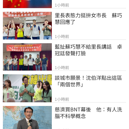
1小時前
里長表態力挺拚女市長　蘇巧
慧回應了
1小時前
藍扯蘇巧慧不給里長講話　卓
冠廷發聲打臉
1小時前
談城市願景！沈伯洋點出這區
「兩個世界」
1小時前
慈濟買BNT幕後　他：有人洗
腦不科學概念