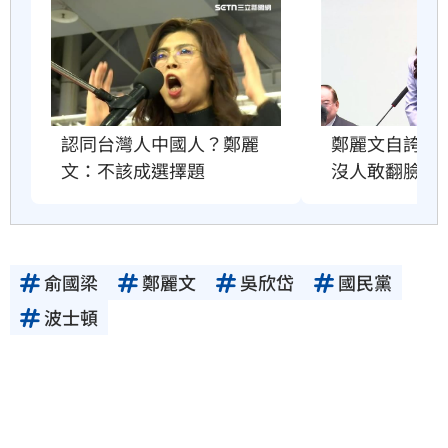
鄭麗文自誇很
認同台灣人中國人？鄭麗
沒人敢翻臉原
文：不該成選擇題
俞國梁
鄭麗文
吳欣岱
國民黨
波士頓