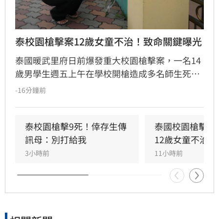
泰校園槍擊案12歲女童不治！致命關鍵曝光
泰國暖武里府日前爆發重大校園槍擊案，一名14
歲男學生週五上午在學校開槍造成多名師生死
傷，之後舉槍自盡，且嫌犯被懷疑案發前已在家
-16分鐘前
中殺害祖父母，而一名12歲女童送醫搶救後傷重
不治，使整起事件死亡人數增加至9人。慘案發
生後，泰國總理阿努廷（Anutin Charnvirakul）
泰校園槍擊9死！倖存生傳
泰國校園槍擊案
隨即承諾推動新的槍枝管制法律，未來擬限制一
訊母：別打給我
12歲女童不治
般民眾攜帶槍枝，僅允許執勤中的政府官員持
3小時前
11小時前
槍。