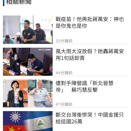
相關新聞
戰疫苗！他再批蔣萬安：神也
是你鬼也是你
35分鐘前
風大雨大沒放假？她轟蔣萬安
用1句話卸責
44分鐘前
遭對手陣營諷「新北晉慧
帝」　蘇巧慧反擊
47分鐘前
斷交台灣後慘哭！中國金援只
給這國26萬