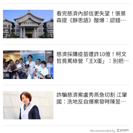
看完慈濟內部信更失望！張景
森提《靜思語》酸爆：認錯有
那麼難？
慈濟採購疫苗遭詐10億！柯文
哲竟罵綠營「王X蛋」：別把全
國人民當白痴
詐騙慈濟案盧秀燕急切割 江肇
國：洗地反自爆案發時陳昱瑄
與市府關係
Recommended by