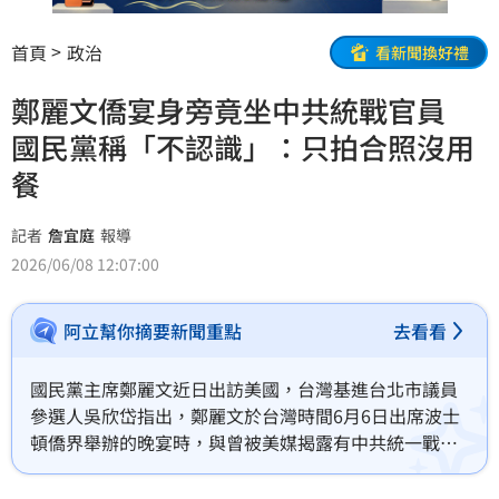
首頁
政治
看新聞換好禮
鄭麗文僑宴身旁竟坐中共統戰官員
國民黨稱「不認識」：只拍合照沒用
餐
記者
詹宜庭
報導
2026/06/08 12:07:00
阿立幫你摘要新聞重點
去看看
國民黨主席鄭麗文近日出訪美國，台灣基進台北市議員
參選人吳欣岱指出，鄭麗文於台灣時間6月6日出席波士
頓僑界舉辦的晚宴時，與曾被美媒揭露有中共統一戰線
工作部旗下機構官員身分的俞國梁（Gary Yu）同桌用
餐。對此，國民黨今（8日）表示，俞國梁是在鄭麗文逐