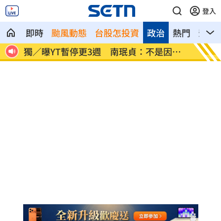
登入
即時
颱風動態
台股怎投資
政治
熱門
影音
」
獨／曝YT暫停更3週 南珉貞：不是因為
李李仁
錢
傻