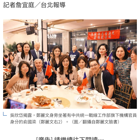
記者詹宜庭／台北報導
桌敬酒的時候和鄭主席拍了大合照，沒有和鄭同桌用
餐。
吳欣岱揭露，鄭麗文身旁坐著有中共統一戰線工作部旗下機構官員
身分的俞國梁（鄭麗文右2）。（圖／翻攝自鄭麗文 臉書）
[廣告] 請繼續往下閱讀…