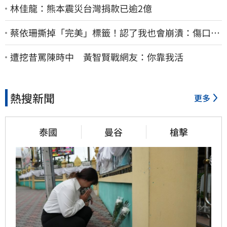
林佳龍：熊本震災台灣捐款已逾2億
蔡依珊撕掉「完美」標籤！認了我也會崩潰：傷口終
究會癒合
遭挖昔罵陳時中 黃智賢戰網友：你靠我活
熱搜新聞
更多
泰國
曼谷
槍擊