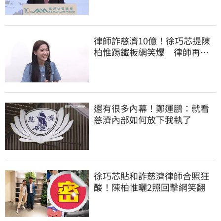
律師詐慈濟10億！徐巧芯提陳
柏惟踢鐵板網笑爆 律師再曬1
照補刀
還有很多內幕！鄭運鵬：就看
慈濟內部如何放下我執了
徐巧芯貼和詐慈濟律師合照狂
酸！陳柏惟曬2照回擊網笑翻