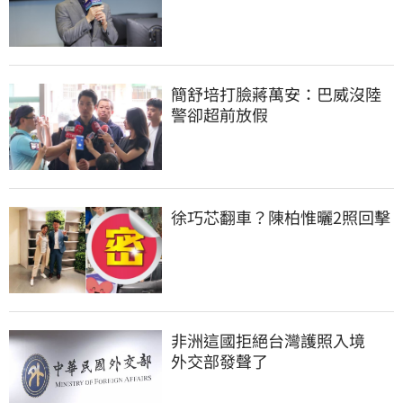
簡舒培打臉蔣萬安：巴威沒陸
警卻超前放假
徐巧芯翻車？陳柏惟曬2照回擊
非洲這國拒絕台灣護照入境　
外交部發聲了