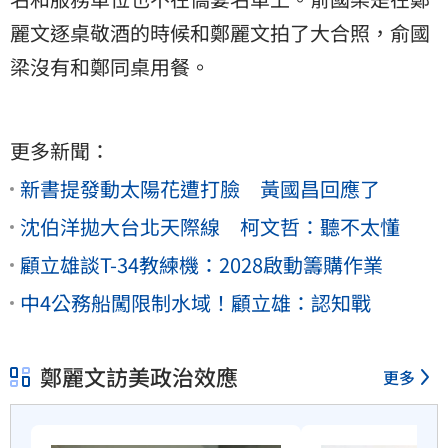
麗文逐桌敬酒的時候和鄭麗文拍了大合照，俞國
梁沒有和鄭同桌用餐。
更多新聞：
新書提發動太陽花遭打臉 黃國昌回應了
沈伯洋拋大台北天際線 柯文哲：聽不太懂
顧立雄談T-34教練機：2028啟動籌購作業
中4公務船闖限制水域！顧立雄：認知戰
鄭麗文訪美政治效應
更多