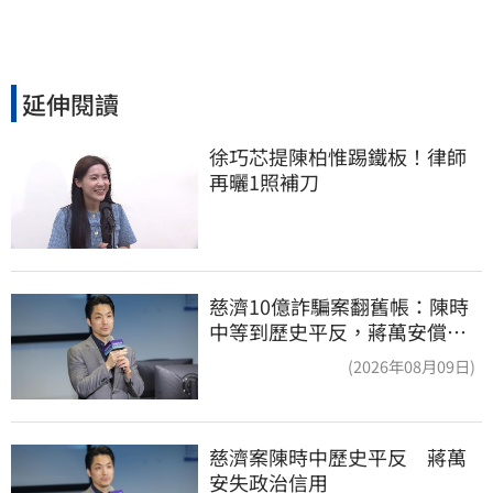
延伸閱讀
徐巧芯提陳柏惟踢鐵板！律師
再曬1照補刀
慈濟10億詐騙案翻舊帳：陳時
中等到歷史平反，蔣萬安償還
2022政治利息
(2026年08月09日)
慈濟案陳時中歷史平反　蔣萬
安失政治信用