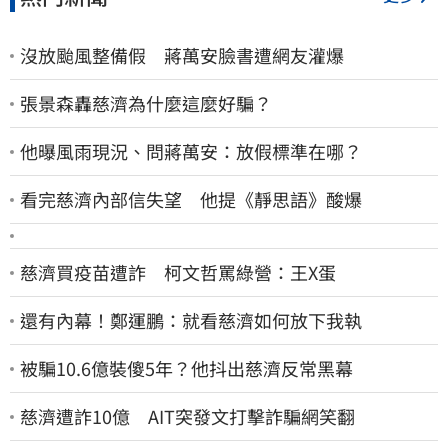
沒放颱風整備假 蔣萬安臉書遭網友灌爆
張景森轟慈濟為什麼這麼好騙？
他曝風雨現況、問蔣萬安：放假標準在哪？
看完慈濟內部信失望 他提《靜思語》酸爆
慈濟買疫苗遭詐 柯文哲罵綠營：王X蛋
還有內幕！鄭運鵬：就看慈濟如何放下我執
被騙10.6億裝傻5年？他抖出慈濟反常黑幕
慈濟遭詐10億 AIT突發文打擊詐騙網笑翻