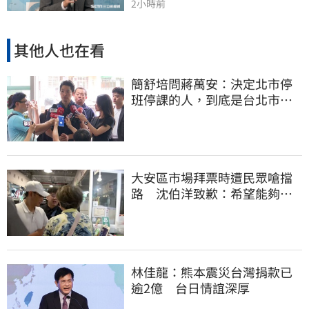
2小時前
其他人也在看
簡舒培問蔣萬安：決定北市停
班停課的人，到底是台北市
長，還是氣象署？
大安區市場拜票時遭民眾嗆擋
路 沈伯洋致歉：希望能夠精
進動線的引導
林佳龍：熊本震災台灣捐款已
逾2億 台日情誼深厚