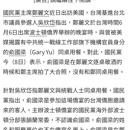
國民黨
主席
鄭麗文
近日出訪美國，台灣基進台北
市議員參選人
吳欣岱
指出，鄭麗文於台灣時間6
月6日出席
波士頓
僑界舉辦的晚宴時，與曾被美
媒揭露有中共統一戰線工作部旗下機構官員身分
的
俞國梁
（Gary Yu）同桌用餐。對此，國民黨
今（8日）表示，俞國梁是在鄭麗文逐桌敬酒的
時候和鄭主席拍了大合照，沒有和鄭同桌用餐。
針對吳欣岱指鄭麗文與統戰人士同桌用餐，國民
黨指出，俞國梁是參加這場僑宴的台灣僑胞邀請
來的客人。主辦波士頓僑宴的國民黨海外部波士
頓分部張韻蘭常委，不認識俞國梁，俞國梁的姓
名和服務單位也不在僑宴名單上。俞國梁是在鄭