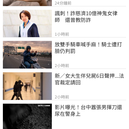
24分鐘前
諷刺！詐慈濟10億神鬼女律
師　還曾教防詐
1小時前
放雙手騎車喊手麻！騎士遭打
臉仍判罰
2小時前
新／女大生伴兒屍6日聲押...法
官裁定請回
2小時前
影片曝光！台中囂張男揮刀還
尿在警身上