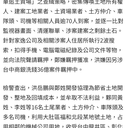
單追土資場」之查緝策略，密集傳喚土地所有權
人、建案工地業者、土資場業者、土方仲介、車
隊頭、司機等相關人員逾70人到案，並逐一比對
監視器畫面、清運聯單、涉案建案之剩餘土石。
針對家逸公司及相關涉案人住居所執行2波搜
索，扣得手機、電腦電磁紀錄及公司文件等物，
並向法院聲請羈押，鄭嫌羈押獲准，洪嫌因另涉
台中商銀洗錢36億案件羈押中。
檢警查出，洪岳鵬與鄭姓開發協理為節省土地開
發、整地及回填成本，並牟取不法利益，夥同黃
姓、李姓等16名土尾業者、土方仲介、車隊頭及
多名司機，利用大肚區福和北段某地號土地，占
用相鄰的機械公司用地，收受台中龍井區、彰化