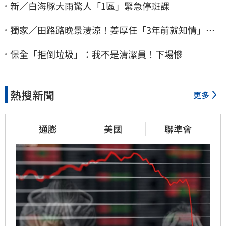
新／白海豚大雨驚人「1區」緊急停班課
獨家／田路路晚景淒涼！姜厚任「3年前就知情」
友人私下援助內幕曝光
保全「拒倒垃圾」：我不是清潔員！下場慘
熱搜新聞
更多
通膨
美國
聯準會