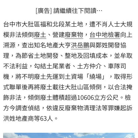
[廣告] 請繼續往下閱讀…
台中市大肚區福和北段某土地，遭不肖人士大規
模非法傾倒
廢土
、營建
廢棄物
，
台中地檢署
向上
溯源，查出知名地產大亨
洪岳鵬
與鄭姓開發協
理，為節省土地開發、整地及回填成本，並牟取
不法利益，勾結土尾業者、土方仲介、車隊司
機，將不明廢土先運到土資場「繞場」，取得形
式聯單後再將廢土載往大肚山區傾倒，以合法掩
飾非法，傾倒廢土體積超過10606立方公尺。檢
方今調查偵結，依違反廢棄物清理法等罪嫌起訴
洪姓地產商等63人。