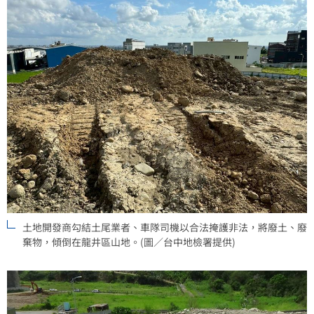
土地開發商勾結土尾業者、車隊司機以合法掩護非法，將廢土、廢
棄物，傾倒在龍井區山地。(圖／台中地檢署提供)