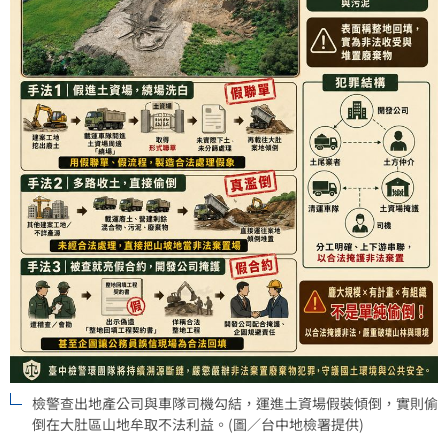
檢警查出地產公司與車隊司機勾結，運進土資場假裝傾倒，實則偷
倒在大肚區山地牟取不法利益。(圖／台中地檢署提供)