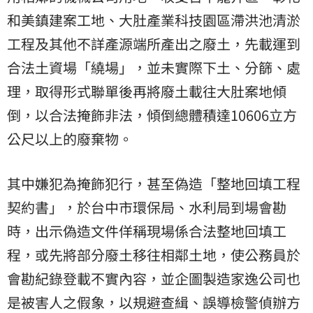
和美鎮建案工地、大肚產業科技園區滯洪池清淤
工程及其他不詳產源端所產出之廢土，先載運到
合法土資場「繞場」，並未實際下土、分篩、處
理，取得形式聯單後再將廢土載往大肚案地傾
倒，以合法掩飾非法，傾倒總體積達10606立方
公尺以上的廢棄物。
其中嫌犯為掩飾犯行，甚至偽造「整地回填工程
契約書」，於台中市環保局、水利局到場會勘
時，出示偽造文件佯稱現場係合法整地回填工
程，或先將部分廢土移往相鄰土地，使公務員於
會勘紀錄登載不實內容，並企圖製造家逸公司也
是被害人之假象，以規避查緝、誤導檢警偵辦方