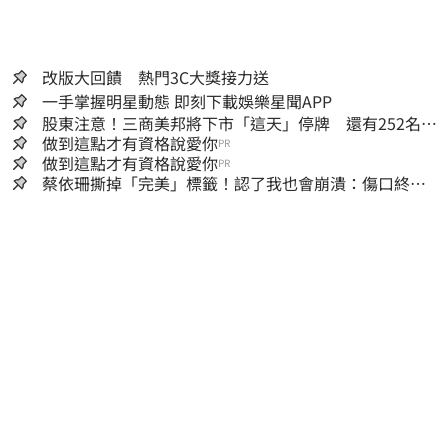
改版大回饋 熱門3C大獎接力送
一手掌握明星動態 即刻下載娛樂星聞APP
股東注意！三商美邦將下市「這天」停牌 還有252名千
張大戶
做到這點才有資格說愛你
PR
做到這點才有資格說愛你
PR
蔡依珊撕掉「完美」標籤！認了我也會崩潰：傷口終究
會癒合