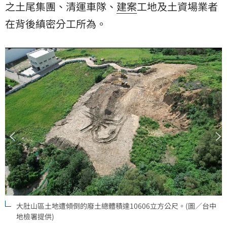
之土尾集團、清運車隊、
建案
工地及土資場業者
在背後縝密分工所為。
大肚山區土地遭傾倒的廢土總體積達10606立方公尺。(圖／台中
地檢署提供)