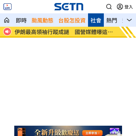
登入
即時
颱風動態
台股怎投資
社會
熱門
影音
這件
澤倫斯基：最多5萬名北韓軍人將部署至俄
婦被告
病」