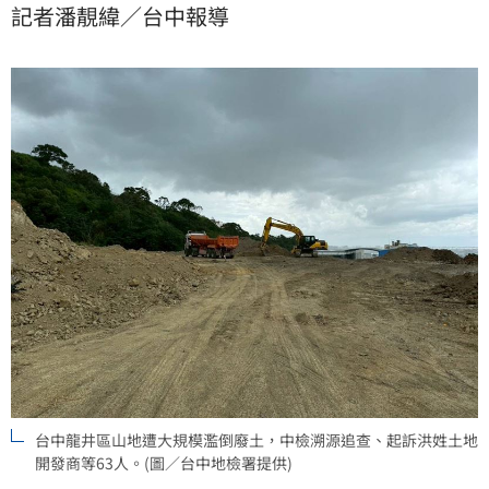
記者潘靚緯／台中報導
將不明廢土先運到土資場「繞場」，取得形式聯單後再
將廢土再往大肚山區傾倒，以合法掩飾非法，傾倒廢土
面積超過10606立方公尺。
台中龍井區山地遭大規模濫倒廢土，中檢溯源追查、起訴洪姓土地
開發商等63人。(圖／台中地檢署提供)