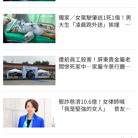
獨家／女駕駛肇逃1死1傷！男
大生「凌晨跑外送」挨撞 媽
淚：家快瓦解
遭前員工殺害！屏東貴金屬老
闆慘死家中…家屬今景行廳低
調送別最後一程
狠詐慈濟10.6億！女律師喊
「我是堅強的女人」 昔友人
曝：她疫情突神隱