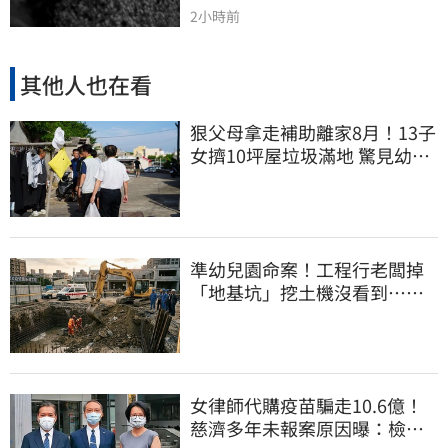
2小時前
其他人也在看
狠父母拿走補助離家8月！13子
女擠10坪屋垃圾滿地 驚見幼童
深夜遊蕩
準幼兒園命案！工程行老闆掉
「地基坑」挖土機沒看到…下
土石活埋他
女律師代購疫苗騙走10.6億！
慈濟多年未報案原因曝：檢警