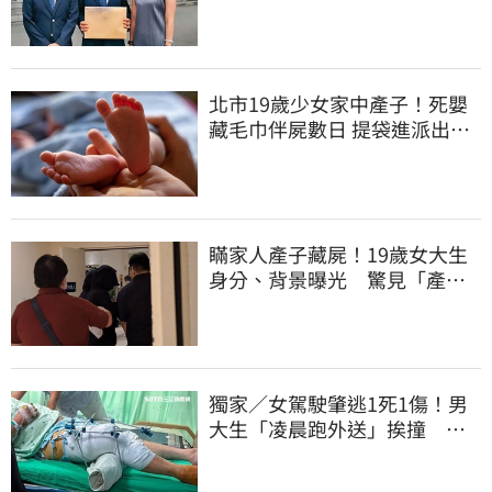
上門才知被騙
北市19歲少女家中產子！死嬰
藏毛巾伴屍數日 提袋進派出所
嚇壞警員
瞞家人產子藏屍！19歲女大生
身分、背景曝光 驚見「產檢
紀錄全空白」
獨家／女駕駛肇逃1死1傷！男
大生「凌晨跑外送」挨撞 媽
淚：家快瓦解