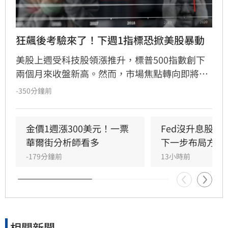
狂飆後考驗來了！下週1指標恐掀美股暴動
美股上週受科技股領漲推升，標普500指數創下
兩個月來收盤新高。然而，市場焦點轉向即將公
布的7月消費者物價指數（CPI），該數據將成為
-350分鐘前
檢驗通膨壓力與聯準會（Fed）貨幣政策的關
鍵。經濟學家預期CPI年增率為3.4%，若數據反
彈恐引發股市拋售。目前市場對9月升息的預期
金價1週漲300美元！一票
Fed沒升息股市
因就業數據疲軟而降溫，但油價波動與通膨焦慮
華爾街分析師看多
下一步布局方向
仍是主要風險。
-179分鐘前
13小時前
相關新聞