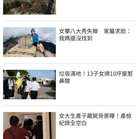
女攀八大秀失聯　家屬求助：
我媽還沒找到
垃圾滿地！13子女擠10坪屋惹
鼻酸
女大生產子藏屍背景曝！產檢
紀錄全空白