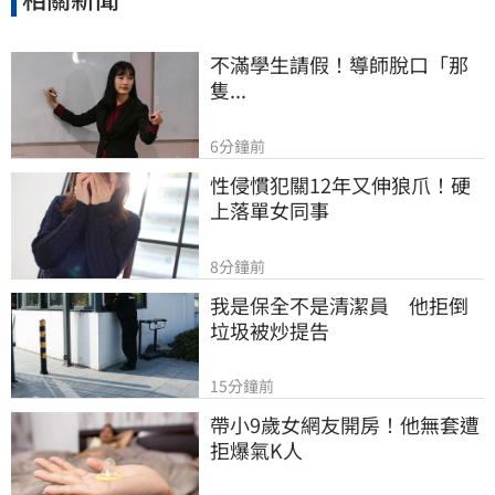
不滿學生請假！導師脫口「那
隻...
6分鐘前
性侵慣犯關12年又伸狼爪！硬
上落單女同事
8分鐘前
我是保全不是清潔員　他拒倒
垃圾被炒提告
15分鐘前
帶小9歲女網友開房！他無套遭
拒爆氣K人