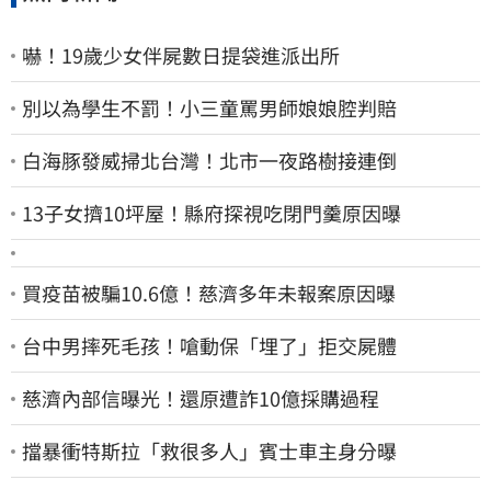
嚇！19歲少女伴屍數日提袋進派出所
別以為學生不罰！小三童罵男師娘娘腔判賠
白海豚發威掃北台灣！北市一夜路樹接連倒
13子女擠10坪屋！縣府探視吃閉門羹原因曝
買疫苗被騙10.6億！慈濟多年未報案原因曝
台中男摔死毛孩！嗆動保「埋了」拒交屍體
慈濟內部信曝光！還原遭詐10億採購過程
擋暴衝特斯拉「救很多人」賓士車主身分曝