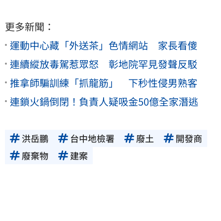
更多新聞：
運動中心藏「外送茶」色情網站 家長看傻
連續縱放毒駕惹眾怒 彰地院罕見發聲反駁
推拿師騙訓練「抓龍筋」 下秒性侵男熟客
連鎖火鍋倒閉！負責人疑吸金50億全家潛逃
洪岳鵬
台中地檢署
廢土
開發商
廢棄物
建案