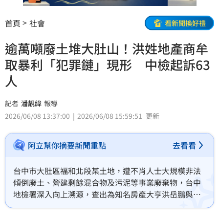
首頁
社會
看新聞換好禮
逾萬噸廢土堆大肚山！洪姓地產商牟
取暴利「犯罪鏈」現形 中檢起訴63
人
記者
潘靚緯
報導
2026/06/08 13:37:00
2026/06/08 15:59:51
更新
阿立幫你摘要新聞重點
去看看
台中市大肚區福和北段某土地，遭不肖人士大規模非法
傾倒廢土、營建剩餘混合物及污泥等事業廢棄物，台中
地檢署深入向上溯源，查出為知名房產大亨洪岳鵬與開
發鄭姓協理，為節省土地開發、整地及回填成本，並牟
取不法利益，與土尾業者、土方仲介、多名車隊司機，