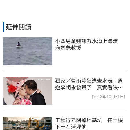
延伸閱讀
小四男童翹課戲水海上漂流　
海巡急救援
獨家／曹雨婷狂遭查水表！周
遊李朝永發聲了 真實看法曝
光
(2018年10月31日)
工程行老闆掉地基坑　挖土機
下土石活埋他