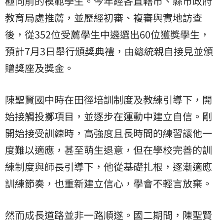
極向前的模範學生。今年經各直轄市、縣市政府
教育局處推薦，並歷經初審、複審與實地訪查
後，從352位受薦學生中遴選出60位獲獎學生，
預計7月3日舉行頒獎典禮，由總統親自接見並頒
贈獎座及獎金。
陳聖賢國中時在田徑培訓制度及教練引導下，開
始接觸投擲項目，並逐步在運動中建立自信。剛
開始接受訓練時，高強度且長時間的練習讓他一
度難以適應，甚至萌生退意，但在學校完善的訓
練制度與師長引導下，他從基礎扎根，逐漸適應
訓練節奏，也重新建立信心，學會不輕言放棄。
然而成長道路並非一路順遂。國二期間，陳聖賢