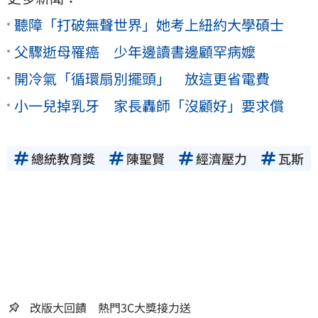
聽障「打破無聲世界」她考上紐約大學碩士
父驟逝母罹癌 少年邊讀書邊顧罕病嬤
開冷氣「循環扇別擺頭」 放這更省電費
小一兒掉乳牙 家長轟師「沒顧好」要求償
總統教育獎
陳聖賢
經濟壓力
瓦斯
改版大回饋 熱門3C大獎接力送