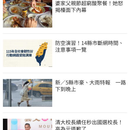
婆家父親節超窮酸聚餐！她怒
揭檯面下內幕
防空演習！14縣市斷網時間、
注意事項一覽
新／5縣市豪、大雨特報　一路
下到晚上
清大校長續任秒出國選校長！
高為元道歉了