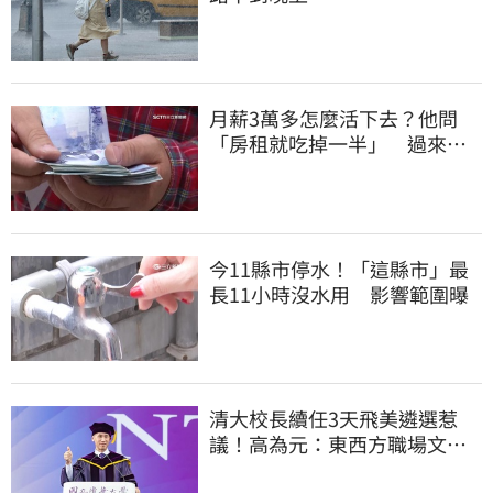
月薪3萬多怎麼活下去？他問
「房租就吃掉一半」 過來人
喊：可以活
今11縣市停水！「這縣市」最
長11小時沒水用 影響範圍曝
清大校長續任3天飛美遴選惹
議！高為元：東西方職場文化
差異的理解不足