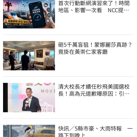
首次行動斷網演習來了！時間
地區、影響一次看 NCC提醒
先做好3件事
砸5千萬盲狙！蒙娜麗莎真跡？
竟掛在黃崇仁家客廳
清大校長才續任秒飛美國選校
長！高為元道歉曝原因：引起
我的好奇
快訊／5縣市豪、大雨特報 一
路下到晚上