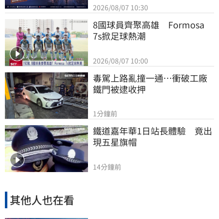
2026/08/07 10:30
8國球員齊聚高雄　Formosa 
7s掀足球熱潮
2026/08/07 10:00
毒駕上路亂撞一通…衝破工廠
鐵門被逮收押
1分鐘前
鐵道嘉年華1日站長體驗　竟出
現五星旗帽
14分鐘前
其他人也在看