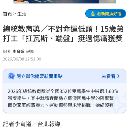
首頁
生活
看新聞換好禮
總統教育獎／不對命運低頭！15歲弟
打工「扛瓦斯、端盤」挺過傷痛獲獎
記者
李育道
報導
2026/06/08 12:51:00
阿立幫你摘要新聞重點
去看看
2026年總統教育獎從全國352位受薦學生中遴選出60位
獲獎學生，其中就讀宜蘭縣立蘇澳國民中學的陳聖賢，
面對家庭經濟壓力、運動傷勢與求學挑戰，始終沒有放
棄最熱愛的田徑。為了分擔家計，他課餘時間扛瓦斯、
端盤子打工貼補家用；在田徑場上則一路突破自我，不
記者李育道／台北報導
僅奪下全國第一，更打破大會紀錄，目前國中男子鏈球