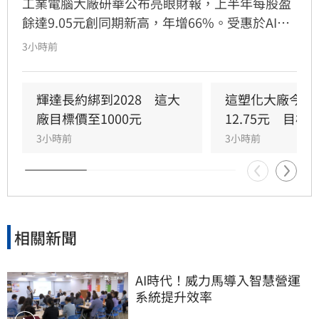
工業電腦大廠研華公布亮眼財報，上半年每股盈
餘達9.05元創同期新高，年增66%。受惠於AI基
礎建設需求強勁，帶動半導體設備及資料中心成
3小時前
長，經營層看好第三季營收再創新高。儘管台股
近期震盪，研華股價展現強勢抗跌力道，逆勢上
漲作收。外資研究機構《FactSet》報告顯示，
輝達長約綁到2028　這大
這塑化大廠今年E
17位分析師一致看好其長期獲利潛力，紛紛調高
廠目標價至1000元
12.75元　目標
2026年每股盈餘預估，中位數上修至16.84元，
3小時前
3小時前
市場對研華後市展望持樂觀態度，顯示公司在AI
浪潮下的競爭優勢持續擴大。
相關新聞
AI時代！威力馬導入智慧營運
系統提升效率