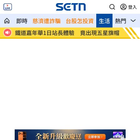
登入
即時
慈濟遭詐騙
台股怎投資
生活
熱門
影
星旗帽
炎亞綸眼睛全白超驚悚 蔡淑臻瘋魔畫面
林萱瑜
曝