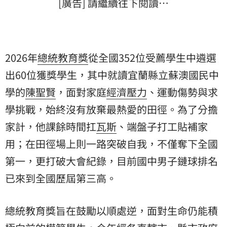
[廣告] 請繼續往下閱讀…
2026年
總統教育獎
從全國352位受薦學生中遴選
出60位獲獎學生，其中就讀宜蘭縣立蘇澳國民中
學的
陳聖賢
，面對家庭
經濟壓力
、運動傷勢與求
學挑戰，始終沒有放棄最熱愛的田徑。為了分擔
家計，他課餘時間扛
瓦斯
、端盤子打工貼補家
用；在田徑場上則一路突破自我，不僅奪下全國
第一，更打破大會紀錄，目前國中男子鏈球排名
已來到全國歷屆第三高。
總統教育獎旨在鼓勵以順處逆，面對生命仍能積