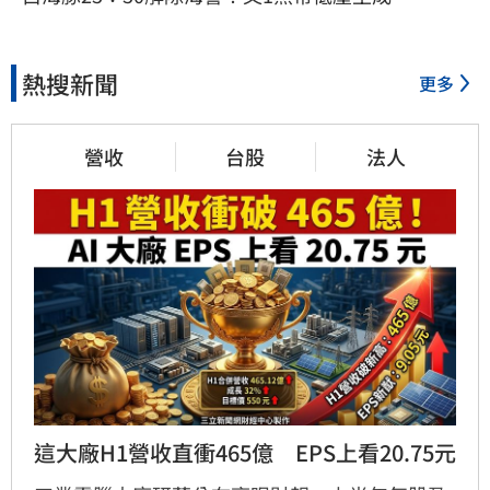
熱搜新聞
更多
營收
台股
法人
這大廠H1營收直衝465億　EPS上看20.75元