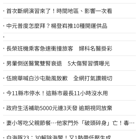
首次斷網演習來了！時間地區、影響一次看
中元普度怎麼拜？楊登嵙推10種開運供品
長榮班機乘客急速衝撞旅客 婦科名醫掛彩
男暈倒送醫驚雙腎衰退 5大傷腎習慣曝光
伍婉華喊白沙屯颱風致歉 全網打氣讚親切
今11縣市停水！這縣市最長11小時沒水用
政府生活補助5000元連3天發 逾期視同放棄
妻小等吃父親節餐⋯他家門外「破頭碎身」亡！毒駕
男一路向南撞死人收押
白海豚23：30解除海警！又1熱帶低壓生成