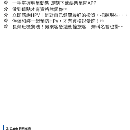
一手掌握明星動態 即刻下載娛樂星聞APP
做到這點才有資格說愛你
PR
立即諮詢HPV！是對自己健康最好的投資，把握現在不
PR
嫌晚！
伴侶和妳一起預防HPV，才有資格說愛妳！
PR
長榮班機驚魂！男乘客急速衝撞旅客 婦科名醫也掛
彩：全機卡半小時
延伸閱讀