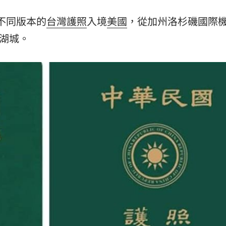
13:33
舊不同版本的
台灣
護照
入境
美國
，從加州洛杉磯國際
餐具
13:23
鹽湖城。
曝光
13:22
崩潰
13:21
效率
12:00
」氣
12:00
成形
12:00