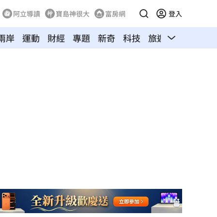
阿立導讀
寶島神很大
富房網
登入
兩岸
運動
財經
專題
新奇
科技
旅遊
汽車
寵物