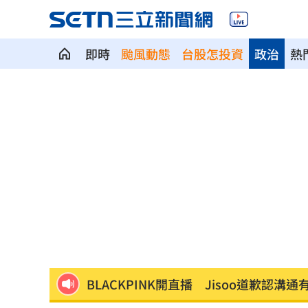
即時
颱風動態
台股怎投資
政治
熱
賈靜雯父親節憶亡父 自曝被當兒子養
新／白海豚颱風逼近！大雷雨轟雙北1小
李棟旭、南柱赫變身超狂殺手！片單一
父親節特別想他 何欣純感性告白早逝
參加教召辱罵士官長3字…1原因比一般
BLACKPINK開直播 Jisoo道歉認溝通