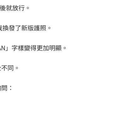
n.」然後就放行。
，我換發了新版護照。
AN」字樣變得更加明顯。
全不同。
詢問：