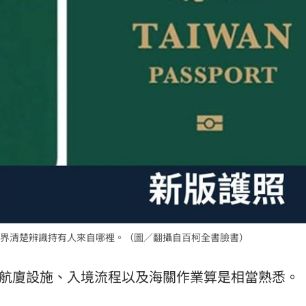
場！
10:30
熱潮
10:00
15
界清楚辨識持有人來自哪裡。（圖／翻攝自百柯全書臉書）
的航廈設施、入境流程以及海關作業算是相當熟悉。