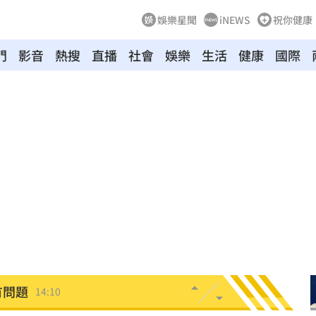
娛樂星聞
iNEWS
祝你健康
門
影音
熱搜
直播
社會
娛樂
生活
健康
國際
大
14:19
時
14:18
次看
14:17
父親
14:13
人慘
14:10
有問題
14:10