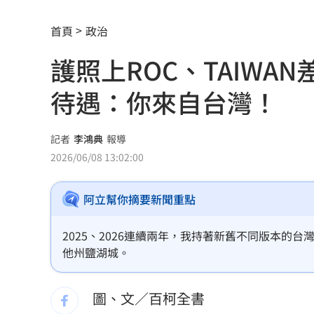
姜厚任小女友超早熟！關係人回應小三
首頁
政治
獨／批曹雨婷帳目亂 楊光友再轟余天
護照上ROC、TAIW
廖峻離婚仍被前妻照顧 兒子一句話鼻
待遇：你來自台灣！
別只喝牛奶！「1神飲」助眠又抗大腦退
82歲武打巨星近況曝光 本人認狀況不
記者
李鴻典
報導
2026/06/08 13:02:00
薔薔父親節曬富爸 白髮赤腳造型意外
阿立幫你摘要新聞重點
國壽連10年承作學保 這天開放網路投
原本很討厭小S 家長曝「1舉動」改觀
2025、2026連續兩年，我持著新舊不同版本的
他州鹽湖城。
獨／楊光友批工會帳亂七八糟 曹雨婷
圖、文／百柯全書
齊豫被調侃躲歌王！本人高EQ回應奪亞