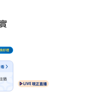
實
換好禮
看看
往猶
現正直播