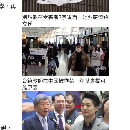
李，再
別想躲在受害者3字後面！她要慈濟給
交代
台籍教師在中國被拘禁！海基會揭可
能原因
簽證，