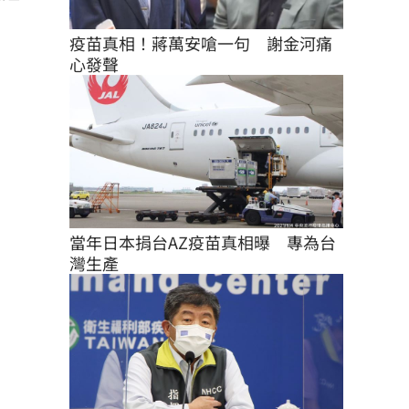
疫苗真相！蔣萬安嗆一句　謝金河痛
心發聲
當年日本捐台AZ疫苗真相曝　專為台
灣生產