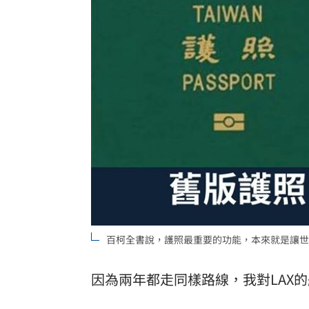
「拍片人的多重宇宙」職涯論壇9/12登
8國球員齊聚高雄 Formosa 7s掀足球
理想混蛋號召粉絲跨海追星吃美食！
18:
百柯全書說，護照最重要的功能，本來就是讓世
因為兩年都走同樣路線，我對LAX