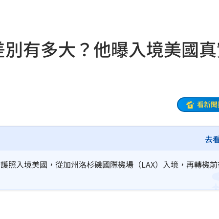
爭議
14:08
工會
14:07
AN差別有多大？他曝入境美國真
酸
14:07
化
14:01
太好
13:56
看新聞
爆紅
13:49
去
保
13:43
13:43
台灣護照入境美國，從加州洛杉磯國際機場（LAX）入境，再轉機前
發聲
13:42
軍
13:37