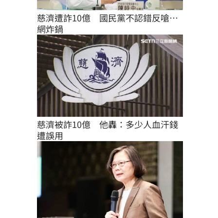
慈濟遭詐10億　國民黨不認錯反嗆⋯
網炸鍋
慈濟被詐10億　他轟：多少人血汗錢
遭誤用