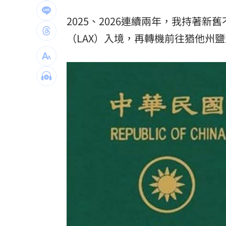
喜曬超音波照！北影影后李亦捷懷孕了
2025、2026連續兩年，我持著新
洛杉磯空廚爆食安危機 主管逼洗蛆蟲
（LAX）入境，再轉機前往猶他州
蘇震洋追星衝上舞台被保鑣抓走！真相
蔡依珊撕掉完美標籤 首度認：我也會
台灣彩券開獎直播中
20:31
LIVE三立+24小時直播
15:27
三立iNEWS新聞台線上直播
18:00
AI時代！威力馬導入智慧營運系統提升
台彩父親節推新刮刮樂千萬頭獎超「爸
商場戰國來臨 台中「頂奢大道」逐漸