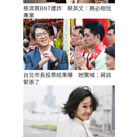
慈濟買BNT遭詐　蔡英文：務必相信
專業
台北市長投票結果曝　她驚喊：蔣該
緊張了