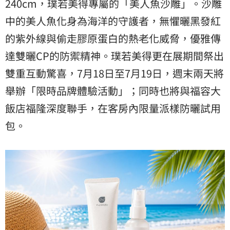
240cm，璞若美得專屬的「美人魚沙雕」。沙雕
中的美人魚化身為海洋的守護者，無懼曬黑發紅
的紫外線與偷走膠原蛋白的熱老化威脅，優雅傳
達雙曬CP的防禦精神。璞若美得更在展期間祭出
雙重互動驚喜，7月18日至7月19日，週末兩天將
舉辦「限時品牌體驗活動」；同時也將與福容大
飯店福隆深度聯手，在客房內限量派樣防曬試用
包。