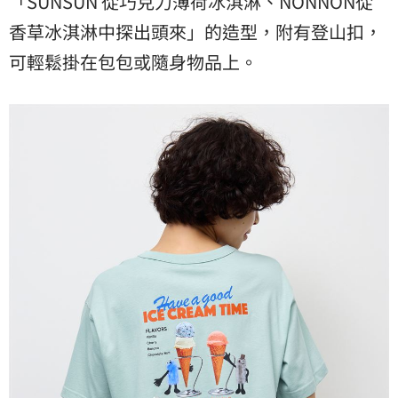
「SUNSUN 從巧克力薄荷冰淇淋、NONNON從
香草冰淇淋中探出頭來」的造型，附有登山扣，
可輕鬆掛在包包或隨身物品上。