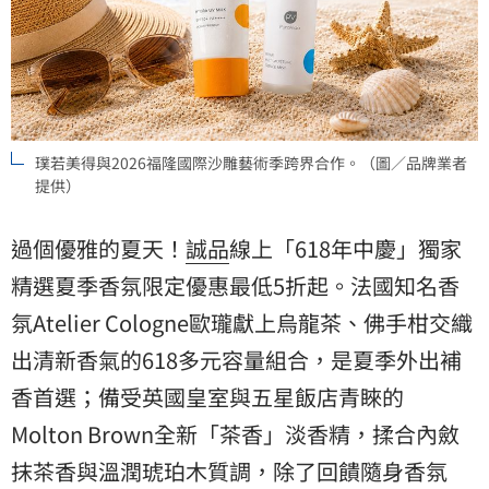
璞若美得與2026福隆國際沙雕藝術季跨界合作。（圖／品牌業者
提供）
過個優雅的夏天！
誠品
線上「618年中慶」獨家
精選夏季香氛限定優惠最低5折起。法國知名香
氛Atelier Cologne歐瓏獻上烏龍茶、佛手柑交織
出清新香氣的618多元容量組合，是夏季外出補
香首選；備受英國皇室與五星飯店青睞的
Molton Brown全新「茶香」淡香精，揉合內斂
抹茶香與溫潤琥珀木質調，除了回饋隨身香氛