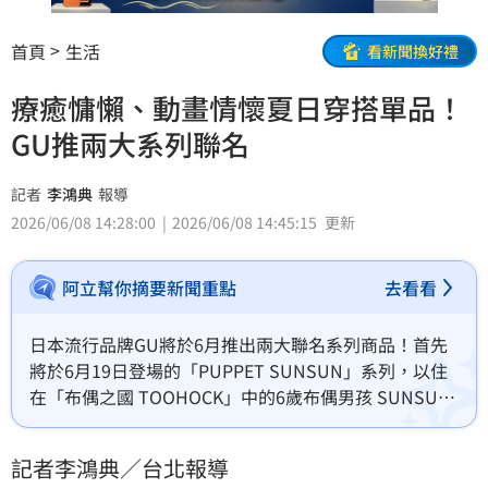
首頁
生活
看新聞換好禮
療癒慵懶、動畫情懷夏日穿搭單品！
GU推兩大系列聯名
記者
李鴻典
報導
2026/06/08 14:28:00
2026/06/08 14:45:15
更新
阿立幫你摘要新聞重點
去看看
日本流行品牌GU將於6月推出兩大聯名系列商品！首先
將於6月19日登場的「PUPPET SUNSUN」系列，以住
在「布偶之國 TOOHOCK」中的6歲布偶男孩 SUNSUN 
日常生活為靈感，療癒慵懶的角色魅力與溫柔可愛的世
界觀深受粉絲喜愛。於6月22日推出《新世紀福音戰
記者李鴻典／台北報導
士》復古聯名系列。