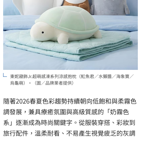
東妮寢飾Jr.超萌感凍系列涼感抱枕（魟魚君／水獺醬／海象寶／
烏龜萌）。（圖／品牌業者提供）
隨著2026春夏色彩趨勢持續朝向低飽和與柔霧色
調發展，兼具療癒氛圍與高級質感的「奶霧色
系」逐漸成為時尚關鍵字。從服裝穿搭、彩妝到
旅行配件，溫柔耐看、不易產生視覺疲乏的灰調