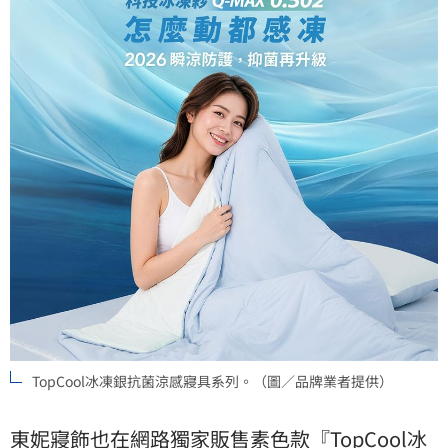
TopCool冰凍銀抗菌涼感寢具系列。（圖／品牌業者提供）
東妮寢飾也在網路獨家販售素色款『TopCool冰