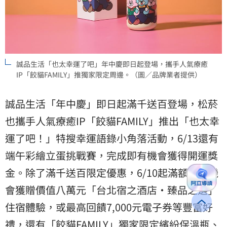
誠品生活「也太幸運了吧」年中慶即日起登場，攜手人氣療癒
IP「餃貓FAMILY」推獨家限定周邊。（圖／品牌業者提供）
誠品生活「年中慶」即日起滿千送百登場，松菸
也攜手人氣療癒IP「餃貓FAMILY」推出「也太幸
運了吧！」特搜幸運語錄小角落活動，6/13還有
端午彩繪立蛋挑戰賽，完成即有機會獲得開運獎
金。除了滿千送百限定優惠，6/10起滿額更有機
會獲贈價值八萬元「台北宿之酒店•臻品之選」
住宿體驗，或最高回饋7,000元電子券等豐富好
禮，還有「餃貓FAMILY」獨家限定繽紛保溫瓶、