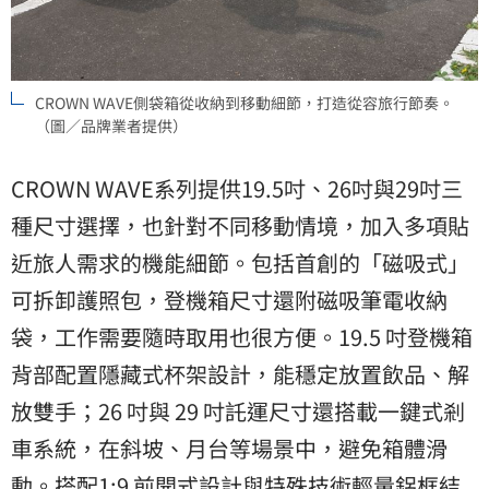
CROWN WAVE側袋箱從收納到移動細節，打造從容旅行節奏。
（圖／品牌業者提供）
CROWN WAVE系列提供19.5吋、26吋與29吋三
種尺寸選擇，也針對不同移動情境，加入多項貼
近旅人需求的機能細節。包括首創的「磁吸式」
可拆卸護照包，登機箱尺寸還附磁吸筆電收納
袋，工作需要隨時取用也很方便。19.5 吋登機箱
背部配置隱藏式杯架設計，能穩定放置飲品、解
放雙手；26 吋與 29 吋託運尺寸還搭載一鍵式剎
車系統，在斜坡、月台等場景中，避免箱體滑
動。搭配1:9 前開式設計與特殊技術輕量鋁框結