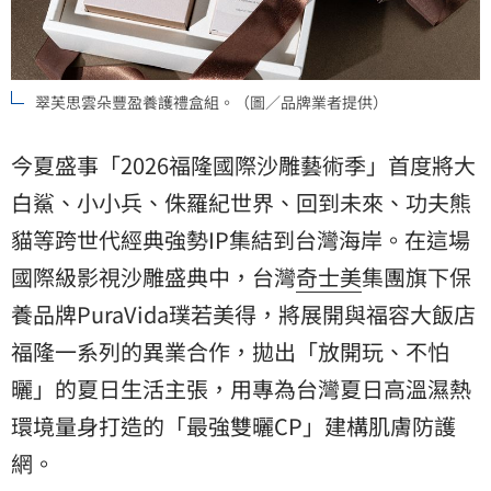
翠芙思雲朵豐盈養護禮盒組。（圖／品牌業者提供）
今夏盛事「2026福隆國際沙雕藝術季」首度將大
白鯊、小小兵、侏羅紀世界、回到未來、功夫熊
貓等跨世代經典強勢IP集結到台灣海岸。在這場
國際級影視沙雕盛典中，台灣
奇士美
集團旗下保
養品牌PuraVida璞若美得，將展開與福容大飯店
福隆一系列的異業合作，拋出「放開玩、不怕
曬」的夏日生活主張，用專為台灣夏日高溫濕熱
環境量身打造的「最強雙曬CP」建構肌膚防護
網。