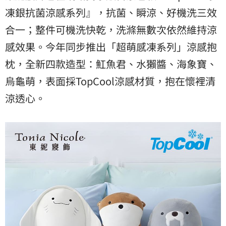
凍銀抗菌涼感系列』，抗菌、瞬涼、好機洗三效
合一；整件可機洗快乾，洗滌無數次依然維持涼
感效果。今年同步推出「超萌感凍系列」涼感抱
枕，全新四款造型：魟魚君、水獺醬、海象寶、
烏龜萌，表面採TopCool涼感材質，抱在懷裡清
涼透心。