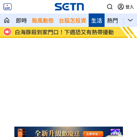
登入
即時
颱風動態
台股怎投資
生活
熱門
影音
擾動
自稱台大學姐遭追問 姜厚任女友回應了
聽一句