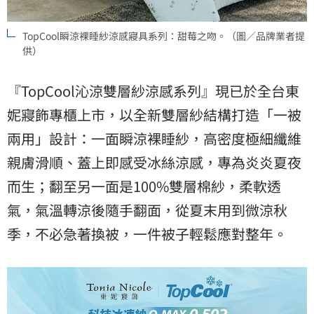
TopCool瞬涼裸睡紗涼感寢具系列：甜莓之吻。（圖／品牌業者提
供）
『TopCool沁涼雙層紗涼感系列』現已於全台東
妮寢飾專櫃上市，以全新雙層紗結構打造「一被
兩用」設計：一面瞬涼裸睡紗，高密度極細纖維
親膚滑順、蓋上即感受冰絲涼感，專為炎炎夏夜
而生；翻至另一面是100%雙層棉紗，柔軟透
氣，氣溫轉涼後隨手翻面，從夏末用到微涼秋
季，不必急著換被，一件被子輕鬆應對整年。