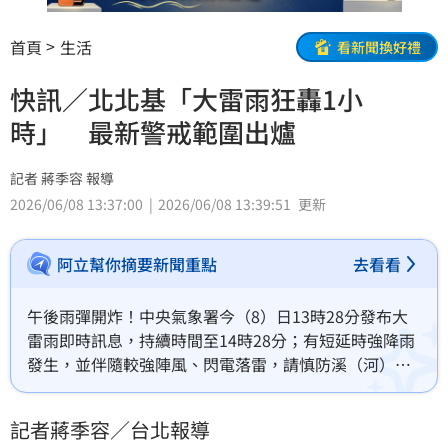
首頁
生活
看新聞換好禮
快訊／北北基「大雷雨狂轟1小
時」 最新警戒範圍出爐
記者 蔣季容 報導
2026/06/08 13:37:00
2026/06/08 13:39:51
更新
阿立幫你摘要新聞重點
去看看
午後雨彈開炸！中央氣象署今（8）日13時28分發布大
雷雨即時訊息，持續時間至14時28分；有短延時強降雨
發生，並伴隨較強陣風、閃電落雷，請慎防溪（河）水
暴漲、坍方、落石、低窪地區慎防積水、低能見度、雷
擊。
記者蔣季容／台北報導