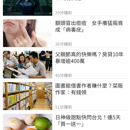
19分鐘前
額頭冒出痘痘　女手癢猛摳竟
成「病毒疣」
26分鐘前
父親節真的快樂嗎？房貸10年
暴增逾400萬
45分鐘前
圖書館借書作者賺什麼？菜販
作家：有錢領
51分鐘前
日神級甜點快閃台北！連5天
「買一送一」