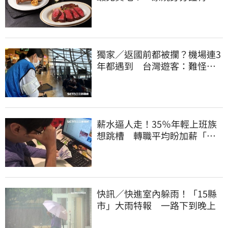
「8」招待海鮮
獨家／返國前都被攔？機場連3
年都遇到 台灣遊客：難怪日
本觀光這麼強
薪水逼人走！35％年輕上班族
想跳槽 轉職平均盼加薪「破
萬元」
快訊／快進室內躲雨！「15縣
市」大雨特報 一路下到晚上