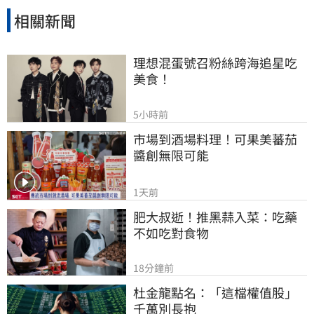
相關新聞
理想混蛋號召粉絲跨海追星吃
美食！
5小時前
市場到酒場料理！可果美蕃茄
醬創無限可能
1天前
肥大叔逝！推黑蒜入菜：吃藥
不如吃對食物
18分鐘前
杜金龍點名：「這檔權值股」
千萬別長抱