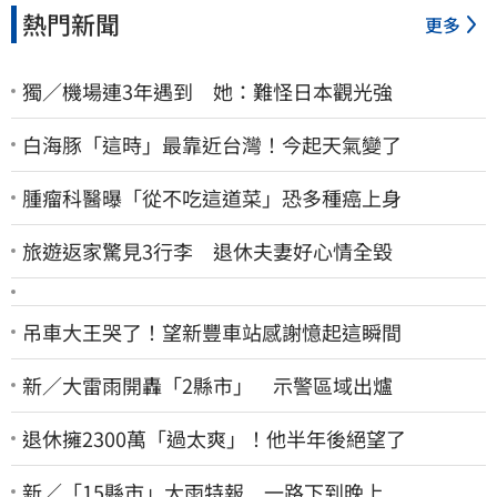
熱門新聞
更多
獨／機場連3年遇到 她：難怪日本觀光強
白海豚「這時」最靠近台灣！今起天氣變了
腫瘤科醫曝「從不吃這道菜」恐多種癌上身
旅遊返家驚見3行李 退休夫妻好心情全毀
吊車大王哭了！望新豐車站感謝憶起這瞬間
新／大雷雨開轟「2縣市」 示警區域出爐
退休擁2300萬「過太爽」！他半年後絕望了
新／「15縣市」大雨特報 一路下到晚上