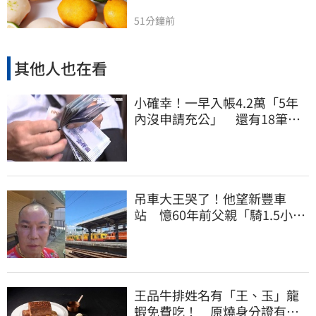
51分鐘前
其他人也在看
小確幸！一早入帳4.2萬「5年
內沒申請充公」 還有18筆錢
連發到8月底
吊車大王哭了！他望新豐車
站 憶60年前父親「騎1.5小時
單車載他圓夢」
王品牛排姓名有「王、玉」龍
蝦免費吃！ 原燒身分證有