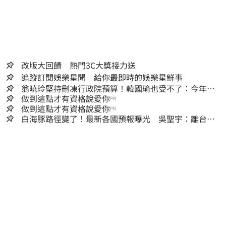
改版大回饋 熱門3C大獎接力送
追蹤訂閱娛樂星聞 給你最即時的娛樂星鮮事
翁曉玲堅持刪凍行政院預算！韓國瑜也受不了：今年剩4
個月你思考一下
做到這點才有資格說愛你
PR
做到這點才有資格說愛你
PR
白海豚路徑變了！最新各國預報曝光 吳聖宇：離台灣
又更近一點