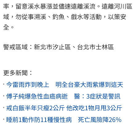
率，留意溪水暴漲並儘速遠離溪流。遠離河川區
域，勿從事溯溪、釣魚、戲水等活動，以策安
全。
警戒區域：新北市汐止區、台北市士林區
更多新聞：
今雷雨炸到晚上 明全台豪大雨紫爆到這天
傅子純爆急性血癌病逝 醫：3症狀是警訊
戒白飯半年只瘦2公斤 他改吃1物月甩3公斤
睡前1動作防11種慢性病 死亡風險降26％