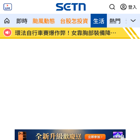
登入
即時
颱風動態
台股怎投資
生活
熱門
影音
降風
學霸牙醫槓離職員工 為3萬筆電互告慘勝
俄羅斯