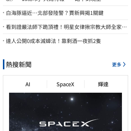
白海豚逼近…北部發陸警？賈新興揭1關鍵
看到證嚴法師下跪頂禮！明星女律揪宗教大師全家詐
慈濟…全家爽睡黃金堆
達人公開0成本滅蟑法！靠剩酒一夜抓2隻
熱搜新聞
更多
AI
SpaceX
輝達