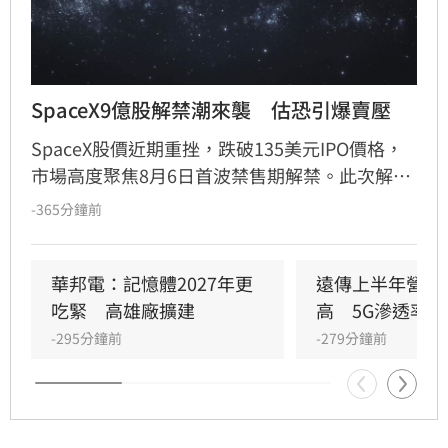
SpaceX9億股解禁潮來襲　估恐引爆賣壓
SpaceX股價近期重挫，跌破135美元IPO價格，
市場高度聚焦8月6日首波禁售期解禁。此次解禁
預計將釋放約9.12億股，使公開流通股數翻倍。
-365分鐘前
分析師指出，許多早期投資人急於退場轉投
OpenAI等熱門AI標的，導致股價震盪加劇。雖有
部分長期信仰者看好前景，但隨著禁售條款分批
華邦電：記憶體2027年更
遠傳上半年營收
解禁，市場預期短期內拋售潮將持續衝擊股價。
吃緊　高雄廠擴建
高　5G滲透率居
-295分鐘前
-279分鐘前