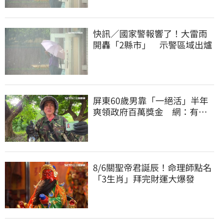
快訊／國家警報響了！大雷雨
開轟「2縣市」 示警區域出爐
屏東60歲男靠「一絕活」半年
爽領政府百萬獎金 網：有人
要組隊賺錢嗎？
8/6關聖帝君誕辰！命理師點名
「3生肖」拜完財運大爆發