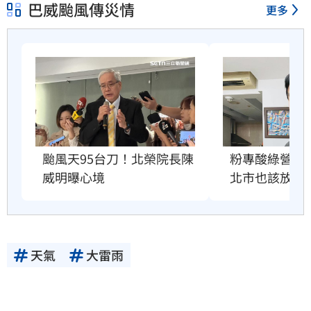
巴威颱風傳災情
更多
粉專酸綠營颱
颱風天95台刀！北榮院長陳
北市也該放4
威明曝心境
天氣
大雷雨