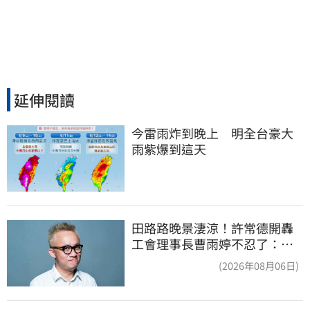
延伸閱讀
今雷雨炸到晚上　明全台豪大
雨紫爆到這天
田路路晚景淒涼！許常德開轟
工會理事長曹雨婷不忍了：別
只包紅包慰問
(2026年08月06日)