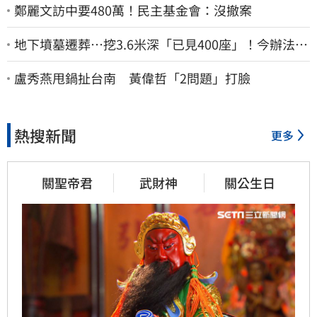
鄭麗文訪中要480萬！民主基金會：沒撤案
地下墳墓遷葬…挖3.6米深「已見400座」！今辦法會
安撫祖先
盧秀燕甩鍋扯台南 黃偉哲「2問題」打臉
熱搜新聞
更多
關聖帝君
武財神
關公生日