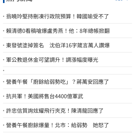
翁曉玲堅持刪凍行政院預算！韓國瑜受不了
賴清德0看稿嗆爆盧秀燕！他：8年總帳掀翻
東發號塗掉簽名 沈伯洋16字箴言萬人讚爆
軍公教退休金可望調升！調漲幅度曝光
營養午餐「廚餘給弱勢吃」？蔣萬安回應了
抗共軍！美國將售台4400億軍武
許忠信質詢炫耀飛行夾克！陳清龍回應了
營養午餐廚餘爆量！北市：給弱勢 她怒了