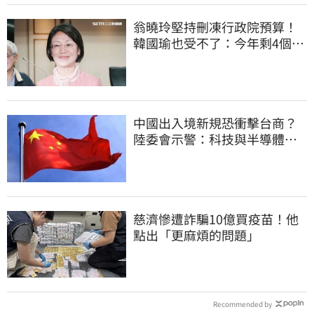
翁曉玲堅持刪凍行政院預算！
韓國瑜也受不了：今年剩4個月
你思考一下
中國出入境新規恐衝擊台商？
陸委會示警：科技與半導體從
業人員審慎評估
慈濟慘遭詐騙10億買疫苗！他
點出「更麻煩的問題」
Recommended by