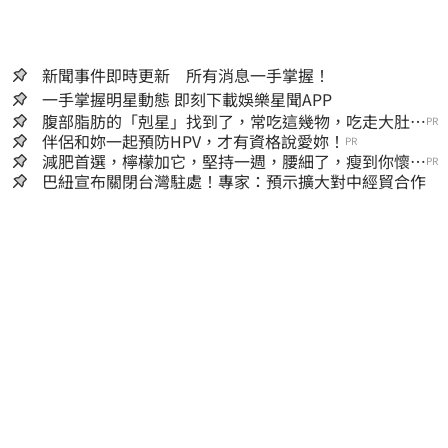
新聞事件即時更新 所有消息一手掌握！
一手掌握明星動態 即刻下載娛樂星聞APP
腹部脂肪的「剋星」找到了，常吃這幾物，吃走大肚
PR
囊，瘦出小蠻腰
伴侶和妳一起預防HPV，才有資格說愛妳！
PR
減肥首選，檸檬加它，堅持一週，腰細了，瘦到你懷疑
PR
人生
巴紐宣布關閉台灣駐處！專家：預示擴大對中經貿合作