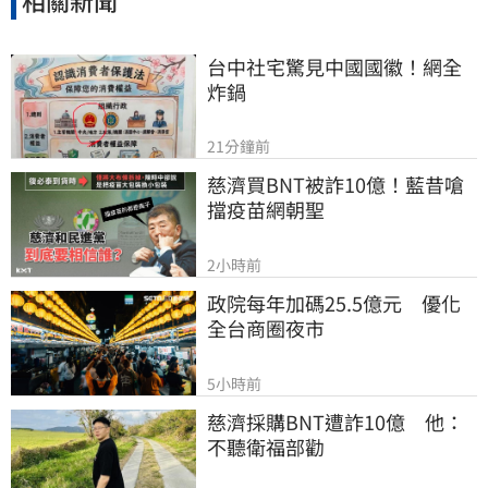
相關新聞
台中社宅驚見中國國徽！網全
炸鍋
21分鐘前
慈濟買BNT被詐10億！藍昔嗆
擋疫苗網朝聖
2小時前
政院每年加碼25.5億元　優化
全台商圈夜市
5小時前
慈濟採購BNT遭詐10億　他：
不聽衛福部勸