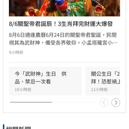
8/6關聖帝君誕辰！3生肖拜完財運大爆發
8月6日適逢農曆6月24日的關聖帝君聖誕，民間
視其為武財神，備受各界敬仰。小孟塔羅宮小立
指出，關聖帝君誕辰當日誠心祭拜，有望獲得神
9小時前
明加持。其中屬馬、虎、狗的民眾財運最旺，生
肖馬事業順遂帶動正財；生肖虎投資精準累積資
產；生肖狗偏財運強，有望獲意外之財。專家強
今「武財神」生日　供
關公生日「2類
調，無論生肖為何，只要虔誠備妥供品祭祀，皆
品、禁忌一次看
拜！恐惹禍上身
能祈求聖帝祖庇佑，迎來事業順遂與財源廣進的
10小時前
11小時前
好運勢，建議民眾把握良機，為下半年佈局求
財。