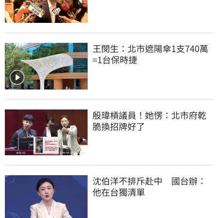
王閔生：北市遮陽傘1支740萬
=1台保時捷
殷瑋槓議員！她愣：北市府乾
脆換招牌好了
沈伯洋不排斥赴中　國台辦：
他在台獨清單