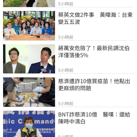
5小時前
蔡英文做2件事　黃暐瀚：台東
變五五波
5小時前
蔣萬安危險了！最新民調沈伯
洋僅落後5%
5小時前
慈濟遭詐10億買疫苗！他點出
更麻煩的問題
5小時前
BNT詐慈濟10億　醫嘆：還給
陳時中清白
5小時前