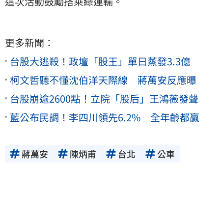
這次活動鼓勵搭乘綠運輸。
更多新聞：
台股大逃殺！政壇「股王」單日蒸發3.3億
柯文哲聽不懂沈伯洋天際線 蔣萬安反應曝
台股崩逾2600點！立院「股后」王鴻薇發聲
藍公布民調！李四川領先6.2% 全年齡都贏
蔣萬安
陳炳甫
台北
公車