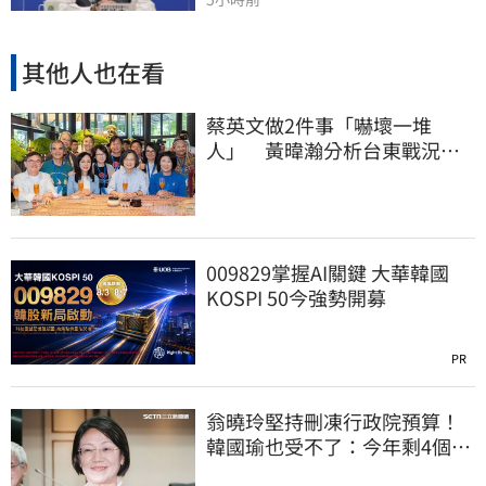
其他人也在看
蔡英文做2件事「嚇壞一堆
人」 黃暐瀚分析台東戰況：
變成五五波
009829掌握AI關鍵 大華韓國
KOSPI 50今強勢開募
PR
翁曉玲堅持刪凍行政院預算！
韓國瑜也受不了：今年剩4個月
你思考一下