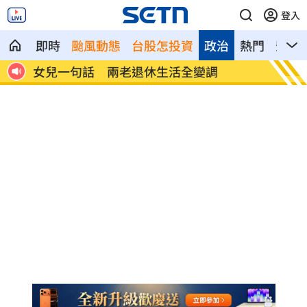
登入
即時
颱風動態
台股怎投資
政治
熱門
影音
首富
女兒一句話 兩老退休生活全變調
記憶體
襲