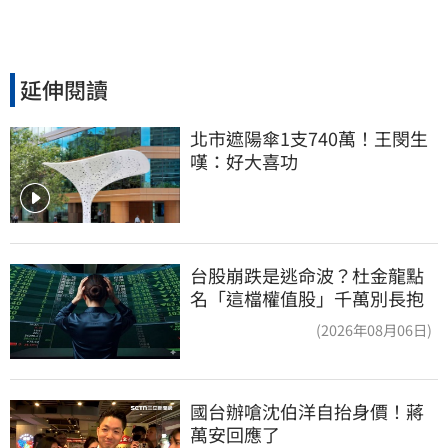
延伸閱讀
北市遮陽傘1支740萬！王閔生
嘆：好大喜功
台股崩跌是逃命波？杜金龍點
名「這檔權值股」千萬別長抱
(2026年08月06日)
國台辦嗆沈伯洋自抬身價！蔣
萬安回應了