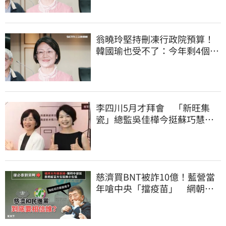
翁曉玲堅持刪凍行政院預算！
韓國瑜也受不了：今年剩4個月
你思考一下
李四川5月才拜會 「新旺集
瓷」總監吳佳樺今挺蘇巧慧：
人生中的超人
慈濟買BNT被詐10億！藍營當
年嗆中央「擋疫苗」 網朝
聖：大型翻車現場