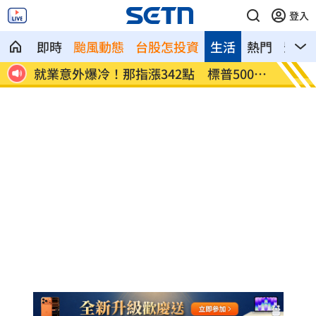
登入
即時
颱風動態
台股怎投資
生活
熱門
影音
網炸
就業意外爆冷！那指漲342點 標普500新
美通過
高
關稅