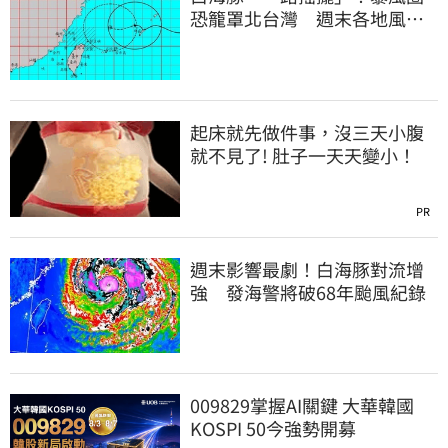
恐籠罩北台灣 週末各地風雨
時程曝
起床就先做件事，沒三天小腹
就不見了! 肚子一天天變小！
PR
週末影響最劇！白海豚對流增
強 發海警將破68年颱風紀錄
009829掌握AI關鍵 大華韓國
KOSPI 50今強勢開募