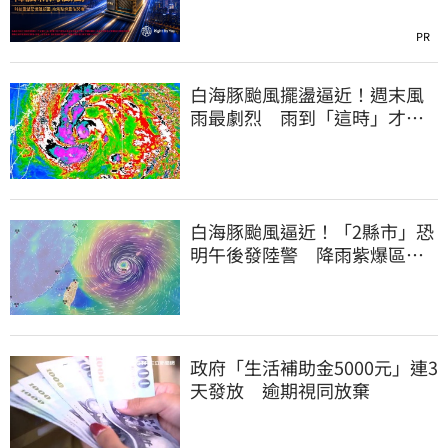
PR
白海豚颱風擺盪逼近！週末風
雨最劇烈 雨到「這時」才趨
緩
白海豚颱風逼近！「2縣市」恐
明午後發陸警 降雨紫爆區域
曝光
政府「生活補助金5000元」連3
天發放 逾期視同放棄