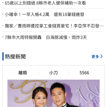
65歲以上別錯過 8縣市老人健保補助一次看
小確幸！一早入帳4.2萬 還有18筆錢連發
獨家／曹雨婷遭控拿工會錢買豪宅！李亞萍不忍發
聲：余天管工會都貼錢
7縣市大雨特報開轟 白海豚減慢、雨炸3天
熱搜新聞
更多
離婚
小刀
5566