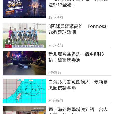
壇9/12登場！
19小時前
8國球員齊聚高雄　Formosa 
7s掀足球熱潮
20小時前
新北爆警匪追逐…轟4槍射3
輪！破窗逮毒駕
6分鐘前
白海豚海警範圍擴大！最新暴
風圈侵襲率曝
30分鐘前
獨／海外遊學增強外語　台人