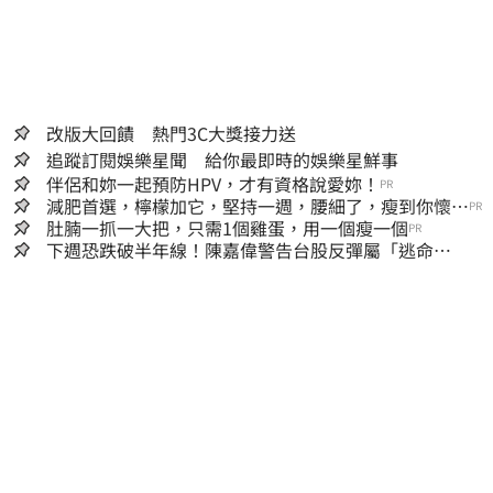
改版大回饋 熱門3C大獎接力送
追蹤訂閱娛樂星聞 給你最即時的娛樂星鮮事
伴侶和妳一起預防HPV，才有資格說愛妳！
PR
減肥首選，檸檬加它，堅持一週，腰細了，瘦到你懷疑
PR
人生
肚腩一抓一大把，只需1個雞蛋，用一個瘦一個
PR
下週恐跌破半年線！陳嘉偉警告台股反彈屬「逃命
波」：空頭大屠殺剛開始