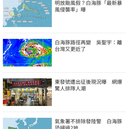
明放颱風假？白海豚「最新暴
風侵襲率」曝
白海豚路徑再變　吳聖宇：離
台灣又更近了
東發號遭出征後現況曝　網爆
驚人排隊人潮
氣象署不排除發陸警　白海豚
恐掃過2地