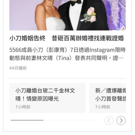
小刀婚姻告終　昔砸百萬辦婚禮找連戰證婚
5566成員小刀（彭康育）7日透過Instagram限時
動態與前妻林文晴（Tina）發表共同聲明，證實
兩人已結束14年婚姻。聲明中表示，兩人其實已
44分鐘前
分開一段時間，但至今仍是「充滿愛的一家
人」，彼此給予最深的祝福與支持，未來也將共
同陪伴、守護一對子女成長，同時希望外界尊重
小刀離婚台玻二千金林文
新／遭爆離婚台
雙方決定，之後不再對離婚一事做任何回應。
晴！情變原因曝光
小刀首發聲證實
7小時前
7小時前