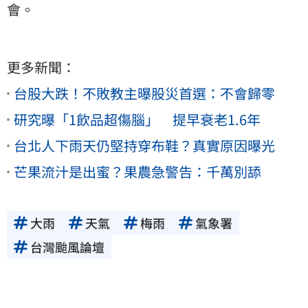
會。
更多新聞：
台股大跌！不敗教主曝股災首選：不會歸零
研究曝「1飲品超傷腦」 提早衰老1.6年
台北人下雨天仍堅持穿布鞋？真實原因曝光
芒果流汁是出蜜？果農急警告：千萬別舔
大雨
天氣
梅雨
氣象署
台灣颱風論壇