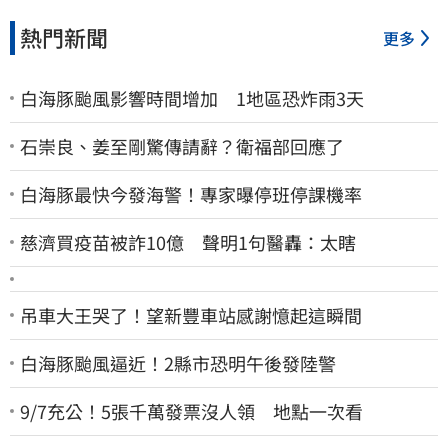
熱門新聞
更多
白海豚颱風影響時間增加 1地區恐炸雨3天
石崇良、姜至剛驚傳請辭？衛福部回應了
白海豚最快今發海警！專家曝停班停課機率
慈濟買疫苗被詐10億 聲明1句醫轟：太瞎
吊車大王哭了！望新豐車站感謝憶起這瞬間
白海豚颱風逼近！2縣市恐明午後發陸警
9/7充公！5張千萬發票沒人領 地點一次看