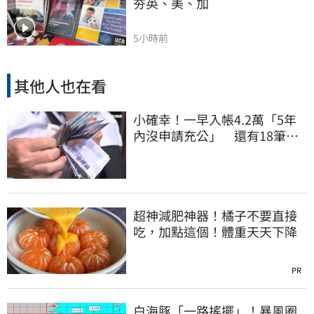
夯英、美、加
5小時前
其他人也在看
小確幸！一早入帳4.2萬「5年
內沒申請充公」 還有18筆錢
連發到8月底
超神減肥神器！橘子不要直接
吃，加點這個！體重天天下降
PR
白海豚「一路搖擺」！暴風圈