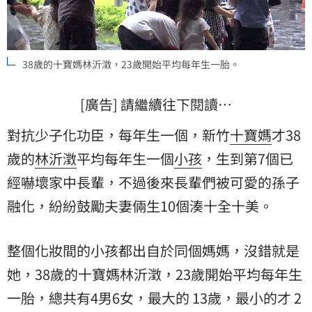
38歲的十寶媽林沂澂，23歲開始平均每年生一胎。
[廣告] 請繼續往下閱讀…
對抗少子化功臣，每年生一個，新竹
十寶媽
才38
歲的
林沂澂
平均每年生一個
小孩
，生到第7個已
經嚇壞家中長輩，不過後來長輩們被可愛的孫子
融化，紛紛鼓勵夫妻倆生10個湊十全十美。
整個化妝間的小孩都出自於同個媽媽，沒錯就是
她，38歲的十寶媽林沂澂，23歲開始平均每年生
一胎，總共有4男6女，最大的 13歲，最小的才 2