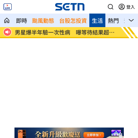
登入
即時
颱風動態
台股怎投資
生活
熱門
影音
界追
男星爆半年驗一次性病 曝等待結果超忐
佐藤二
忑
停