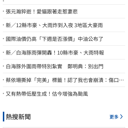
張元瀚猝逝！愛貓跟著走惹妻悲
新／12縣市豪、大雨炸到入夜 3地區大豪雨
國際油價仍高「下週是否漲價」中油公布了
新／白海豚雨彈開轟！10縣市豪、大雨特報
白海豚外圍雨帶特別紮實 鄭明典：別出門
蔡依珊撕掉「完美」標籤！認了我也會崩潰：傷口終
究會癒合
又有熱帶低壓生成！估今增強為颱風
熱搜新聞
更多