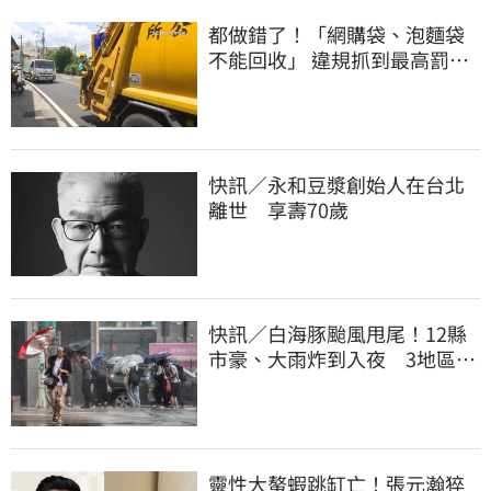
都做錯了！「網購袋、泡麵袋
不能回收」 違規抓到最高罰
6000元
快訊／永和豆漿創始人在台北
離世 享壽70歲
快訊／白海豚颱風甩尾！12縣
市豪、大雨炸到入夜 3地區有
大豪雨
靈性大螯蝦跳缸亡！張元瀚猝