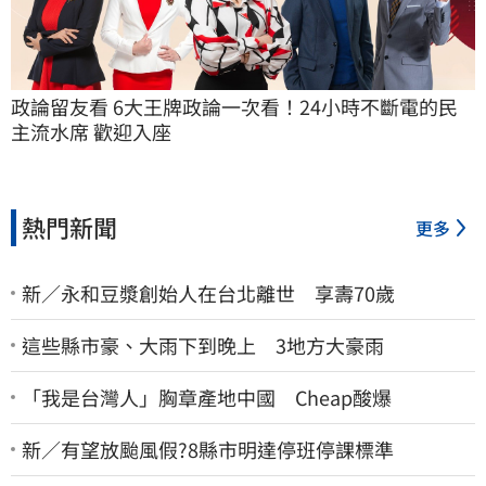
政論留友看 6大王牌政論一次看！24小時不斷電的民
主流水席 歡迎入座
熱門新聞
更多
新／永和豆漿創始人在台北離世 享壽70歲
這些縣市豪、大雨下到晚上 3地方大豪雨
「我是台灣人」胸章產地中國 Cheap酸爆
新／有望放颱風假?8縣市明達停班停課標準