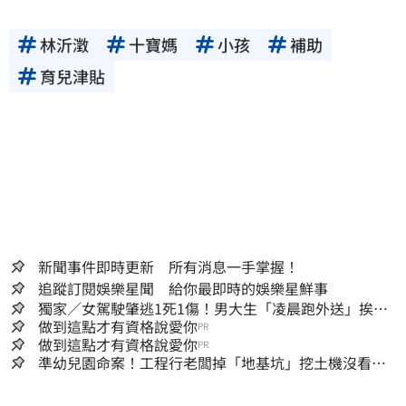
林沂澂
十寶媽
小孩
補助
育兒津貼
新聞事件即時更新 所有消息一手掌握！
追蹤訂閱娛樂星聞 給你最即時的娛樂星鮮事
獨家／女駕駛肇逃1死1傷！男大生「凌晨跑外送」挨
撞 媽淚：家快瓦解
做到這點才有資格說愛你
PR
做到這點才有資格說愛你
PR
準幼兒園命案！工程行老闆掉「地基坑」挖土機沒看
到…下土石活埋他