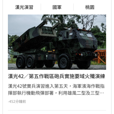
漢光演習
國軍
桃園
漢光42／第五作戰區砲兵實施要域火殲演練
漢光42號實兵演習進入第五天，海軍濱海作戰指
揮部執行機動飛彈部署，利用雄風二型及三型飛
彈扼控關鍵海域；第五作戰區實施「要域火殲」
-452分鐘前
演練，展現砲兵快速應處與戰術轉換效能。此
外，陸軍58砲指部海馬士多管火箭執行跨區增