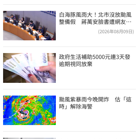
白海豚風雨大！北市沒放颱風
整備假 蔣萬安臉書遭網友灌
爆：標準在哪？
(2026年08月09日)
政府生活補助5000元連3天發 
逾期視同放棄
颱風紫暴雨今晚開炸　估「這
時」解除海警