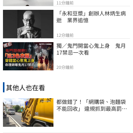
11分鐘前
「永和豆漿」創辦人林炳生病
逝　業界追憶
12分鐘前
獨／鬼門開當心鬼上身　鬼月
17禁忌一次看
20分鐘前
其他人也在看
都做錯了！「網購袋、泡麵袋
不能回收」 違規抓到最高罰
6000元