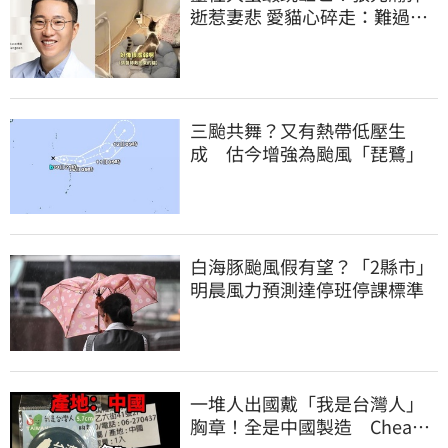
逝惹妻悲 愛貓心碎走：難過不
比我們少
三颱共舞？又有熱帶低壓生
成 估今增強為颱風「琵鷺」
白海豚颱風假有望？「2縣市」
明晨風力預測達停班停課標準
一堆人出國戴「我是台灣人」
胸章！全是中國製造 Cheap