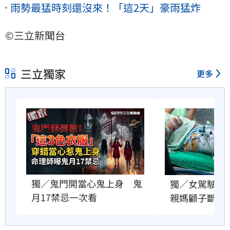
雨勢最猛時刻還沒來！「這2天」豪雨猛炸
©三立新聞台
三立獨家
更多
獨／鬼門開當心鬼上身　鬼
獨／女駕駛肇
月17禁忌一次看
親媽顧子斷家