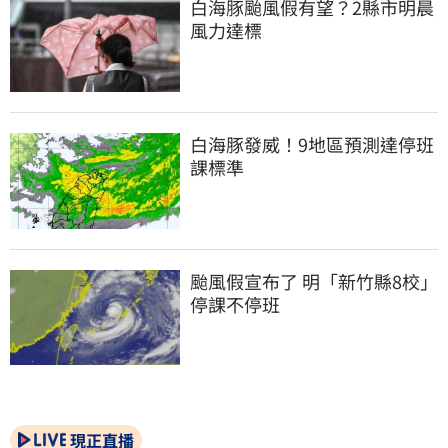
白海豚颱風假有望？2縣市明晨
風力達標
白海豚發威！9地區預測達停班
課標準
颱風假宣布了 明「新竹縣8校」
停課不停班
現正直播