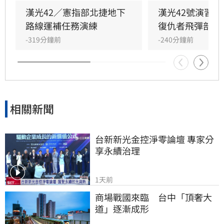
援，在風雨中迅速抵達戰術位置，展現高機動性
漢光42／憲指部北捷地下
漢光42號演習
與精準遠程打擊力。
路線運補任務演練
復仇者飛彈部隊
-319分鐘前
-240分鐘前
相關新聞
台新新光金控淨零論壇 專家分
享永續治理
1天前
商場戰國來臨　台中「頂奢大
道」逐漸成形