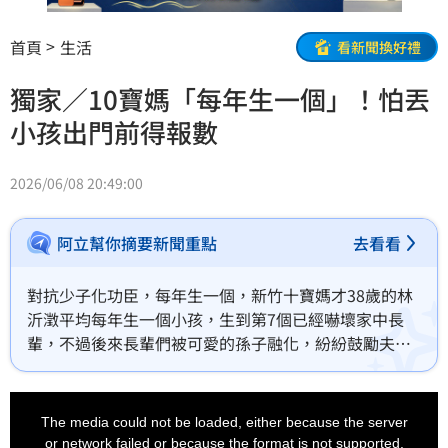
首頁
生活
看新聞換好禮
獨家／10寶媽「每年生一個」！怕丟
小孩出門前得報數
2026/06/08 20:49:00
阿立幫你摘要新聞重點
去看看
對抗少子化功臣，每年生一個，新竹十寶媽才38歲的林
沂澂平均每年生一個小孩，生到第7個已經嚇壞家中長
輩，不過後來長輩們被可愛的孫子融化，紛紛鼓勵夫妻
倆生10個湊十全十美。
This
is
a
The media could not be loaded, either because the server
modal
window.
or network failed or because the format is not supported.