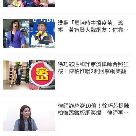
遭翻「罵陳時中擋疫苗」舊
帳 黃智賢大戰網友：你靠我
活下來的
徐巧芯貼和詐慈濟律師合照狂
酸！陳柏惟曬2照回擊網笑翻
律師詐慈濟10億！徐巧芯提陳
柏惟踢鐵板網笑爆 律師再曬1
照補刀