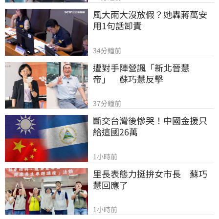
風大雨大沒放假？她轟蔣萬安
用1句話卸責
34分鐘前
遭對手陣營諷「新北晉慧
帝」　蘇巧慧反擊
37分鐘前
斷交台灣後慘哭！中國金援只
給這國26萬
1小時前
里長表態力挺拚女市長　蘇巧
慧回應了
1小時前