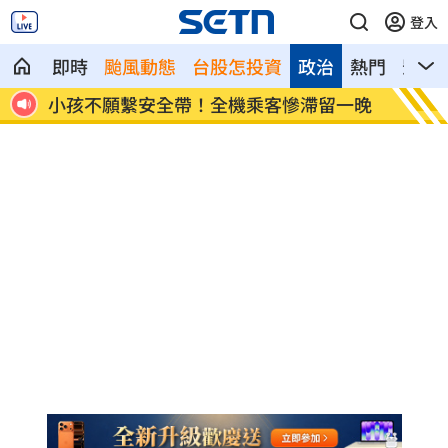
登入
即時
颱風動態
台股怎投資
政治
熱門
影音
網看
小孩不願繫安全帶！全機乘客慘滯留一晚
傳與女
了