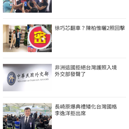
徐巧芯翻車？陳柏惟曬2照回擊
非洲這國拒絕台灣護照入境　
外交部發聲了
長崎原爆典禮矮化台灣國格　
李逸洋拒出席