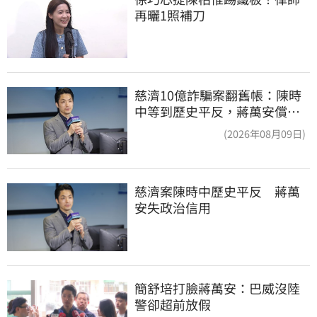
再曬1照補刀
慈濟10億詐騙案翻舊帳：陳時
中等到歷史平反，蔣萬安償還
2022政治利息
(2026年08月09日)
慈濟案陳時中歷史平反　蔣萬
安失政治信用
簡舒培打臉蔣萬安：巴威沒陸
警卻超前放假