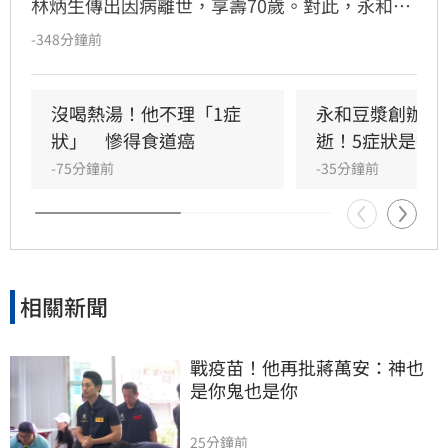
林炳生傳出因病離世，享壽70歲。對此，永和資
本集團今（8）日發布訃告證實，林炳生昨（7）
-348分鐘前
日中午12時45分因食道癌在台北逝世。
沒喝熱湯！他不理「1症
永和豆漿創辦人
狀」　慘得食道癌
逝！5症狀是警
-75分鐘前
-35分鐘前
相關新聞
戰疫苗！他再批蔣萬安：神也
是你鬼也是你
25分鐘前