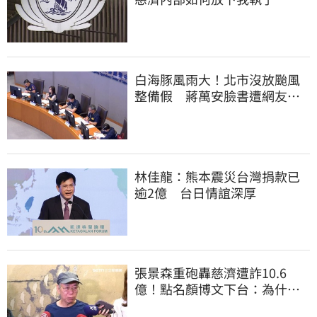
白海豚風雨大！北市沒放颱風
整備假 蔣萬安臉書遭網友灌
爆：標準在哪？
林佳龍：熊本震災台灣捐款已
逾2億 台日情誼深厚
張景森重砲轟慈濟遭詐10.6
億！點名顏博文下台：為什麼
這麼好騙？