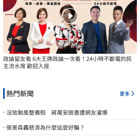
政論留友看 6大王牌政論一次看！24小時不斷電的民
主流水席 歡迎入座
熱門新聞
更多
沒放颱風整備假 蔣萬安臉書遭網友灌爆
張景森轟慈濟為什麼這麼好騙？