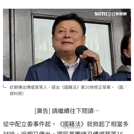
近期傳出傅崐萁等人，提出《國籍法》第20條修正草案。（圖／
資料照）
[廣告] 請繼續往下閱讀…
從中配立委事件起，《
國籍法
》就掀起了相當多
討論，近期又傳出，國民黨團總召
傅崐萁
等16