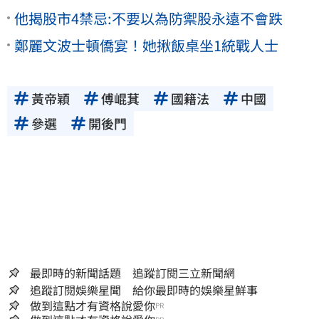
他揭股市4禁忌:不要以為防禦股永遠不會跌
鄭麗文波士頓僑宴！她揪飯桌坐1統戰人士
黃帝穎
傅崐萁
國籍法
中國
參選
開後門
最即時的新聞話題 追蹤訂閱三立新聞網
追蹤訂閱娛樂星聞 給你最即時的娛樂星鮮事
做到這點才有資格說愛你
PR