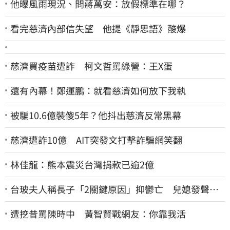
他曝風雨現況、問蔣萬安：放假標準在哪？
看完慈濟內部信失望 他提《靜思語》酸爆
慈濟買疫苗遭詐 柯文哲罵綠營：王X蛋
還有內幕！鄭運鵬：就看慈濟如何放下我執
被騙10.6億裝傻5年？他抖出慈濟反常黑幕
慈濟遭詐10億 AIT突發文打擊詐騙網笑翻
林佳龍：熊本震災台灣捐款已逾2億
台玻夫人稱長子「2關鍵原因」抑鬱亡 兒媳發聲打
臉：我從來不信⋯
遭挖昔罵陳時中 黃智賢戰網友：你靠我活