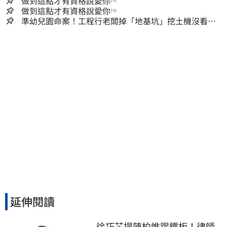
做到這點才有資格說愛你
PR
做到這點才有資格說愛你
PR
準幼兒園命案！工程行老闆掉「地基坑」挖土機沒看
到…下土石活埋他
延伸閱讀
徐巧芯提陳柏惟踢鐵板！律師