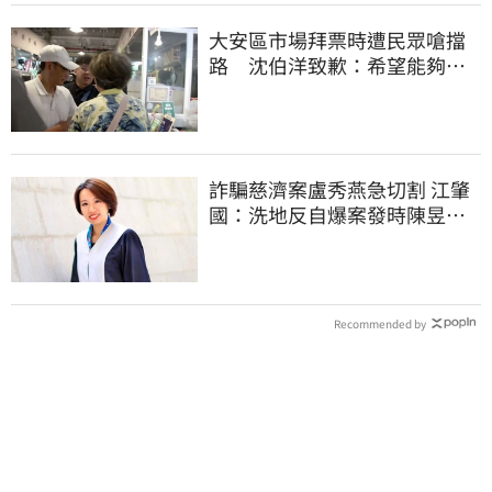
大安區市場拜票時遭民眾嗆擋
路 沈伯洋致歉：希望能夠精
進動線的引導
詐騙慈濟案盧秀燕急切割 江肇
國：洗地反自爆案發時陳昱瑄
與市府關係
Recommended by