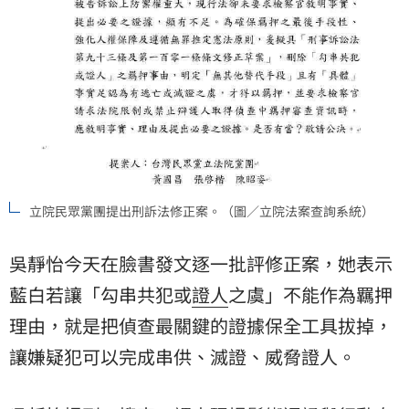
立院民眾黨團提出刑訴法修正案。（圖／立院法案查詢系統）
吳靜怡今天在臉書發文逐一批評修正案，她表示
藍白若讓「勾串共犯或
證人
之虞」不能作為羈押
理由，就是把偵查最關鍵的證據保全工具拔掉，
讓嫌疑犯可以完成串供、滅證、威脅證人。