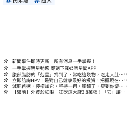
民眾黨
證人
新聞事件即時更新 所有消息一手掌握！
一手掌握明星動態 即刻下載娛樂星聞APP
腹部脂肪的「剋星」找到了，常吃這幾物，吃走大肚
PR
囊，瘦出小蠻腰
立即諮詢HPV！是對自己健康最好的投資，把握現在不
PR
嫌晚！
減肥首選，檸檬加它，堅持一週，腰細了，瘦到你懷疑
PR
人生
【盤前】外資殺紅眼 狂砍這大廠3.8萬張！「它」讓99
萬股東鬆一口氣