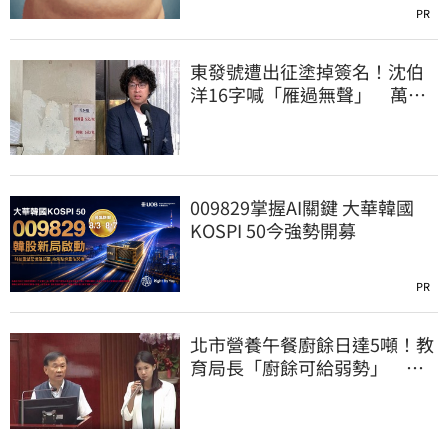
PR
東發號遭出征塗掉簽名！沈伯
洋16字喊「雁過無聲」 萬人
讚：這就是高度
009829掌握AI關鍵 大華韓國
KOSPI 50今強勢開募
PR
北市營養午餐廚餘日達5噸！教
育局長「廚餘可給弱勢」 林
亮君怒了