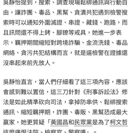
吳靜怡提到，搜索、調查現場鬆綁通訊與行動自
由，讓詐團、毒品、黑幫、貪瀆共犯遇到檢警搜
索時可以通知外圍滅證、串證、藏錢、跑路，而
且訊問還不得上銬、腳鐐等戒具，她進一步表
示，羈押期間縮短對跨境詐騙、金流洗錢、毒品
網絡、貪污共犯結構而言，就是逼檢警在證據還
沒串起來前先放人。
吳靜怡直言，當人們仔細看了這三項內容，應該
會感到難以置信，這三刀針對《刑事訴訟法》修
法是如此精準砍向司法，拿掉防串供、鬆綁搜索
通訊、縮短羈押期，詐團、毒販、黑幫恐成最大
贏家，她更質疑「
黃國昌
和
民眾黨
是為了
柯文哲
這麼痛恨法院、檢察官、警察嗎」。