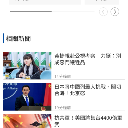
相關新聞
黃捷親赴公視考察　力挺：別
成惡鬥犧牲品
14分鐘前
日本將中國列最大挑戰、關切
台海！北京怒
19分鐘前
抗共軍！美國將售台4400億軍
武