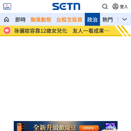
登入
即時
颱風動態
台股怎投資
政治
熱門
影音
實主
孫儷妝容靠12歲女兒化 友人一看成果驚
黃捷親
呆
品