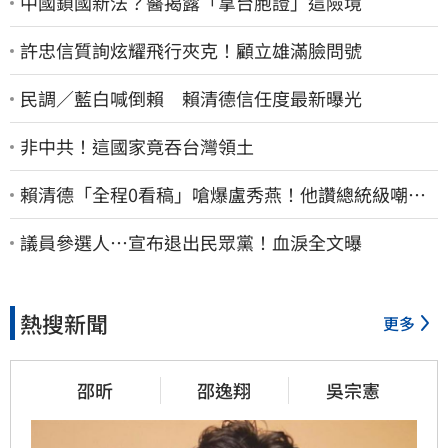
中國鎖國新法？醫揭露「拿台胞證」這險境
許忠信質詢炫耀飛行夾克！顧立雄滿臉問號
民調／藍白喊倒賴 賴清德信任度最新曝光
非中共！這國家竟吞台灣領土
賴清德「全程0看稿」嗆爆盧秀燕！他讚總統級嘲
諷：把8年總帳一次掀翻
議員參選人…宣布退出民眾黨！血淚全文曝
熱搜新聞
更多
邵昕
邵逸翔
吳宗憲