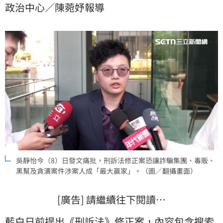
政治中心／陳菀妤報導
吳靜怡今（8）日發文痛批，刑訴法修正案恐讓詐騙集團、毒販、
黑幫及貪瀆案件涉案人成「最大贏家」。（圖／翻攝畫面）
[廣告] 請繼續往下閱讀…
藍白日前提出《刑訴法》修正案，內容包含搜索