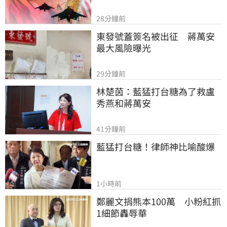
28分鐘前
東發號蓋簽名被出征　蔣萬安
最大風險曝光
29分鐘前
林楚茵：藍猛打台糖為了救盧
秀燕和蔣萬安
41分鐘前
藍猛打台糖！律師神比喻酸爆
1小時前
鄭麗文捐熊本100萬　小粉紅抓
1細節轟辱華