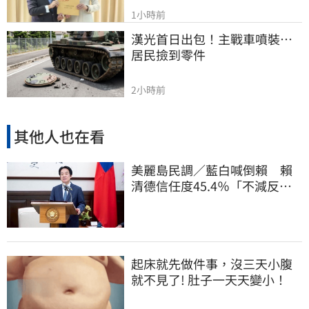
1小時前
漢光首日出包！主戰車噴裝…
居民撿到零件
2小時前
其他人也在看
美麗島民調／藍白喊倒賴 賴
清德信任度45.4％「不減反
增」且高於不信任
起床就先做件事，沒三天小腹
就不見了! 肚子一天天變小！