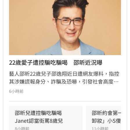
22歲愛子遭控騙吃騙喝　邵昕近況曝
藝人邵昕22歲兒子邵逸翔近日遭網友爆料，指控
其涉嫌謊報身分、詐騙及恐嚇，引發社會高度關
注。隨著風波延燒，邵昕的近況也隨之曝光，據
6小時前
悉他已於三年前移民美國，並與現任妻子
Christina在當地再婚，目前重心轉往海外經營食
品團購生意。林品妤
邵昕兒遭控騙吃騙喝　
邵昕約會第一天
Janet認當街罵8歲兒
卸妝」小S傻眼
8小時前
11小時前