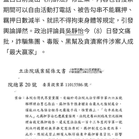
期間可以自由活動打電話、被告勾串不能羈押、
羈押日數減半、就訊不得拘束身體等規定，引發
輿論譁然。政治評論員
吳靜怡
今（8）日發文痛
批，詐騙集團、毒販、黑幫及貪瀆案件涉案人成
「最大贏家」。