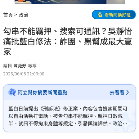
首頁
政治
看新聞換好禮
勾串不能羈押、搜索可通訊？吳靜怡
痛批藍白修法：詐團、黑幫成最大贏
家
編輯
陳菀妤
報導
2026/06/08 21:03:00
阿立幫你摘要新聞重點
去看看
藍白日前提出《刑訴法》修正案，內容包含搜索期間可
以自由活動打電話、被告勾串不能羈押、羈押日數減
半、就訊不得拘束身體等規定，引發輿論譁然。政治評
論員吳靜怡今（8）日發文痛批，詐騙集團、毒販、黑幫
及貪瀆案件涉案人成「最大贏家」。