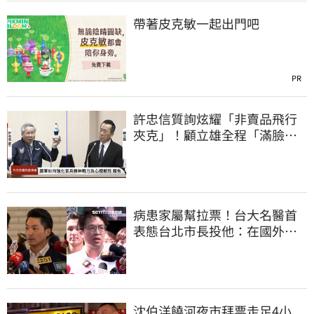
帶著皮克敏一起出門吧
PR
許忠信質詢炫耀「非賣品飛行
夾克」！顧立雄全程「滿臉問
號」
病患家屬幫拉票！台大名醫首
表態台北市長投他：在國外也
趕回來投
沈伯洋饒河夜市拜票走足4小