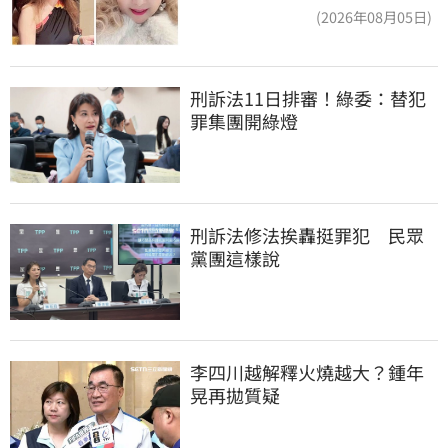
了
(2026年08月05日)
刑訴法11日排審！綠委：替犯
罪集團開綠燈
刑訴法修法挨轟挺罪犯　民眾
黨團這樣說
李四川越解釋火燒越大？鍾年
晃再拋質疑