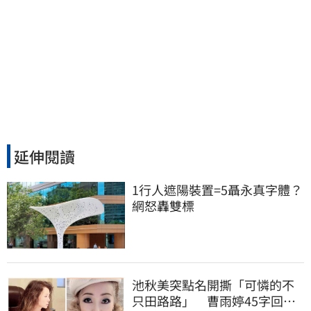
延伸閱讀
1行人遮陽裝置=5聶永真字體？
網怒轟雙標
池秋美突點名開撕「可憐的不
只田路路」 曹雨婷45字回應