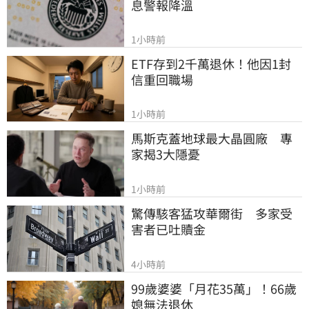
息警報降溫
1小時前
ETF存到2千萬退休！他因1封
信重回職場
1小時前
馬斯克蓋地球最大晶圓廠　專
家揭3大隱憂
1小時前
驚傳駭客猛攻華爾街　多家受
害者已吐贖金
4小時前
99歲婆婆「月花35萬」！66歲
媳無法退休