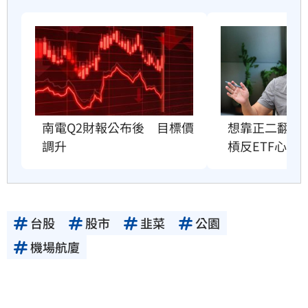
想靠正二翻本
南電Q2財報公布後　目標價
槓反ETF心法
調升
台股
股市
韭菜
公園
機場航廈