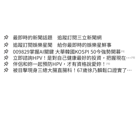
最即時的新聞話題 追蹤訂閱三立新聞網
追蹤訂閱娛樂星聞 給你最即時的娛樂星鮮事
009829掌握AI關鍵 大華韓國KOSPI 50今強勢開募
PR
立即諮詢HPV！是對自己健康最好的投資，把握現在不
PR
嫌晚！
伴侶和妳一起預防HPV，才有資格說愛妳！
PR
被目擊現身三總大腸直腸科！67歲徐乃麟鬆口證實了
真實體況曝光