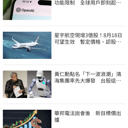
功能限制 全球用戶即刻起
「免費」用到飽
星宇航空現增3億股！8月18日
可望生效 暫定價格、認股規
畫一次看
黃仁勳點名「下一波浪潮」鴻
海集團率先大爆發 台股這族
群全面噴出
華邦電法說會後 新目標價出
爐