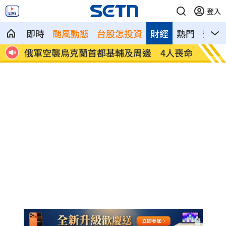
登入
即時
颱風動態
台股怎投資
財經
熱門
影音
人喪命
費仔確定成自由球員 下一步動向引人關
米蘭達
注
動