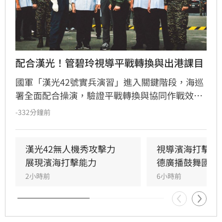
配合漢光！管碧玲視導平戰轉換與出港課目
國軍「漢光42號實兵演習」進入關鍵階段，海巡
署全面配合操演，驗證平戰轉換與協同作戰效
能。海委會主委管碧玲親赴台北港與左營軍港視
-332分鐘前
導，肯定海巡艦艇在濱海打擊及反封鎖護航任務
中的整備狀況。
漢光42無人機秀攻擊力　
視導濱海打擊操
展現濱海打擊能力
德廣播鼓舞國軍
2小時前
6小時前