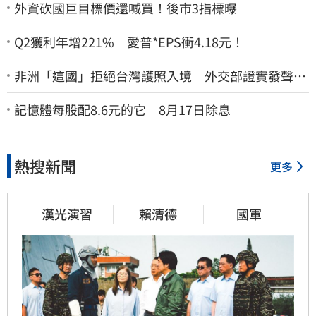
外資砍國巨目標價還喊買！後市3指標曝
Q2獲利年增221% 愛普*EPS衝4.18元！
非洲「這國」拒絕台灣護照入境 外交部證實發聲
了：持續交涉聯繫
記憶體每股配8.6元的它 8月17日除息
熱搜新聞
更多
漢光演習
賴清德
國軍