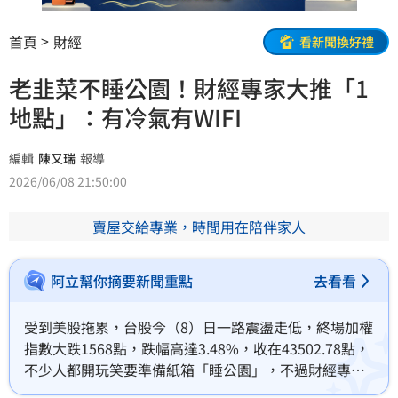
首頁
財經
看新聞換好禮
老韭菜不睡公園！財經專家大推「1
地點」：有冷氣有WIFI
編輯
陳又瑞
報導
2026/06/08 21:50:00
賣屋交給專業，時間用在陪伴家人
阿立幫你摘要新聞重點
去看看
受到美股拖累，台股今（8）日一路震盪走低，終場加權
指數大跌1568點，跌幅高達3.48%，收在43502.78點，
不少人都開玩笑要準備紙箱「睡公園」，不過財經專家
游庭皓直播時分享，其實真正的「老韭菜」不會睡公園