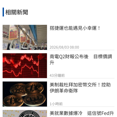
相關新聞
搭捷運也能遇見小幸運！
2026/08/03 08:00
南電Q2財報公布後　目標價調
升
43分鐘前
美制裁杜拜加密幣交所！控助
伊朗革命衛隊
1小時前
美就業數據爆冷　這信號Fed升