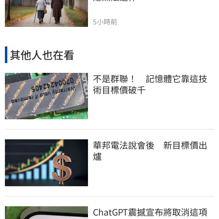
5小時前
其他人也在看
不是群聯！ 記憶體它靠這技
術目標價破千
華邦電法說會後 新目標價出
爐
ChatGPT震撼宣布將取消這項