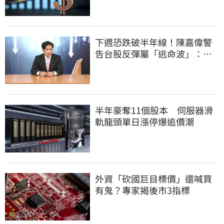
下週恐跌破半年線！陳嘉偉警
告台股反彈屬「逃命波」：空
頭大屠殺剛開始
半年豪奪11個股本 伺服器滑
軌龍頭單日漲停爆追價潮
外資「砍國巨目標價」還喊買
有鬼？專家揭後市3指標