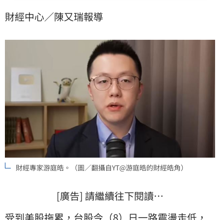
而是「機場大廳」，因為有冷氣、有WIFI、有插座、可
財經中心／陳又瑞報導
以24小時洗澡，滿足旅客各種需求。
財經專家游庭皓。（圖／翻攝自YT@游庭皓的財經皓角）
[廣告] 請繼續往下閱讀…
受到美股拖累，
台股
今（8）日一路震盪走低，