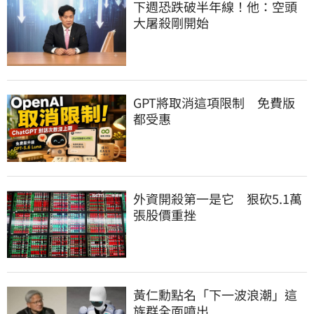
下週恐跌破半年線！他：空頭
大屠殺剛開始
GPT將取消這項限制　免費版
都受惠
外資開殺第一是它　狠砍5.1萬
張股價重挫
黃仁勳點名「下一波浪潮」這
族群全面噴出