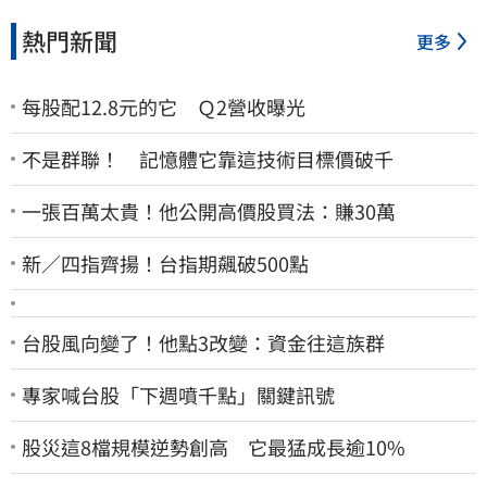
熱門新聞
更多
每股配12.8元的它 Ｑ2營收曝光
不是群聯！ 記憶體它靠這技術目標價破千
一張百萬太貴！他公開高價股買法：賺30萬
新／四指齊揚！台指期飆破500點
台股風向變了！他點3改變：資金往這族群
專家喊台股「下週噴千點」關鍵訊號
股災這8檔規模逆勢創高 它最猛成長逾10%