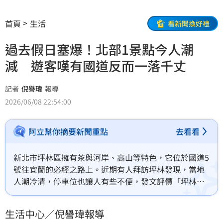
首頁
生活
看新聞換好禮
過去假日塞爆！北部1景點今人潮
減 遊客嘆有國道反而一落千丈
記者
倪譽瑋
報導
2026/06/08 22:54:00
阿立幫你摘要新聞重點
去看看
新北市坪林區擁有茶與河岸、高山等特色，它位於國道5
號往宜蘭的必經之路上。近期有人拜訪坪林發現，當地
人潮冷清，停車位也讓人有些不便，發文評價「坪林的
大街上因為國5通車，生意一落千丈」，吸引討論；過來
人回憶，數年前坪林每逢假日塞到爆，國道5號通車後不
生活中心／倪譽瑋報導
少人就鎖定去宜蘭了。