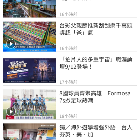
16小時前
台彩父親節推新刮刮樂千萬頭
獎超「爸」氣
16小時前
「拍片人的多重宇宙」職涯論
壇9/12登場！
17小時前
8國球員齊聚高雄　Formosa 
7s掀足球熱潮
18小時前
獨／海外遊學增強外語　台人
夯英、美、加