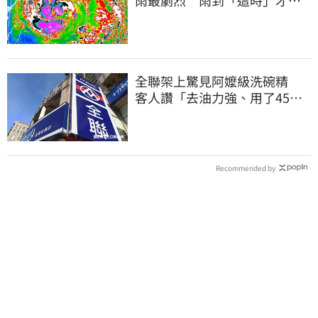
雨最劇烈 雨到「這時」才趨
緩
全聯架上驚見阿嬤級洗碗精
客人讚「去油力強、用了45
年」
Recommended by