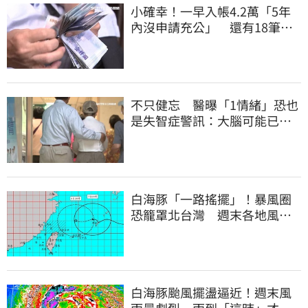
小確幸！一早入帳4.2萬「5年
內沒申請充公」 還有18筆錢
連發到8月底
不只健忘 醫曝「1情緒」恐也
是失智症警訊：大腦可能已發
炎
白海豚「一路搖擺」！暴風圈
恐籠罩北台灣 週末各地風雨
時程曝
白海豚颱風擺盪逼近！週末風