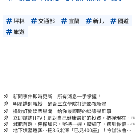
坪林
交通部
宜蘭
新北
國道
旅遊
新聞事件即時更新 所有消息一手掌握！
明星講師親授！醒吾三立學院打造影視新星
追蹤訂閱娛樂星聞 給你最即時的娛樂星鮮事
立即諮詢HPV！是對自己健康最好的投資，把握現在不
PR
嫌晚！
減肥首選，檸檬加它，堅持一週，腰細了，瘦到你懷疑
PR
人生
地下墳墓遷葬…挖3.6米深「已見400座」！今辦法會安
撫祖先