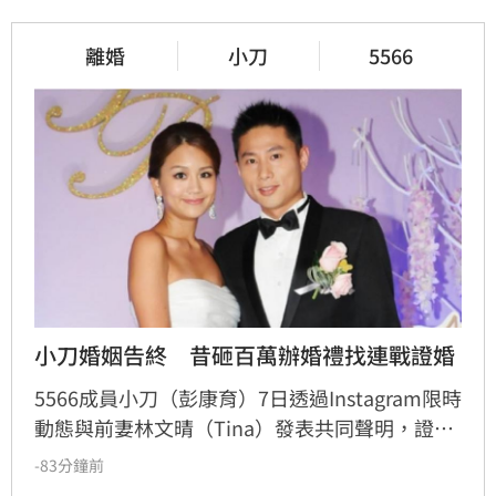
離婚
小刀
5566
小刀婚姻告終　昔砸百萬辦婚禮找連戰證婚
5566成員小刀（彭康育）7日透過Instagram限時
動態與前妻林文晴（Tina）發表共同聲明，證實
兩人已結束14年婚姻。聲明中表示，兩人其實已
-83分鐘前
分開一段時間，但至今仍是「充滿愛的一家