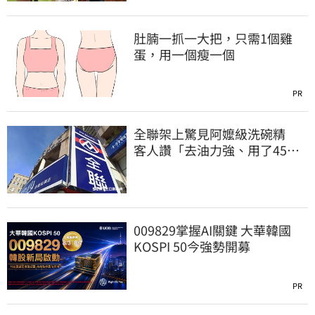
肚腩一抓一大把，只需1個雞
蛋，用一個瘦一個
PR
全聯架上驚見阿嬤級洗碗精
客人讚「去油力強、用了45
年」
009829掌握AI關鍵 大華韓國
KOSPI 50今強勢開募
PR