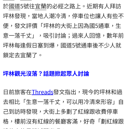
於
國道
5號往
宜蘭
的必經之路上。近期有人拜訪
坪林發現，當地人潮冷清，停車位也讓人有些不
便，發文評價「坪林的大街上因為國5通車，生
意一落千丈」，吸引討論；過來人回憶，數年前
坪林每逢假日塞到爆，國道5號通車後不少人就
鎖定去宜蘭了。
坪林觀光沒落？話題掀起眾人討論
日前旅客在
Threads
發文指出，現今的坪林和過
去相比「生意一落千丈，可以用冷清來形容」自
己到訪時發現，大街上多劃了紅線跟收費停車
格，樓前沒有紅線的餐廳客滿，好奇「劃紅線跟