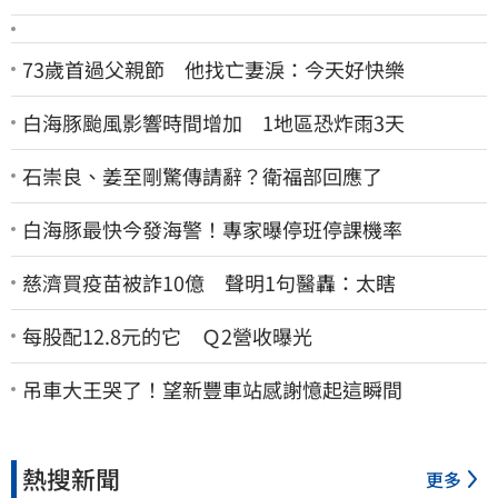
73歲首過父親節 他找亡妻淚：今天好快樂
白海豚颱風影響時間增加 1地區恐炸雨3天
石崇良、姜至剛驚傳請辭？衛福部回應了
白海豚最快今發海警！專家曝停班停課機率
慈濟買疫苗被詐10億 聲明1句醫轟：太瞎
每股配12.8元的它 Ｑ2營收曝光
吊車大王哭了！望新豐車站感謝憶起這瞬間
熱搜新聞
更多