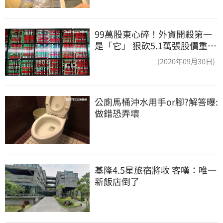
99萬股東心碎！外資開殺第一
是「它」 狠砍5.1萬張股價重挫
近5%
(2020年09月30日)
公廁馬桶沖水用手or腳?解答曝:
做錯恐弄壞
基隆4.5星旅宿將收 客嘆：唯一
新飯店倒了