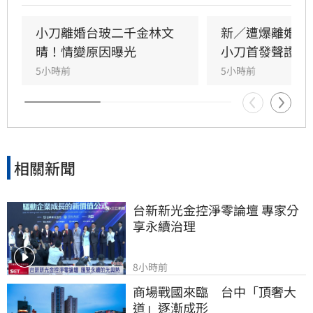
人」，彼此給予最深的祝福與支持，未來也將共
同陪伴、守護一對子女成長，同時希望外界尊重
小刀離婚台玻二千金林文
新／遭爆離婚台
雙方決定，之後不再對離婚一事做任何回應。
晴！情變原因曝光
小刀首發聲證實
5小時前
5小時前
相關新聞
台新新光金控淨零論壇 專家分
享永續治理
8小時前
商場戰國來臨　台中「頂奢大
道」逐漸成形