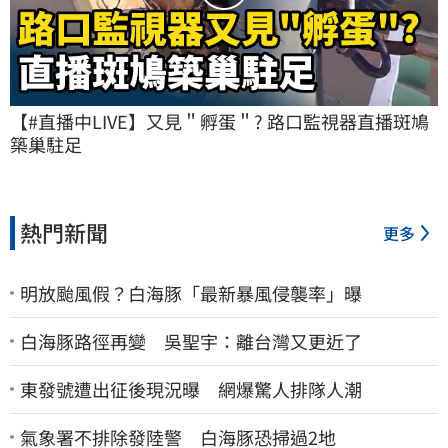
【#直播中LIVE】又見＂孵蛋＂? 路口監視器直播斑鳩
築巢駐足
熱門新聞
更多
明放颱風假？白海豚「最新暴風侵襲率」曝
白海豚路徑再變 吳聖宇：離台灣又更近了
東發號遭出征後現況曝 網爆驚人排隊人潮
氣象署不排除發陸警 白海豚恐掃過2地