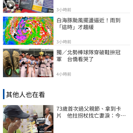
3小時前
白海豚颱風擺盪逼近！雨到
「這時」才趨緩
3小時前
獨／北勢棒球隊穿破鞋拚冠
軍　台僑看哭了
4小時前
其他人也在看
73歲首次過父親節、拿到卡
片 他拄拐杖找亡妻淚：今天
好多人來幫我慶祝