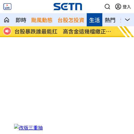
登入
即時
颱風動態
台股怎投資
生活
熱門
影音
正報
Q2獲利年增221% 愛普*EPS衝4.18元！
宏福苑