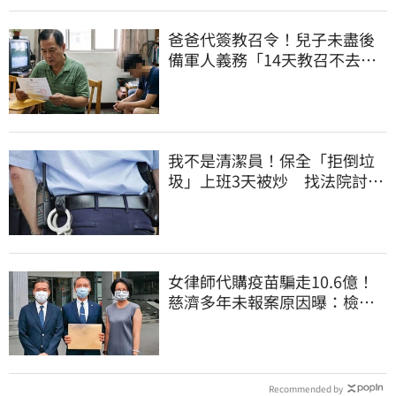
爸爸代簽教召令！兒子未盡後
備軍人義務「14天教召不去」
換3個月刑期
我不是清潔員！保全「拒倒垃
圾」上班3天被炒 找法院討公
道結果出爐
女律師代購疫苗騙走10.6億！
慈濟多年未報案原因曝：檢警
上門才知被騙
Recommended by