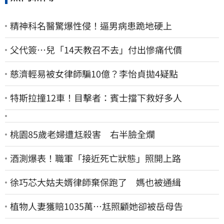
精神科名醫驚爆性侵！逼男病患跪地硬上
父代簽…兒「14天教召不去」付出慘痛代價
慈濟輕易被女律師騙10億？李怡貞拋4疑點
特斯拉撞12車！目擊者：賓士擋下救好多人
桃園85歲老婦遭尪殺害 右半臉全爛
酒測爆表！職軍「接近死亡狀態」照開上路
徐巧芯大姑夫婿律師棄保跑了 媽也被通緝
植物人妻獲賠1035萬…尪照顧她卻被岳母告