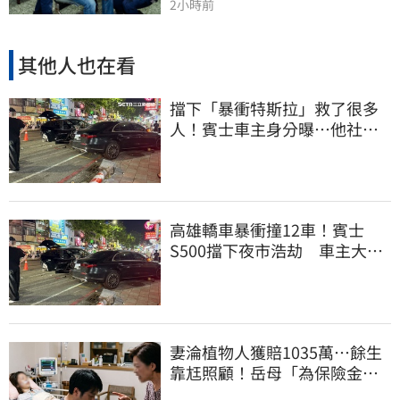
2小時前
其他人也在看
擋下「暴衝特斯拉」救了很多
人！賓士車主身分曝…他社群
擁1.4萬追蹤
高雄轎車暴衝撞12車！賓士
S500擋下夜市浩劫 車主大
度：車再買就有
妻淪植物人獲賠1035萬…餘生
靠尪照顧！岳母「為保險金開
撕」告女婿討錢