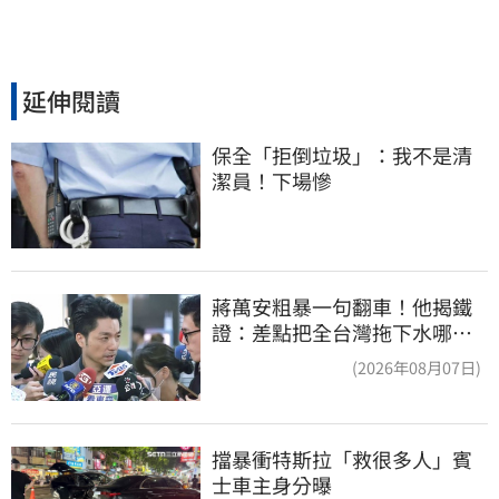
延伸閱讀
保全「拒倒垃圾」：我不是清
潔員！下場慘
蔣萬安粗暴一句翻車！他揭鐵
證：差點把全台灣拖下水哪時
道歉
(2026年08月07日)
擋暴衝特斯拉「救很多人」賓
士車主身分曝