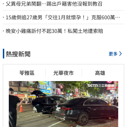
父異母兄弟鬧翻…踢出戶籍害他沒報到教召
15歲倒追27歲男「交往1月就懷孕！」克服600萬債
務 36歲美魔女當阿嬤了
晚安小雞痛訴付不起30萬！私闖土地遭索賠
熱搜新聞
更多
苓雅區
光華夜市
高雄