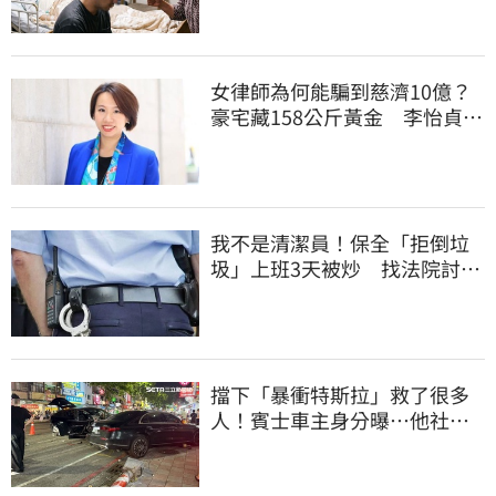
女律師為何能騙到慈濟10億？
豪宅藏158公斤黃金 李怡貞驚
曝背後身分
我不是清潔員！保全「拒倒垃
圾」上班3天被炒 找法院討公
道結果出爐
擋下「暴衝特斯拉」救了很多
人！賓士車主身分曝…他社群
擁1.4萬追蹤