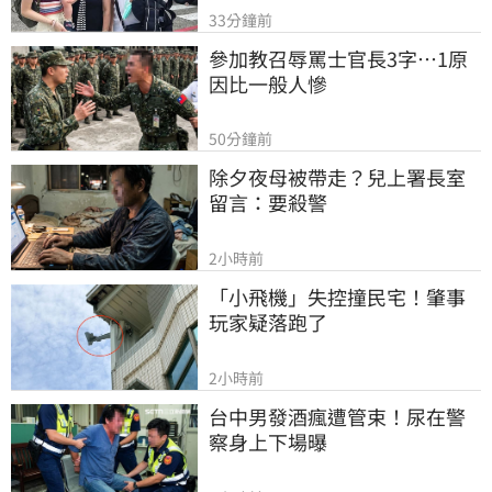
33分鐘前
參加教召辱罵士官長3字…1原
因比一般人慘
50分鐘前
除夕夜母被帶走？兒上署長室
留言：要殺警
2小時前
「小飛機」失控撞民宅！肇事
玩家疑落跑了
2小時前
台中男發酒瘋遭管束！尿在警
察身上下場曝