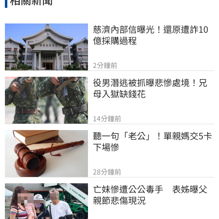
慈濟內部信曝光！還原遭詐10
億採購過程
2分鐘前
役男潛逃被抓曝悲慘處境！兄
母入獄缺錢花
14分鐘前
聽一句「老公」！單親媽交5卡
下場慘
28分鐘前
亡妹慘遭公公毒手　表姊曝父
親節悲傷現況