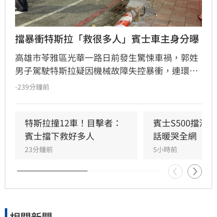
擋暴衝特斯拉「救很多人」賓士車主身分曝
高雄市苓雅區光華一路日前發生驚悚車禍，郭姓
男子駕駛特斯拉疑因機械故障失控暴衝，連環撞
擊12輛汽機車及單車，所幸僅造成3人輕傷。肇
-239分鐘前
事車輛最終撞上停放路邊的賓士車才停下，避免
衝入熱鬧的光華夜市。該名賓士車主身分隨後曝
光，竟是擁有1.4萬粉絲的網紅「超級土豆粉」，
特斯拉撞12車！目擊者：
賓士S500擋浩
同時也是嘉義知名甜甜圈店老闆。
賓士擋下救好多人
話暖哭全網
23分鐘前
5小時前
相關新聞