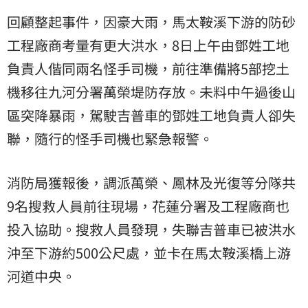
回顧整起事件，因豪大雨，馬太鞍溪下游的防砂
工程廠商考量有更大洪水，8日上午由鄧姓工地
負責人偕同兩名怪手司機，前往準備將5部挖土
機移往九河分署萬榮堤防存放。未料中午過後山
區突降暴雨，駕駛吉普車的鄧姓工地負責人卻失
聯，隨行的怪手司機也緊急報警。
消防局獲報後，調派萬榮、鳳林及光復等分隊共
9名搜救人員前往現場，花蓮分署及工程廠商也
投入協助。搜救人員發現，失聯吉普車已被洪水
沖至下游約500公尺處，並卡在馬太鞍溪橋上游
河道中央。