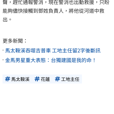
聲，趕忙通報警消，現在警消也出動救援，只盼
能夠儘快接觸到鄧姓負責人，將他從河道中救
出。
更多新聞：
馬太鞍溪吞噬吉普車 工地主任留2字後斷訊
金馬男星重大表態：台獨建國是我的命！
馬太鞍溪
花蓮
工地主任