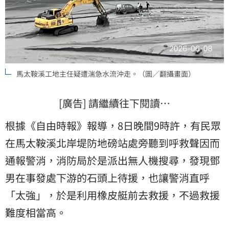
馬太鞍溪工地主任疑遭湍急水流沖走。（圖／翻攝畫面）
[廣告] 請繼續往下閱讀…
根據《自由時報》報導，8日晚間9時許，有民眾
在馬太鞍溪北岸堤防地磅站處旁聽到呼救聲因而
通報警消，消防局於是派出無人機搜尋，發現鄧
男在事發處下游的石頭上待援，也讓警消直呼
「太強」，於是利用橡皮艇前去救援，不過救援
難度相當高。