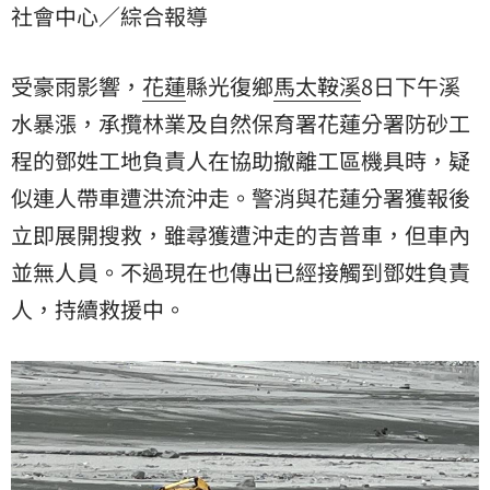
社會中心／綜合報導
接觸到鄧姓負責人，持續救援中。
受豪雨影響，
花蓮
縣光復鄉
馬太鞍溪
8日下午溪
水暴漲，承攬林業及自然保育署花蓮分署防砂工
程的鄧姓工地負責人在協助撤離工區機具時，疑
似連人帶車遭洪流沖走。警消與花蓮分署獲報後
立即展開搜救，雖尋獲遭沖走的吉普車，但車內
並無人員。不過現在也傳出已經接觸到鄧姓負責
人，持續救援中。