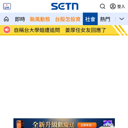
登入
即時
颱風動態
台股怎投資
社會
熱門
影音
擾動
自稱台大學姐遭追問 姜厚任女友回應了
聽一句