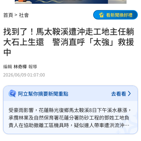
首頁
社會
看新聞換好禮
找到了！馬太鞍溪遭沖走工地主任躺
大石上生還 警消直呼「太強」救援
中
編輯
林奇樺
報導
2026/06/09 01:07:00
阿立幫你摘要新聞重點
去看看
受豪雨影響，花蓮縣光復鄉馬太鞍溪8日下午溪水暴漲，
承攬林業及自然保育署花蓮分署防砂工程的鄧姓工地負
責人在協助撤離工區機具時，疑似連人帶車遭洪流沖
走。警消與花蓮分署獲報後立即展開搜救，晚間尋獲遭
沖走的吉普車，但車內並無人員。不過現在也傳出已經