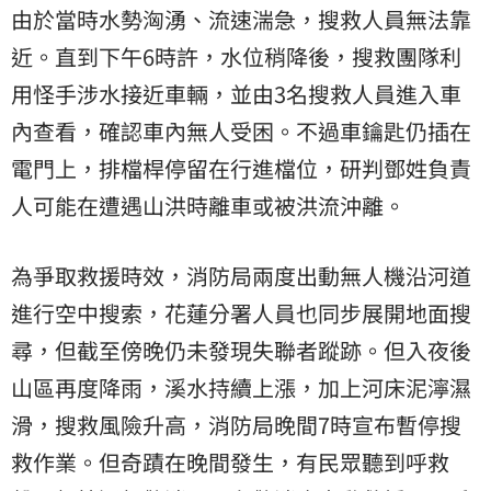
由於當時水勢洶湧、流速湍急，搜救人員無法靠
近。直到下午6時許，水位稍降後，搜救團隊利
用怪手涉水接近車輛，並由3名搜救人員進入車
內查看，確認車內無人受困。不過車鑰匙仍插在
電門上，排檔桿停留在行進檔位，研判鄧姓負責
人可能在遭遇山洪時離車或被洪流沖離。
為爭取救援時效，消防局兩度出動無人機沿河道
進行空中搜索，花蓮分署人員也同步展開地面搜
尋，但截至傍晚仍未發現失聯者蹤跡。但入夜後
山區再度降雨，溪水持續上漲，加上河床泥濘濕
滑，搜救風險升高，消防局晚間7時宣布暫停搜
救作業。但奇蹟在晚間發生，有民眾聽到呼救