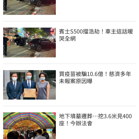
賓士S500擋浩劫！車主這話暖
哭全網
買疫苗被騙10.6億！慈濟多年
未報案原因曝
地下墳墓遷葬…挖3.6米見400
座！今辦法會