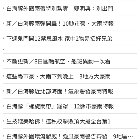
白海豚外圍雨帶特別紮實 鄭明典：別出門
新／白海豚雨彈開轟！10縣市豪、大雨特報
下週鬼門開12禁忌風水 家中2物易招好兄弟
不斷更新／8日國籍航空、船班異動一次看
這些縣市豪、大雨下到晚上 3地方大豪雨
新／白海豚近北部海面！氣象署發豪雨特報
白海豚「螺旋雨帶」籠罩 12縣市豪雨特報
生技媲美哈佛！這私校擊敗頂大搶全台第1
白海豚外圍環流發威！強風豪雨警告齊發 9地區風