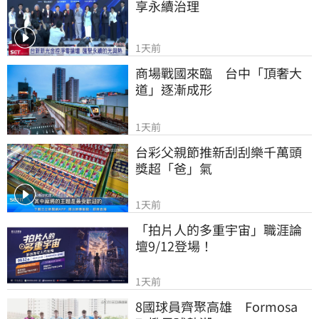
享永續治理
1天前
商場戰國來臨　台中「頂奢大
道」逐漸成形
1天前
台彩父親節推新刮刮樂千萬頭
獎超「爸」氣
1天前
「拍片人的多重宇宙」職涯論
壇9/12登場！
1天前
8國球員齊聚高雄　Formosa 