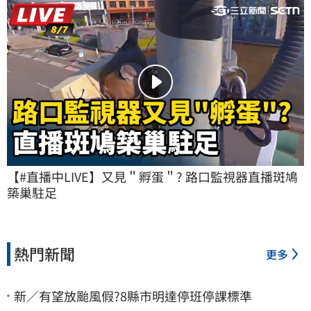
【#直播中LIVE】又見＂孵蛋＂? 路口監視器直播斑鳩
築巢駐足
熱門新聞
更多
新／有望放颱風假?8縣市明達停班停課標準