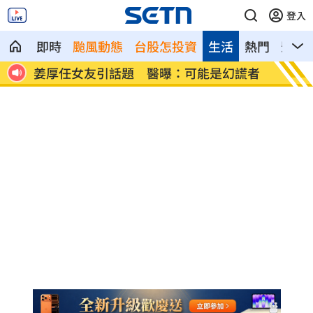
登入
即時
颱風動態
台股怎投資
生活
熱門
影音
已解除
姜厚任女友引話題 醫曝：可能是幻謊者
受惠A