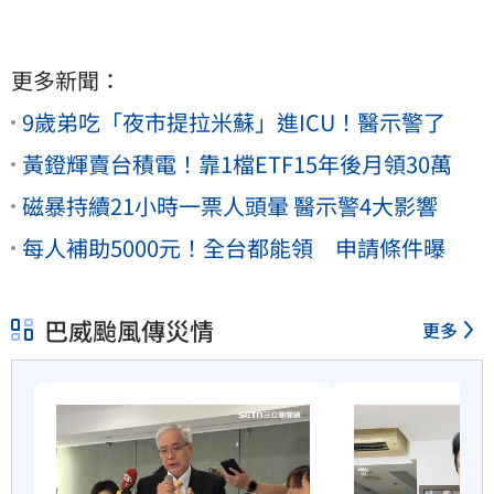
更多新聞：
9歲弟吃「夜市提拉米蘇」進ICU！醫示警了
黃鐙輝賣台積電！靠1檔ETF15年後月領30萬
磁暴持續21小時一票人頭暈 醫示警4大影響
每人補助5000元！全台都能領 申請條件曝
巴威颱風傳災情
更多