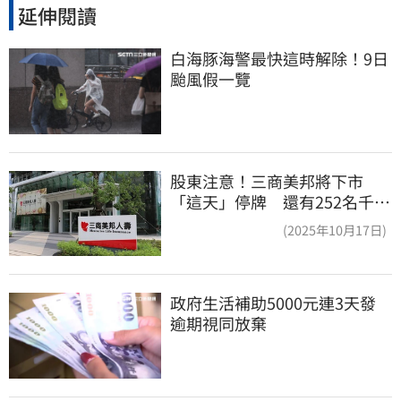
延伸閱讀
白海豚海警最快這時解除！9日
颱風假一覽
股東注意！三商美邦將下市
「這天」停牌 還有252名千張
大戶
(2025年10月17日)
政府生活補助5000元連3天發 
逾期視同放棄