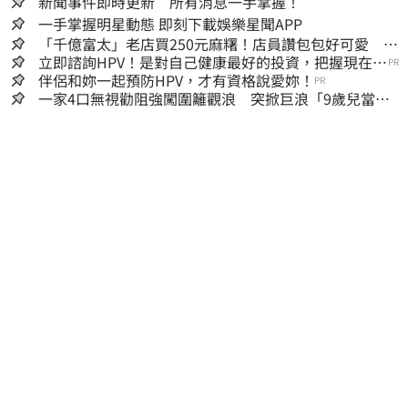
新聞事件即時更新 所有消息一手掌握！
一手掌握明星動態 即刻下載娛樂星聞APP
「千億富太」老店買250元麻糬！店員讚包包好可愛 笑
回：我自己做的
立即諮詢HPV！是對自己健康最好的投資，把握現在不
PR
嫌晚！
伴侶和妳一起預防HPV，才有資格說愛妳！
PR
一家4口無視勸阻強闖圍籬觀浪 突掀巨浪「9歲兒當場
遭捲入海」