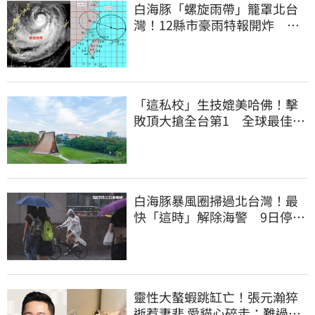
白海豚「螺旋雨帶」籠罩北台
灣！12縣市豪雨特報開炸 估
這時解除海警
「這私校」生技媲美哈佛！擊
敗頂大搶全台第1 全球最佳大
學學科榜出爐
白海豚暴風圈掃過北台灣！最
快「這時」解除海警 9日停班
停課一覽
靈性大螯蝦跳缸亡！張元瀚猝
逝惹妻悲 愛貓心碎走：難過不