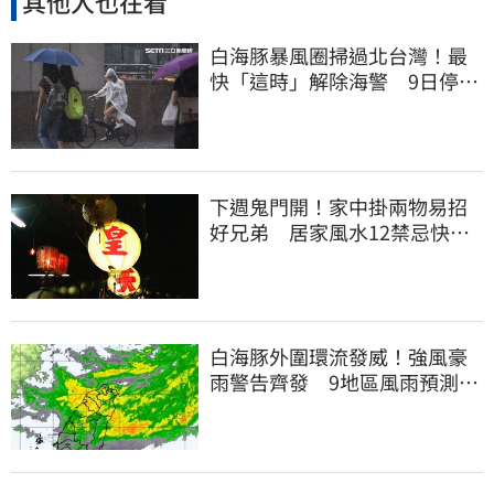
其他人也在看
白海豚暴風圈掃過北台灣！最
快「這時」解除海警 9日停班
停課一覽
下週鬼門開！家中掛兩物易招
好兄弟 居家風水12禁忌快檢
查
白海豚外圍環流發威！強風豪
雨警告齊發 9地區風雨預測達
停班課標準