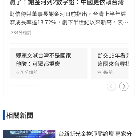
贏了！謝金河列2數字證：中國更依賴台灣
財信傳媒董事長謝金河日前指出，台灣上半年經
濟成長率達13.72%，創下半世紀以來新高，表現
遠優於中國與南韓。謝金河強調，數據顯示台灣
-384分鐘前
經濟體質強韌，尤其在半導體產業優勢下，中國
反而更依賴台灣。隨著出口結構轉變，台灣對美
出口占比已升至32%，對中港出口則大幅下降，
鄭麗文喊台灣不是國家　
斷交19年看見
顯示台灣產業積極佈局美國與新南向市場。面對
他酸：可遷都重慶
這國來台尋找商
南韓貿易逆差與地緣政治挑戰，謝金河認為政府
-270分鐘前
9小時前
應善用產業籌碼，持續優化出口佈局，並反駁長
期唱衰台灣經濟的言論，證實台灣在全球供應鏈
中仍佔據關鍵且不可替代的地位。
相關新聞
台新新光金控淨零論壇 專家分