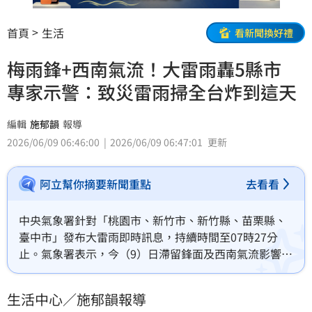
首頁
生活
看新聞換好禮
梅雨鋒+西南氣流！大雷雨轟5縣市
專家示警：致災雷雨掃全台炸到這天
編輯
施郁韻
報導
2026/06/09 06:46:00
2026/06/09 06:47:01
更新
阿立幫你摘要新聞重點
去看看
中央氣象署針對「桃園市、新竹市、新竹縣、苗栗縣、
臺中市」發布大雷雨即時訊息，持續時間至07時27分
止。氣象署表示，今（9）日滯留鋒面及西南氣流影響，
水氣充沛，各地降雨機率高，整個西半部、宜蘭地區及
花東山區有陣雨或雷雨，且有大雨或局部豪雨出現，尤
生活中心／施郁韻報導
其中南部山區有持續性的強降雨，累積雨量可能達到豪