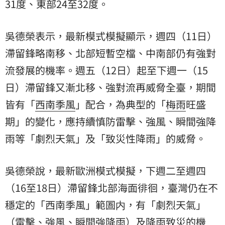
31度、東部24至32度。
吳德榮表示，最新模式模擬顯示，週四（11日）
滯留鋒略南移、北部短暫空檔、中南部仍有強對
流發展的機率。週五（12日）起至下週一（15
日）滯留鋒又漸北移、強對流再威脅全臺，期間
皆有「
西南季風
」配合，為典型的「
梅雨
旺盛
期」的變化，應持續慎防雷擊、強風、瞬間強降
雨等「劇烈天氣」及「致災性降雨」的威脅。
吳德榮說，最新歐洲模式模擬，下週二至週四
（16至18日）滯留鋒北部海面徘徊，臺灣仍在不
穩定的「西南季風」範圄内，有「劇烈天氣」
（雷擊、強風、瞬間強降雨）及降雨致災的機