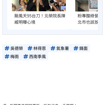
粉專酸綠營颱
颱風天95台刀！北榮院長陳
北市也該放4
威明曝心境
吳德榮
林得恩
氣象署
鋒面
梅雨
西南季風