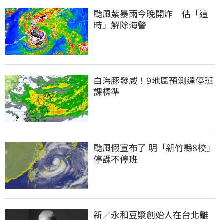
颱風紫暴雨今晚開炸　估「這
時」解除海警
白海豚發威！9地區預測達停班
課標準
颱風假宣布了 明「新竹縣8校」
停課不停班
新／永和豆漿創始人在台北離