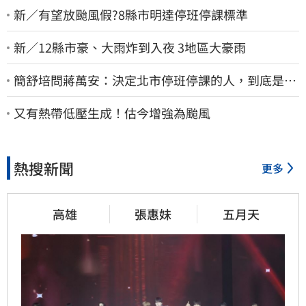
新／有望放颱風假?8縣市明達停班停課標準
新／12縣市豪、大雨炸到入夜 3地區大豪雨
簡舒培問蔣萬安：決定北市停班停課的人，到底是台
北市長，還是氣象署？
又有熱帶低壓生成！估今增強為颱風
熱搜新聞
更多
高雄
張惠妹
五月天