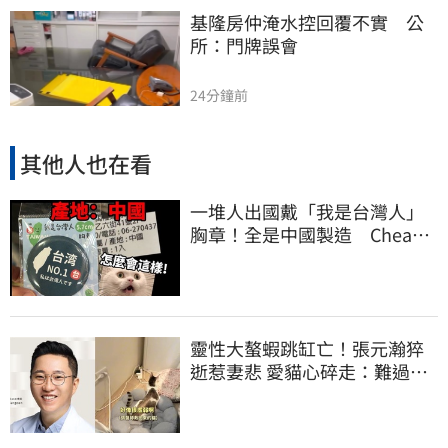
基隆房仲淹水控回覆不實　公
所：門牌誤會
24分鐘前
其他人也在看
一堆人出國戴「我是台灣人」
胸章！全是中國製造 Cheap
酸：精神分裂
靈性大螯蝦跳缸亡！張元瀚猝
逝惹妻悲 愛貓心碎走：難過不
比我們少