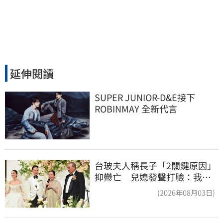
延伸閱讀
SUPER JUNIOR-D&E接下 
ROBINMAY 全新代言
台玻夫人稱長子「2關鍵原因」
抑鬱亡 兒媳發聲打臉：我從
來不信⋯
(2026年08月03日)