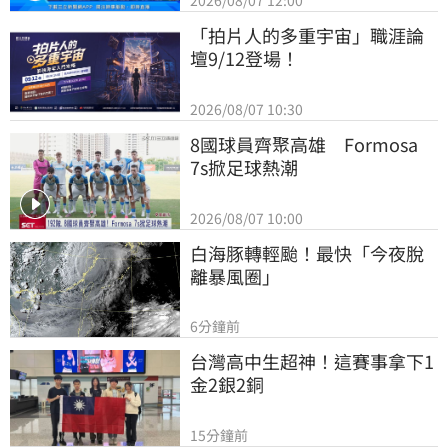
2026/08/07 12:00
「拍片人的多重宇宙」職涯論
壇9/12登場！
2026/08/07 10:30
8國球員齊聚高雄　Formosa 
7s掀足球熱潮
2026/08/07 10:00
白海豚轉輕颱！最快「今夜脫
離暴風圈」
6分鐘前
台灣高中生超神！這賽事拿下1
金2銀2銅
15分鐘前