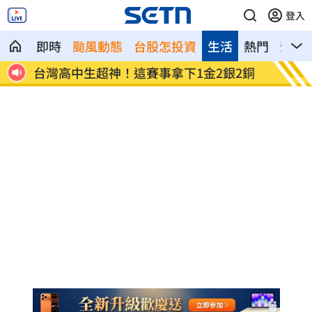
登入
即時
颱風動態
台股怎投資
生活
熱門
影音
回應
台灣高中生超神！這賽事拿下1金2銀2銅
二伯衣
笑