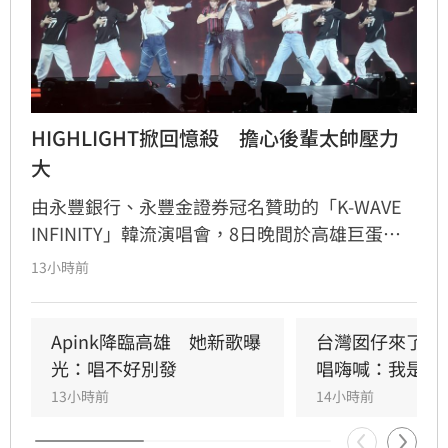
HIGHLIGHT掀回憶殺　擔心後輩太帥壓力
大
由永豐銀行、永豐金證券冠名贊助的「K-WAVE 
INFINITY」韓流演唱會，8日晚間於高雄巨蛋熱
力開唱，集結NEWBEAT、FLARE U、CRAVITY、
13小時前
Apink及HIGHLIGHT五組人氣韓星，從新生代團
體到韓流經典代表接力登台，滿場粉絲高舉手燈
熱情應援，尖叫與歡呼聲一路未停，最後由
Apink降臨高雄　她新歌曝
台灣囡仔來了　
HIGHLIGHT壓軸接管舞台，將現場氣氛推向最高
光：唱不好別發
唱嗨喊：我是誰
潮。
13小時前
14小時前