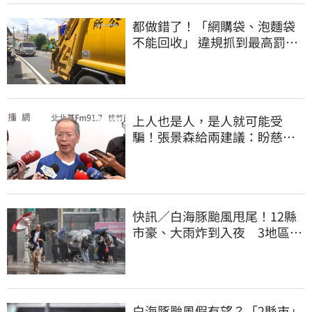
都做錯了！「網購袋、泡麵袋
不能回收」 違規抓到最高罰
6000元
上人也是人，是人就可能受
騙！張景森給兩建議：盼慈濟
展開「自淨」
快訊／白海豚颱風甩尾！12縣
市豪、大雨炸到入夜 3地區有
大豪雨
白海豚颱風假有望？「2縣市」