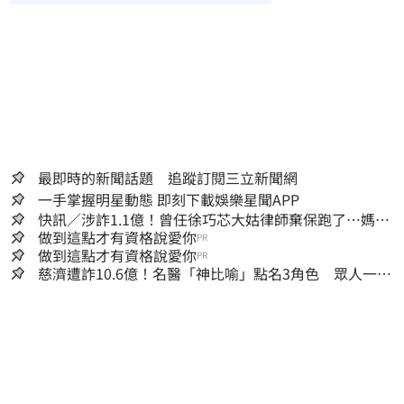
最即時的新聞話題 追蹤訂閱三立新聞網
一手掌握明星動態 即刻下載娛樂星聞APP
快訊／涉詐1.1億！曾任徐巧芯大姑律師棄保跑了…媽也
離境 桃檢發通緝
做到這點才有資格說愛你
PR
做到這點才有資格說愛你
PR
慈濟遭詐10.6億！名醫「神比喻」點名3角色 眾人一看
秒懂讚：好傳神