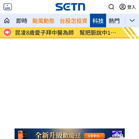
登入
即時
颱風動態
台股怎投資
科技
熱門
影音
1狀
父親節最雷禮物 「茶具、領帶」榜上有
魏平政
名
委