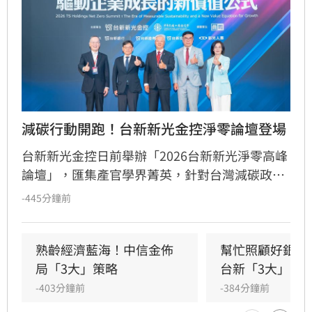
減碳行動開跑！台新新光金控淨零論壇登場
台新新光金控日前舉辦「2026台新新光淨零高峰
論壇」，匯集產官學界菁英，針對台灣減碳政
策、碳定價制度及企業轉型策略進行深度對話。
-445分鐘前
國發會主委葉俊顯與環境部部長彭啟明出席，強
調台灣正邁向碳定價市場機制時代。台新新光金
控總經理林維俊指出，論壇邁入第五年，致力協
熟齡經濟藍海！中信金佈
幫忙照顧好銀髮
助企業將永續轉化為國際競爭力。會中上銀、強
局「3大」策略
台新「3大」防
茂、宏碁及金寶等指標企業分享低碳實踐經驗。
-403分鐘前
-384分鐘前
台新新光金控憑藉優異的永續績效，不僅連續三