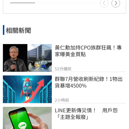
年獲標普全球永續年鑑銀行業全球前1%，更獲
MSCI ESG AAA最高評級，展現其帶領產業接軌
國際、推進淨零韌性家園的決心，持續成為企業
邁向永續發展的強力後盾。
相關新聞
黃仁勳加持CPO族群狂飆！專
家曝黃金買點
52分鐘前
群聯7月營收刷新紀錄！1物出
貨暴增4500%
2小時前
LINE更新傳災情！　用戶怨
「主題全報廢」