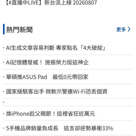
【#直播中LIVE】新台派上線 20260807
熱門新聞
更多
AI生成文章容易判斷 專家點名「4大破綻」
AI記憶體發威！ 施振榮力挺這神企
華碩推ASUS Pad 最低0元帶回家
國家級駭客出手 微軟示警連Wi-Fi恐丟個資
換iPhone趁父親節！這裡省狂近萬元
5手機品牌銷量負成長 這支卻逆勢暴衝33%