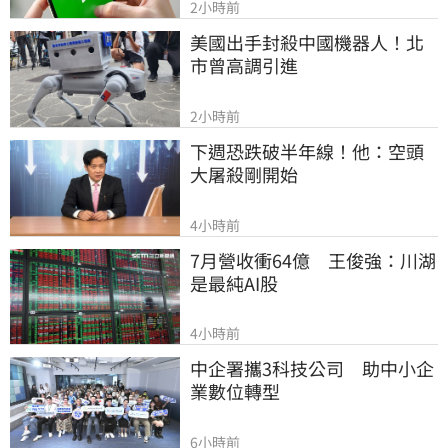
2小時前
美國出手封殺中國機器人！北
市曾高調引進
2小時前
下週恐跌破半年線！他：空頭
大屠殺剛開始
4小時前
7月營收衝64億　王俊強：川湖
是最純AI股
4小時前
中企署攜3科技公司　助中小企
業數位轉型
6小時前