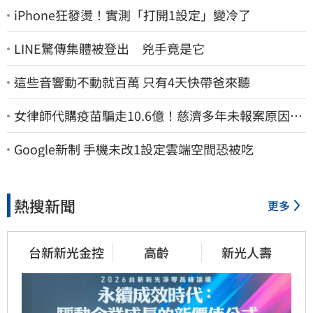
iPhone狂發燙！實測「打開1設定」變冷了
LINE驚傳集體被登出 兇手竟是它
這些音響動不動就百萬 只有4天快帶爸來聽
女律師代購疫苗騙走10.6億！慈濟多年未報案原因
曝：檢警上門才知被騙
Google新制 手機未改1設定雲端空間恐被吃
熱搜新聞
更多
台新新光金控
高齡
新光人壽