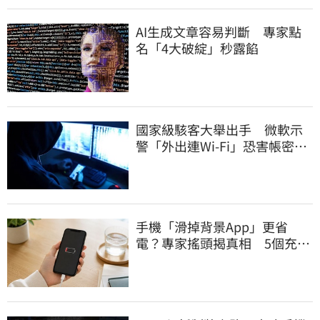
AI生成文章容易判斷 專家點
名「4大破綻」秒露餡
國家級駭客大舉出手 微軟示
警「外出連Wi-Fi」恐害帳密被
盜
手機「滑掉背景App」更省
電？專家搖頭揭真相 5個充電
習慣快改掉