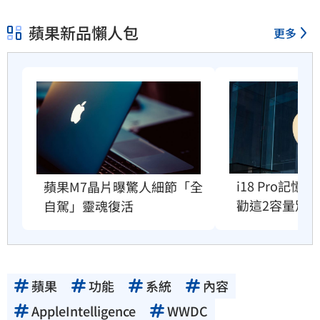
蘋果新品懶人包
更多
i18 Pro記
蘋果M7晶片曝驚人細節「全
勸這2容量別
自駕」靈魂復活
蘋果
功能
系統
內容
AppleIntelligence
WWDC