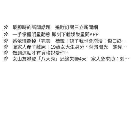
最即時的新聞話題 追蹤訂閱三立新聞網
一手掌握明星動態 即刻下載娛樂星聞APP
蔡依珊撕掉「完美」標籤！認了我也會崩潰：傷口終究
會癒合
瞞家人產子藏屍！19歲女大生身分、背景曝光 驚見
「產檢紀錄全空白」
做到這點才有資格說愛你
PR
女山友攀登「八大秀」迷途失聯4天 家人急求助：剩我
媽還沒找到