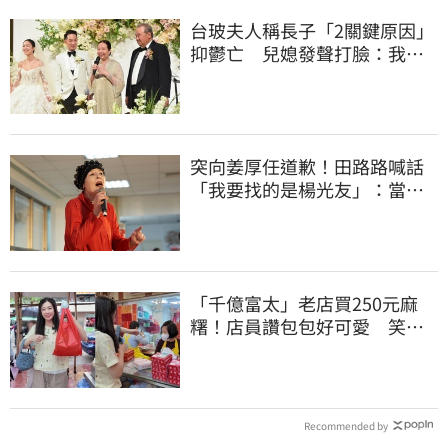
台玻夫人稱長子「2關鍵原因」
抑鬱亡 兒媳發聲打臉：我從
來不信⋯
突向姜厚任道歉！田路路喊話
「我要找的是楊光友」：當時
太衝動
「千億富太」老店買250元麻
糬！店員讚包包好可愛 笑
回：我自己做的
Recommended by