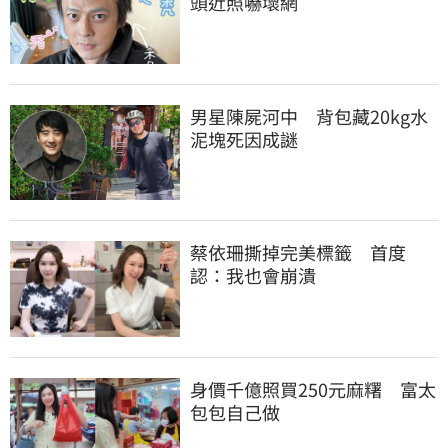
頭近照嚇壞網
男星陳屍河中　背包藏20kg水
泥塊死因成謎
蔡依珊撕掉完美標籤　首度
認：我也會崩潰
身價千億照買250元麻糬　富太
包包自己做