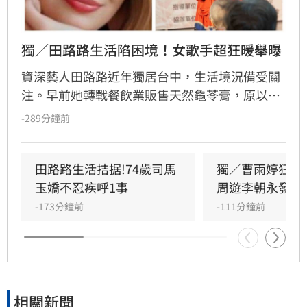
獨／田路路生活陷困境！女歌手超狂暖舉曝
資深藝人田路路近年獨居台中，生活境況備受關
注。早前她轉戰餐飲業販售天然龜苓膏，原以為
事業漸入佳境，卻因身體狀況欠佳及腳傷復發，
-289分鐘前
緊急宣布龜苓膏業務暫時停擺。田路路透過社群
發文向客戶致歉，懇請外界體諒其年事已高，需
優先處理私人事務並調養身體。長期相挺的歌手
田路路生活拮据!74歲司馬
獨／曹雨婷狂遭
乾妹奕君也證實此消息。
玉嬌不忍疾呼1事
周遊李朝永發聲
-173分鐘前
-111分鐘前
相關新聞