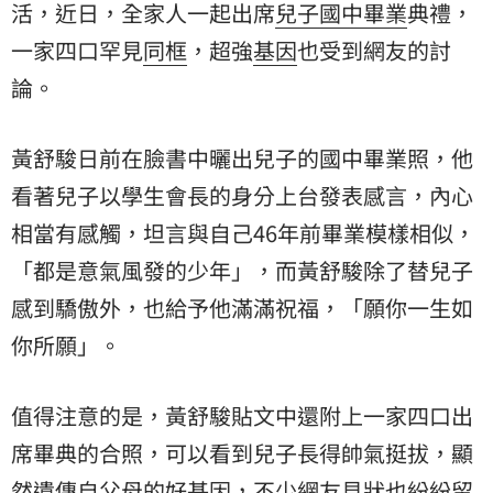
活，近日，全家人一起出席
兒子
國中畢業
典禮，
一家四口罕見
同框
，超強
基因
也受到網友的討
論。
黃舒駿日前在臉書中曬出兒子的國中畢業照，他
看著兒子以學生會長的身分上台發表感言，內心
相當有感觸，坦言與自己46年前畢業模樣相似，
「都是意氣風發的少年」，而黃舒駿除了替兒子
感到驕傲外，也給予他滿滿祝福，「願你一生如
你所願」。
值得注意的是，黃舒駿貼文中還附上一家四口出
席畢典的合照，可以看到兒子長得帥氣挺拔，顯
然遺傳自父母的好基因，不少網友見狀也紛紛留