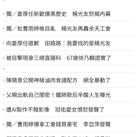
獨／姜厚任新歡爆黑歷史 楊光友怒揭內幕
獨／批曹雨婷帳目亂 楊光友再轟余天工會
向姜厚任道歉 田路路：我要找的是楊光友
被目擊現身三總直腸科 67歲徐乃麟證實了
陳隨意公開神級滷肉食譜配方 網全暴動了
父親出軌自己閨密！鐵肺歌后辛酸人生曝光
遭AI製作不雅影像 冠佑愛女憤怒發聲了
獨／曹雨婷爆拿工會錢買豪宅 李亞萍發聲