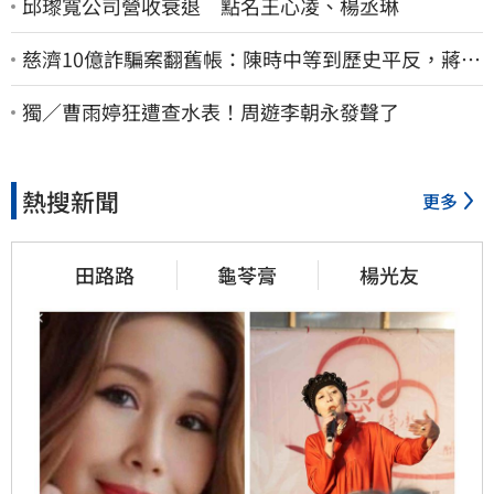
邱瓈寬公司營收衰退 點名王心凌、楊丞琳
慈濟10億詐騙案翻舊帳：陳時中等到歷史平反，蔣萬
安償還2022政治利息
獨／曹雨婷狂遭查水表！周遊李朝永發聲了
熱搜新聞
更多
田路路
龜苓膏
楊光友