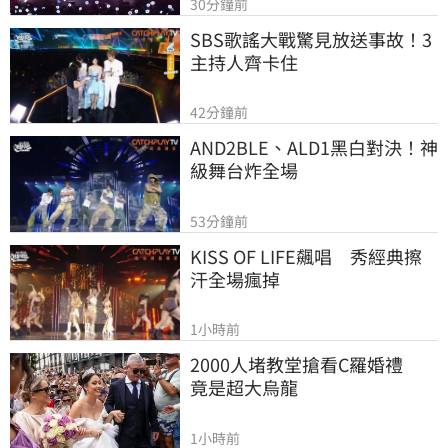
30分鐘前
SBS歌謠大戰驚見放送事故！3
主持人齊卡住
42分鐘前
AND2BLE、ALD1黑白對決！神
級舞台炸全場
53分鐘前
KISS OF LIFE飆唱　秀經典擦
汗全場瘋掉
1小時前
2000人堵教堂搶看C羅婚禮　
竟是超大烏龍
1小時前