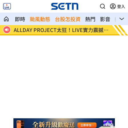
登入
即時
颱風動態
台股怎投資
熱門
影音
熱搜
荷莫
ALLDAY PROJECT太狂！LIVE實力震撼全
顧立雄
場
勞