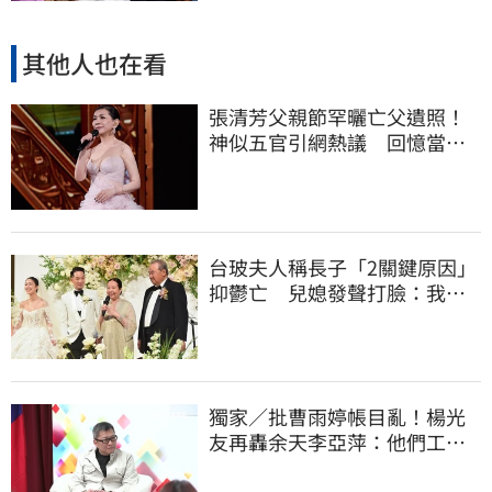
其他人也在看
張清芳父親節罕曬亡父遺照！
神似五官引網熱議 回憶當年
演出哭到不行
台玻夫人稱長子「2關鍵原因」
抑鬱亡 兒媳發聲打臉：我從
來不信⋯
獨家／批曹雨婷帳目亂！楊光
友再轟余天李亞萍：他們工會
跟演藝圈沒關