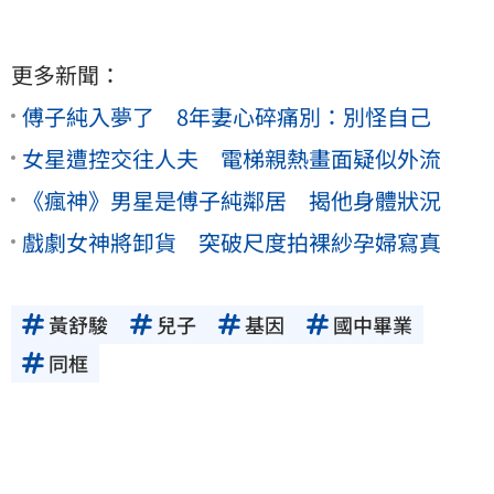
更多新聞：
傅子純入夢了 8年妻心碎痛別：別怪自己
女星遭控交往人夫 電梯親熱畫面疑似外流
《瘋神》男星是傅子純鄰居 揭他身體狀況
戲劇女神將卸貨 突破尺度拍裸紗孕婦寫真
黃舒駿
兒子
基因
國中畢業
同框