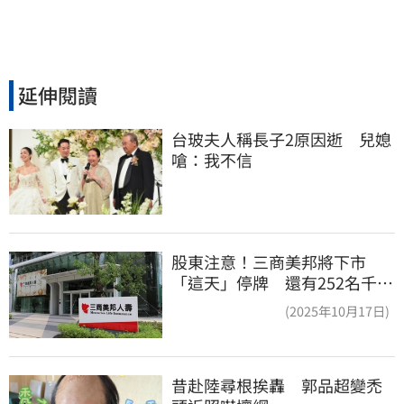
延伸閱讀
台玻夫人稱長子2原因逝　兒媳
嗆：我不信
股東注意！三商美邦將下市
「這天」停牌 還有252名千張
大戶
(2025年10月17日)
昔赴陸尋根挨轟　郭品超變禿