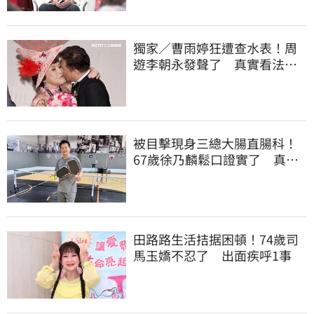
獨家／曹雨婷狂遭查水表！周
遊李朝永發聲了 真實看法曝
光
被目擊現身三總大腸直腸科！
67歲徐乃麟鬆口證實了 真實
體況曝光
田路路生活拮据困頓！74歲司
馬玉嬌不忍了 出面疾呼1事