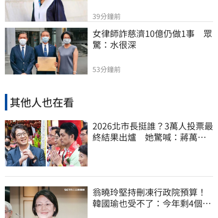
39分鐘前
女律師詐慈濟10億仍做1事　眾
驚：水很深
53分鐘前
其他人也在看
2026北市長挺誰？3萬人投票最
終結果出爐 她驚喊：蔣萬安
真該緊張了
翁曉玲堅持刪凍行政院預算！
韓國瑜也受不了：今年剩4個月
你思考一下