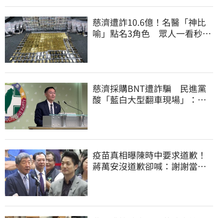
慈濟遭詐10.6億！名醫「神比
喻」點名3角色 眾人一看秒懂
讚：好傳神
慈濟採購BNT遭詐騙 民進黨
酸「藍白大型翻車現場」：應
為無端抹黑道歉
疫苗真相曝陳時中要求道歉！
蔣萬安沒道歉卻喊：謝謝當時
的「他們」