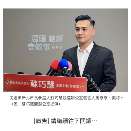
質疑是圖利。對此，蘇巧慧陣營回應，這是烏龍指控。
民進黨新北市長參選人蘇巧慧競選辦公室發言人馬亨亨．夷將。
（圖／蘇巧慧競選公室提供）
[廣告] 請繼續往下閱讀…