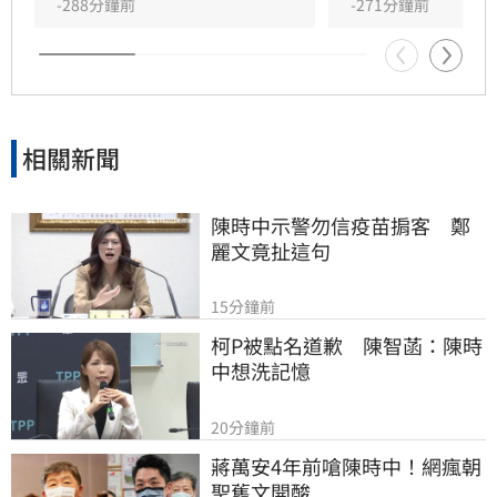
回應已卸任逾二十年，認為田路路弄錯對象。此
-288分鐘前
-271分鐘前
次事件不僅揭開演藝工會內部長期累積的恩怨，
也再度引發大眾對於資深藝人權益與工會運作透
明度的廣泛討論與高度關注。
相關新聞
陳時中示警勿信疫苗掮客　鄭
麗文竟扯這句
15分鐘前
柯P被點名道歉　陳智菡：陳時
中想洗記憶
20分鐘前
蔣萬安4年前嗆陳時中！網瘋朝
聖舊文開酸