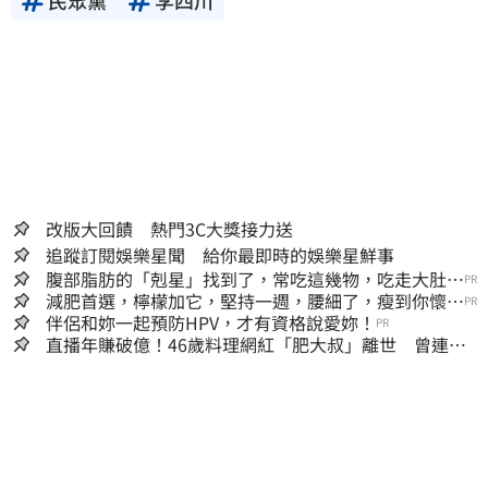
民眾黨
李四川
改版大回饋 熱門3C大獎接力送
追蹤訂閱娛樂星聞 給你最即時的娛樂星鮮事
腹部脂肪的「剋星」找到了，常吃這幾物，吃走大肚
PR
囊，瘦出小蠻腰
減肥首選，檸檬加它，堅持一週，腰細了，瘦到你懷疑
PR
人生
伴侶和妳一起預防HPV，才有資格說愛妳！
PR
直播年賺破億！46歲料理網紅「肥大叔」離世 曾連播
17小時辛酸面曝