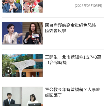
真該緊張了
(2026年05月05日)
國台辦護航高金批綠色恐怖　
陸委會反擊
王閔生：北市遮陽傘1支740萬
=1台保時捷
軍公教今年有望調薪？人事總
處回應了