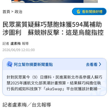
首頁
政治
看新聞換好禮
民眾黨質疑蘇巧慧胞妹獲594萬補助
涉圖利 蘇競辦反擊：這是烏龍指控
記者
盧素梅
報導
2026/06/09 12:01:00
阿立幫你摘要新聞重點
去看看
針對民眾黨今（9）日爆料，民進黨新北市長參選人蘇巧
慧2025年護航文化部黑潮計畫預算，結果蘇巧純擔任執
行長的威如科技旗下「akaSwap」平台就獲該計劃補
助，且自蘇巧純入主akaSwap後，威如科技取得經濟部
344 萬 6000元、文化部250萬元，一共594萬6000元補
記者盧素梅／台北報導
助，卻違反《公職人員利益衝突迴避法》無主動揭露，