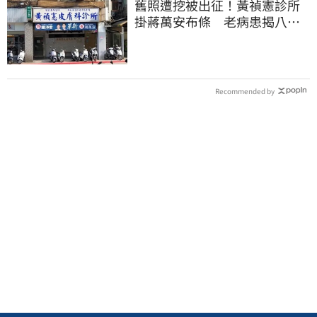
舊照遭挖被出征！黃禎憲診所
掛蔣萬安布條 老病患揭八仙
塵爆暖舉聲援
Recommended by