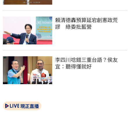
賴清德轟預算延宕創憲政荒
謬　綠委批藍營
李四川唸錯三重台語？侯友
宜：聽得懂就好
現正直播