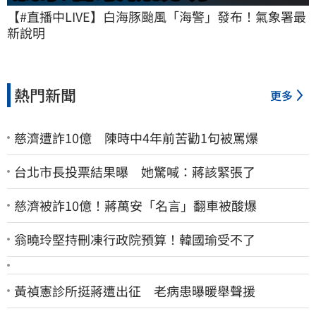
【#直播中LIVE】白海豚颱風「海警」發布！氣象署最
新說明
熱門新聞
更多
慈濟遭詐10億 陳時中4年前苦勸1句被罵爆
台北市長投票結果曝 她驚喊：蔣該緊張了
慈濟被詐10億！蔣萬安「名言」翻車被酸爆
翁曉玲堅持刪凍行政院預算！韓國瑜受不了
黃禎憲診所挺蔣遭出征 老病患曝暖舉聲援