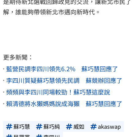
是期待新北選戰回歸政見的交流，讓新北市民了
解，誰能夠帶領新北市邁向新時代。
更多新聞：
藍營民調李四川領先6.2% 蘇巧慧回應了
李四川質疑蘇巧慧領先民調 蘇競辦回應了
頻頻與李四川同場較勁！蘇巧慧這麼說
賴清德將水獺媽媽說成海獺 蘇巧慧回應了
蘇巧慧
蘇巧純
威如
akaswap