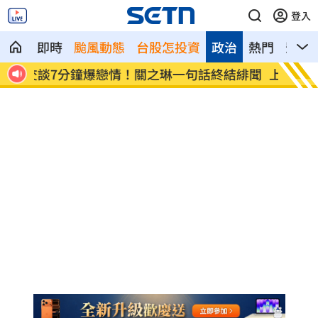
登入
即時
颱風動態
台股怎投資
政治
熱門
影音
結緋聞
上兵怒揪長官衣領遭判刑！慘哭：求職碰
新／遭
壁