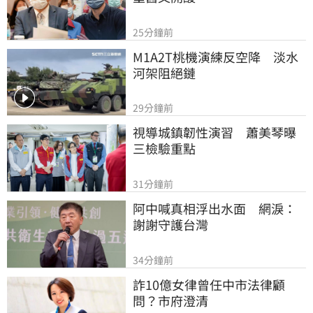
25分鐘前
M1A2T桃機演練反空降　淡水
河架阻絕鏈
29分鐘前
視導城鎮韌性演習　蕭美琴曝
三檢驗重點
31分鐘前
阿中喊真相浮出水面　網淚：
謝謝守護台灣
34分鐘前
詐10億女律曾任中市法律顧
問？市府澄清