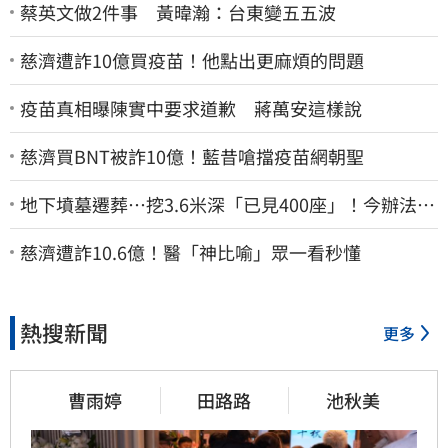
蔡英文做2件事 黃暐瀚：台東變五五波
慈濟遭詐10億買疫苗！他點出更麻煩的問題
疫苗真相曝陳實中要求道歉 蔣萬安這樣說
慈濟買BNT被詐10億！藍昔嗆擋疫苗網朝聖
地下墳墓遷葬…挖3.6米深「已見400座」！今辦法會
安撫祖先
慈濟遭詐10.6億！醫「神比喻」眾一看秒懂
熱搜新聞
更多
曹雨婷
田路路
池秋美