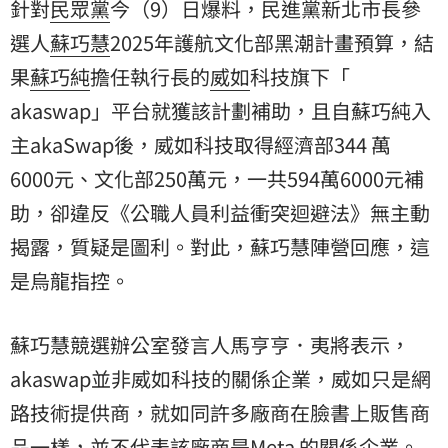
針對
民眾黨
今（9）日爆料，民進黨新北市長參
選人
蘇巧慧
2025年護航文化部黑潮計畫預算，結
果
蘇巧純
擔任執行長的
威如
科技旗下「
akaswap
」平台就獲該計劃補助，且自蘇巧純入
主akaSwap後，威如科技取得經濟部344 萬
6000元、文化部250萬元，一共594萬6000元補
助，卻違反《公職人員利益衝突迴避法》無主動
揭露，質疑是圖利。對此，蘇巧慧陣營回應，這
是烏龍指控。
蘇巧慧競選辦公室發言人馬亨亨．夷將表示，
akaswap並非威如科技的關係企業，威如只是網
路技術提供商，就如同許多廠商在臉書上販售商
品一樣，並不代表該廠商是Meta 的關係企業。