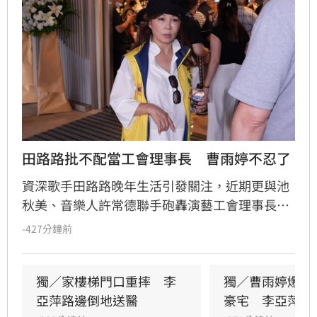
田路路批不配當工會理事長　曹雨婷不忍了
資深歌手田路路晚年生活引發關注，近期更與池
秋美、音樂人許常德聯手砲轟演藝工會理事長曹
雨婷，質疑其未善盡照顧資深藝人之責，且工會
-427分鐘前
財務與會費流向不明。田路路今早更透過直播公
開點名曹雨婷，並呼籲前工會理事長姜厚任出面
說明，演藝圈內部矛盾隨之引爆。針對連日指
獨／家樓梯門口重摔　李
獨／曹雨婷爆拿
控，曹雨婷態度低調表示無需回應；而姜厚任則
亞萍路邊倒地送醫
豪宅　李亞萍發