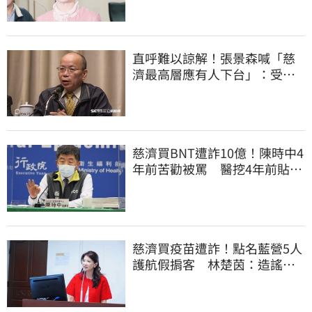
直呼難以諒解！張景森喊「慈
濟最高層應有人下台」：受害
者是捐款的大眾
慈濟買BNT遭詐10億！陳時中4
年前苦勸被罵 醫挖4年前貼
文：藍白全翻車
慈濟買疫苗遭詐！點名藍營5人
護航假掮客 林楚茵：造謠政
客出來道歉