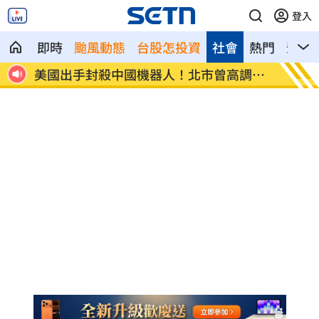
登入
即時
颱風動態
台股怎投資
社會
熱門
影音
報
美國出手封殺中國機器人！北市曾高調引
初來富
進
過