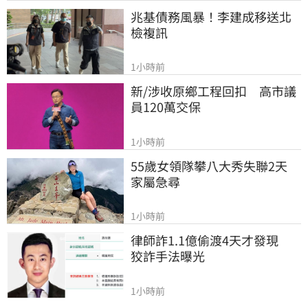
兆基債務風暴！李建成移送北
檢複訊
1小時前
新/涉收原鄉工程回扣　高市議
員120萬交保
1小時前
55歲女領隊攀八大秀失聯2天　
家屬急尋
1小時前
律師詐1.1億偷渡4天才發現　
狡詐手法曝光
1小時前