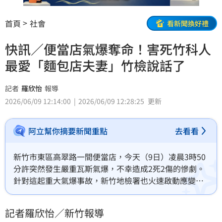
首頁
社會
看新聞換好禮
快訊／便當店氣爆奪命！害死竹科人
最愛「麵包店夫妻」竹檢說話了
記者
羅欣怡
報導
2026/06/09 12:14:00
2026/06/09 12:28:25
更新
阿立幫你摘要新聞重點
去看看
新竹市東區高翠路一間便當店，今天（9日）凌晨3時50
分許突然發生嚴重瓦斯氣爆，不幸造成2死2傷的慘劇。
針對這起重大氣爆事故，新竹地檢署也火速啟動應變機
制，待現場救災工作告一段落並確保安全無虞後，將會
同消防及刑事專業鑑識人員進入事故現場進行勘察與蒐
記者羅欣怡／新竹報導
證，全面調查事故發生經過與可能原因，釐清相關責