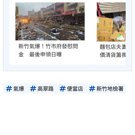
新竹氣爆！竹市府發慰問
麵包店夫妻氣
金　最後申領日曝
價清貨籌喪葬
氣爆
高翠路
便當店
新竹地檢署