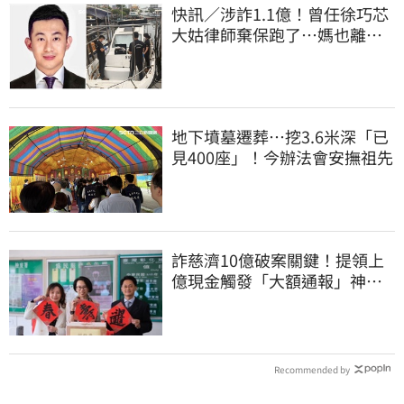
快訊／涉詐1.1億！曾任徐巧芯
大姑律師棄保跑了…媽也離
境 桃檢發通緝
地下墳墓遷葬…挖3.6米深「已
見400座」！今辦法會安撫祖先
詐慈濟10億破案關鍵！提領上
億現金觸發「大額通報」神鬼
律師遭擊落內幕
Recommended by