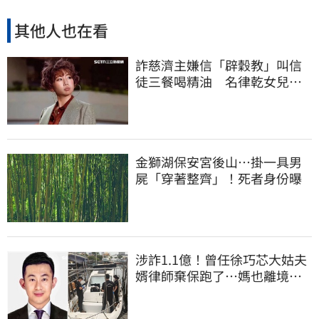
其他人也在看
詐慈濟主嫌信「辟穀教」叫信
徒三餐喝精油 名律乾女兒卻
吃鮑魚喝紅酒
金獅湖保安宮後山…掛一具男
屍「穿著整齊」！死者身份曝
涉詐1.1億！曾任徐巧芯大姑夫
婿律師棄保跑了…媽也離境
桃檢發通緝