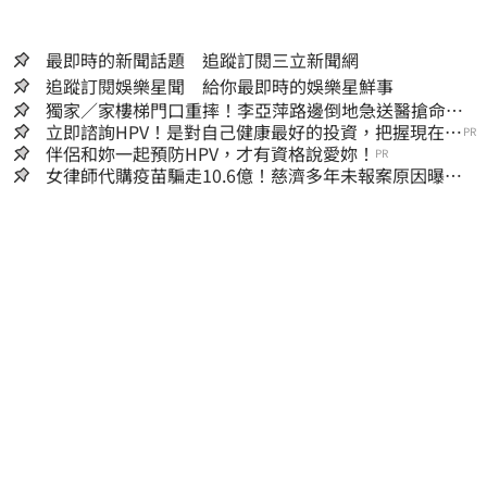
最即時的新聞話題 追蹤訂閱三立新聞網
追蹤訂閱娛樂星聞 給你最即時的娛樂星鮮事
獨家／家樓梯門口重摔！李亞萍路邊倒地急送醫搶命
「最新傷況」曝
立即諮詢HPV！是對自己健康最好的投資，把握現在不
PR
嫌晚！
伴侶和妳一起預防HPV，才有資格說愛妳！
PR
女律師代購疫苗騙走10.6億！慈濟多年未報案原因曝：
檢警上門才知被騙