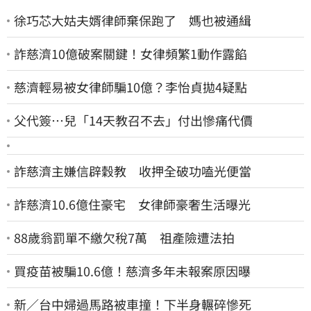
徐巧芯大姑夫婿律師棄保跑了 媽也被通緝
詐慈濟10億破案關鍵！女律頻繁1動作露餡
慈濟輕易被女律師騙10億？李怡貞拋4疑點
父代簽…兒「14天教召不去」付出慘痛代價
詐慈濟主嫌信辟穀教 收押全破功嗑光便當
詐慈濟10.6億住豪宅 女律師豪奢生活曝光
88歲翁罰單不繳欠稅7萬 祖產險遭法拍
買疫苗被騙10.6億！慈濟多年未報案原因曝
新／台中婦過馬路被車撞！下半身輾碎慘死