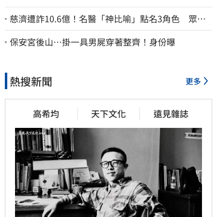
慈濟遭詐10.6億！名醫「神比喻」點名3角色 眾人
一看秒懂讚：好傳神
保安宮後山…掛一具男屍穿著整齊！身份曝
熱搜新聞
更多
高希均
天下文化
遠見雜誌