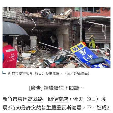
任。
新竹市便當店今（9日）發生氣爆。（圖／翻攝畫面）
[廣告] 請繼續往下閱讀…
新竹市東區
高翠路
一間
便當店
，今天（9日）凌
晨3時50分許突然發生嚴重瓦斯
氣爆
，不幸造成2