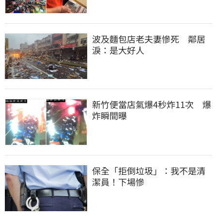
波及麵包店老夫妻慘死　鄰居
淚：是大好人
新竹便當店氣爆4秒炸11次　爆
炸瞬間曝
保全「拒倒垃圾」：我不是清
潔員！下場慘