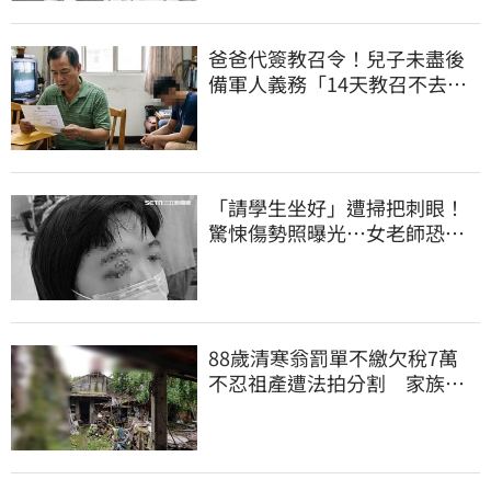
爸爸代簽教召令！兒子未盡後
備軍人義務「14天教召不去」
換3個月刑期
「請學生坐好」遭掃把刺眼！
驚悚傷勢照曝光…女老師恐失
明堅持會提告
88歲清寒翁罰單不繳欠稅7萬
不忍祖產遭法拍分割 家族按
月代繳償債