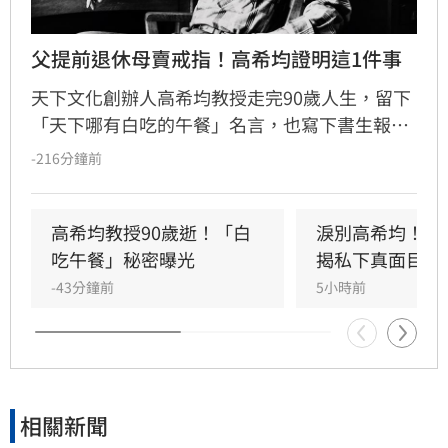
父提前退休母賣戒指！高希均證明這1件事
天下文化創辦人高希均教授走完90歲人生，留下
「天下哪有白吃的午餐」名言，也寫下書生報國
傳奇。13歲躲戰亂來台，一家七口擠在南港三坪
-216分鐘前
眷村；母親賣掉最後一枚戒指買收音機讓他學英
文，父親更提前退休，替他買下赴美「單程機
票」留學，改變一生。
高希均教授90歲逝！「白
淚別高希均！沈
吃午餐」秘密曝光
揭私下真面目
-43分鐘前
5小時前
相關新聞