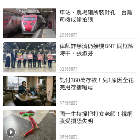
車站、農場廁所裝針孔　台鐵
司機成偷拍狼
29分鐘前
律師詐慈濟仍接機BNT 同框陳
時中、張淑芬
33分鐘前
託付360萬存款！兒1原因全花
完甩存摺嗆母
37分鐘前
國一生持掃把打女老師！視網
膜受損恐失明
38分鐘前