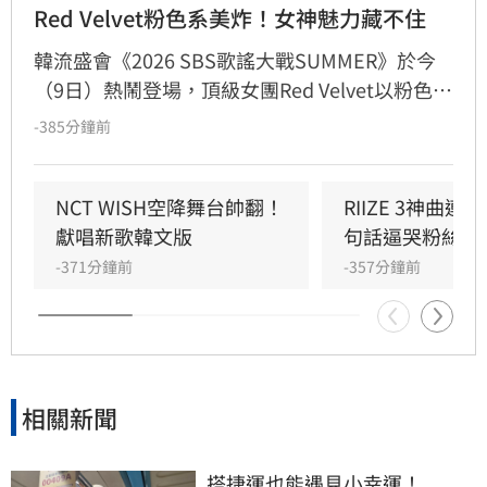
Red Velvet粉色系美炸！女神魅力藏不住
韓流盛會《2026 SBS歌謠大戰SUMMER》於今
（9日）熱鬧登場，頂級女團Red Velvet以粉色系
精緻造型驚艷亮相，展現夏日女王強大氣場。此
-385分鐘前
次她們帶來由成員Joy參與製作的人氣歌曲
〈Surfin' Boy〉，將Bossa Nova、雷鬼節奏與
House Groove巧妙融合，曲風清爽且具質感。
NCT WISH空降舞台帥翻！
RIIZE 3神曲
成員們以優雅且帶有度假感的舞蹈動作，完美詮
獻唱新歌韓文版
句話逼哭粉絲
釋歌曲的波浪律動，將夏日氛圍推向最高點。儘
-371分鐘前
-357分鐘前
管僅演出單曲，Red Velvet仍憑藉成熟且活潑的
舞台魅力，成功吸引全場目光，為粉絲帶來一場
視覺與聽覺的夏日饗宴。
相關新聞
搭捷運也能遇見小幸運！