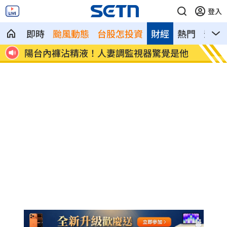
登入
即時
颱風動態
台股怎投資
財經
熱門
影音
是他
陪伴8年竟非親孫？生母1反應陷僵局
第一桶
訣