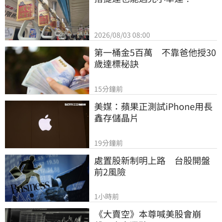
2026/08/03 08:00
第一桶金5百萬　不靠爸他授30
歲達標秘訣
15分鐘前
美媒：蘋果正測試iPhone用長
鑫存儲晶片
19分鐘前
處置股新制明上路　台股開盤
前2風險
1小時前
《大賣空》本尊喊美股會崩