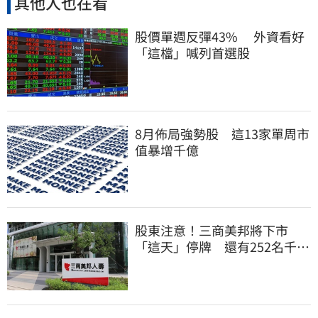
其他人也在看
股價單週反彈43% 外資看好
「這檔」喊列首選股
8月佈局強勢股 這13家單周市
值暴增千億
股東注意！三商美邦將下市
「這天」停牌 還有252名千張
大戶