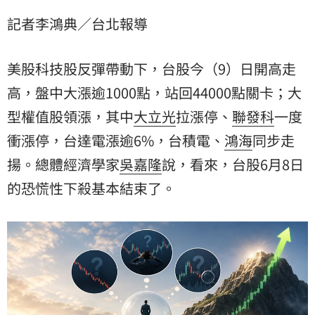
看來，台股6月8日號的恐慌性下殺基本結束了。
記者李鴻典／台北報導
美股科技股反彈帶動下，台股今（9）日開高走
高，盤中大漲逾1000點，站回44000點關卡；大
型權值股領漲，其中
大立光
拉漲停、
聯發科
一度
衝漲停，台達電漲逾6%，台積電、
鴻海
同步走
揚。總體經濟學家
吳嘉隆
說，看來，台股6月8日
的恐慌性下殺基本結束了。