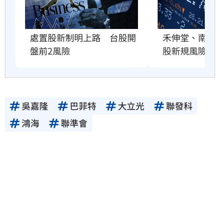
禾伸堂、南電
處置股新制明上路　台股開
股新規風險曝
盤前2風險
吳嘉隆
巴菲特
大立光
聯發科
鴻海
聯準會