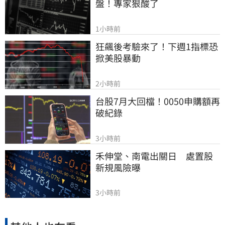
盤！專家狠酸了
1小時前
狂飆後考驗來了！下週1指標恐
掀美股暴動
2小時前
台股7月大回檔！0050申購額再
破紀錄
3小時前
禾伸堂、南電出關日　處置股
新規風險曝
3小時前