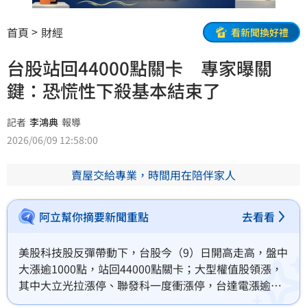
首頁
財經
看新聞換好禮
台股站回44000點關卡 專家曝關
鍵：恐慌性下殺基本結束了
記者
李鴻典
報導
2026/06/09 12:58:00
賣屋交給專業，時間用在陪伴家人
阿立幫你摘要新聞重點
去看看
美股科技股反彈帶動下，台股今（9）日開高走高，盤中
大漲逾1000點，站回44000點關卡；大型權值股領漲，
其中大立光拉漲停、聯發科一度衝漲停，台達電漲逾
6%，台積電、鴻海同步走揚。總體經濟學家吳嘉隆說，