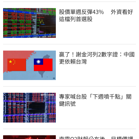
股價單週反彈43%　 外資看好
這檔列首選股
贏了！謝金河列2數字證：中國
更依賴台灣
專家喊台股「下週噴千點」關
鍵訊號
南電Q2財報公布後　目標價調