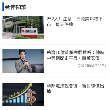
延伸閱讀
252大戶注意！三商美邦將下
市　這天停牌
慈濟10億詐騙案翻舊帳：陳時
中等到歷史平反，蔣萬安償還
2022政治利息
(2026年08月09日)
華邦電法說會後　新目標價出
爐