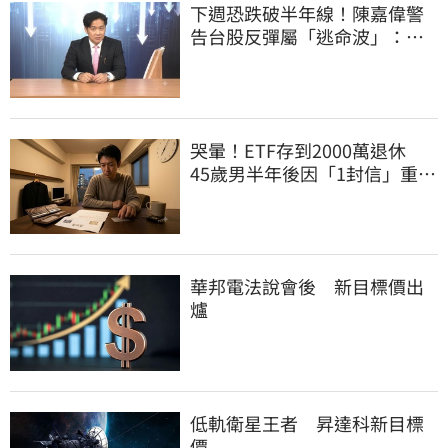
下週恐跌破半年線！陳嘉偉警
告台股反彈屬「逃命波」：空
頭大屠殺剛開始
哭暈！ETF存到2000萬退休
45歲男半年後因「1封信」重回
職場
華邦電法說會後 新目標價出
爐
低軌衛星王者 昇達科新目標
價