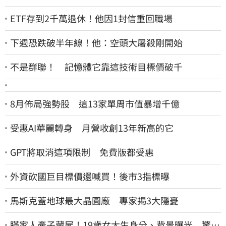
ETF存到2千萬退休！他因1封信重回職場
下週恐跌破半年線！他：空頭大屠殺剛開始
不是群聯！ 記憶體它靠這技術目標價破千
8月佈局強勢股 這13家單周市值暴增千億
受惠AI華麗轉身 月營收創13年新高的它
GPT將取消這項限制 免費版都受惠
外資砍國巨目標價還喊買！後市3指標曝
馬斯克蓋地球最大晶圓廠 專家揭3大隱憂
瞞家人產子藏屍！19歲女大生身分、背景曝光 驚見