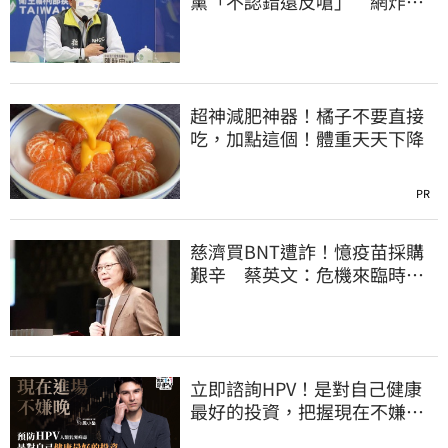
黨「不認錯還反嗆」 網炸
鍋：道歉很難？
超神減肥神器！橘子不要直接
吃，加點這個！體重天天下降
PR
慈濟買BNT遭詐！憶疫苗採購
艱辛 蔡英文：危機來臨時務
必相信專業
立即諮詢HPV！是對自己健康
最好的投資，把握現在不嫌
晚！