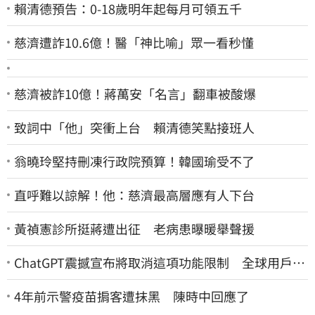
賴清德預告：0-18歲明年起每月可領五千
慈濟遭詐10.6億！醫「神比喻」眾一看秒懂
慈濟被詐10億！蔣萬安「名言」翻車被酸爆
致詞中「他」突衝上台 賴清德笑點接班人
翁曉玲堅持刪凍行政院預算！韓國瑜受不了
直呼難以諒解！他：慈濟最高層應有人下台
黃禎憲診所挺蔣遭出征 老病患曝暖舉聲援
ChatGPT震撼宣布將取消這項功能限制 全球用戶即
刻起「免費」用到飽
4年前示警疫苗掮客遭抹黑 陳時中回應了