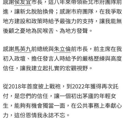
感謝
侯友宜
市長，這八年來帶領新北市府團隊前
進，讓新北脫胎換骨；感謝市府團隊，在我爭取
地方建設和政策時給予最強力的支持，讓我能無
後顧之憂地為民喉舌、為地方發聲。
感謝
馬英九
前總統與
朱立倫
前市長，前主席在我
初入政壇、擔任發言人時給予的嚴格歷練與高度
信任，讓我建立起扎實的宏觀視野。
從2018年首度披上戰袍，到2022年獲得再次託
付，是您們的信任，讓一個初出茅廬的年輕女
生，能夠有機會獨當一面，在公共事務上奉獻心
力，這份恩情我永誌不忘。