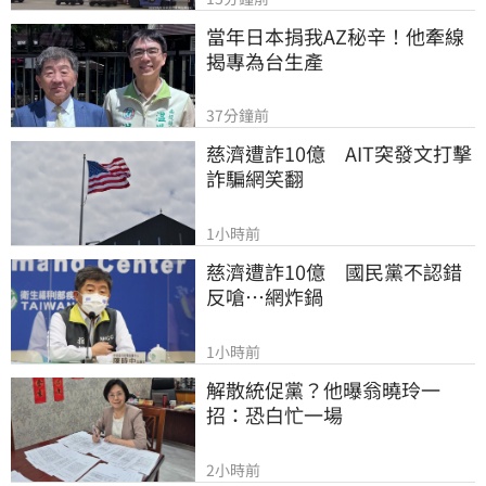
當年日本捐我AZ秘辛！他牽線
揭專為台生產
37分鐘前
慈濟遭詐10億　AIT突發文打擊
詐騙網笑翻
1小時前
慈濟遭詐10億　國民黨不認錯
反嗆⋯網炸鍋
1小時前
解散統促黨？他曝翁曉玲一
招：恐白忙一場
2小時前