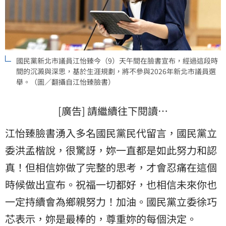
國民黨新北市議員江怡臻今（9）天午間在臉書宣布，經過這段時
間的沉澱與深思，基於生涯規劃，將不參與2026年新北市議員選
舉。（圖／翻攝自江怡臻臉書）
[廣告] 請繼續往下閱讀…
江怡臻臉書湧入多名國民黨民代留言，國民黨立
委洪孟楷說，很驚訝，妳一直都是如此努力和認
真！但相信妳做了完整的思考，才會忍痛在這個
時候做出宣布。祝福一切都好，也相信未來你也
一定持續會為鄉親努力！加油。國民黨立委徐巧
芯表示，妳是最棒的，尊重妳的每個決定。