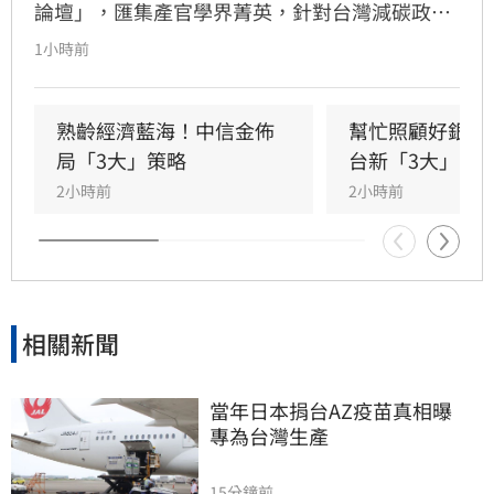
論壇」，匯集產官學界菁英，針對台灣減碳政
策、碳定價制度及企業轉型策略進行深度對話。
1小時前
國發會主委葉俊顯與環境部部長彭啟明出席，強
調台灣正邁向碳定價市場機制時代。台新新光金
控總經理林維俊指出，論壇邁入第五年，致力協
熟齡經濟藍海！中信金佈
幫忙照顧好銀髮
助企業將永續轉化為國際競爭力。會中上銀、強
局「3大」策略
台新「3大」防
茂、宏碁及金寶等指標企業分享低碳實踐經驗。
2小時前
2小時前
台新新光金控憑藉優異的永續績效，不僅連續三
年獲標普全球永續年鑑銀行業全球前1%，更獲
MSCI ESG AAA最高評級，展現其帶領產業接軌
國際、推進淨零韌性家園的決心，持續成為企業
邁向永續發展的強力後盾。
相關新聞
當年日本捐台AZ疫苗真相曝　
專為台灣生產
15分鐘前