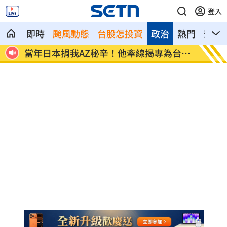
登入
即時
颱風動態
台股怎投資
政治
熱門
影音
賣台
當年日本捐我AZ秘辛！他牽線揭專為台生
白海豚
產