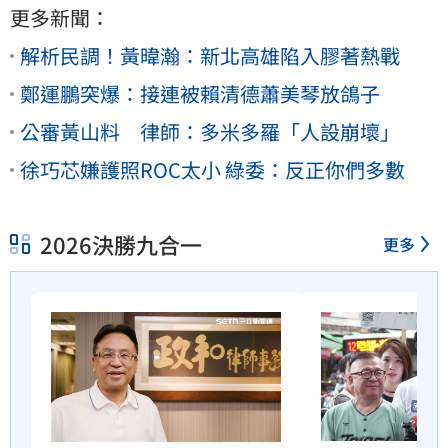
更多新聞：
解析民調！黃暐瀚：新北高雄陷入膠著熱戰
鄭運鵬突爆：接連被賴清德蕭美琴放鴿子
公審黃山料 律師：多米多羅「人設崩壞」
徐巧芯嫌護照ROC太小 綠委：反正你們多數
2026決勝九合一
更多