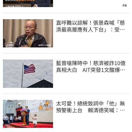
PR
直呼難以諒解！張景森喊「慈
濟最高層應有人下台」：受害
者是捐款的大眾
藍曾嗆陳時中！慈濟被詐10億
真相大白 AIT突發1文酸爆…
他笑：真的很會
太可愛！總統致詞中「他」無
預警衝上台 賴清德笑喊：卸
任再交棒給你