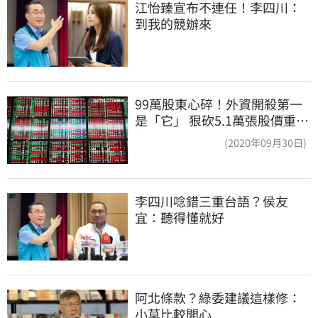
江怡臻宣布不連任！李四川：
到我的競辦來
99萬股東心碎！外資開殺第一
是「它」 狠砍5.1萬張股價重挫
近5%
(2020年09月30日)
李四川唸錯三重台語？侯友
宜：聽得懂就好
阿北條款？綠委建議這樣修：
小草比較開心