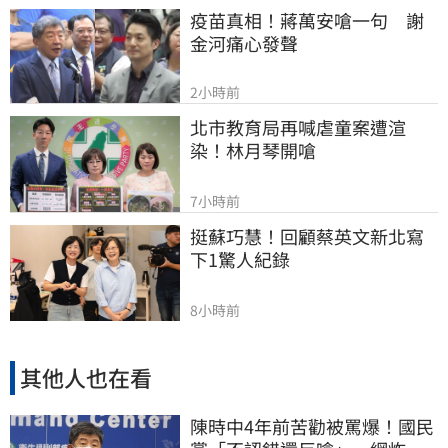
疫苗真相！蔣萬安嗆一句　謝
金河痛心發聲
2小時前
北市教育局再喊虐童案遭渲
染！林月琴開嗆
7小時前
挺蘇巧慧！回顧蔡英文新北寫
下1驚人紀錄
8小時前
其他人也在看
陳時中4年前苦勸被罵爆！國民