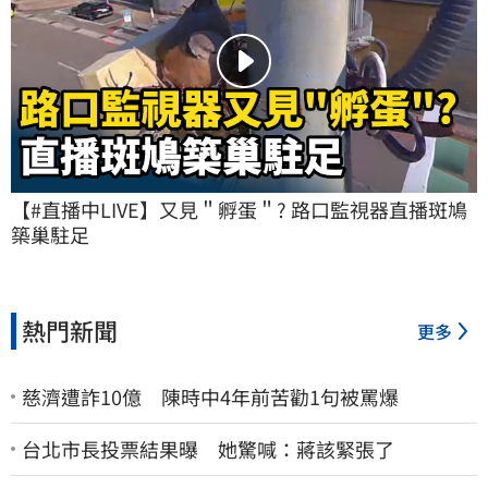
【#直播中LIVE】又見＂孵蛋＂? 路口監視器直播斑鳩
築巢駐足
熱門新聞
更多
慈濟遭詐10億 陳時中4年前苦勸1句被罵爆
台北市長投票結果曝 她驚喊：蔣該緊張了