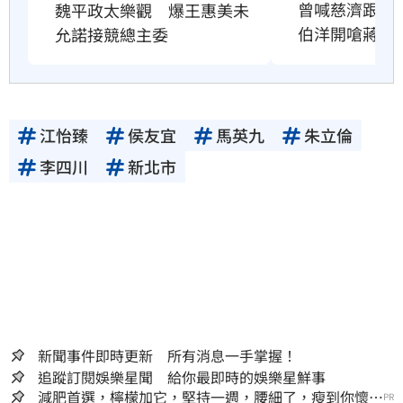
曾喊慈濟跟民
魏平政太樂觀　爆王惠美未
伯洋開嗆蔣萬
允諾接競總主委
江怡臻
侯友宜
馬英九
朱立倫
李四川
新北市
新聞事件即時更新 所有消息一手掌握！
追蹤訂閱娛樂星聞 給你最即時的娛樂星鮮事
減肥首選，檸檬加它，堅持一週，腰細了，瘦到你懷疑
PR