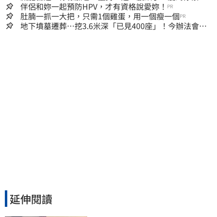
人生
伴侶和妳一起預防HPV，才有資格說愛妳！
PR
肚腩一抓一大把，只需1個雞蛋，用一個瘦一個
PR
地下墳墓遷葬…挖3.6米深「已見400座」！今辦法會安
撫祖先
延伸閱讀