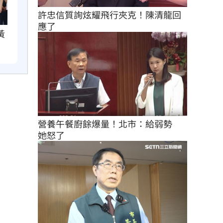
許忠信質詢炫耀飛行夾克！陳清龍回
應了
黃
營養午餐廚餘爆量！北市：給弱勢　
她怒了