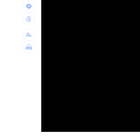
window.
工作太忙上腹痛沒食慾 竟罹癌王4期轉
川湖賺逾11股本！ 逆勢衝上萬金
17:33
白海豚攪局！離島船班最新異動一次看
台南人最愛壽司排行榜曝光：6款都是它
台灣彩券開獎直播中
20:31
LIVE三立+24小時直播
15:27
三立iNEWS新聞台線上直播
18:00
市場到酒場料理！可果美蕃茄醬創無限
父親節送會拉筋的按摩椅 爸爸「筋歡喜
油品食安事件引關注 挑選保健食品要注