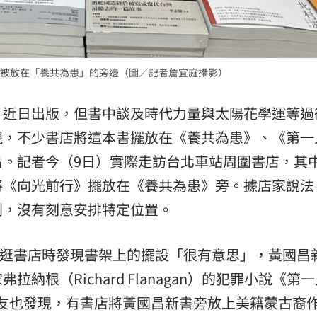
被放在「養共為患」的旁邊（圖／記者詹宜庭攝影）
》近日出版，但書中談及時代力量與太陽花學運等過
現，不少書店將這本書擺放在《養共為患》、《第一
昌。記者今（9日）實際走訪台北車站周圍書店，其
將《向光前行》擺放在《養共為患》旁。據店家說法
列，沒有刻意安排特定位置。
自己逛書店時發現書架上的擺設「很有意思」，黃國昌
納根（Richard Flanagan）的犯罪小說《第
；另有網友也發現，有書店將黃國昌新書旁放上美籍蒙古裔