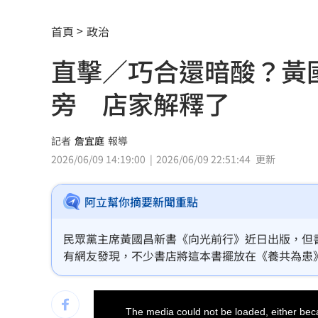
明星女律詐慈濟10.6億元！被揭：家底
首頁
政治
反制跨國鎮壓 學者：在地協力應提高
直擊／巧合還暗酸？黃
驚傳弊案！60名銀行員涉嫌收受百萬回
旁 店家解釋了
中國國台辦推台青e家涉統戰 下場曝光
高橋文哉首來台 &TEAM成員K錄影喊
記者
詹宜庭
報導
2026/06/09 14:19:00
2026/06/09 22:51:44
更新
股民心碎！外資狠殺7金融「這檔最慘」
阿立幫你摘要新聞重點
割頸受害少年名公開！家屬捐500萬獎學
老婦遭看護餵食「加熱狗糧」 慘冤死
民眾黨主席黃國昌新書《向光前行》近日出版，但
有網友發現，不少書店將這本書擺放在《養共為患
夏莉絲幼兒園爆餵孩童「發黑食材」照
日）實際走訪台北車站周圍書店，其中一間位於重
據店家說法，政治相關書籍都會放在一起，是隨意
This
新／大雷雨開炸5地！15縣市豪大雨特報
is
a
The media could not be loaded, either beca
modal