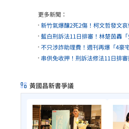
更多新聞：
新竹氣爆釀2死2傷！柯文哲發文
藍白刑訴法11日排審！林楚茵轟
不只涉詐助理費！週刊再爆「4豪
串供免收押！刑訴法修法11日排
黃國昌新書爭議