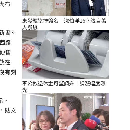
大布
東發號塗掉簽名　沈伯洋16字箴言萬
人讚爆
新書。
西路
便售
放在
沒有刻
軍公教退休金可望調升！調漲幅度曝
光
示，
，貼文