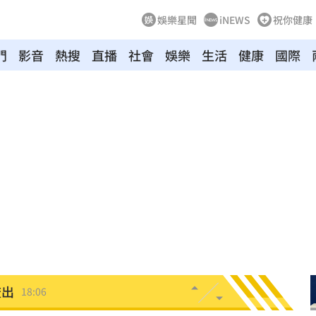
娛樂星聞
iNEWS
祝你健康
門
影音
熱搜
直播
社會
娛樂
生活
健康
國際
意
18:10
18:08
生
18:06
歲亡
18:06
流出
18:06
力
18:00