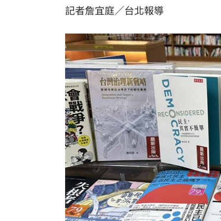
記者詹宜庭／台北報導
罕病博士彭士齊 輪椅上的生命覺醒！
11
酷澎「爸氣父親節」國際官方品牌齊聚