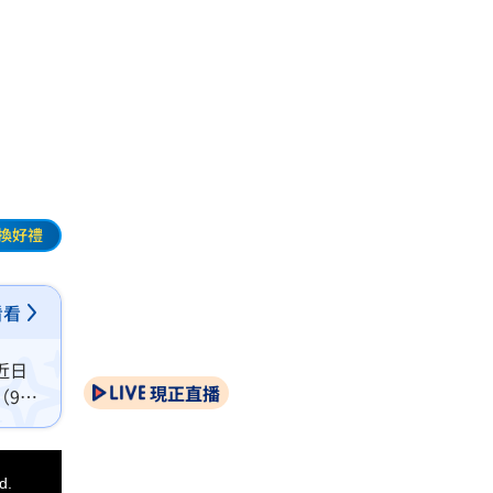
》
換好禮
看看
近日
現正直播
（9
旁。
d.