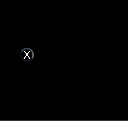
移
17:36
17:29
！
17:27
Video
Player
is
loading.
可能
12:00
」
18:00
意
13:00