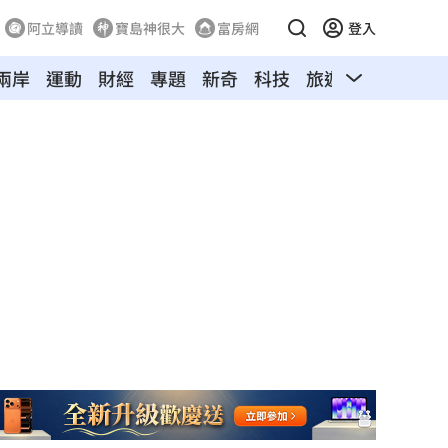
阿立導讀
寶島神很大
富房網
登入
兩岸
運動
財經
專題
新奇
科技
旅遊
汽車
寵物