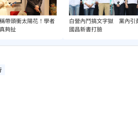
白營內鬥搞文字獄　黨內引
稱帶頭衝太陽花！學者
國昌新書打臉
真夠扯
行