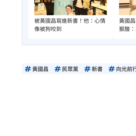
被黃國昌寫進新書！他：心情
黃國昌
像被狗咬到
狠酸：
黃國昌
民眾黨
新書
向光前