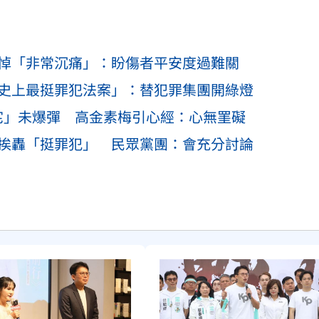
哀悼「非常沉痛」：盼傷者平安度過難關
「史上最挺罪犯法案」：替犯罪集團開綠燈
宅」未爆彈 高金素梅引心經：心無罣礙
審挨轟「挺罪犯」 民眾黨團：會充分討論