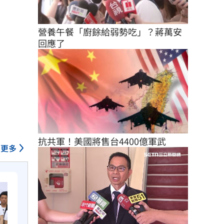
營養午餐「廚餘給弱勢吃」？蔣萬安
回應了
抗共軍！美國將售台4400億軍武
更多