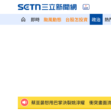
即時
颱風動態
台股怎投資
政治
熱
鬼門開遇赤馬火月！命理師點名4生肖注
Meta AI失控入侵其他公司 白宮出手了
韓團連5年來台 他濃妝變澀谷辣妹系男
71萬網紅死家中 曾吸毒患又憂鬱症36
蔡亘晏怒甩巴掌決裂姚淳耀 衝突畫面
關節危機！醫籲完整配方才有關鍵守護