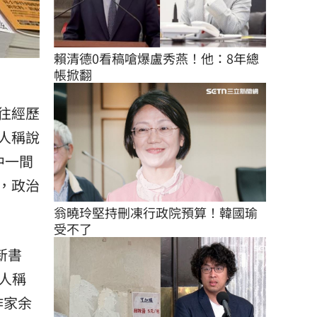
賴清德0看稿嗆爆盧秀燕！他：8年總
帳掀翻
往經歷
人稱說
中一間
，政治
翁曉玲堅持刪凍行政院預算！韓國瑜
受不了
新書
一人稱
作家余