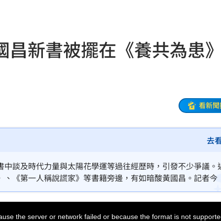
雄厚
18:00
罪刑
17:57
國昌新書被擺在《養共為患
扣
17:54
17:53
話台粉
17:53
看新聞
17:46
去
金
17:45
家中
17:44
書中談及時代力量與太陽花學運等過往經歷時，引發不少爭議。
》、《第一人稱說謊家》等書籍旁邊，有如暗酸黃國昌。記者今
片曝
17:40
慶南路一段上的書店，確實將《向光前行》擺放在《養共為患》
陳列，沒有刻意安排特定位置。
17:39
use the server or network failed or because the format is not supporte