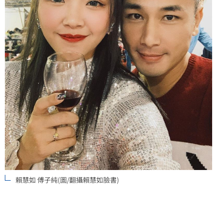
賴慧如 傅子純(圖/翻攝賴慧如臉書)