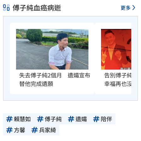
傅子純血癌病逝
更多
失去傅子純2個月　遺孀宣布
告別傅子純　
替他完成遺願
幸福再也沒有
賴慧如
傅子純
遺孀
陪伴
方馨
兵家綺