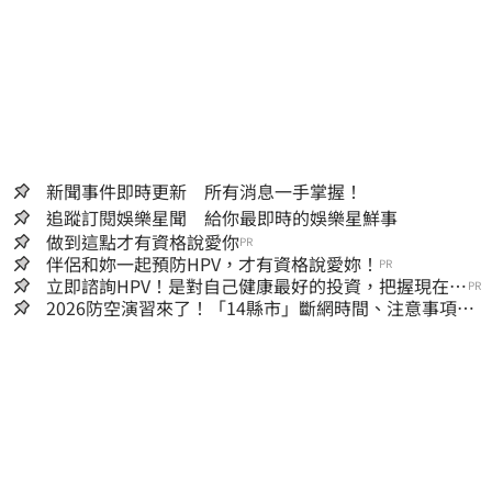
新聞事件即時更新 所有消息一手掌握！
追蹤訂閱娛樂星聞 給你最即時的娛樂星鮮事
做到這點才有資格說愛你
PR
伴侶和妳一起預防HPV，才有資格說愛妳！
PR
立即諮詢HPV！是對自己健康最好的投資，把握現在不
PR
嫌晚！
2026防空演習來了！「14縣市」斷網時間、注意事項一
次看