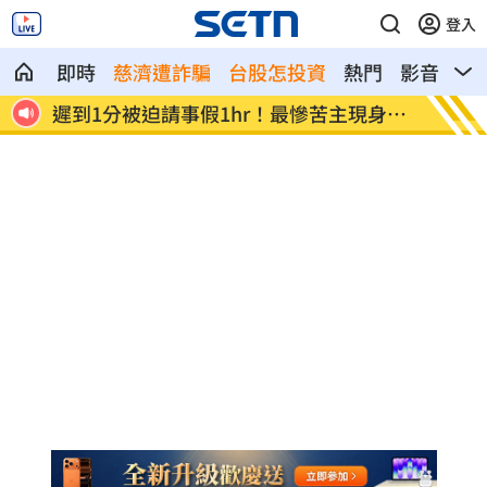
登入
即時
慈濟遭詐騙
台股怎投資
熱門
影音
熱
表操課
遲到1分被迫請事假1hr！最慘苦主現身說
駐外處
法
說