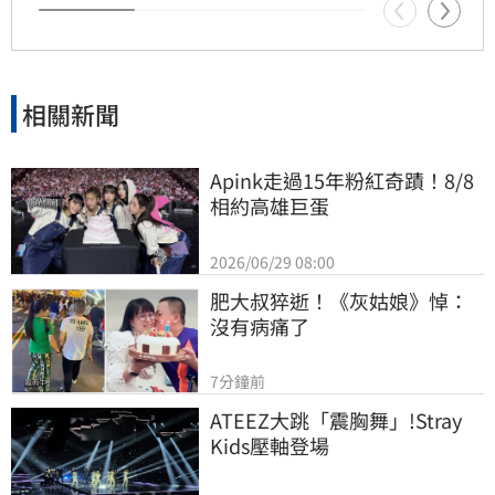
險，並對投資結果自行承擔責任，建議申購前詳
閱公開說明書，以保障自身權益。
相關新聞
Apink走過15年粉紅奇蹟！8/8
相約高雄巨蛋
2026/06/29 08:00
肥大叔猝逝！《灰姑娘》悼：
沒有病痛了
7分鐘前
ATEEZ大跳「震胸舞」!Stray 
Kids壓軸登場