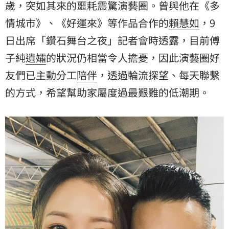
歲，突如其來的噩耗震驚演藝圈。曾與他在《多
情城市》、《好運來》等作品合作的
賴慧如
，9
日出席「鑽石舞台之夜」記者會時透露，目前傅
子純
遺孀
的狀況仍相當令人擔憂，因此演藝圈好
友們已主動分工
陪伴
，透過輪流探望、每天聯繫
的方式，希望幫助家屬度過最艱難的低潮期。