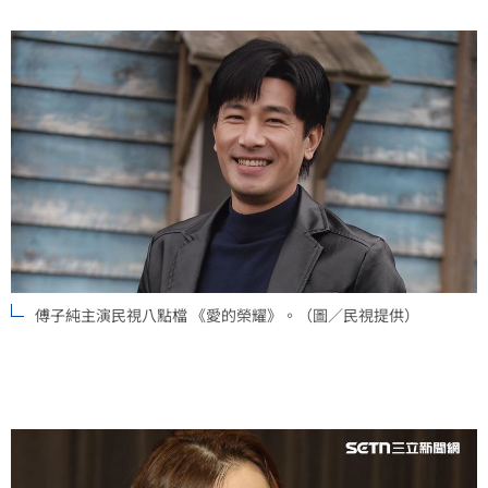
傅子純主演民視八點檔 《愛的榮耀》。（圖／民視提供）