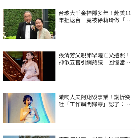
台玻大千金神隱多年！赴美11
年拒返台 竟被徐莉玲做「這
件事」打動回家
張清芳父親節罕曬亡父遺照！
神似五官引網熱議 回憶當年
演出哭到不行
激吻人夫阿翔毀事業！謝忻突
吐「工作瞬間歸零」認了：咎
由自取