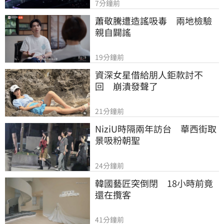
7分鐘前
蕭敬騰遭造謠吸毒　兩地檢驗
親自闢謠
19分鐘前
資深女星借給朋人鉅款討不
回　崩潰發聲了
21分鐘前
NiziU時隔兩年訪台　華西街取
景吸粉朝聖
24分鐘前
韓國藝匠突倒閉　18小時前竟
還在攬客
41分鐘前