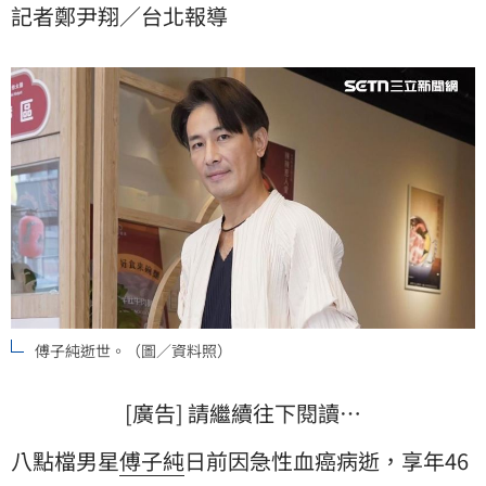
記者鄭尹翔／台北報導
望、每天聯繫的方式，希望幫助家屬度過最艱難的低潮
期。
傅子純逝世。（圖／資料照）
[廣告] 請繼續往下閱讀…
八點檔男星
傅子純
日前因急性血癌病逝，享年46