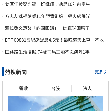
姜厚任被疑詐騙 班鐵翔：她是10年前學生
方志友嫁楊銘威11年證實離婚 導火線曝光
蘿拉發文遭酸「詐團回歸」 她直球回應了
ETF 00881破紀錄配息4.6元！最晚這天上車 不敗教
主讚：表現超越0050
田路路生活拮据!74歲司馬玉嬌不忍疾呼1事
熱搜新聞
更多
營收
台股
法人