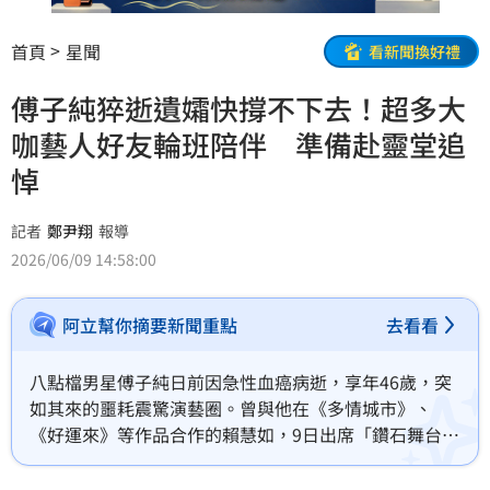
首頁
星聞
看新聞換好禮
傅子純猝逝遺孀快撐不下去！超多大
咖藝人好友輪班陪伴 準備赴靈堂追
悼
記者
鄭尹翔
報導
2026/06/09 14:58:00
阿立幫你摘要新聞重點
去看看
八點檔男星傅子純日前因急性血癌病逝，享年46歲，突
如其來的噩耗震驚演藝圈。曾與他在《多情城市》、
《好運來》等作品合作的賴慧如，9日出席「鑽石舞台之
夜」記者會時透露，目前傅子純遺孀的狀況仍相當令人
擔憂，因此演藝圈好友們已主動分工陪伴，透過輪流探