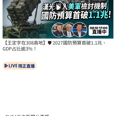
【王定宇在308高地】🛡️ 2027國防預算首破1.1兆、
GDP占比逾3%！
現正直播