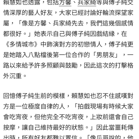
賴慧如也透露，包括
方馨
、
兵家綺
等與傅子純交
情深厚的藝人好友，大家已經討論好輪流探望家
屬，「像是方馨、兵家綺先去，我們這幾個感情
都很好。」她表示自己與傅子純因戲結緣，在
《多情城市》中飾演對方的初戀情人，傅子純更
是她踏入八點檔後第一位合作的「男朋友」，一
路以來給予許多照顧與鼓勵，因此這次的打擊格
外沉重。
回憶傅子純生前的模樣，賴慧如也忍不住感嘆對
方是一位極度自律的人，「拍戲現場有時候大家
會吃宵夜，但他完全不吃宵夜，上妝前還會自己
按摩，讓自己維持最好的狀態。」因此當噩耗傳
出時，所有好友都難以置信。「像瓜哥說的，他