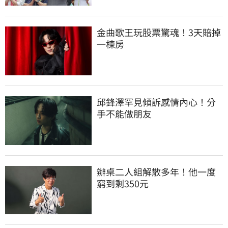
金曲歌王玩股票驚魂！3天賠掉
一棟房
邱鋒澤罕見傾訴感情內心！分
手不能做朋友
辦桌二人組解散多年！他一度
窮到剩350元