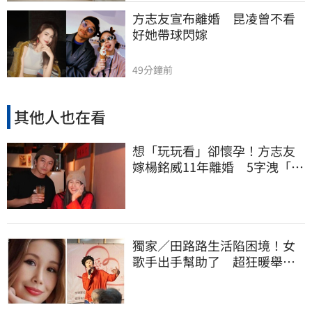
方志友宣布離婚　昆凌曾不看
好她帶球閃嫁
49分鐘前
其他人也在看
想「玩玩看」卻懷孕！方志友
嫁楊銘威11年離婚 5字洩「分
開的理由」
獨家／田路路生活陷困境！女
歌手出手幫助了 超狂暖舉曝
光