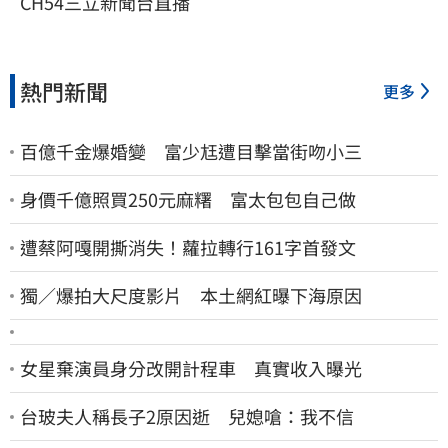
CH54三立新聞台直播
熱門新聞
更多
百億千金爆婚變 富少尪遭目擊當街吻小三
身價千億照買250元麻糬 富太包包自己做
遭蔡阿嘎開撕消失！蘿拉轉行161字首發文
獨／爆拍大尺度影片 本土網紅曝下海原因
女星棄演員身分改開計程車 真實收入曝光
台玻夫人稱長子2原因逝 兒媳嗆：我不信