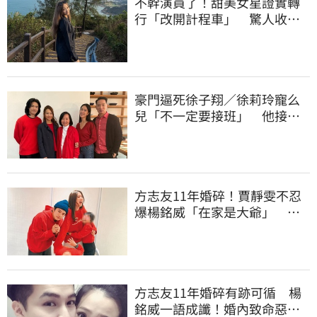
不幹演員了！甜美女星證實轉
行「改開計程車」 驚人收入
全說了
豪門逼死徐子翔／徐莉玲寵么
兒「不一定要接班」 他接手
家族事業
方志友11年婚碎！賈靜雯不忍
爆楊銘威「在家是大爺」 洩
夫妻私下互動
方志友11年婚碎有跡可循 楊
銘威一語成讖！婚內致命惡習