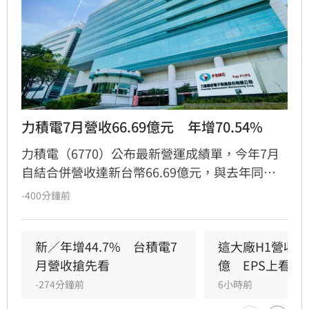
力積電7月營收66.69億元　年增70.54%
力積電（6770）公布最新營運成績單，今年7月
自結合併營收達新台幣66.69億元，與去年同期
相比大幅成長70.54%。累計今年1至7月合併營
-400分鐘前
收來到375.32億元，年增率達42.68%。力積電
指出，營收顯著成長主要受惠於市場客戶需求強
勁，帶動產品銷售量增加，加上銷售價格調漲，
新／年增44.7%　台積電7
這大廠H1營收直
推升整體營收動能。投資人應注意，儘管營運表
月營收搶先看
億　EPS上看20.
現亮眼，但金融市場波動大，相關投資建議僅供
-274分鐘前
6小時前
參考，投資人進行決策時務必審慎評估市場風