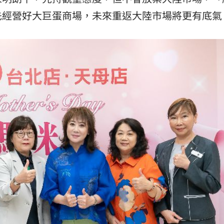
治
15:34
先經營好大巨蛋商場，未來重返大陸市場將更有底氣
尋獲
15:30
越累
15:30
招
15:29
成形
12:00
」氣
12:00
場！
10:30