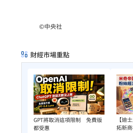
©中央社
財經市場重點
【迪士
GPT將取消這項限制　免費版
拓新商
都受惠