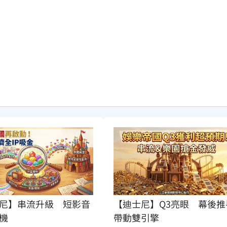
尼】串流升級　短影音
【迪士尼】Q3亮眼　幕後推
機
帶動雙引擎