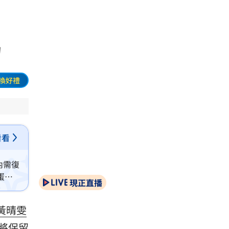
力
換好禮
看看
內需復
蛋商
現正直播
黃晴雯
將保留