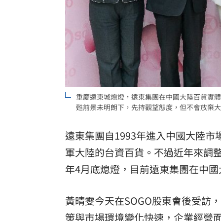
8國球員齊聚高雄 Formosa 7s掀足球
理想混蛋號召粉絲跨海追星吃美食！
18:
重慶遠東城熄燈，遠東集團在中國大陸百貨實體
甦前景未明朗下，先持觀望態度，但不會放棄大
遠東集團自1993年進入中國大陸市
軍大陸的台資百貨。不過近年來調整
年4月底熄燈，目前遠東集團在中國
黃晴雯今天在SOGO股東會後受訪
策與市場環境變化快速，企業經營