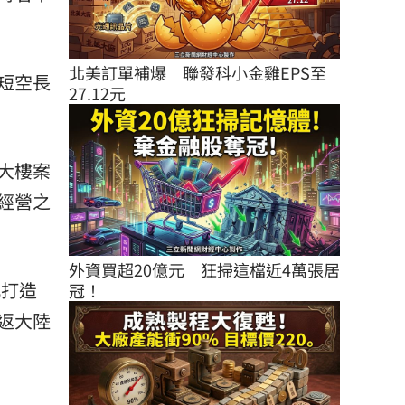
北美訂單補爆　聯發科小金雞EPS至
短空長
27.12元
大樓案
經營之
外資買超20億元　狂掃這檔近4萬張居
此打造
冠！
返大陸