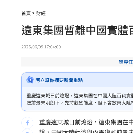
職涯剛起步 24歲足球員「上場被雷劈
首頁
財經
漢光42／戰時聯合運輸實兵演練 現場
遠東集團暫離中國實體
新／華邦電營收年增160.97% 股價評
楠梓科學園區爆意外！電子廠鷹架剝離
2026/06/09 17:04:00
新／4高中生三峽河戲水 1溺水救起命
簽專任
伊禁美以船通行荷莫茲海峽 違者罰貨值2
阿立幫你摘要新聞重點
吃堅果害上火、嘴破？醫曝：搭1物抗發
重慶遠東城日前熄燈，遠東集團在中國大陸百貨實
昔傳跟李易婚變 六月遭女兒爆喝醉就
甦前景未明朗下，先持觀望態度，但不會放棄大陸
場，未來重返大陸市場將更有底氣。
統一13場完封敗何解？外籍打教揭心魔
重慶
遠東城日前熄燈，遠東集團在
AKIRA父親節來台 兒子學林志玲甜喊
說，
中國大陸
經濟與內需復甦前景