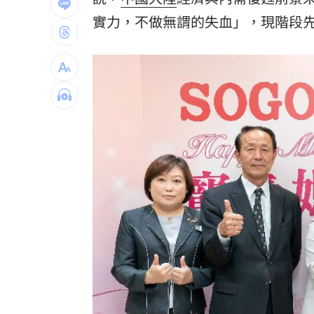
捐1物救援熊本災民！日網喊：給台灣統
實力，不做無謂的失血」，現階段
新／救生員硬要下水 遺體外木山海域
每天1杯手搖飲消暑？醫：1習慣害越喝
中美制裁戰川習會恐生變？北京還有大
台灣彩券開獎直播中
20:31
LIVE三立+24小時直播
15:27
三立iNEWS新聞台線上直播
18:00
商場戰國來臨 台中「頂奢大道」逐漸
台彩父親節推新刮刮樂千萬頭獎超「爸
「拍片人的多重宇宙」職涯論壇9/12登