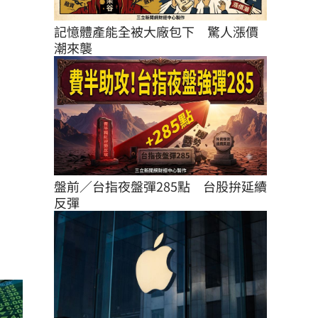
記憶體產能全被大廠包下　驚人漲價
潮來襲
盤前／台指夜盤彈285點　台股拚延續
反彈