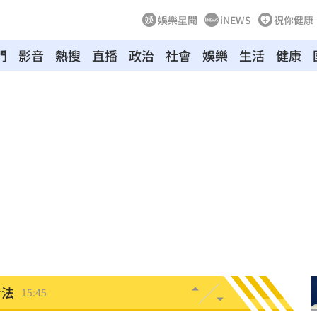
娛樂星聞
iNEWS
祝你健康
門
影音
熱搜
直播
政治
社會
娛樂
生活
健康
波
15:56
臉
15:55
應戰
15:52
型
15:48
被捕
15:46
看法
15:45