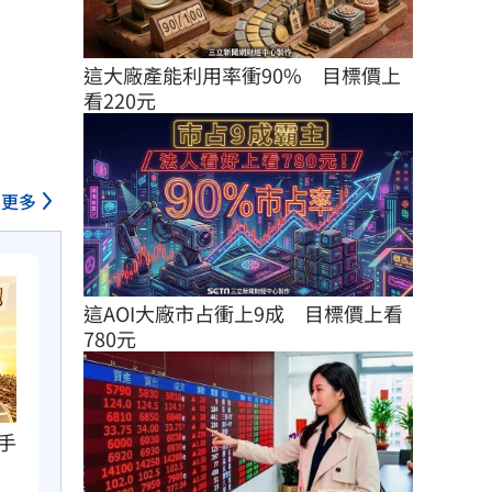
這大廠產能利用率衝90%　目標價上
看220元
更多
這AOI大廠市占衝上9成　目標價上看
780元
手