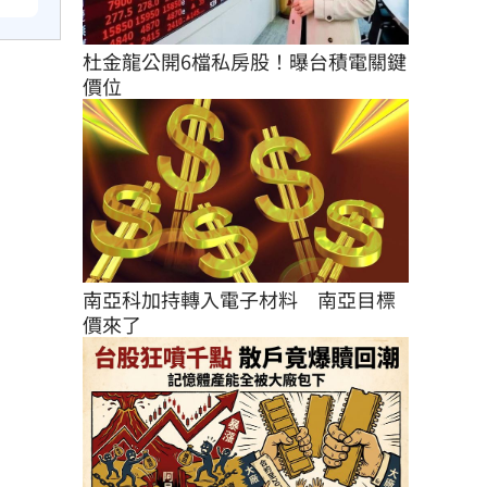
杜金龍公開6檔私房股！曝台積電關鍵
價位
南亞科加持轉入電子材料　南亞目標
價來了