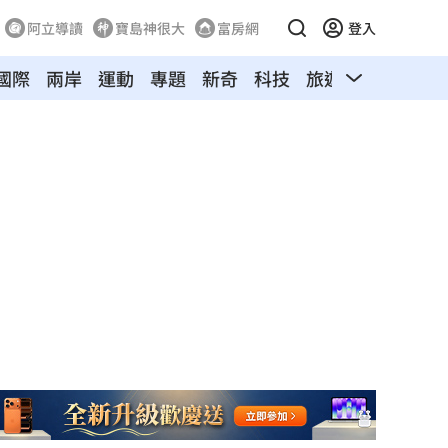
阿立導讀
寶島神很大
富房網
登入
國際
兩岸
運動
專題
新奇
科技
旅遊
汽車
寵物