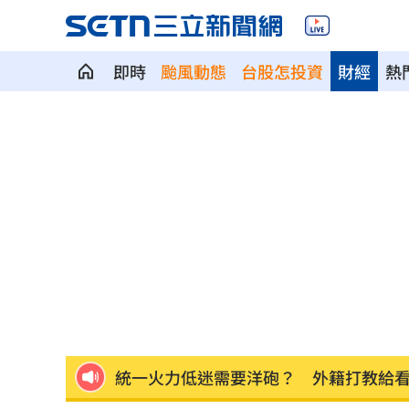
即時
颱風動態
台股怎投資
財經
熱
劉若雪首度回應！捲入周杰倫私生子風
選手一開口驚豔全場 歌王聽到一半變
蔡英文助攻蘇巧慧 李四川曝「大咖」
中企署攜3科技公司 助中小企業數位轉
涉湮滅學生失蹤案證據 墨西哥前州長
統一火力低迷需要洋砲？ 外籍打教給