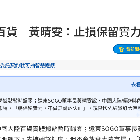
死」
15:44
曝
15:44
百貨 黃晴雯：止損保留實
析
15:42
墜樓
15:41
看新聞
危
15:41
委託契約就可抽智慧跑錶
0%
15:40
去
炎
15:40
體據點暫時歸零；遠東SOGO董事長黃晴雯說，中國大陸經濟與
吵架
15:37
市場，「將保留實力，不做無謂的失血」，現階段先經營好大巨
難題
15:35
中國
大陸
百貨實體據點暫時歸零；遠東SOGO董事長
加油
15:34
未明朗下，先持觀望態度，但不會放棄大陸市場，「