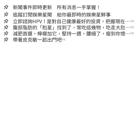
新聞事件即時更新 所有消息一手掌握！
追蹤訂閱娛樂星聞 給你最即時的娛樂星鮮事
立即諮詢HPV！是對自己健康最好的投資，把握現在不
PR
嫌晚！
腹部脂肪的「剋星」找到了，常吃這幾物，吃走大肚
PR
囊，瘦出小蠻腰
減肥首選，檸檬加它，堅持一週，腰細了，瘦到你懷疑
PR
人生
帶著皮克敏一起出門吧
PR