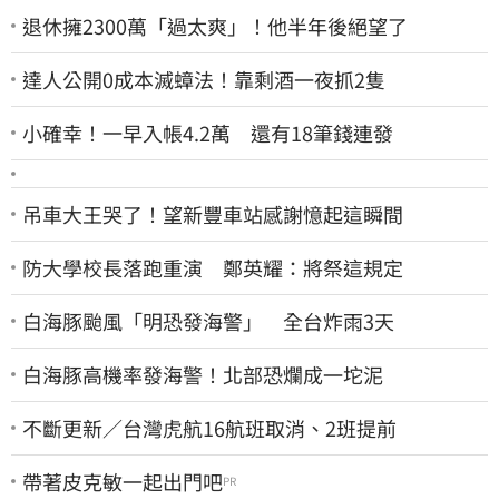
退休擁2300萬「過太爽」！他半年後絕望了
達人公開0成本滅蟑法！靠剩酒一夜抓2隻
小確幸！一早入帳4.2萬 還有18筆錢連發
吊車大王哭了！望新豐車站感謝憶起這瞬間
防大學校長落跑重演 鄭英耀：將祭這規定
白海豚颱風「明恐發海警」 全台炸雨3天
白海豚高機率發海警！北部恐爛成一坨泥
不斷更新／台灣虎航16航班取消、2班提前
帶著皮克敏一起出門吧
PR