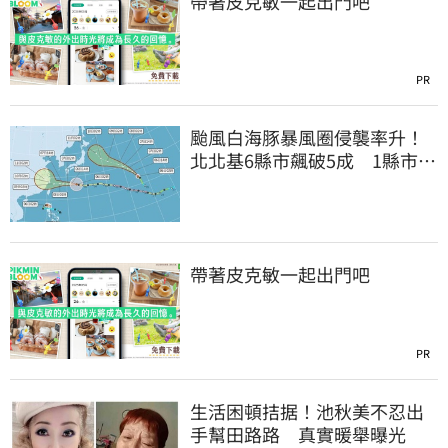
帶著皮克敏一起出門吧
PR
颱風白海豚暴風圈侵襲率升！
北北基6縣市飆破5成 1縣市
「最高達67%」
帶著皮克敏一起出門吧
PR
生活困頓拮据！池秋美不忍出
手幫田路路 真實暖舉曝光