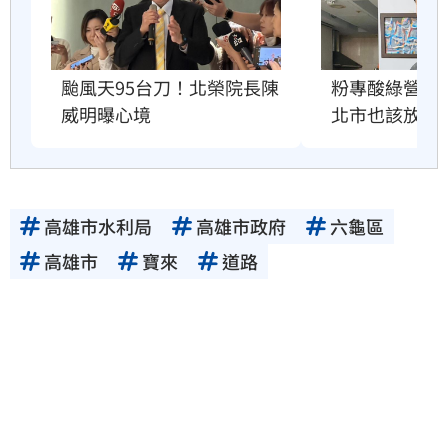
粉專酸綠營颱
颱風天95台刀！北榮院長陳
北市也該放4
威明曝心境
高雄市水利局
高雄市政府
六龜區
高雄市
寶來
道路