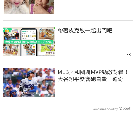
帶著皮克敏一起出門吧
PR
MLB／和國聯MVP勁敵對轟！
大谷翔平雙響砲白費 道奇連2
系列賽慘遭橫掃
Recommended by