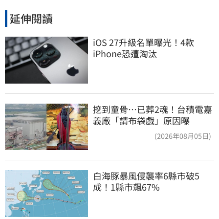
延伸閱讀
iOS 27升級名單曝光！4款
iPhone恐遭淘汰
挖到童骨…已葬2魂！台積電嘉
義廠「請布袋戲」原因曝
(2026年08月05日)
白海豚暴風侵襲率6縣市破5
成！1縣市飆67%