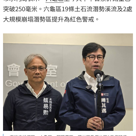
突破250毫米。六龜區19條土石流潛勢溪流及2處
大規模崩塌潛勢區提升為紅色警戒。