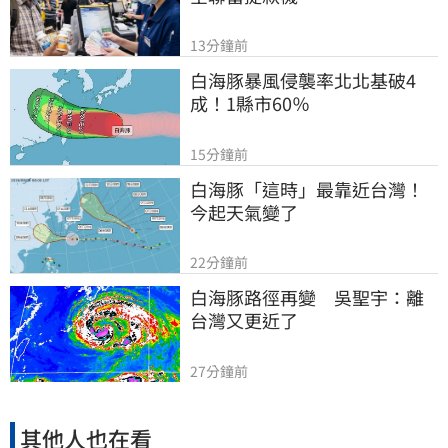
13分鐘前
白海豚暴風侵襲率北北基破4
成！1縣市60％
15分鐘前
白海豚「這時」最靠近台灣！
今起天氣變了
22分鐘前
白海豚路徑再變　吳聖宇：離
台灣又更近了
27分鐘前
其他人也在看