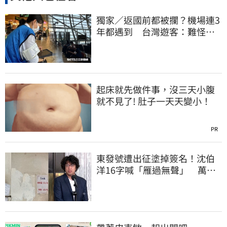
獨家／返國前都被攔？機場連3
年都遇到 台灣遊客：難怪日
本觀光這麼強
起床就先做件事，沒三天小腹
就不見了! 肚子一天天變小！
PR
東發號遭出征塗掉簽名！沈伯
洋16字喊「雁過無聲」 萬人
讚：這就是高度