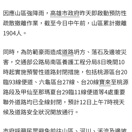
因應山區強降雨，
高雄市政府
昨天即啟動預防性
疏散撤離作業，截至今日中午前，山區累計撤離
1904人。
同時，為防範豪雨造成
道路
坍方、落石及邊坡災
害，交通部公路局南區養護工程分局8日晚間10
時起實施預警性道路封閉措施，包括桃源區台20
臨93線便道、六龜區台27線、台20線
寶來
至桃源
路段及甲仙至那瑪夏台29臨11線便道等4處重要
聯外道路均已全線封閉，預計12日上午7時視天
候及道路安全狀況開放通行。
市府呼籲民眾避免前往山區、河川、溪流及邊坡