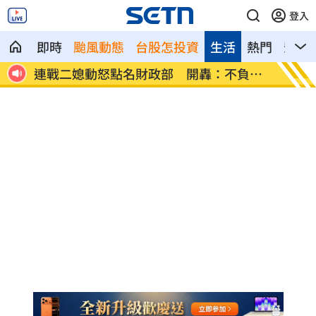
登入
即時
颱風動態
台股怎投資
生活
熱門
影音
負責
稱中聯未參與下架會議挨批 衛福部:無欺瞞
比加工
病