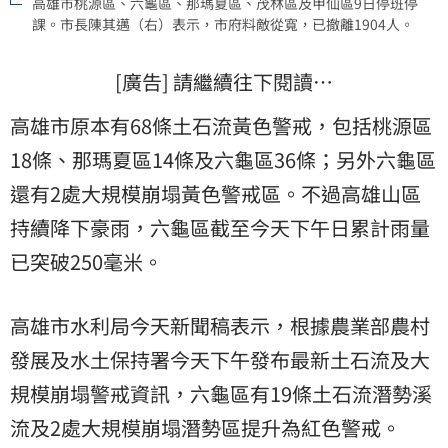
高雄市桃源區、六龜區、那瑪夏區、茂林區及甲仙區9日停班停
課。市長陳其邁（右）表示，市府料敵從寬，已撤離1904人。
[廣告] 請繼續往下閱讀…
高雄市原本有68條土石流黃色警戒，包括桃源區
18條、那瑪夏區14條及六龜區36條；另外六龜區
還有2處大規模崩塌黃色警戒區。不過高雄山區
持續降下豪雨，六龜區截至今天下午日累計雨量
已突破250毫米。
高雄市水利局今天新聞稿表示，根據農業部農村
發展及水土保持署今天下午發布最新土石流及大
規模崩塌警戒資訊，六龜區有19條土石流潛勢溪
流及2處大規模崩塌潛勢區提升為紅色警戒。