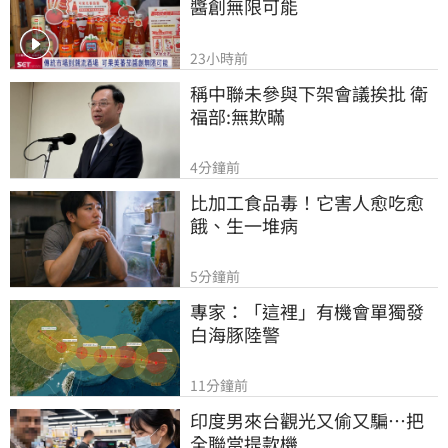
醬創無限可能
23小時前
稱中聯未參與下架會議挨批 衛
福部:無欺瞞
4分鐘前
比加工食品毒！它害人愈吃愈
餓、生一堆病
5分鐘前
專家：「這裡」有機會單獨發
白海豚陸警
11分鐘前
印度男來台觀光又偷又騙…把
全聯當提款機