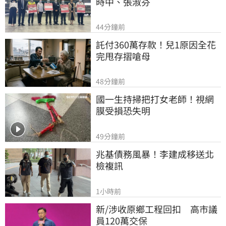
時中、張淑芬
44分鐘前
託付360萬存款！兒1原因全花
完甩存摺嗆母
48分鐘前
國一生持掃把打女老師！視網
膜受損恐失明
49分鐘前
兆基債務風暴！李建成移送北
檢複訊
1小時前
新/涉收原鄉工程回扣　高市議
員120萬交保