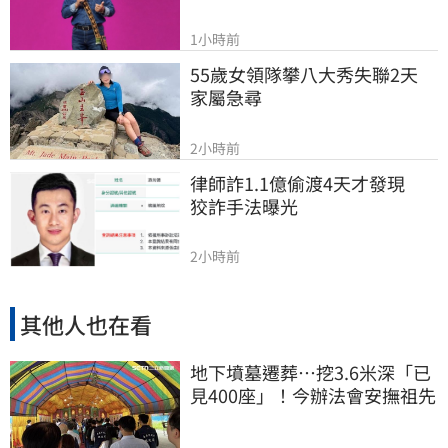
1小時前
55歲女領隊攀八大秀失聯2天　
家屬急尋
2小時前
律師詐1.1億偷渡4天才發現　
狡詐手法曝光
2小時前
其他人也在看
地下墳墓遷葬…挖3.6米深「已
見400座」！今辦法會安撫祖先