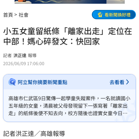
首頁
社會
看新聞換好禮
小五女童留紙條「離家出走」定位在
中部！媽心碎發文：快回家
記者
洪正達
報導
2026/06/09 17:06:00
阿立幫你摘要新聞重點
去看看
高雄市仁武區9日驚傳一起學童失蹤案件，一名就讀國小
五年級的女童，清晨被父母發現留下一張寫著「離家出
走」的紙條後便不知去向，校方隨後也證實女童今日並
未到校上課。面對突如其來的狀況，家長心急如焚，隨
即向仁武分局警方報案求助。
記者洪正達／高雄報導