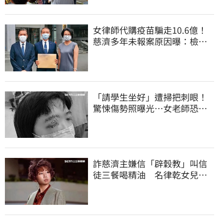
女律師代購疫苗騙走10.6億！
慈濟多年未報案原因曝：檢警
上門才知被騙
「請學生坐好」遭掃把刺眼！
驚悚傷勢照曝光…女老師恐失
明堅持會提告
詐慈濟主嫌信「辟穀教」叫信
徒三餐喝精油 名律乾女兒卻
吃鮑魚喝紅酒