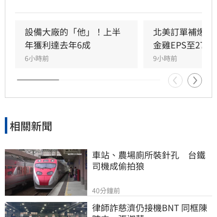
價格上漲及整合被動元件放量，法人預估單季每
股純益可達6.18元。隨IoT RAM及矽電容等三大
產品線成長動能明確，法人看好2026年起進入爆
設備大廠的「他」！上半
北美訂單補爆　
發期，2027年獲利更有望挑戰每股逾35元。看好
年獲利達去年6成
金雞EPS至27.1
長線基本面，多家法人紛紛調升目標價，最高上
6小時前
9小時前
看1430元。惟投資人仍需留意晶圓代工產能及匯
率波動等潛在風險。投資一定有風險，決策前請
審慎評估。
相關新聞
車站、農場廁所裝針孔　台鐵
司機成偷拍狼
40分鐘前
律師詐慈濟仍接機BNT 同框陳