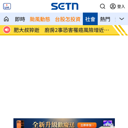
登入
即時
颱風動態
台股怎投資
社會
熱門
影音
近2
《KPOP獵魔女團》團隊將訪台 曝爆紅
賴清德
秘辛