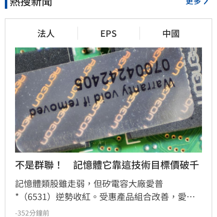
熱搜新聞
更多
法人
EPS
中國
不是群聯！　記憶體它靠這技術目標價破千
記憶體類股雖走弱，但矽電容大廠愛普
*（6531）逆勢收紅。受惠產品組合改善，愛普
第2季每股純益達4.18元。展望第3季，因記憶體
-352分鐘前