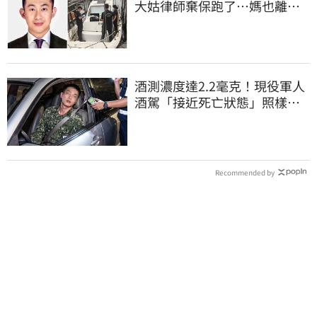
大姑律師棄保跑了…媽也離
境 桃檢發通緝
酒測濃度達2.2毫克！現役軍人
酒駕「接近死亡狀態」照樣開
車上路遭勒退
Recommended by