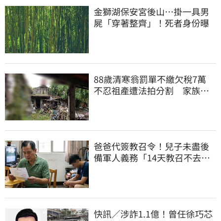
金獅湖保安宮後山…掛一具男
屍「穿著整齊」！死者身份曝
88歲清寒翁罰單不繳欠稅7萬
不忍祖產遭法拍分割 家族按
月代繳償債
爸爸代簽教召令！兒子未盡後
備軍人義務「14天教召不去」
換3個月刑期
快訊／涉詐1.1億！曾任徐巧芯