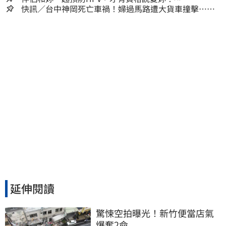
快訊／台中神岡死亡車禍！婦過馬路遭大貨車撞擊…下
半身輾碎慘死路口
延伸閱讀
驚悚空拍曝光！新竹便當店氣
爆奪2命