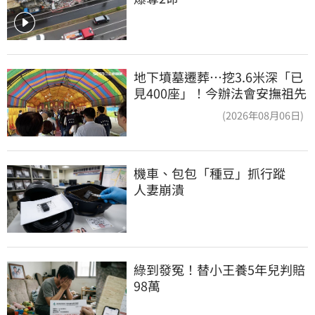
地下墳墓遷葬…挖3.6米深「已
見400座」！今辦法會安撫祖先
(2026年08月06日)
機車、包包「種豆」抓行蹤　
人妻崩潰
綠到發冤！替小王養5年兒判賠
98萬