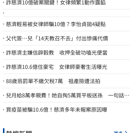
詐慈濟10億破案關鍵！女律頻繁1動作露餡
慈濟輕易被女律師騙10億？李怡貞拋4疑點
父代簽…兒「14天教召不去」付出慘痛代價
詐慈濟主嫌信辟穀教 收押全破功嗑光便當
詐慈濟10.6億住豪宅 女律師豪奢生活曝光
88歲翁罰單不繳欠稅7萬 祖產險遭法拍
兒月給8萬孝親費！她自掏5萬買平板送孫 一句話愣
原地「傷心不已」
買疫苗被騙10.6億！慈濟多年未報案原因曝