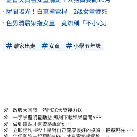
瞬間曝光！白車撞電桿 2歲女童慘死
色男清晨染指女童 竟辯稱「不小心」
離家出走
女童
小學五年級
改版大回饋 熱門3C大獎接力送
一手掌握明星動態 即刻下載娛樂星聞APP
做到這點才有資格說愛你
PR
立即諮詢HPV！是對自己健康最好的投資，把握現在不
PR
嫌晚！
伴侶和妳一起預防HPV，才有資格說愛妳！
PR