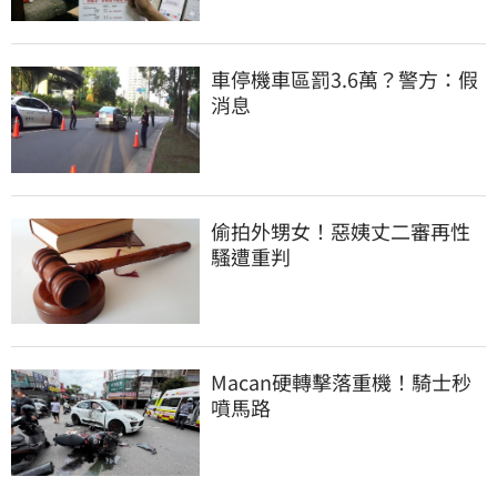
車停機車區罰3.6萬？警方：假
消息
偷拍外甥女！惡姨丈二審再性
騷遭重判
Macan硬轉擊落重機！騎士秒
噴馬路