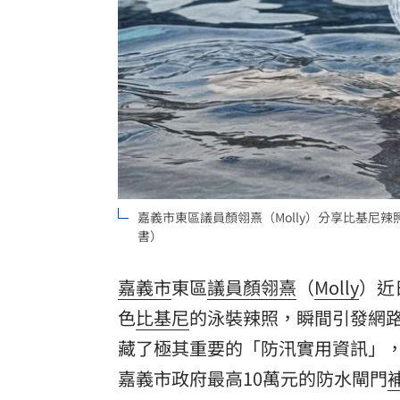
嘉義市東區議員顏翎熹（Molly）分享比基尼
書）
嘉義市
東區
議員
顏翎熹
（
Molly
）近
色
比基尼
的泳裝辣照，瞬間引發網
藏了極其重要的「防汛實用資訊」
嘉義市政府最高10萬元的防水閘門