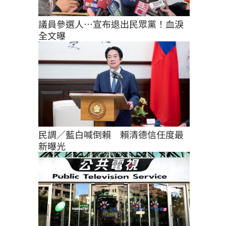
議員參選人…宣布退出民眾黨！血淚
全文曝
民調／藍白喊倒賴　賴清德信任度最
新曝光