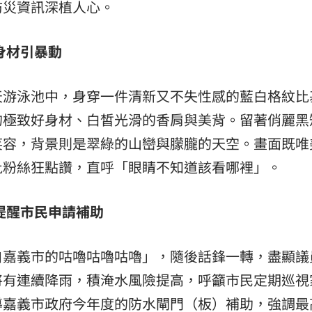
防災資訊深植人心。
身材引暴動
天游泳池中，身穿一件清新又不失性感的藍白格紋比
的極致好身材、白皙光滑的香肩與美背。留著俏麗黑
笑容，背景則是翠綠的山巒與朦朧的天空。畫面既唯
批粉絲狂點讚，直呼「眼睛不知道該看哪裡」。
提醒市民申請補助
自嘉義市的咕嚕咕嚕咕嚕」，隨後話鋒一轉，盡顯議
將有連續降雨，積淹水風險提高，呼籲市民定期巡視
導嘉義市政府今年度的防水閘門（板）補助，強調最