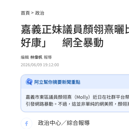
20%下架誰說的？張惇涵：專家會議討
首頁
政治
詭滑行自撞…他折腰姿勢成屍！死者身
嘉義正妹議員顏翎熹曬
張韶涵來了！悲慟現身化妝師小薇告別
好康」 網全暴動
議員：台中宣導AI圖，主管機關配中國
高檢署主任轟「雞同鴨講」 黃偉哲反
編輯
林偉帆
報導
2026/06/09 19:12:00
東發號遭灌負評破2萬則！老饕真實心得
阿立幫你摘要新聞重點
天后化妝師告別式 江蕙、張惠妹花籃
孫燕姿悲慟現身告別式！送別摯友化妝
嘉義市東區議員顏翎熹（Molly）近日在社群平
引發網路暴動。不過，這並非單純的網美照，顏翎
喝這種冰拿鐵 30歲男劇烈腹痛、險洗
下來的連續降雨應提前準備，並大力推廣嘉義市政
導的妙招，不僅成功吸引萬人目光，也讓生硬的防
政治中心／綜合報導
父代簽…兒「14天教召不去」付出慘痛