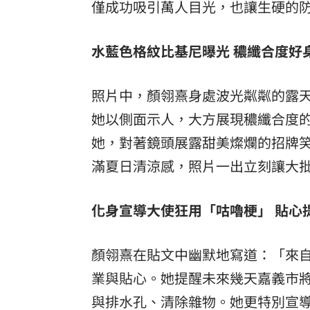
僅成功吸引萬人目光，也讓生硬的
水藍色格紋比基尼曝光 穠纖合度好
照片中，顏翎熹身處波光粼粼的露
她以側面示人，大方展現穠纖合度
她，對著鏡頭展露甜美燦爛的招牌
滿夏日清涼感，照片一出立刻讓大
化身宣導大使狂用「咕嚕梗」 貼心
顏翎熹在貼文中幽默地寫道：「來
業與貼心。她提醒未來幾天嘉義市
與排水孔、清除雜物。她更特別宣