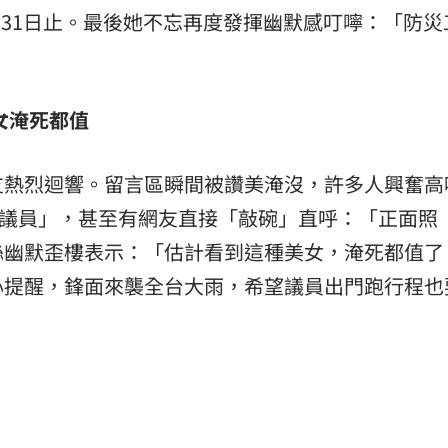
0月31日止。最後她不忘再度發揮幽默感叮嚀：「防
」
女淹死都值
友熱烈迴響。留言區瞬間被讚美淹沒，許多人興奮高
好甜美的議員」，甚至有網友直接「敲碗」直呼：「正面照
絲幽默歪樓表示：「估計看到這種美女，淹死都值了
心提醒，鋒面來襲全台大雨，希望議員出門跑行程也