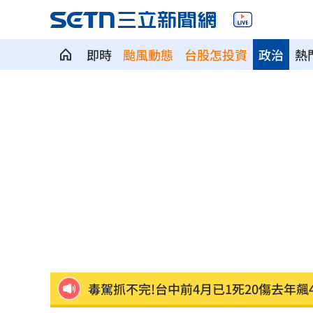
即時
颱風動態
台股怎投資
政治
熱
國安基金第9次護盤暴賺81% 歷年績效
天后化妝師告別式！江美琪素顏送最後
柯文哲曬電子手環喊1句 四叉貓不忍酸
白海豚逼近…北部發陸警？賈新興揭1關
新／龜山島今封島 綠島船班7日午後取
獨／<水玲瓏>製作出手 田路路領到退
50萬網紅遭「爆頭射殺」！直播全程放
毒駕抓不完!台中前4月已1死20傷去年飆