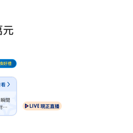
萬元
換好禮
看看
，瞬間
現正直播
對接
令宣