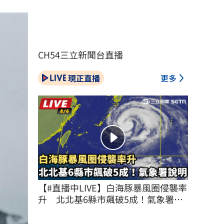
CH54三立新聞台直播
現正直播
更多
【#直播中LIVE】白海豚暴風圈侵襲率
升　北北基6縣市飆破5成！氣象署說
明