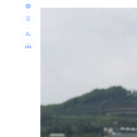
許忠信質詢炫耀飛行夾克！陳清龍回應
營養午餐「廚餘給弱勢吃」？蔣萬安回
台灣彩券開獎直播中
20:31
LIVE三立+24小時直播
15:27
三立iNEWS新聞台線上直播
18:00
市場到酒場料理！可果美蕃茄醬創無限
父親節送會拉筋的按摩椅 爸爸「筋歡喜
油品食安事件引關注 挑選保健食品要注
罕病博士彭士齊 輪椅上的生命覺醒！
11
酷澎「爸氣父親節」國際官方品牌齊聚