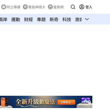
阿立導讀
寶島神很大
富房網
登入
兩岸
運動
財經
專題
新奇
科技
旅遊
汽車
寵物