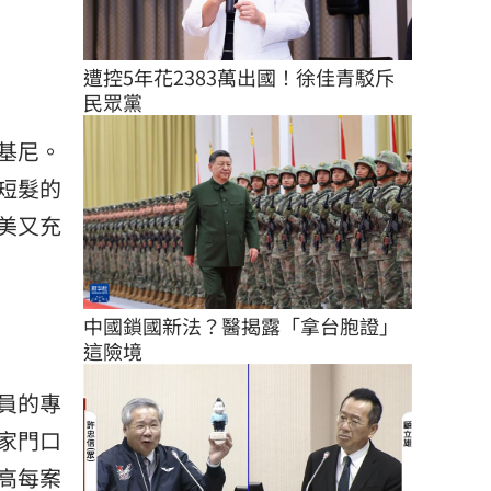
遭控5年花2383萬出國！徐佳青駁斥
民眾黨
基尼。
短髮的
美又充
中國鎖國新法？醫揭露「拿台胞證」
這險境
員的專
家門口
高每案