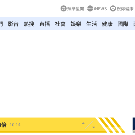
娛樂星聞
iNEWS
祝你健康
門
影音
熱搜
直播
社會
娛樂
生活
健康
國際
曝
10:24
一程
10:22
爆
10:18
鍵
10:17
消
10:16
休金
10:16
送
10:16
4倍
10:14