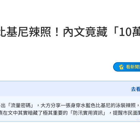
論
10:14
份曝
10:13
比基尼辣照！內文竟藏「10
式
10:13
國徽
10:13
擊了
10:11
看新聞
曝
10:11
去
致哀
10:09
師
10:06
台祭出「流量密碼」，大方分享一張身穿水藍色比基尼的泳裝辣照
熹在文中其實暗藏了極其重要的「防汛實用資訊」，提醒市民面
腎！
10:03
府最高10萬元的防水閘門補助。這場將高流量完美轉化為實質政
災資訊深植人心。
代價
10:03