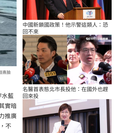
中國新鎖國政策！他示警這類人：恐
回不來
翎熹臉
名醫首表態北市長投他：在國外也趕
穿水藍
回來投
其實暗
力推廣
，不