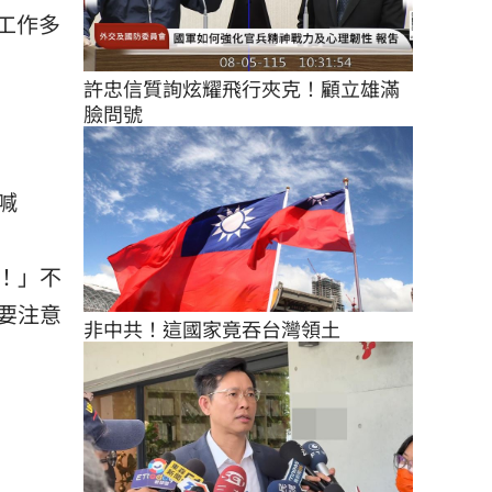
災工作多
許忠信質詢炫耀飛行夾克！顧立雄滿
臉問號
喊
！」不
要注意
非中共！這國家竟吞台灣領土