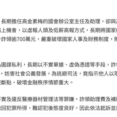
，長期擔任高金素梅的國會辦公室主任及助理，卻與
務上機會，以虛報人頭及低薪高報方式，長期將國家
詐領逾700萬元，嚴重破壞國家人事及財務制度，
為圖謀私利，長期以不實單據、虛偽憑證等手段，詐
源，妨害社會公義發展。為逃避司法，竟指示他人以
流斷點，破壞金融秩序情節重大。
不實及違反醫療器材管理法等罪嫌，詐領助理費及補
繳回犯罪所得，難認犯後態度良好，因此依法起訴並