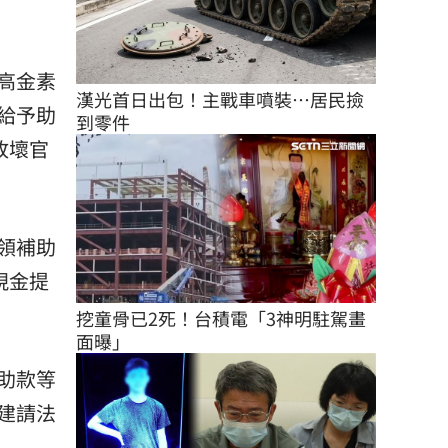
高金素
漢光首日出包！主戰車噴裝…居民撿
給予助
到零件
敗壞官
領補助
現金提
挖童骨已2死！台積電「3神明駐駕畫
面曝」
助款等
建請法