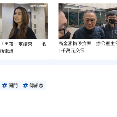
高金素梅涉貪案　辦公室主
「黑夜一定結束」　名
1千萬元交保
話電爆
開門
傳訊息