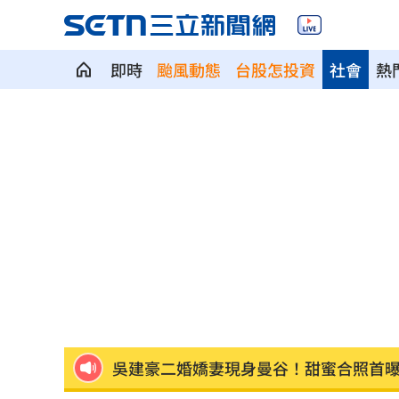
即時
颱風動態
台股怎投資
社會
熱
姜厚任消失螢光幕16年 親吐不接戲原
堂哥代收教召令沒說？害堂弟沒報到遭
認曾獲《浪姐》邀約！鬼鬼曝未能參戰
昔網購神童創3.9億業績！跌谷底日領70
苦茶油問題廠增至6家 食藥署將找專家輔
吳建豪二婚嬌妻現身曼谷！甜蜜合照首