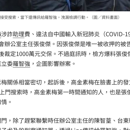
11:00
接受搜索，當下還傳訊給羅智強，洩漏檢調行動。（圖／資料畫面）
:00
梅
涉詐
助理
費、違法自中國輸入新冠肺炎（COVID-1
國會辦公室主任張俊傑。因張俊傑是唯一被收押的被
後裁定1000萬元交保。不過庭訊時，檢方爆料張俊
黨立委
羅智強
，企圖影響辦案。
素梅關係相當密切，起訴後，高金素梅在臉書上的發
晨上門搜索時，高金素梅第一時間通知的人，也是張
知情。
開門，除了趕緊聯繫時任辦公室主任的陳智葟、台東