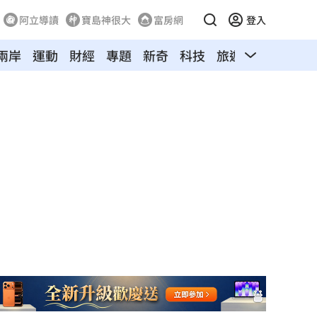
阿立導讀
寶島神很大
富房網
登入
兩岸
運動
財經
專題
新奇
科技
旅遊
汽車
寵物