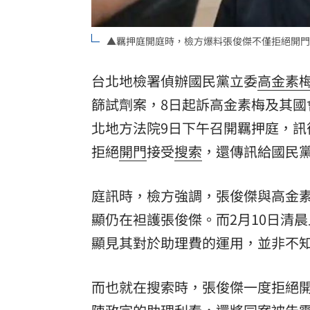
酷澎「爸氣父親節」國際官方品牌齊聚
▲羈押庭開庭時，檢方爆料張俊傑不僅拒絕開門
罕病博士彭士齊 輪椅上的生命覺醒！
11
台北地檢署偵辦國民黨立委
高金素
篩試劑案，8日起訴高金素梅及其
北地方法院9日下午召開羈押庭，訊
拒絕
開門
接受
搜索
，還傳訊給國民
庭訊時，檢方強調，張俊傑與高金
顯仍在袒護張俊傑。而2月10日清
顯見其對於助理費的運用，並非不
而也就在搜索時，張俊傑一度拒絕