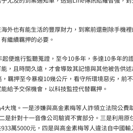
子尤及的到案通知單，透過Line傳訊給羅智強，對
在海外也有能生活的豐厚財力，到案前還刪除手機裡
，有繼續羈押的必要。
年起便進行監聽蒐證，至今10多年，多達10多年的
可能，且時間久遠，才會導致其記憶與其他被告供述
癌，羈押至今暴瘦10幾公斤，看守所環境惡劣，前
望能給予交保機會，以科技監控代替羈押。
為4大塊。一是涉嫌與高金素梅等人詐領立法院公費
。二是針對十一音像公司驗資不實部分。三是利用原
33萬5000元，四是與高金素梅等人違法自中國輸