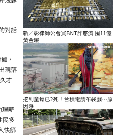
外洩露
的對話
新／彰律師公會買BNT詐慈濟 囤11億
黃金曝
證據，
出現落
不久才
挖到童骨已2死！台積電請布袋戲…原
因曝
助理薪
住民多
入快篩