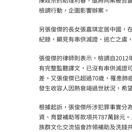
陳政宗的助理利春，還將同案被告露
檢調行動，企圖影響辦案。
另張俊傑的長女張嘉琪定居中國，
紀錄，顯見有串供滅證、逃亡之虞
張俊傑的律師則表示，檢調自2012
有完整監聽譯文，已沒有串供滅證
差。又張俊傑已超過70歲，罹患肺
發生收容人因熱衰竭過世狀況，希
根據起訴，張俊傑所涉犯罪事實分
資、育嬰補助等款項共787萬餘元
族群文化交流協會詐領補助及洗錢共9