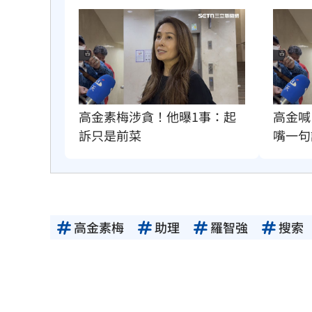
高金素梅涉貪！他曝1事：起
高金喊
訴只是前菜
嘴一句
高金素梅
助理
羅智強
搜索