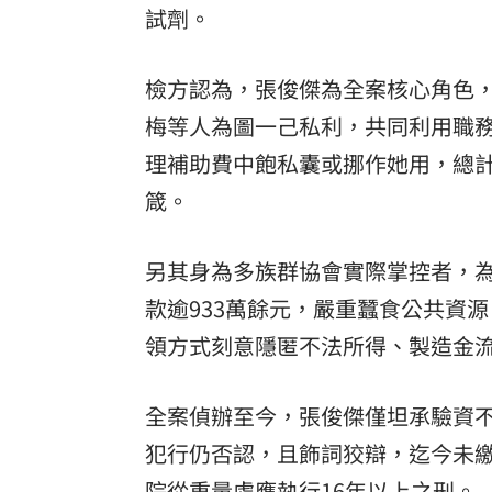
試劑。
檢方認為，張俊傑為全案核心角色
梅等人為圖一己私利，共同利用職
理補助費中飽私囊或挪作她用，總計
箴。
另其身為多族群協會實際掌控者，
款逾933萬餘元，嚴重蠶食公共資
領方式刻意隱匿不法所得、製造金
全案偵辦至今，張俊傑僅坦承驗資
犯行仍否認，且飾詞狡辯，迄今未
院從重量處應執行16年以上之刑。