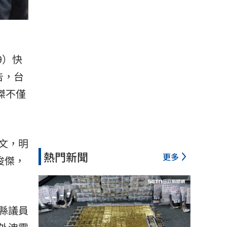
9）快
告，台
傑不僅
文，明
熱門新聞
更多
俊傑，
縣議員