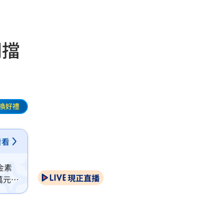
門擋
換好禮
看看
金素
現正直播
萬元交