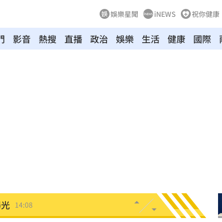
娛樂星聞
iNEWS
祝你健康
門
影音
熱搜
直播
政治
娛樂
生活
健康
國際
因
14:21
法辦
14:17
苦衷
14:15
0元
14:14
導
14:13
曝光
14:08