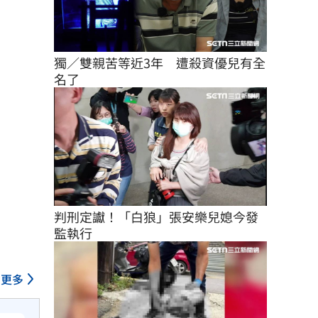
獨／雙親苦等近3年　遭殺資優兒有全
名了
判刑定讞！「白狼」張安樂兒媳今發
監執行
更多