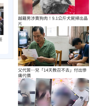
越籍男涉賣狗肉！9.1公斤犬屍掃出晶
片
任
父代簽…兒「14天教召不去」付出慘
痛代價