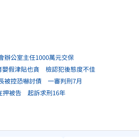
辦公室主任1000萬元交保
！育嬰假津貼也貪 檢認犯後態度不佳
長被控恐嚇討債 一審判刑7月
在押被告 起訴求刑16年