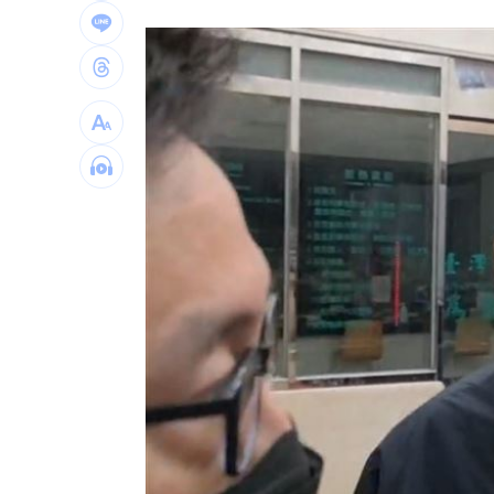
暑假煮三餐太崩潰 家長曝好市多懶人
44歲焦糖離開政壇變直播主了 加入原
百年堂苦茶油苯駢芘超標3倍！產線全停
新／「15縣市」大雨特報 一路下到晚
台灣彩券開獎直播中
20:31
LIVE三立+24小時直播
15:27
三立iNEWS新聞台線上直播
18:00
市場到酒場料理！可果美蕃茄醬創無限
父親節送會拉筋的按摩椅 爸爸「筋歡喜
油品食安事件引關注 挑選保健食品要注