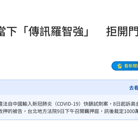
曝光
14:07
曝
14:07
當下「傳訊羅智強」 拒開
聽
14:05
價
14:02
14:00
看新聞
中
13:59
去
報警
13:59
罪了
13:55
自中國輸入新冠肺炎（COVID-19）快篩試劑案，8日起訴高
押的被告，台北地方法院9日下午召開羈押庭，訊後裁定1000
洗腎
13:53
受搜索，還傳訊給國民黨立委羅智強，企圖影響辦案。
荒謬
13:53