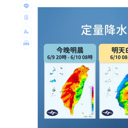
男星拍足球戲正中要害 導演喊：效果
父親節辭世 前彰化市代蔡裕昌享壽71
補充兵12天也不服！男連2次放鳥代價慘
台灣彩券開獎直播中
20:31
LIVE三立+24小時直播
15:27
三立iNEWS新聞台線上直播
18:00
商場戰國來臨 台中「頂奢大道」逐漸
台彩父親節推新刮刮樂千萬頭獎超「爸
「拍片人的多重宇宙」職涯論壇9/12登
8國球員齊聚高雄 Formosa 7s掀足球