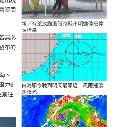
意瞬間
新／有望放颱風假?8縣市明達停班停
課標準
若無必
發布的
海、
風力6
白海豚今晚到明天最靠近　風雨搖滾
區曝光
免前往