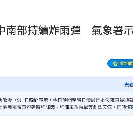
火球
18:57
嗨翻
18:53
中南部持續炸雨彈 氣象署
海警
18:52
准辭
18:52
爐
18:45
看新聞
解
18:45
去
捲走
18:39
懂
18:39
象署今（9）日晚間表示，今日晚間至明日清晨是本波降雨最顯
提醒民眾留意短延時強降雨、強陣風及雷擊等劇烈天氣，同時慎
噸
18:34
33