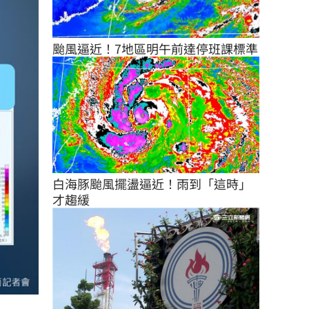
颱風逼近！7地區明午前達停班課標準
白海豚颱風擺盪逼近！雨到「這時」
才趨緩