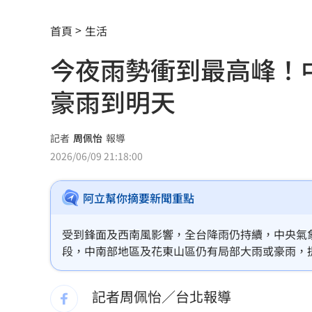
孫易磊登板2局2K無失分！ 飆156公里
首頁
生活
直擊／NEWBEAT高雄首秀 震胸舞全場
今夜雨勢衝到最高峰！
颱風紫暴雨今晚開炸 估「這時」解除
豪雨到明天
傅家接班人幕僚酒駕遭移送！公所火速
獅子座新月伴日蝕！12星座一週運勢出
記者
周佩怡
報導
2026/06/09 21:18:00
桃猿二軍單場僅3投 副領隊曝下週可緩
阿立幫你摘要新聞重點
颱風硬闖海邊！巨浪來1家4剩3 男童被
大盤收紅、正二反跌？ 拆解槓反ETF秒
受到鋒面及西南風影響，全台降雨仍持續，中央氣
段，中南部地區及花東山區仍有局部大雨或豪雨，
白海豚逼近強降雨 石門單日狂洩508萬
水暴漲、積淹水及山區坍方落石等災害。
記者周佩怡／台北報導
專家喊台股「下週噴千點」關鍵訊號
18: