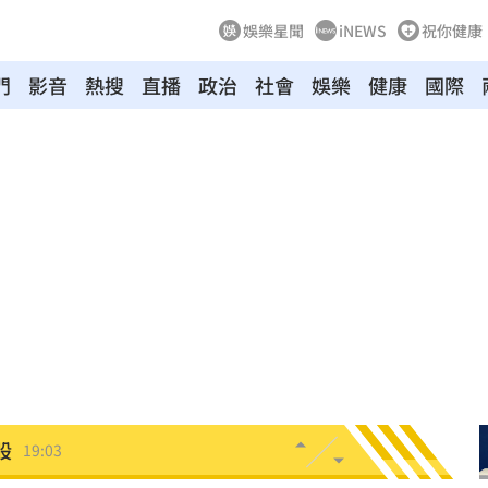
娛樂星聞
iNEWS
祝你健康
門
影音
熱搜
直播
政治
社會
娛樂
健康
國際
休
19:20
目標
19:18
19:12
霸凌
19:08
19:03
留情
19:03
股
19:03