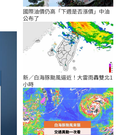
國際油價仍高「下週是否漲價」中油
公布了
新／白海豚颱風逼近！大雷雨轟雙北1
小時