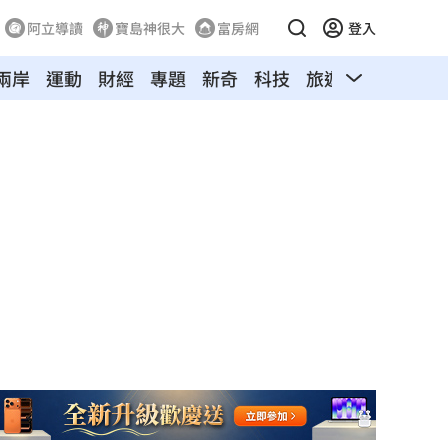
阿立導讀
寶島神很大
富房網
登入
兩岸
運動
財經
專題
新奇
科技
旅遊
汽車
寵物