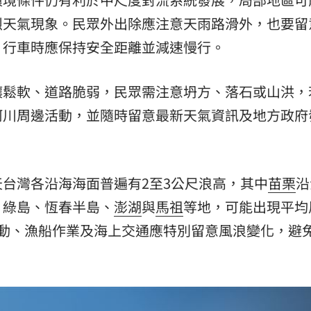
烈天氣現象。民眾外出除應注意天雨路滑外，也要留
，行車時應保持安全距離並減速慢行。
壤鬆軟、道路脆弱，民眾需注意坍方、落石或山洪，
河川周邊活動，並隨時留意最新天氣資訊及地方政府
台灣各沿海海面普遍有2至3公尺浪高，其中
苗栗
沿
、綠島、恆春半島、
澎湖
與
馬祖
等地，可能出現平均
活動、漁船作業及海上交通應特別留意風浪變化，避