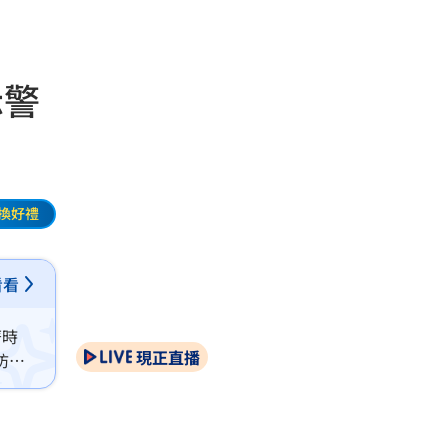
示警
換好禮
看看
著時
現正直播
防溪