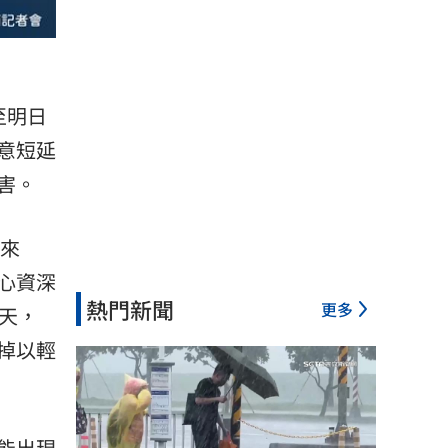
至明日
意短延
害。
量來
心資深
熱門新聞
更多
天，
掉以輕
能出現