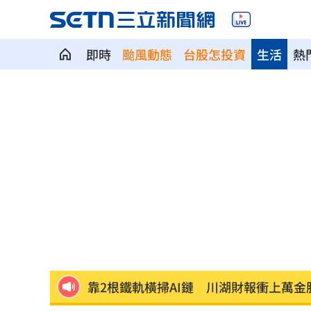
即時
颱風動態
台股怎投資
生活
熱
99歲婆婆「月花35萬」！66歲媳無法退
外野僅是短暫快樂 餅總曝張皓崴終極
想靠正二翻本？ 達人教戰槓反ETF心法
男同事追求不成跟騷偷拍 女師控校方
演習硬上路還無照！鳳山女慘收10萬單
一軍不是來跑龍套 餅總對新人不手下
靠2根鐵軌橫掃AI鏈 川湖財報衝上萬金