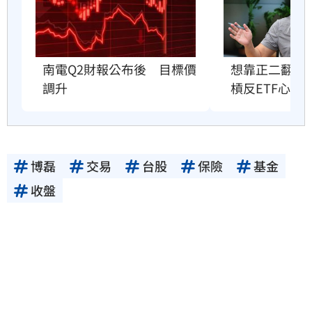
想靠正二翻本
南電Q2財報公布後　目標價
槓反ETF心法
調升
博磊
交易
台股
保險
基金
收盤