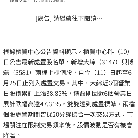
處置交易。（示意圖/ AI製圖）
[廣告] 請繼續往下閱讀…
根據櫃買中心公告資料顯示，櫃買中心昨（10）
日公告最新處置股名單，新增大綜（3147）與
博
磊
（3581）兩檔上櫃個股，自今（11）日起至6
月25日止列入處置
交易
。其中，大綜近6個營業
日股價累計上漲38.85%，博磊則因近6個營業日
累計跌幅高達47.31%，雙雙達到處置標準。兩檔
個股處置期間皆採20分鐘撮合一次交易方式，市
場關注在限制交易頻率後，股價波動是否有機會
降溫。