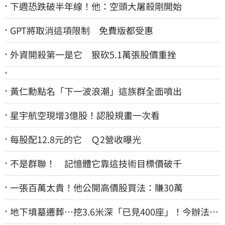
下週恐跌破半年線！他：空頭大屠殺剛開始
GPT將取消這項限制 免費版都受惠
外資開殺第一是它 狠砍5.1萬張股價重挫
黃仁勳點名「下一波浪潮」這族群全面噴出
星宇航空現增3億股！認股規畫一次看
每股配12.8元的它 Ｑ2營收曝光
不是群聯！ 記憶體它靠這技術目標價破千
一張百萬太貴！他公開高價股買法：賺30萬
地下墳墓遷葬…挖3.6米深「已見400座」！今辦法會
安撫祖先