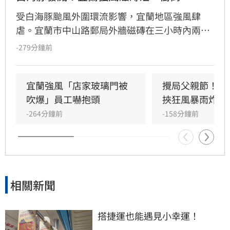
受白海豚颱風外圍環流影響，宜蘭地區強風肆
虐。宜蘭市中山路郵局外牆磁磚在三小時內兩度
剝落，武營街亦發生磁磚砸地險象，所幸無人傷
-279分鐘前
亡。此外，五結與三星鄉傳出路樹倒塌，市區選
舉看板受強風吹襲搖搖欲墜，烏石港賞鯨船被迫
全面停駛。
宜蘭強風「店家玻璃門被
攪局父親節！中
吹爆」員工嚇抱頭
挾狂風暴雨炸雙
-264分鐘前
-158分鐘前
相關新聞
搭捷運也能遇見小幸運！