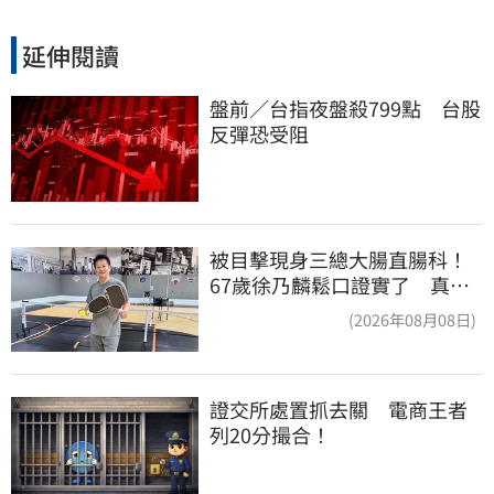
延伸閱讀
盤前／台指夜盤殺799點　台股
反彈恐受阻
被目擊現身三總大腸直腸科！
67歲徐乃麟鬆口證實了 真實
體況曝光
(2026年08月08日)
證交所處置抓去關　電商王者
列20分撮合！