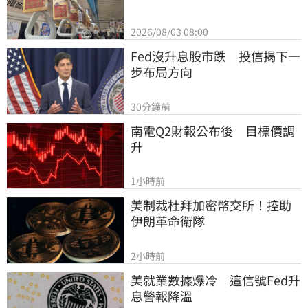
2026/08/03 08:00
Fed沒升息股市跌　投信揭下一
步布局方向
30分鐘前
南電Q2財報公布後　目標價調
升
1小時前
美制裁杜拜加密幣交所！控助
伊朗革命衛隊
2小時前
美就業數據爆冷　這信號Fed升
息警報降溫