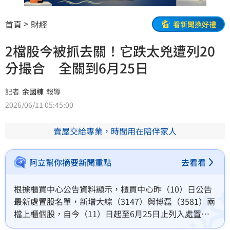
首頁
財經
看新聞換好禮
2檔股今被抓去關！它跌太兇遭列20
分撮合 全關到6月25日
記者
余國棟
報導
2026/06/11 05:45:00
賣屋交給專業，時間用在陪伴家人
阿立幫你摘要新聞重點
去看看
根據櫃買中心公告資料顯示，櫃買中心昨（10）日公告
最新處置股名單，新增大綜（3147）與博磊（3581）兩
檔上櫃個股，自今（11）日起至6月25日止列入處置交
易。其中，大綜近6個營業日股價累計上漲38.85%，博