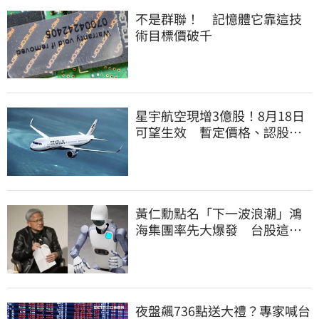
不是群聯！ 記憶體它靠這技
術目標價破千
星宇航空現增3億股！8月18日
可望生效 暫定價格、認股規
畫一次看
黃仁勳點名「下一波浪潮」鴻
海集團率先大爆發 台股這族
群全面噴出
夜盤飆736點送大禮？專家喊台