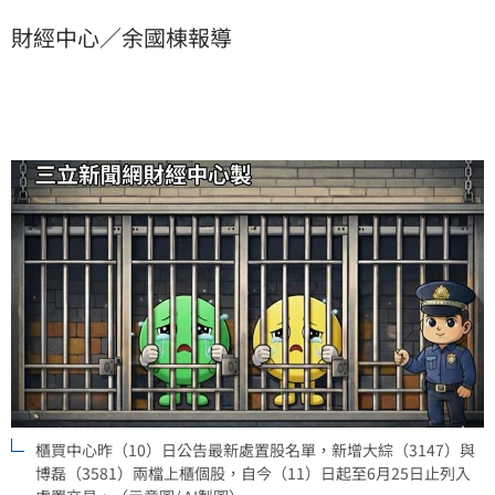
磊則因近6個營業日累計跌幅高達47.31%，雙雙達到處
財經中心／余國棟報導
置標準。兩檔個股處置期間皆採20分鐘撮合一次交易方
式，市場關注在限制交易頻率後，股價波動是否有機會
降溫。
櫃買中心昨（10）日公告最新處置股名單，新增大綜（3147）與
博磊（3581）兩檔上櫃個股，自今（11）日起至6月25日止列入