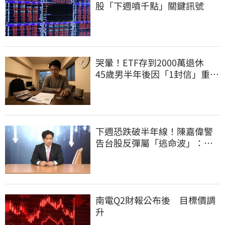
股「下週噴千點」關鍵訊號
哭暈！ETF存到2000萬退休
45歲男半年後因「1封信」重回
職場
下週恐跌破半年線！陳嘉偉警
告台股反彈屬「逃命波」：空
頭大屠殺剛開始
南電Q2財報公布後 目標價調
升