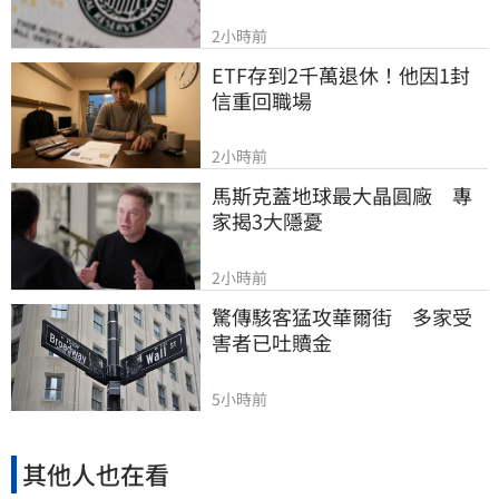
2小時前
ETF存到2千萬退休！他因1封
信重回職場
2小時前
馬斯克蓋地球最大晶圓廠　專
家揭3大隱憂
2小時前
驚傳駭客猛攻華爾街　多家受
害者已吐贖金
5小時前
其他人也在看