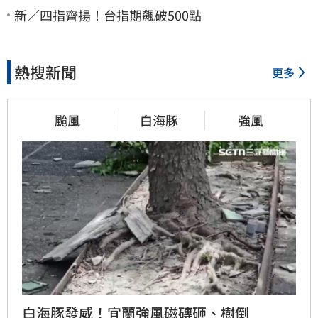
新／四指齊揚！台指期飆破500點
熱搜新聞
更多
颱風
白海豚
強風
白海豚發威！宜蘭強風磁磚砸、樹倒