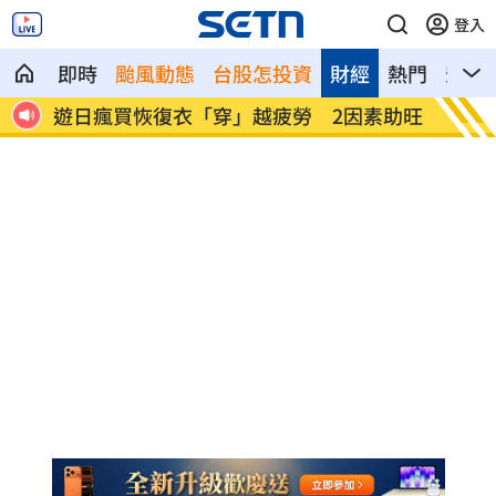
登入
即時
颱風動態
台股怎投資
財經
熱門
影音
襲造
遊日瘋買恢復衣「穿」越疲勞 2因素助旺
煮菜遭
傭