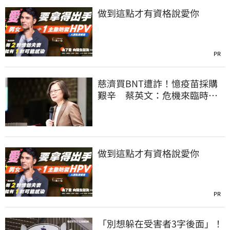
做到這點才有資格說愛你
PR
慈濟買BNT遭詐！憶疫苗採購
艱辛 蔡英文：危機來臨時務
必相信專業
做到這點才有資格說愛你
PR
「別想躲在受害者3字後面」！