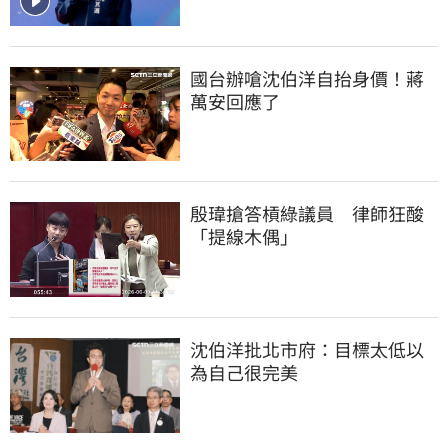
國台辦嗆沈伯洋自抬身價！蔣
萬安回應了
殷瑋搶答槓綠議員　律師狂酸
「提線木偶」
沈伯洋批北市府：目標太低以
為自己很完美