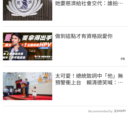
她要慈濟給社會交代：誰拍板
付10.6億
做到這點才有資格說愛你
PR
太可愛！總統致詞中「他」無
預警衝上台 賴清德笑喊：卸
任再交棒給你
Recommended by