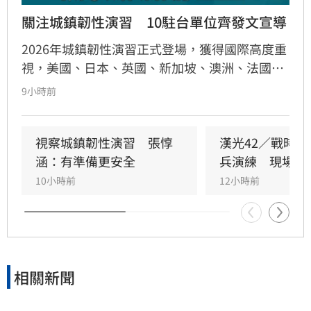
關注城鎮韌性演習　10駐台單位齊發文宣導
2026年城鎮韌性演習正式登場，獲得國際高度重
視，美國、日本、英國、新加坡、澳洲、法國、
荷蘭、紐西蘭、捷克及歐盟等10個駐台單位，近
9小時前
日紛紛透過官方社群平台，主動分享演習時程與
避難資訊，提醒在台僑民與旅客配合人車管制、
疏散避難及行動網路降速等措施。國安會副秘書
視察城鎮韌性演習　張惇
漢光42／戰時
長林飛帆表示，謝謝這些理念相近國家的關心和
涵：有準備更安全
兵演練　現場曝
支持。自助人助，「在許多朋友關心我們安全的
10小時前
12小時前
同時，我們也要為自己的安全多做一分準備。」
相關新聞