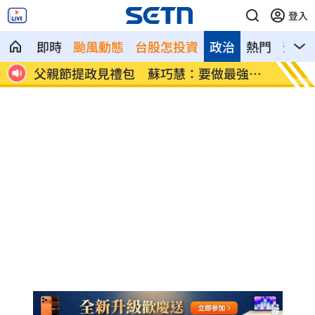
登入
即時
颱風動態
台股怎投資
政治
熱門
影音
強後
楊千霈一人扛2女兒出國！突崩潰大哭
王凱生