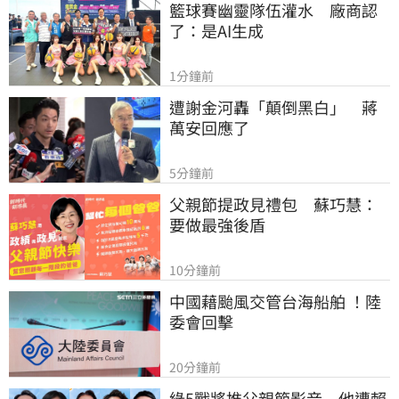
籃球賽幽靈隊伍灌水　廠商認
了：是AI生成
1分鐘前
遭謝金河轟「顛倒黑白」　蔣
萬安回應了
5分鐘前
父親節提政見禮包　蘇巧慧：
要做最強後盾
10分鐘前
中國藉颱風交管台海船舶 ！陸
委會回擊
20分鐘前
綠5戰將推父親節影音　他遭賴