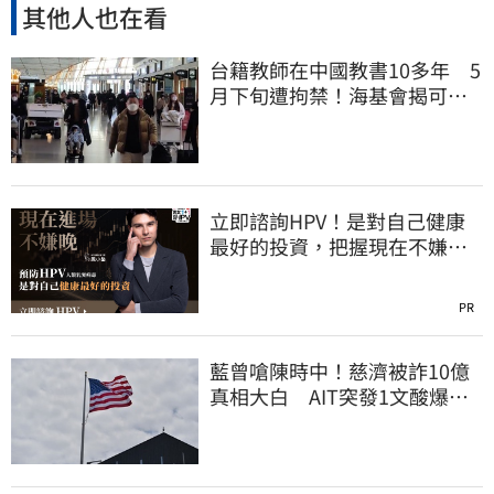
其他人也在看
台籍教師在中國教書10多年 5
月下旬遭拘禁！海基會揭可能
原因
立即諮詢HPV！是對自己健康
最好的投資，把握現在不嫌
晚！
PR
藍曾嗆陳時中！慈濟被詐10億
真相大白 AIT突發1文酸爆…
他笑：真的很會