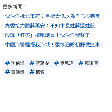
更多新聞：
沈伯洋批北市府：目標太低以為自己很完美
綠委接力酸蔣萬安：不知市長姓蔣還姓殷
殷瑋「狂答」還嗆議員！沈伯洋發聲了
中國海警騷擾我海域！張惇涵盼朝野做這事
沈伯洋
蔣萬安
吳思瑤
羅浚晅
吳沛憶
范雲