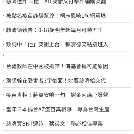
慈濟遭詐10億 AIT突發文打擊詐騙網笑翻
被點名疫苗詐騙幫兇！柯志恩嗆1句網罵爆
賴清德預告：0-18歲明年起每月可領五千
致詞中「他」突衝上台 賴清德笑點接班人
台籍教師在中國被拘禁！海基會揭可能原因
別想躲在受害者3字後面！她要慈濟給交代
疫苗真相！蔣萬安嗆一句 謝金河痛心發聲
當年日本捐台AZ疫苗真相曝 專為台灣生產
慈濟買BNT遭詐 蔡英文：務必相信專業