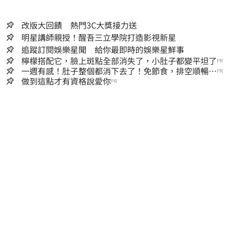
改版大回饋 熱門3C大獎接力送
明星講師親授！醒吾三立學院打造影視新星
追蹤訂閱娛樂星聞 給你最即時的娛樂星鮮事
檸檬搭配它，臉上斑點全部消失了，小肚子都變平坦了
PR
一週有感！肚子整個都消下去了！免節食，排空順暢就
PR
夠
做到這點才有資格說愛你
PR