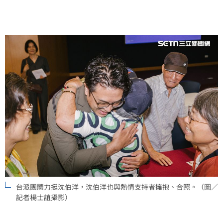
台派團體力挺沈伯洋，沈伯洋也與熱情支持者擁抱、合照。（圖／
記者楊士誼攝影）