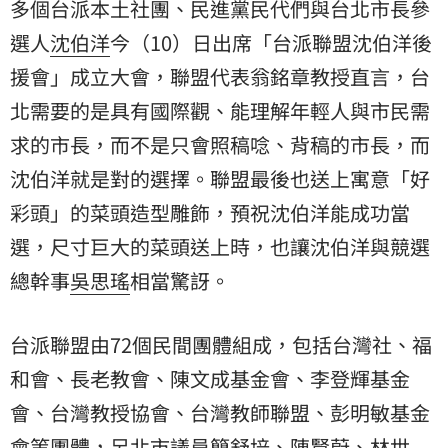
多個台派本土社團、民進黨民代們與台北市長參
選人
沈伯洋
今（10）日出席「台派聯盟沈伯洋後
援會」成立大會，聯盟代表翁銘章教授直言，台
北需要的是具有國際觀、能理解年輕人與市民需
求的市長，而不是只會照稿唸、背稿的市長，而
沈伯洋就是對的選擇。聯盟最後也送上寓意「好
彩頭」的菜頭造型雕飾，預祝沈伯洋能成功當
選，尺寸巨大的菜頭送上時，也讓沈伯洋與競選
總幹事
吳思瑤
相當驚訝。
台派聯盟由72個民間團體組成，包括台灣社、福
和會、長老教會、陳文成基金會、李登輝基金
會、台灣教授協會、台灣教師聯盟、彭明敏基金
會等團體，另北市議員簡舒培、陳賢蔚、林世