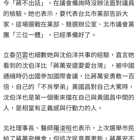
今「蔣不出話」，在議會備詢時沒辦法面對議員
的檢驗。她也表示，要代表台北市黨部告訴大
家，這場選戰在黨部、競選辦公室、北市議會黨
團「三位一體」，已經準備好了。
立委
范雲
也細數她與沈伯洋共事的經驗，直言她
看到的沈伯洋比「蔣萬安還要愛台灣」，被中國
通緝時仍出國參加國際會議，比蔣萬安勇敢一百
倍，自己的「不肖學弟」黃國昌對自己大罵時，
沈伯洋也是第一個衝來擋在自己與黃國昌中間的
人，是相當有正義感與行動力的人。
北社理事長、醫師
羅浚晅
也表示，上次選舉市民
給了蔣萬安機會，但這次民意要更新，蔣萬安不