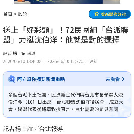
首頁
政治
看新聞換好禮
送上「好彩頭」！72民團組「台派聯
盟」力挺沈伯洋：他就是對的選擇
記者
楊士誼
報導
2026/06/10 13:40:00
2026/06/10 17:22:57
更新
阿立幫你摘要新聞重點
去看看
多個台派本土社團、民進黨民代們與台北市長參選人沈
伯洋今（10）日出席「台派聯盟沈伯洋後援會」成立大
會，聯盟代表翁銘章教授直言，台北需要的是具有國際
觀、能理解年輕人與市民需求的市長，而不是只會照稿
唸、背稿的市長，而沈伯洋就是對的選擇。聯盟最後也
記者楊士誼／台北報導
送上寓意「好彩頭」的菜頭造型雕飾，預祝沈伯洋能成