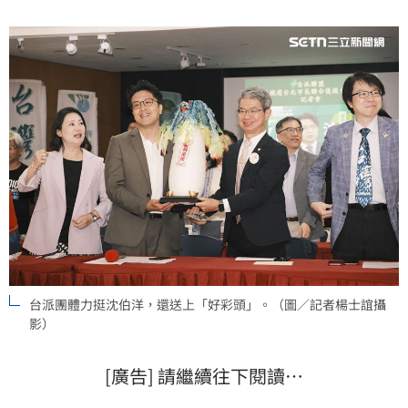
功當選，尺寸巨大的菜頭送上時，也讓沈伯洋與競選總
幹事吳思瑤相當驚訝。
台派團體力挺沈伯洋，還送上「好彩頭」。（圖／記者楊士誼攝
影）
[廣告] 請繼續往下閱讀…