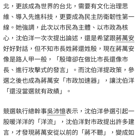
北，更該成為世界的台北，需要有文化治理思
維、導入先進科技，更要成為民主防衛韌性第一
線。她強調，此次以市民為主體、以市政為核
心，沈伯洋一次次提出論述，還是希望跟
蔣萬安
好好對話，但不知市長姓蔣還姓殷，現在蔣萬安
像是路人甲一般，「殷瑋卻在做比市長還像市
長、進行攻擊式的發言」。而沈伯洋提政策，參
選之後也成為蔣萬安「市政加速器」，讓沈伯洋
「還沒當選就有政績」。
競選執行總幹事
吳沛憶
表示，沈伯洋參選引起一
股暖洋洋的「洋流」，沈伯洋對市政提出許多建
言，才發現蔣萬安從以前的「蔣不聽」，變成如