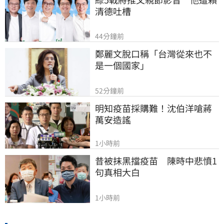
清德吐槽
44分鐘前
鄭麗文脫口稱「台灣從來也不
是一個國家」
52分鐘前
明知疫苗採購難！沈伯洋嗆蔣
萬安造謠
1小時前
昔被抹黑擋疫苗　陳時中悲憤1
句真相大白
1小時前