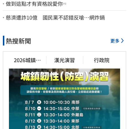
做到這點才有資格說愛你
PR
慈濟遭詐10億 國民黨不認錯反嗆⋯網炸鍋
熱搜新聞
更多
2026城鎮韌
漢光演習
行政院
性演習