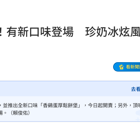
收押
12:07
生成
12:03
！有新口味登場 珍奶冰炫
傷害
12:03
告白
12:00
了
11:59
看新聞
正妹
11:59
去
聲了
11:57
11:56
，並推出全新口味「香鷄蛋厚鬆餅堡」，今日起開賣；另外，頂
場。（賴俊佑）
後盾
11:54
:49