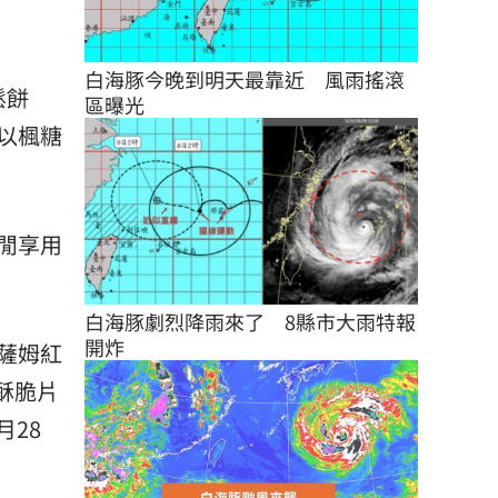
白海豚今晚到明天最靠近　風雨搖滾
鬆餅
區曝光
以楓糖
閒享用
白海豚劇烈降雨來了　8縣市大雨特報
開炸
薩姆紅
酥脆片
月28