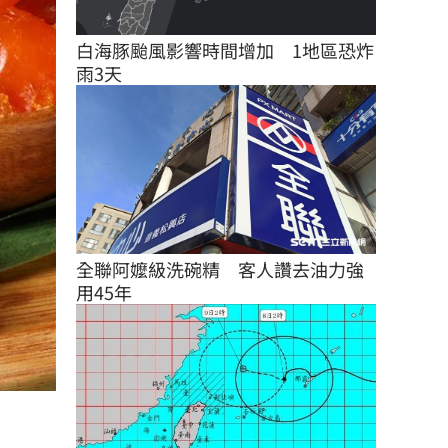
白海豚颱風影響時間增加　1地區恐炸
雨3天
全聯阿嬤級洗碗精　客人讚去油力強
用45年