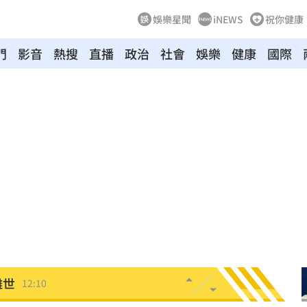
娛樂星聞
iNEWS
祝你健康
門
影音
熱搜
直播
政治
社會
娛樂
健康
國際
回應
12:24
漂河
12:21
囂
12:20
怒嗆
12:20
唱
12:17
離世
12:10