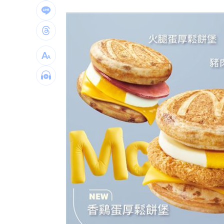
王凱生前暴瘦！經紀人曝「這裡」出狀
見放火翻垃圾找相機 黃豪平憶16年前
中國藉颱風交管台海船舶 ！陸委會回擊
白海豚甩雨彈！週末炸大雨區域曝光
11:
台灣彩券開獎直播中
20:31
LIVE三立+24小時直播
15:27
三立iNEWS新聞台線上直播
18:00
AI時代！威力馬導入智慧營運系統提升
台彩父親節推新刮刮樂千萬頭獎超「爸
商場戰國來臨 台中「頂奢大道」逐漸