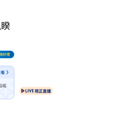
風睽
換好禮
看看
呱呱
現正直播