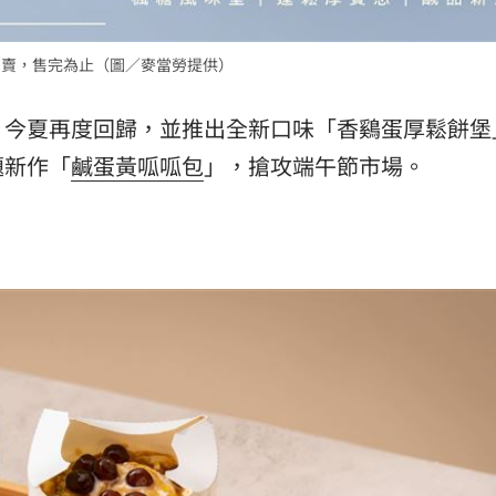
場！
10:30
開賣，售完為止（圖／麥當勞提供）
熱潮
10:00
，今夏再度回歸，並推出全新口味「香鷄蛋厚鬆餅堡
15
題新作「
鹹蛋黃呱呱包
」，搶攻端午節市場。