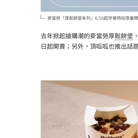
「拍片人的多重宇宙」職涯論壇9/12登
麥當勞「厚鬆餅堡系列」6/10起早餐時段限量
8國球員齊聚高雄 Formosa 7s掀足球
去年掀起搶購潮的麥當勞厚
鬆餅堡
理想混蛋號召粉絲跨海追星吃美食！
18:
日起開賣；另外，頂呱呱也推出話