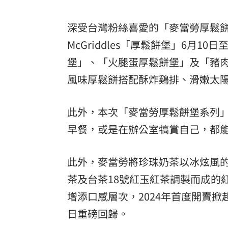
深受台灣粉絲喜愛的「麥當勞厚鬆
McGriddles「厚鬆餅堡」6月
堡」、「火腿蛋厚鬆餅堡」及「豬
風味厚鬆餅搭配酥炸鷄排、滑嫩太
此外，本次「麥當勞厚鬆餅堡系列
早餐，或是在辦公室犒賞自己，都
此外，麥當勞將珍珠奶茶以冰炫風
茶及台茶18號紅玉紅茶調製而成的
增添口感層次，2024年首度開賣掀
日重磅回歸。