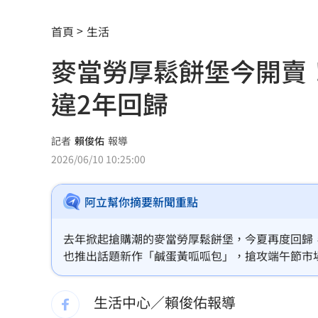
不滿被碎念 尪抓狂揮金屬拐杖殺妻遭
首頁
生活
籃球賽幽靈隊伍灌水 廠商認了：是AI
麥當勞厚鬆餅堡今開賣
掐頸列車長互毆！75歲翁頭破血流怒告
違2年回歸
謝金燕凌晨淚憶豬哥亮！一句話藏深情
遭謝金河轟「顛倒黑白」 蔣萬安回應
記者
賴俊佑
報導
2026/06/10 10:25:00
撞臉大咖韓星！《陽光》導演簽下台大
阿立幫你摘要新聞重點
台大3碩1博疑學歷造假 姜厚任女友發
發新冠藥拉票！郭再添陸妻二審下場慘
去年掀起搶購潮的麥當勞厚鬆餅堡，今夏再度回歸
也推出話題新作「鹹蛋黃呱呱包」，搶攻端午節市
父親節提政見禮包 蘇巧慧：要做最強
生活中心／賴俊佑報導
楊千霈一人扛2女兒出國！突崩潰大哭
11