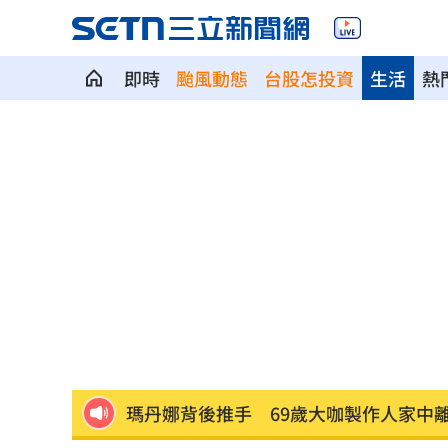
即時
颱風動態
台股怎投資
生活
熱
全聯廣告遭轟AI味太重！導演親上火線
白海豚雨彈炸台中！東海大學周邊成漂
前進深藍鐵票區！沈伯洋掃街遇女子叫
孫安佐轉發舊片喊中二病 遭前經紀人
《東!帶我走》卡司曝光！大咖台東接力
瑪丹娜背後推手 69歲大咖製作人家中