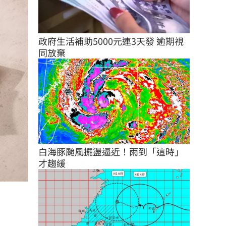
政府生活補助5000元連3天發 逾期視
同放棄
白海豚颱風擺盪逼近！雨到「這時」
才趨緩