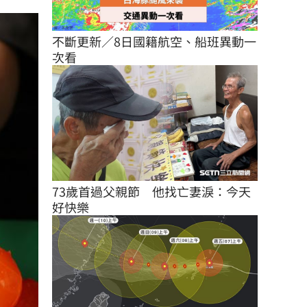
不斷更新／8日國籍航空、船班異動一
次看
73歲首過父親節　他找亡妻淚：今天
好快樂