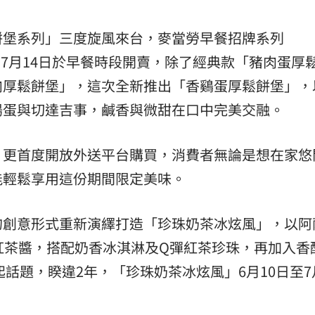
餅堡系列」三度旋風來台，麥當勞早餐招牌系列
10日至7月14日於早餐時段開賣，除了經典款「豬肉蛋厚
肉厚鬆餅堡」，這次全新推出「香鷄蛋厚鬆餅堡」，
陽蛋與切達吉事，鹹香與微甜在口中完美交融。
」更首度開放外送平台購買，消費者無論是想在家悠
能輕鬆享用這份期間限定美味。
的創意形式重新演繹打造「珍珠奶茶冰炫風」，以阿
紅茶醬，搭配奶香冰淇淋及Q彈紅茶珍珠，再加入香
起話題，睽違2年，「珍珠奶茶冰炫風」6月10日至7