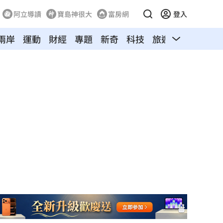
阿立導讀
寶島神很大
富房網
登入
兩岸
運動
財經
專題
新奇
科技
旅遊
汽車
寵物