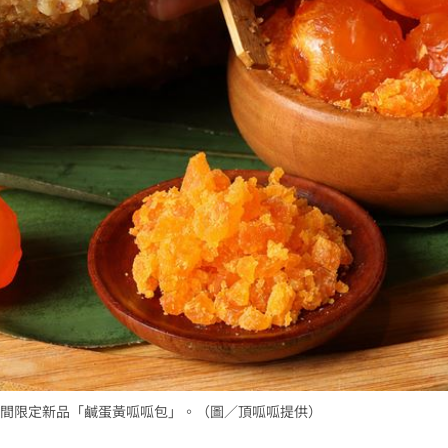
間限定新品「鹹蛋黃呱呱包」。（圖／頂呱呱提供）