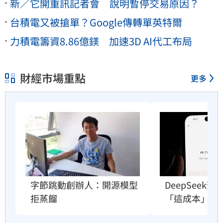
新／它開重訊記者會 說明暫停交易原因？
台積電又被搶單？Google傳轉單英特爾
力積電籌資8.86億鎂 加速3D AI代工布局
財經市場重點
更多
字節跳動創辦人：開源模型
DeepSeek
拒蒸餾
「這成本」撐