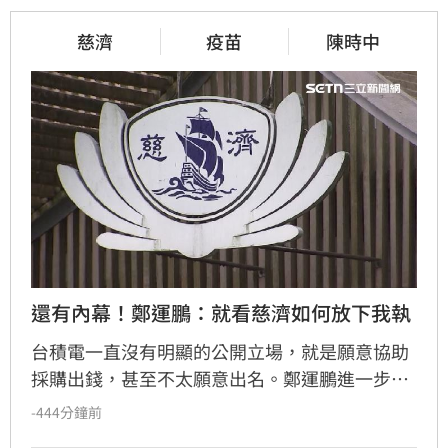
慈濟
疫苗
陳時中
還有內幕！鄭運鵬：就看慈濟如何放下我執
台積電一直沒有明顯的公開立場，就是願意協助
採購出錢，甚至不太願意出名。鄭運鵬進一步指
出，慈濟和鴻海、台積電不同的地方在於慈濟本
-444分鐘前
身有強大的醫院體系，其實是最有醫學幕僚板凳