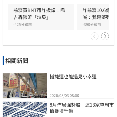
深度的，慈濟願意出錢出力當然值得國人感謝。
不過回頭驗證，慈濟在當時的採購過程中幾乎沒
慈濟買BNT遭詐掀議！呱
詐慈濟10.6億
有角色，但是，慈濟在當年是最常表態的，顯然
吉轟陳沂「垃圾」
喊：我是堅強的
慈濟內部在BNT的這麼大金額的重要採購上，慈
-425分鐘前
-390分鐘前
濟醫院並沒有被賦予重要的角色，原因不明。
相關新聞
搭捷運也能遇見小幸運！
2026/08/03 08:00
8月佈局強勢股　這13家單周市
值暴增千億