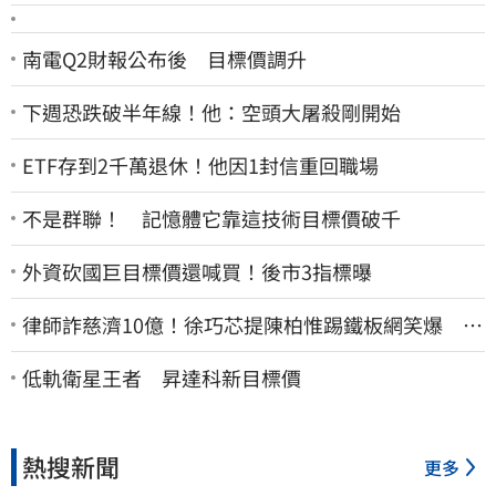
南電Q2財報公布後 目標價調升
下週恐跌破半年線！他：空頭大屠殺剛開始
ETF存到2千萬退休！他因1封信重回職場
不是群聯！ 記憶體它靠這技術目標價破千
外資砍國巨目標價還喊買！後市3指標曝
律師詐慈濟10億！徐巧芯提陳柏惟踢鐵板網笑爆 律
師再曬1照補刀
低軌衛星王者 昇達科新目標價
熱搜新聞
更多