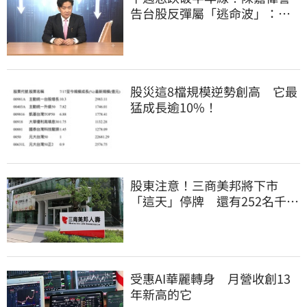
告台股反彈屬「逃命波」：空
頭大屠殺剛開始
股災這8檔規模逆勢創高 它最
猛成長逾10%！
股東注意！三商美邦將下市
「這天」停牌 還有252名千張
大戶
受惠AI華麗轉身 月營收創13
年新高的它