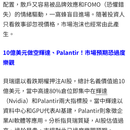
配置，散戶又容易被品牌效應和FOMO（恐懼錯
失）的情緒驅動，一窩蜂盲目進場。隨著投資人
只看敘事卻忽視價格，市場泡沫也經常由此產
生。
10億美元做空輝達、Palantir！市場預期恐過度
樂觀
貝瑞還以看跌期權押注AI股，總計名義價值逾10
億美元，當中高達80%倉位即集中在
輝達
（Nvidia）和Palantir兩大指標股。當中輝達以
資料中心和GPU代表AI基建，Palantir則象徵企
業AI軟體等應用。分析指貝瑞質疑，AI股估值過