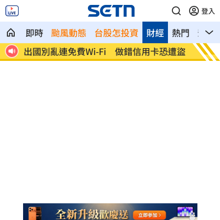
登入
即時
颱風動態
台股怎投資
財經
熱門
影音
駁
出國別亂連免費Wi-Fi 做錯信用卡恐遭盜
8月佈
億