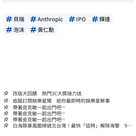
貝瑞
Anthropic
IPO
輝達
泡沫
黃仁勳
改版大回饋 熱門3C大獎接力送
追蹤訂閱娛樂星聞 給你最即時的娛樂星鮮事
帶著皮克敏一起出門吧
PR
帶著皮克敏一起出門吧
PR
帶著皮克敏一起出門吧
PR
白海豚暴風圈掃過北台灣！最快「這時」解除海警 9日
停班停課一覽