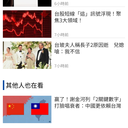
6小時前
台股短線「這」訊號浮現！聚
焦3大領域！
7小時前
台玻夫人稱長子2原因逝　兒媳
嗆：我不信
7小時前
其他人也在看
贏了！謝金河列「2關鍵數字」
打臉唱衰者：中國更依賴台灣