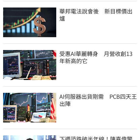
華邦電法說會後 新目標價出
爐
受惠AI華麗轉身 月營收創13
年新高的它
AI伺服器出貨剛需 PCB四天王
出陣
下週恐跌破半年線！陳嘉偉警