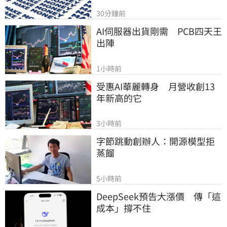
30分鐘前
AI伺服器出貨剛需　PCB四天王
出陣
1小時前
受惠AI華麗轉身　月營收創13
年新高的它
3小時前
字節跳動創辦人：開源模型拒
蒸餾
5小時前
DeepSeek預告大漲價　傳「這
成本」撐不住