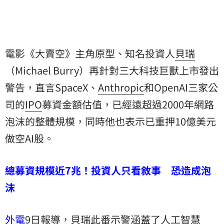
電影《大賣空》主角原型、知名投資人
貝瑞
（Michael Burry）再針對三大科技巨獸上市發出
警告，直言SpaceX、
Anthropic
和OpenAI三家公
司的
IPO
募資金額估值，已經遠超過2000年網路
泡沫
的整體規模，同時他也表示已重押10億美元
做空AI股。
總募資規模近7兆！投資人只看敘事 恐造成泡
沫
外電
9日報導，貝瑞此番示警涵蓋了人工智慧