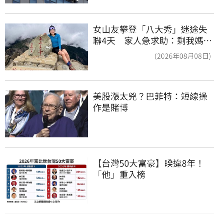
女山友攀登「八大秀」迷途失
聯4天 家人急求助：剩我媽還
沒找到
(2026年08月08日)
美股漲太兇？巴菲特：短線操
作是賭博
【台灣50大富豪】睽違8年！
「他」重入榜