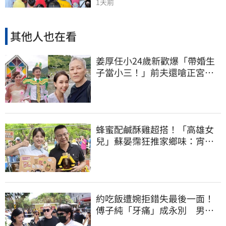
1天前
其他人也在看
姜厚任小24歲新歡爆「帶婚生
子當小三！」前夫還嗆正宮
黑歷史曝光
蜂蜜配鹹酥雞超搭！「高雄女
兒」蘇晏霈狂推家鄉味：宵夜
天花板
約吃飯遭婉拒錯失最後一面！
傅子純「牙痛」成永別 男星
崩潰求他現身