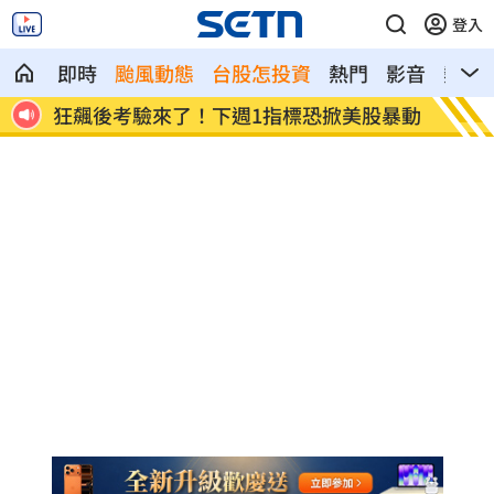
登入
即時
颱風動態
台股怎投資
熱門
影音
熱搜
股暴動
蔣萬安再提疫苗封存30年！周軒引判決開
202
酸