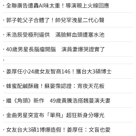
全聯廣告遭轟AI味太重！導演親上火線回應
郭子乾父子合體了！帥兒罕洩星二代心聲
禾浩辰受極刑逼供 滿臉鮮血頭遭塞水池
40歲男星長腦瘤開腦 演員妻爆哭證實了
姜厚任小24歲女友智商146！獲台大3碩博士
蜂蜜配鹹酥雞！蘇晏霈認證：宵夜天花板
繼《角頭》新作 49歲黃騰浩搭魏蔓演夫妻
金曲男星突宣布「單飛」超狂新身分曝光
女友台大3碩1博爆造假！姜厚任：文盲也愛