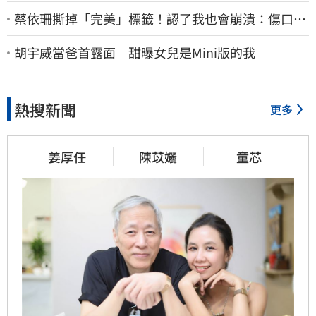
蔡依珊撕掉「完美」標籤！認了我也會崩潰：傷口終
究會癒合
胡宇威當爸首露面 甜曝女兒是Mini版的我
熱搜新聞
更多
姜厚任
陳苡孋
童芯