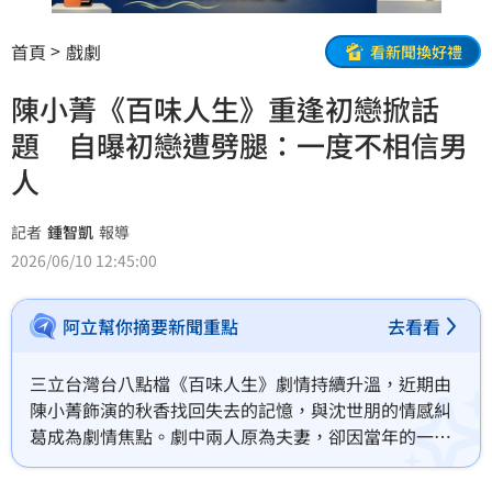
首頁
戲劇
看新聞換好禮
陳小菁《百味人生》重逢初戀掀話
題 自曝初戀遭劈腿：一度不相信男
人
記者
鍾智凱
報導
2026/06/10 12:45:00
阿立幫你摘要新聞重點
去看看
三立台灣台八點檔《百味人生》劇情持續升溫，近期由
陳小菁飾演的秋香找回失去的記憶，與沈世朋的情感糾
葛成為劇情焦點。劇中兩人原為夫妻，卻因當年的一場
陷害導致失憶、妹妹趁勢上位，如今沈世朋察覺到兩人
之間熟悉又陌生的情愫，並展開調查，這段夾雜著身分