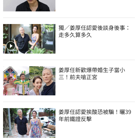
獨／姜厚任認愛後談身後事：
走多久算多久
姜厚任新歡爆帶婚生子當小
三！前夫嗆正宮
姜厚任認愛挨酸恐被騙！曬39
年前鐵證反擊