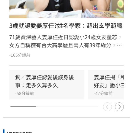
3歲就認愛姜厚任?姓名學家：超出玄學範疇
71歲資深藝人姜厚任近日認愛小24歲女友童芯，
女方自稱擁有台大高學歷且兩人有39年緣分，引
發熱議。隨後女方過往背景遭網友起底，包括多
-165分鐘前
重姓名及婚史遭質疑，網友紛紛提醒姜厚任防
騙。姓名學家吳睿穎指出，女方成年後兩度改姓
恐有違反姓名條例疑慮，且其自稱三歲即認定對
獨／姜厚任認愛後談身後
姜厚任揭「和女
方為老公的說法邏輯矛盾。吳睿穎直言，這段戀
事：走多久算多久
好友」撇小三傳
情的人設背景過於離奇，已完全超出玄學範疇，
-58分鐘前
-47分鐘前
引發各界對女方真實動機的廣泛討論，這段戀情
也因此成為近期演藝圈備受矚目的焦點話題。