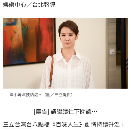
娛樂中心／台北報導
謎團的感情，讓不少觀眾非常期待後續發展。
陳小菁演技精湛。（圖／三立提供）
[廣告] 請繼續往下閱讀…
三立台灣台
八點檔《百味人生》劇情持續升溫，