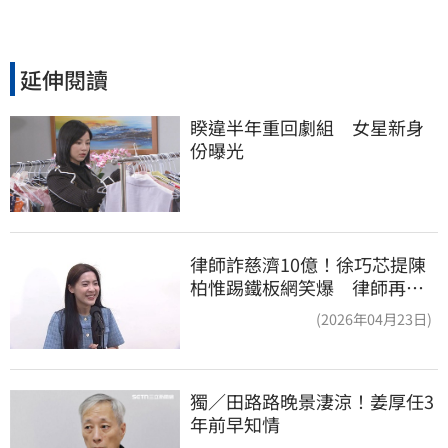
延伸閱讀
睽違半年重回劇組　女星新身
份曝光
律師詐慈濟10億！徐巧芯提陳
柏惟踢鐵板網笑爆 律師再曬1
照補刀
(2026年04月23日)
獨／田路路晚景淒涼！姜厚任3
年前早知情