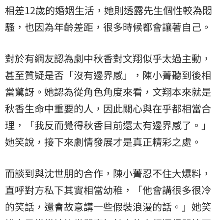
相差12歲的婚姻生活，她則透露先生個性較為悶
騷，也因為年齡差距，很多時候都會讓著自己。
對於有網友認為劇中秋香對文翔似乎太過主動，
甚至質疑是否「沒有邊界感」，陳小菁聽到後相
當驚訝。她認為從角色角度來看，文翔本來就是
秋香生命中重要的人，因此關心與在乎都相當合
理，「我反而覺得秋香目前還太有邊界感了。」
她笑說，接下來劇情發展才是真正精彩之處。
而談到與沈世朋的合作，陳小菁忍不住大爆料，
直呼對方私下其實相當幼稚，「他會講很多很冷
的笑話，還會故意講一些假裝浪漫的話。」她笑