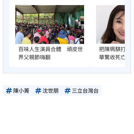
百味人生演員合體　頑皮世
把陳珮騏打到
界父親節嗨翻
華驚收死亡威
陳小菁
沈世朋
三立台灣台