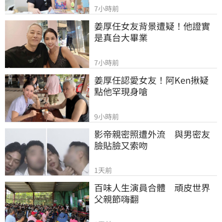
7小時前
姜厚任女友背景遭疑！他證實
是真台大畢業
7小時前
姜厚任認愛女友！阿Ken揪疑
點他罕現身嗆
9小時前
影帝親密照遭外流　與男密友
臉貼臉又索吻
1天前
百味人生演員合體　頑皮世界
父親節嗨翻