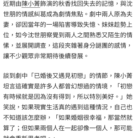
近期由
陳小菁
飾演的秋香找回失去的記憶，與
沈
世朋
的情感糾葛成為劇情焦點。劇中兩人原為夫
妻，卻因當年的一場陷害導致失憶、妹妹趁勢上
位，如今沈世朋察覺到兩人之間熟悉又陌生的情
愫，並展開調查，這段夾雜著身分謎團的感情，
讓不少觀眾非常期待後續發展。
談到劇中「已婚後又遇見初戀」的情節，陳小菁
坦言這確實是許多人都曾幻想過的情境，「初戀
有時候就是因為沒有得到，所以特別美好。」她
笑說，如果現實生活真的遇到這種情況，自己也
不知道該怎麼辦，「如果婚姻很幸福，那當然就
算了；但如果兩個人在一起卻像一個人，那可能