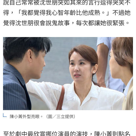
說自己常常被沈世朋突如其來的言行逗得哭笑不
得，「我都覺得我心智年齡比他成熟。」不過她
覺得沈世朋很會說鬼故事，每次都讓她很緊張。
陳小菁外型亮眼。（圖／三立提供）
至於劇中最欣賞哪位演員的演技，陳小菁則點名