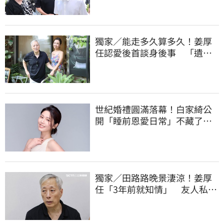
獨家／能走多久算多久！姜厚
任認愛後首談身後事 「遺囑
進度」曝光
世紀婚禮圓滿落幕！白家綺公
開「睡前恩愛日常」不藏了
婚姻保鮮秘訣曝
獨家／田路路晚景淒涼！姜厚
任「3年前就知情」 友人私下
援助內幕曝光