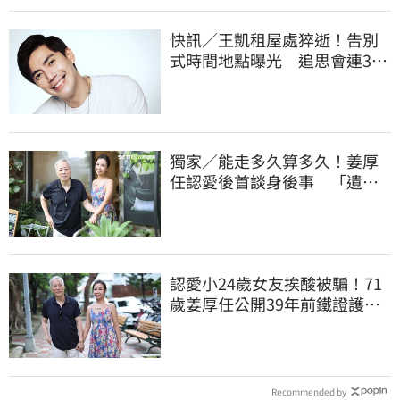
快訊／王凱租屋處猝逝！告別
式時間地點曝光 追思會連3天
開放親友弔唁
獨家／能走多久算多久！姜厚
任認愛後首談身後事 「遺囑
進度」曝光
認愛小24歲女友挨酸被騙！71
歲姜厚任公開39年前鐵證護
愛：沒有這回事
Recommended by