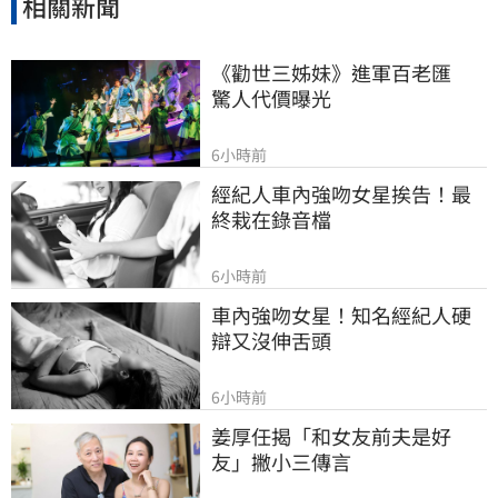
相關新聞
《勸世三姊妹》進軍百老匯　
驚人代價曝光
6小時前
經紀人車內強吻女星挨告！最
終栽在錄音檔
6小時前
車內強吻女星！知名經紀人硬
辯又沒伸舌頭
6小時前
姜厚任揭「和女友前夫是好
友」撇小三傳言