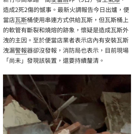
造成2死2傷的憾事。最新火調報告今日出爐，便
當店
瓦斯
桶使用串連方式供給瓦斯，但瓦斯桶上
的軟管有斷裂和燒熔的跡象，懷疑是造成瓦斯外
洩的主因。至於便當店業者表示店內有安裝瓦斯
洩漏
警報
器卻沒發報，消防局也表示，目前現場
「尚未」發現該裝置，還要持續釐清。