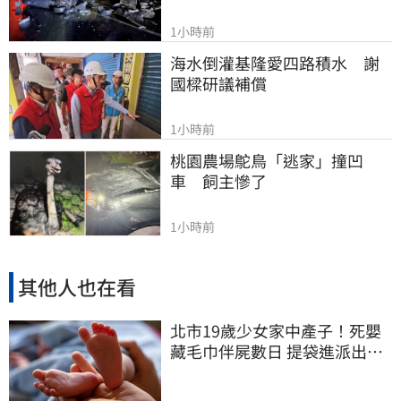
1小時前
海水倒灌基隆愛四路積水　謝
國樑研議補償
1小時前
桃園農場鴕鳥「逃家」撞凹
車　飼主慘了
1小時前
其他人也在看
北市19歲少女家中產子！死嬰
藏毛巾伴屍數日 提袋進派出所
嚇壞警員