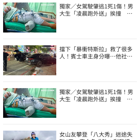
獨家／女駕駛肇逃1死1傷！男
大生「凌晨跑外送」挨撞 媽
淚：家快瓦解
擋下「暴衝特斯拉」救了很多
人！賓士車主身分曝…他社群
擁1.4萬追蹤
獨家／女駕駛肇逃1死1傷！男
大生「凌晨跑外送」挨撞 媽
淚：家快瓦解
女山友攀登「八大秀」迷途失