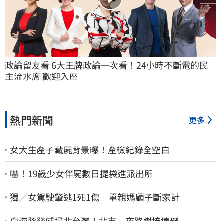
政論留友看 6大王牌政論一次看！24小時不斷電的民
主流水席 歡迎入座
熱門新聞
更多
女大生產子藏屍背景曝！產檢紀錄全空白
嚇！19歲少女伴屍數日提袋進派出所
獨／女駕駛肇逃1死1傷 單親媽顧子斷家計
白海豚發威掃北台灣！北市一夜路樹接連倒