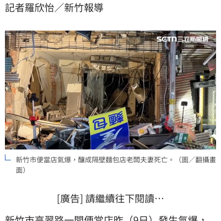
記者羅欣怡／新竹報導
示，目前現場「尚未」發現該裝置，還要持續釐清。
新竹市便當店氣爆，釀成隔壁麵包店老闆夫妻死亡。（圖／翻攝畫
面）
[廣告] 請繼續往下閱讀…
新竹市高翠路一間
便當店
昨（9日）發生
氣爆
，