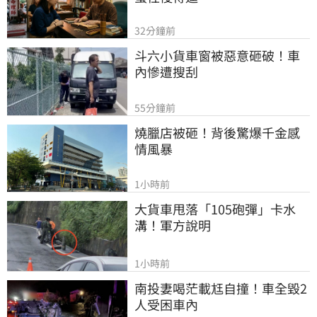
32分鐘前
斗六小貨車窗被惡意砸破！車
內慘遭搜刮
55分鐘前
燒臘店被砸！背後驚爆千金感
情風暴
1小時前
大貨車甩落「105砲彈」卡水
溝！軍方說明
1小時前
南投妻喝茫載尪自撞！車全毀2
人受困車內