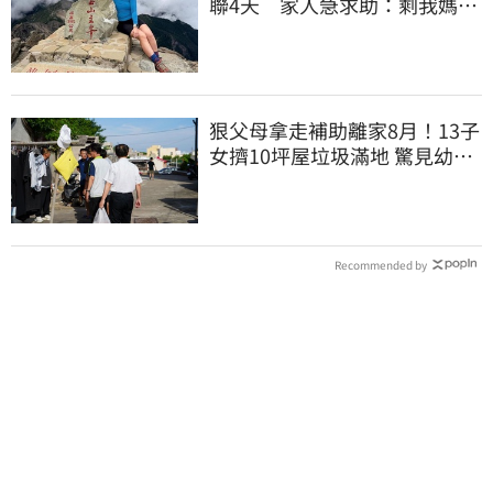
聯4天 家人急求助：剩我媽還
沒找到
狠父母拿走補助離家8月！13子
女擠10坪屋垃圾滿地 驚見幼童
深夜遊蕩
Recommended by