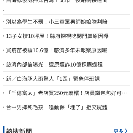
別以為學生不罰！小三童罵男師娘娘腔判賠
13子女擠10坪屋！縣府探視吃閉門羹原因曝
買疫苗被騙10.6億！慈濟多年未報案原因曝
慈濟內部信曝光！還原遭詐10億採購過程
新／白海豚大雨驚人「1區」緊急停班課
「千億富太」老店買250元麻糬！店員讚包包好可
愛 笑回：我自己做的
台中男摔死毛孩！嗆動保「埋了」拒交屍體
熱搜新聞
更多