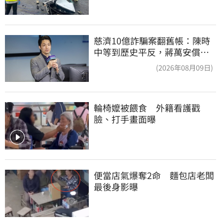
慈濟10億詐騙案翻舊帳：陳時
中等到歷史平反，蔣萬安償還
2022政治利息
(2026年08月09日)
輪椅嬤被餵食　外籍看護戳
臉、打手畫面曝
便當店氣爆奪2命　麵包店老闆
最後身影曝