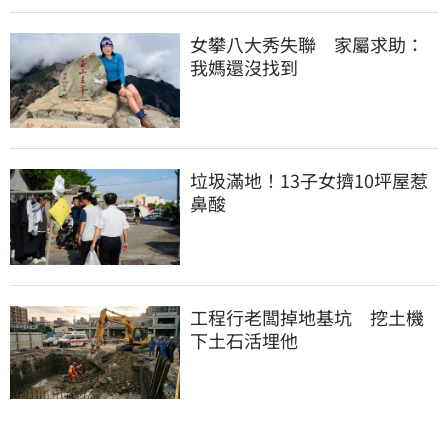
女攀八大秀失聯　家屬求助：
我媽還沒找到
垃圾滿地！13子女擠10坪屋惹
鼻酸
工程行老闆掉地基坑　挖土機
下土石活埋他