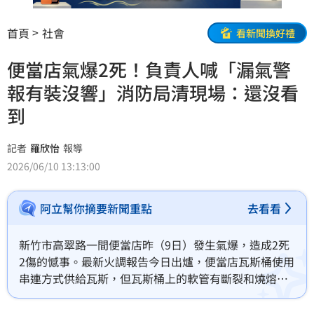
首頁
社會
看新聞換好禮
便當店氣爆2死！負責人喊「漏氣警
報有裝沒響」消防局清現場：還沒看
到
記者
羅欣怡
報導
2026/06/10 13:13:00
阿立幫你摘要新聞重點
去看看
新竹市高翠路一間便當店昨（9日）發生氣爆，造成2死
2傷的憾事。最新火調報告今日出爐，便當店瓦斯桶使用
串連方式供給瓦斯，但瓦斯桶上的軟管有斷裂和燒熔的
跡象，懷疑是造成瓦斯外洩的主因。至於便當店業者表
示店內有安裝瓦斯洩漏警報器卻沒發報，消防局也表