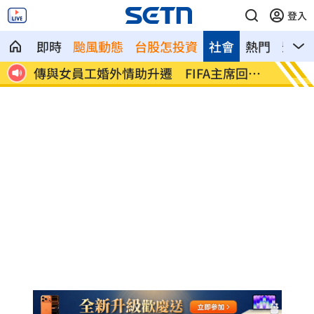
登入
即時
颱風動態
台股怎投資
社會
熱門
影音
回應
台灣高中生超神！這賽事拿下1金2銀2銅
二伯衣
笑