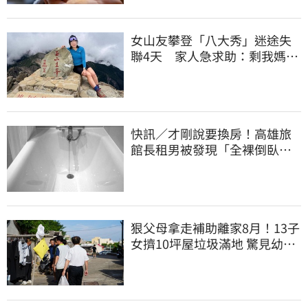
女山友攀登「八大秀」迷途失
聯4天 家人急求助：剩我媽還
沒找到
快訊／才剛說要換房！高雄旅
館長租男被發現「全裸倒臥浴
缸」身亡
狠父母拿走補助離家8月！13子
女擠10坪屋垃圾滿地 驚見幼童
深夜遊蕩