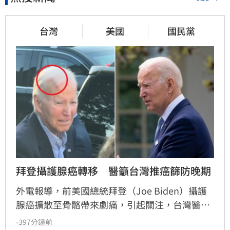
台灣
美國
國民黨
拜登攝護腺癌轉移　醫籲台灣推癌篩防晚期
外電報導，前美國總統拜登（Joe Biden）攝護
腺癌擴散至骨骼帶來劇痛，引起關注，台灣醫界
指出，美國執行攝護腺癌篩，晚期發現僅佔3%
-397分鐘前