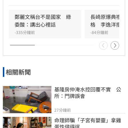
至5%，期待台灣跟進以利早期發現及治療。
鄭麗文稱台不是國家　綠
長崎原爆典禮矮
委酸：講出心裡話
格　李逸洋拒出
-335分鐘前
-84分鐘前
相關新聞
基隆房仲淹水控回覆不實　公
所：門牌誤會
27分鐘前
命理師騙「子宮有嬰靈」拿雞
蛋性侵得逞