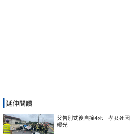
到…下土石活埋他
延伸閱讀
父告別式後自撞4死　孝女死因
曝光