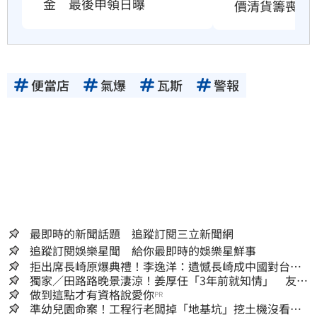
金　最後申領日曝
價清貨籌喪葬
便當店
氣爆
瓦斯
警報
最即時的新聞話題 追蹤訂閱三立新聞網
追蹤訂閱娛樂星聞 給你最即時的娛樂星鮮事
拒出席長崎原爆典禮！李逸洋：遺憾長崎成中國對台實
施法律戰的執行工具
獨家／田路路晚景淒涼！姜厚任「3年前就知情」 友人
私下援助內幕曝光
做到這點才有資格說愛你
PR
準幼兒園命案！工程行老闆掉「地基坑」挖土機沒看