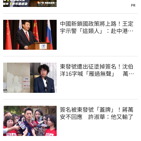
PR
中國新鎖國政策將上路！王定
宇示警「這類人」：赴中港澳
恐回不來
東發號遭出征塗掉簽名！沈伯
洋16字喊「雁過無聲」 萬人
讚：這就是高度
簽名被東發號「蓋牌」！蔣萬
安不回應 許淑華：他又輸了