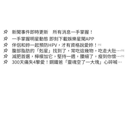
新聞事件即時更新 所有消息一手掌握！
一手掌握明星動態 即刻下載娛樂星聞APP
伴侶和妳一起預防HPV，才有資格說愛妳！
PR
腹部脂肪的「剋星」找到了，常吃這幾物，吃走大肚
PR
囊，瘦出小蠻腰
減肥首選，檸檬加它，堅持一週，腰細了，瘦到你懷疑
PR
人生
300天痛失4摯愛！鋼鐵爸「靈魂空了一大塊」心碎喊：
這輩子最痛的路