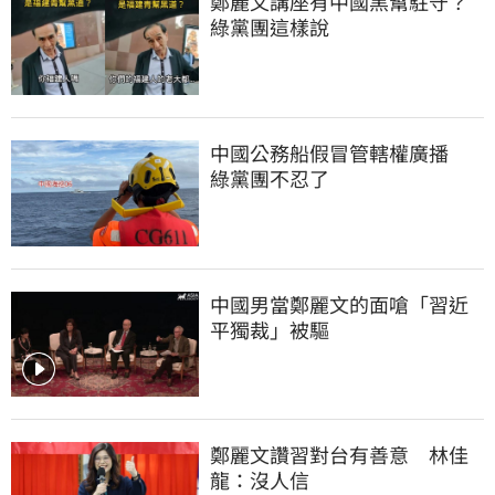
鄭麗文講座有中國黑幫駐守？
綠黨團這樣說
中國公務船假冒管轄權廣播　
綠黨團不忍了
中國男當鄭麗文的面嗆「習近
平獨裁」被驅
鄭麗文讚習對台有善意　林佳
龍：沒人信