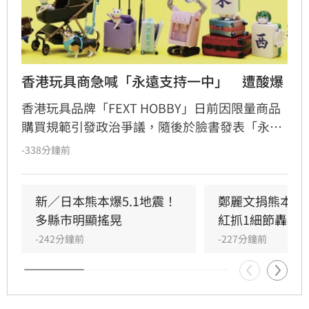
香港玩具商急喊「永遠支持一中」　遭酸爆
香港玩具品牌「FEXT HOBBY」日前因限量商品
購買規範引發政治爭議，隨後於臉書發表「永遠
支持一個中國原則」聲明企圖滅火，卻反遭香港
-338分鐘前
網友群起嘲諷，演變成嚴重公關災難。起因是官
方曾公告不接受台灣、中國及日本訂單，遭小粉
紅撻伐將台灣與中國並列。儘管品牌緊急修改銷
新／日本熊本爆5.1地震！
鄭麗文捐熊本10
售區域並發布效忠聲明，但輿論仍不買單，網友
多縣市明顯搖晃
紅抓1細節轟辱
紛紛質疑其操作邏輯。面對排山倒海的酸言酸
-242分鐘前
-227分鐘前
語，品牌最終被迫限制留言權限以止血。此事件
再度凸顯政治敏感議題對品牌經營的巨大風險，
引發各界高度關注。