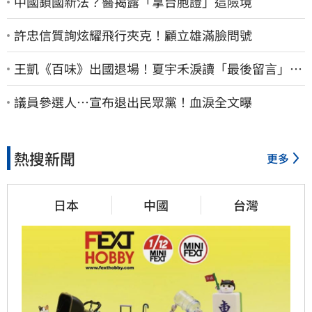
中國鎖國新法？醫揭露「拿台胞證」這險境
許忠信質詢炫耀飛行夾克！顧立雄滿臉問號
王凱《百味》出國退場！夏宇禾淚讀「最後留言」…
觀眾全鼻酸：不是演的
議員參選人…宣布退出民眾黨！血淚全文曝
熱搜新聞
更多
日本
中國
台灣