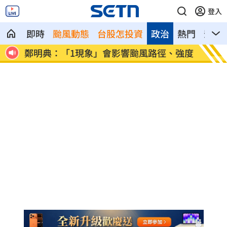
登入
即時
颱風動態
台股怎投資
政治
熱門
影音
鄭明典：「1現象」會影響颱風路徑、強度
真相只
場