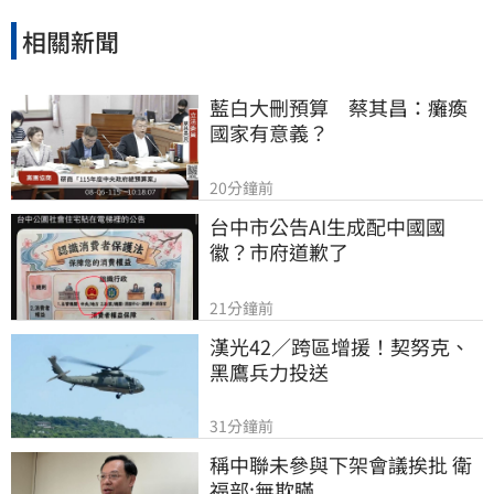
相關新聞
藍白大刪預算　蔡其昌：癱瘓
國家有意義？
20分鐘前
台中市公告AI生成配中國國
徽？市府道歉了
21分鐘前
漢光42／跨區增援！契努克、
黑鷹兵力投送
31分鐘前
稱中聯未參與下架會議挨批 衛
福部:無欺瞞