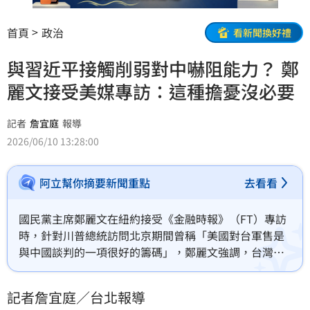
首頁
政治
看新聞換好禮
與習近平接觸削弱對中嚇阻能力？ 鄭
麗文接受美媒專訪：這種擔憂沒必要
記者
詹宜庭
報導
2026/06/10 13:28:00
阿立幫你摘要新聞重點
去看看
國民黨主席鄭麗文在紐約接受《金融時報》（FT）專訪
時，針對川普總統訪問北京期間曾稱「美國對台軍售是
與中國談判的一項很好的籌碼」，鄭麗文強調，台灣絕
不能成為、也絕不能被降格為大國在談判桌上交易的棋
子。另對於記者問及，美國政界質疑，與中國國家主席
記者詹宜庭／台北報導
習近平接觸是否可能削弱對中國的嚇阻能力？鄭麗文表