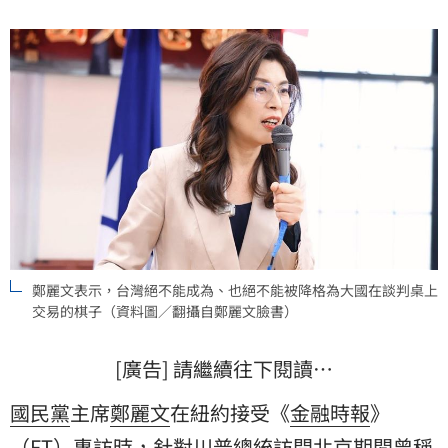
示「這種擔憂完全沒有必要。」
鄭麗文表示，台灣絕不能成為、也絕不能被降格為大國在談判桌上
交易的棋子（資料圖／翻攝自鄭麗文臉書）
[廣告] 請繼續往下閱讀…
國民黨
主席
鄭麗文
在紐約接受《
金融時報
》
（FT）專訪時，針對
川普
總統訪問北京期間曾稱