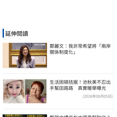
延伸閱讀
鄭麗文：我非常希望將「兩岸
關係制度化」
生活困頓拮据！池秋美不忍出
手幫田路路 真實暖舉曝光
(2026年08月05日)