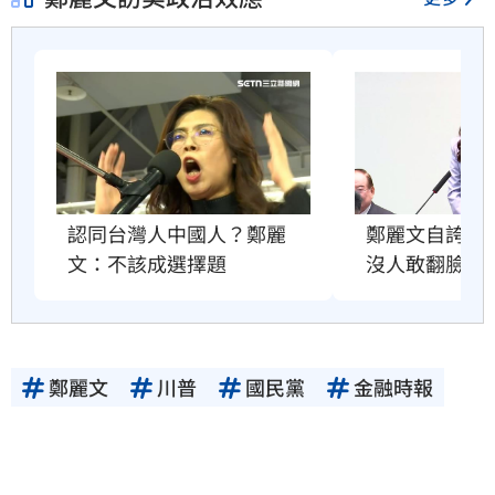
鄭麗文自誇很
認同台灣人中國人？鄭麗
沒人敢翻臉原
文：不該成選擇題
鄭麗文
川普
國民黨
金融時報