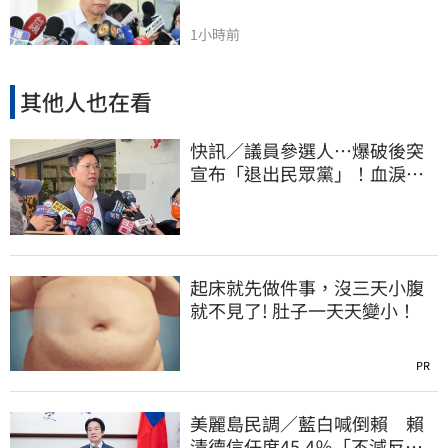
1小時前
其他人也在看
快訊／議員參選人…爆破後突
宣布「退出民眾黨」！血淚全
文曝
起床就先做件事，沒三天小腹
就不見了! 肚子一天天變小！
PR
美麗島民調／藍白喊倒賴 賴
清德信任度45.4％「不減反