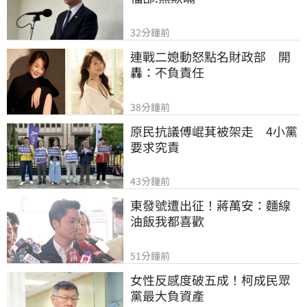
32分鐘前
連戰二媳動怒點名財政部　開
轟：不負責任
38分鐘前
原民抗議傅崐萁被架走　4小黨
要求究責
43分鐘前
東發號遭出征！蔣萬安：麵線
油飯我都喜歡
51分鐘前
女性反感度破五成！柯成民眾
黨最大負資產