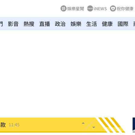
娛樂星聞
iNEWS
祝你健康
門
影音
熱搜
直播
政治
娛樂
生活
健康
國際
規
11:50
是他
11:50
心聲
11:50
11:46
光了
11:45
捐款
11:45