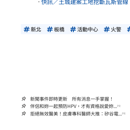
快訊／土城建案工地挖斷瓦斯管線
新北
板橋
活動中心
火警
新聞事件即時更新 所有消息一手掌握！
伴侶和妳一起預防HPV，才有資格說愛妳...
PR
拒絕無效醫美！皮膚專科醫師大推：矽谷電...
PR