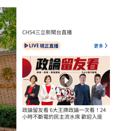
CH54三立新聞台直播
現正直播
更多
政論留友看 6大王牌政論一次看！24
小時不斷電的民主流水席 歡迎入座