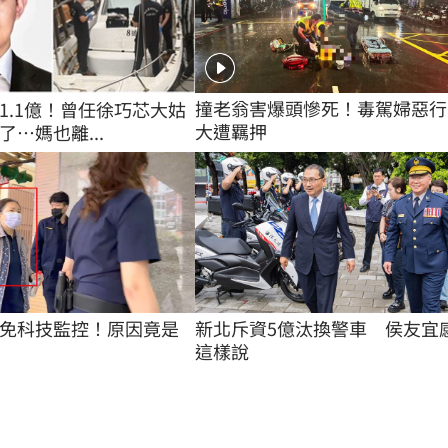
撞老翁害爆頭慘死！毒駕婦惡行
1.1億！曾任徐巧芯大姑
大遭羈押
…媽也離...
免科技監控！原因竟是
新北斥資5億汰換警車　侯友宜
這樣說