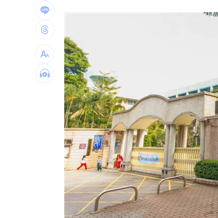
慈濟被詐10億未提告！他質疑：財報怎
慈濟被騙10億！綠要國民黨還陳時中公
翻出蔣、柯「昔日發言」 她轟：出來
石崇良嗆台中市府公開紀錄 喊0檢出沒意
台灣彩券開獎直播中
20:31
LIVE三立+24小時直播
15:27
三立iNEWS新聞台線上直播
18:00
「拍片人的多重宇宙」職涯論壇9/12登
8國球員齊聚高雄 Formosa 7s掀足球
理想混蛋號召粉絲跨海追星吃美食！
18: