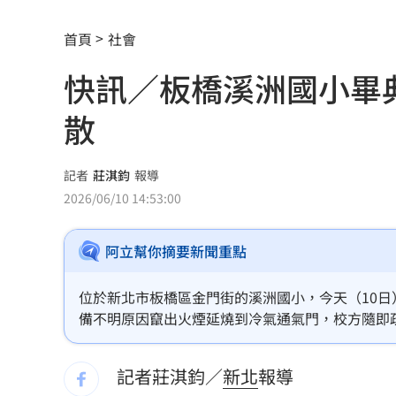
吳子嘉斷言傅崐萁下場：早晚被抓進去
首頁
社會
姐夫AKIRA抵台 蹲身陪自拍、簽名超
快訊／板橋溪洲國小畢
昔嗆擋疫苗！慈濟遭詐10億 國民黨拒
散
假借無塵室走道窄 工程師屢對女同事
妖股連4漲遭八卦鏡收服 被動元件一片
記者
莊淇鈞
報導
2026/06/10 14:53:00
9/7充公！5張千萬發票沒人領 地點一
阿立幫你摘要新聞重點
兆基債務風暴！檢調搜索 前董座帶回
獨／家樓梯門口重摔 李亞萍路邊倒地
位於新北市板橋區金門街的溪洲國小，今天（10
備不明原因竄出火煙延燒到冷氣通氣門，校方隨即
台灣上市賣破8百輛！油電休旅80萬有找
警確切發生原因還待火調人員後續調查釐清。
記者莊淇鈞／
新北
報導
姜厚任71歲生日 女友曝神級朋友圈
11: