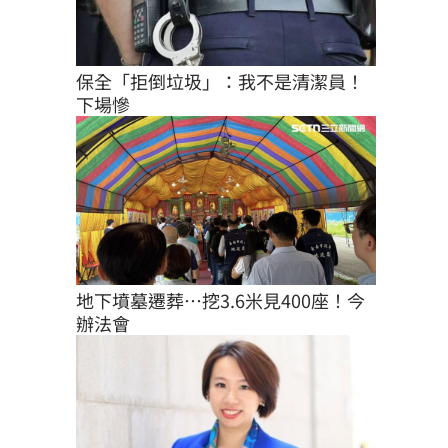
保全「拒倒垃圾」：我不是清潔員！
下場慘
地下墳墓遷葬…挖3.6米見400座！今
辦法會