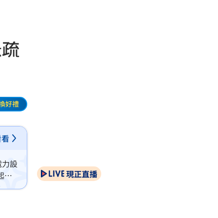
急疏
換好禮
看看
電力設
現正直播
起火