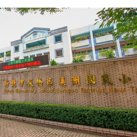
麼編
11:28
道
11:26
道歉
11:26
義
11:24
場！
10:30
熱潮
10:00
15