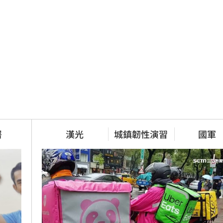
署
漢光
城鎮韌性演習
國軍