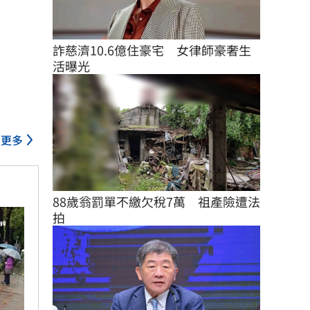
詐慈濟10.6億住豪宅　女律師豪奢生
活曝光
更多
88歲翁罰單不繳欠稅7萬　祖產險遭法
拍