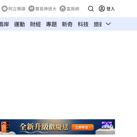
阿立導讀
寶島神很大
富房網
登入
兩岸
運動
財經
專題
新奇
科技
旅遊
汽車
寵物