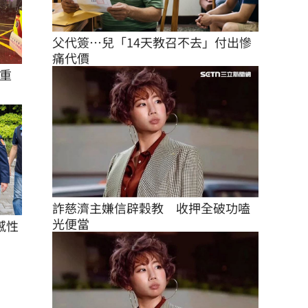
父代簽…兒「14天教召不去」付出慘
痛代價
重
詐慈濟主嫌信辟穀教　收押全破功嗑
光便當
感性