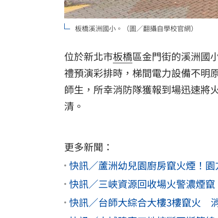
板橋溪洲國小。（圖／翻攝自學校官網）
位於新北市
板橋
區金門街的溪洲國小
禮
預演彩排時，梯間電力設備不明
師生，所幸消防隊獲報到場迅速將
清。
更多新聞：
快訊／蘆洲幼兒園廚房竄火煙！園方
快訊／三峽資源回收場火警濃煙竄 
快訊／台師大綜合大樓3樓竄火 消