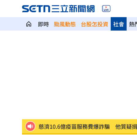
即時
颱風動態
台股怎投資
社會
熱
警報響秒空城！高雄城鎮韌性演習…0違
周杰倫私生子真相曝光！孩子的親爹竟
慈濟買疫苗遭騙 石崇良吐被抹黑阻擋
多檔主動式ETF慘跌 專家指出四個陷阱
長這樣！國民黨AI發言人「鄭小文」曝
慈濟10.6億疫苗服務費爆詐騙 他質疑