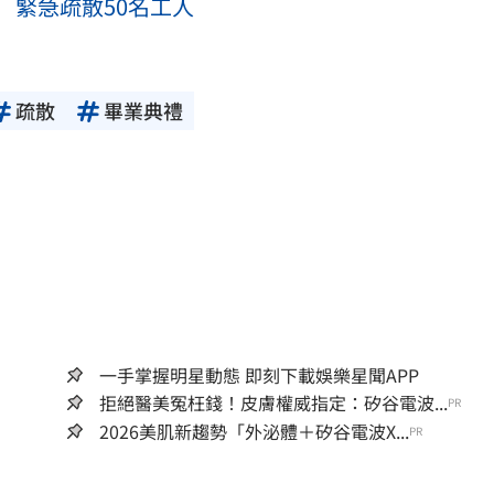
 緊急疏散50名工人
疏散
畢業典禮
一手掌握明星動態 即刻下載娛樂星聞APP
拒絕醫美冤枉錢！皮膚權威指定：矽谷電波...
PR
2026美肌新趨勢「外泌體＋矽谷電波X...
PR