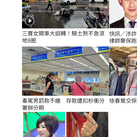
三寶女開車大迴轉！騎士煞不急滾
快訊／涉詐
地8圈
律師棄保跑了
毒駕男罰款不繳　存款遭扣秒衝分
徐春鶯交保
署辦分期