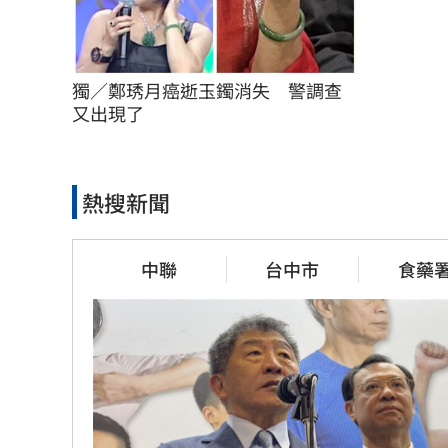
獨／鄭琇月癌逝玉鐲消失　警調查
又出現了
熱搜新聞
中聯
台中市
食藥