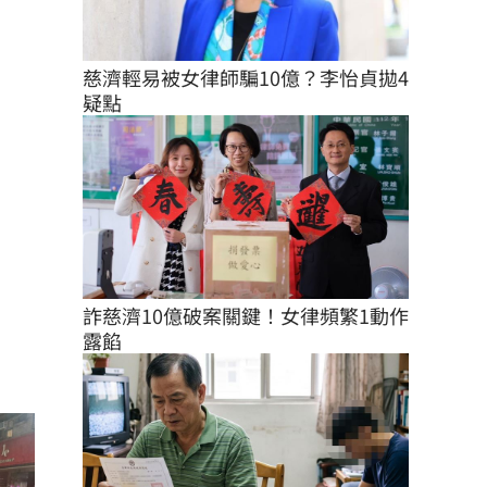
慈濟輕易被女律師騙10億？李怡貞拋4
疑點
詐慈濟10億破案關鍵！女律頻繁1動作
露餡