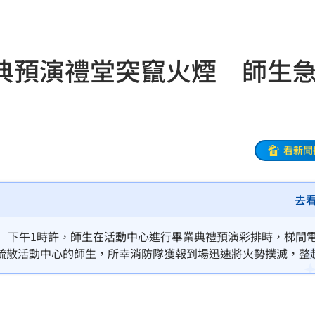
關
11:39
寵粉
11:39
典預演禮堂突竄火煙 師生
道歉
11:36
襲臀
11:36
綠
11:35
看新聞
次看
11:33
去
偵訊
11:33
送醫
11:32
日）下午1時許，師生在活動中心進行畢業典禮預演彩排時，梯間
疏散活動中心的師生，所幸消防隊獲報到場迅速將火勢撲滅，整
11:30
29