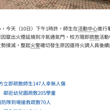
，今天（10日）下午1時許，師生在
活動中心
進行
原因竄出火煙延燒到冷氣通氣門，校方隨即
疏散
活動
火勢撲滅，整起
火警
確切發生原因還待火調人員後續
立即疏散師生147人幸無人傷
鄰近幼兒園疏散205學童
防隊到場搶救疏散70人