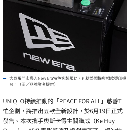
大巨蛋門市導入New Era特色客製服務，包括整帽機與帽款燙印機
台。（圖／品牌業者提供）
UNIQLO
持續推動的「PEACE FOR ALL」慈善T
恤企劃，將推出五款全新設計，於6月19日正式
發售。本次攜手奧斯卡得主關繼威（Ke Huy