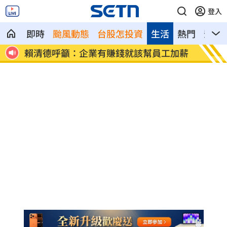
登入
即時
颱風動態
台股怎投資
生活
熱門
影音
加薪
波若威獲百倍「本夢比」 專家揭都市傳
LIN
說
廢」