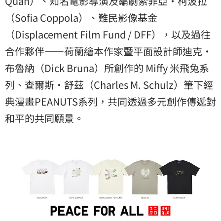
Quan）、知名電影導演及編劇索菲亞・柯波拉
（Sofia Coppola）、難民影像基金
（Displacement Film Fund / DFF），以及過往
合作夥伴——荷蘭繪本作家暨平面設計師迪克・
布魯納（Dick Bruna）所創作的 Miffy 米飛兔系
列、查爾斯・舒茲（Charles M. Schulz）筆下經
典漫畫PEANUTS系列，共同透過多元創作傳遞對
和平的共同願景。