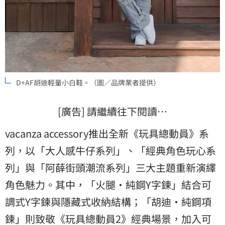
D+AF胡迪輕量小白鞋。（圖／品牌業者提供）
[廣告] 請繼續往下閱讀…
vacanza accessory推出全新《玩具總動員》系
列，以「大人感牛仔系列」、「經典角色玩心系
列」與「阿薛街頭潮流系列」三大主題重新演繹
角色魅力。其中，「火腿・純鋼Y字鍊」結合可
調式Y字鍊與隱藏式收納結構；「胡迪・純鋼項
鍊」則致敬《玩具總動員2》經典場景，加入可