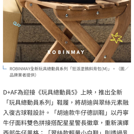
ROBINMAY全新玩具總動員系列「狂派塗鴉斜背包(M)」。（圖／
品牌業者提供）
D+AF為迎接《玩具總動員5》上映，推出全新
「玩具總動員系列」鞋履，將胡迪與翠絲元素融
入復古球鞋設計。「胡迪款牛仔德訓鞋」以丹寧
牛仔面料雙色拼接搭配星星警長徽章，重新演繹
西部牛仔風格；「翠絲款輕量小白鞋」則透過乳