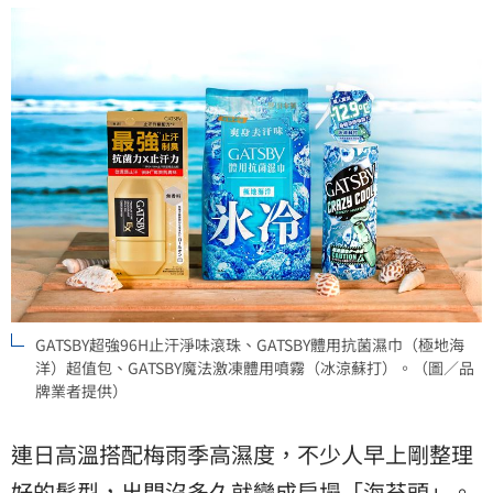
GATSBY超強96H止汗淨味滾珠、GATSBY體用抗菌濕巾（極地海
洋）超值包、GATSBY魔法激凍體用噴霧（冰涼蘇打）。（圖／品
牌業者提供）
連日高溫搭配梅雨季高濕度，不少人早上剛整理
好的髮型，出門沒多久就變成扁塌「海苔頭」。