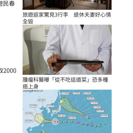
遊民春
旅遊返家驚見3行李　退休夫妻好心情
全毀
2000
腫瘤科醫曝「從不吃這道菜」恐多種
癌上身