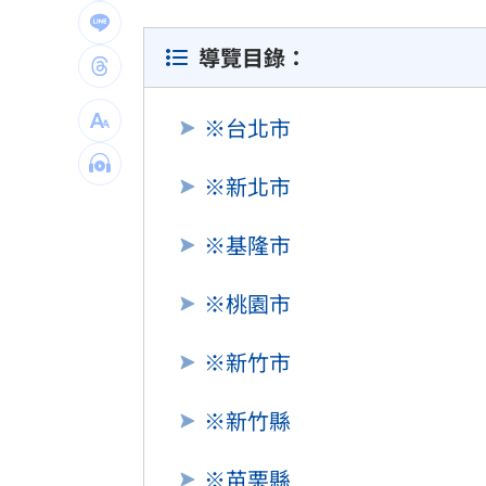
北市公務員私加女生LINE騷擾 法務局
導覽目錄：
美女律師狠詐10億佣金 郭台銘：沒找
屏東男靠「一絕活」半年爽領政府百萬
※台北市
雲林縣長身邊有共諜！前秘書洩行程給
※新北市
台灣彩券開獎直播中
20:31
※基隆市
LIVE三立+24小時直播
15:27
※桃園市
三立iNEWS新聞台線上直播
18:00
※新竹市
市場到酒場料理！可果美蕃茄醬創無限
※新竹縣
父親節送會拉筋的按摩椅 爸爸「筋歡喜
油品食安事件引關注 挑選保健食品要注
※苗栗縣