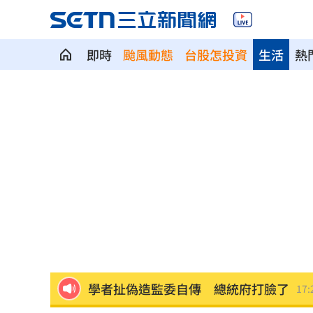
即時
颱風動態
台股怎投資
生活
熱
白海豚攪局！離島船班最新異動一次看
台南人最愛壽司排行榜曝光：6款都是它
SanDisk財報亮眼卻崩跌 3大原因一次
夏莉絲遭爆餵幼童過期食品 沈伯洋說
緯創股利二度順延！證期局：將查疏失
學者扯偽造監委自傳 總統府打臉了
17: