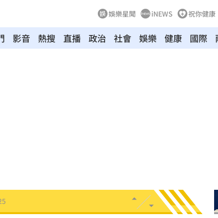
娛樂星聞
iNEWS
祝你健康
門
影音
熱搜
直播
政治
社會
娛樂
健康
國際
17:29
！
17:27
看懂
17:27
話了
17:26
17:26
25