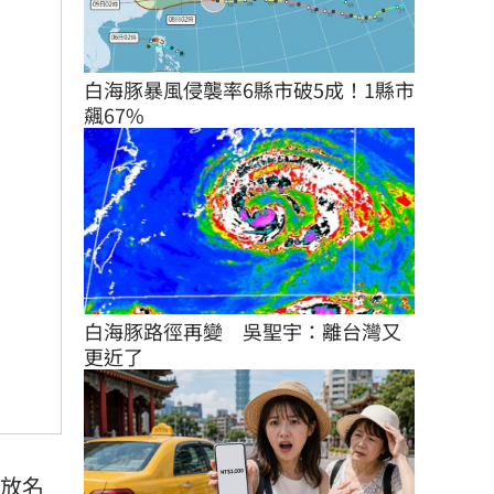
白海豚暴風侵襲率6縣市破5成！1縣市
飆67%
白海豚路徑再變　吳聖宇：離台灣又
更近了
放名