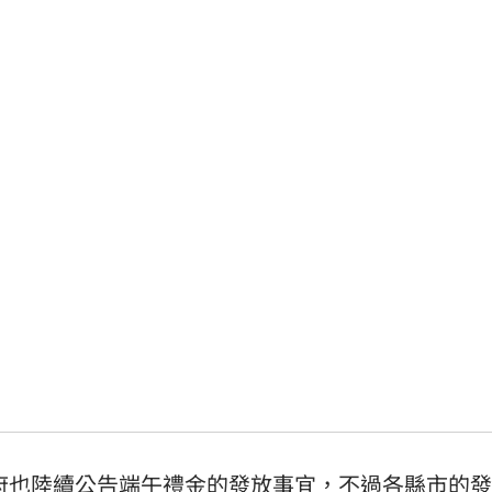
府也陸續公告
端午禮金
的發放事宜，不過各縣市的發