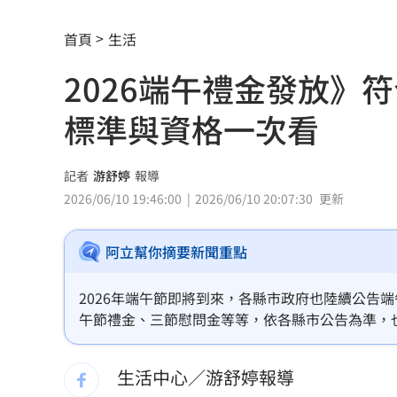
疑俄影子油輪阿曼外海漏油 油污威脅
首頁
生活
白提案砍6.6億！陳世凱：監理站可能關
2026端午禮金發放》
投信砸88億最愛3金融！買賣超前十一次
標準與資格一次看
高虹安著作權法案開庭 2大爭點下次辯
池秋美當紅爆拒陪吃高官 半夜電話遭
記者
游舒婷
報導
2026/06/10 19:46:00
2026/06/10 20:07:30
更新
漢光42／南部明防空演習 季連成坐鎮
阿立幫你摘要新聞重點
白海豚逼近！萬家福、愛買防颱優惠快
教授遭爆網頁塞「天安門」東京大學怒
2026年端午節即將到來，各縣市政府也陸續公告
午節禮金、三節慰問金等等，依各縣市公告為準，
左轉、直行「車頭對撞」10秒驚悚畫面
（註：詳細資訊請依各行政區主管機關公告為主）
生活中心／游舒婷報導
仙草產地標台灣不是台灣貨 食安漏洞