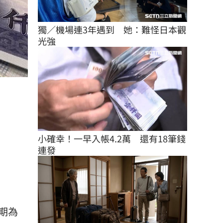
獨／機場連3年遇到　她：難怪日本觀
光強
小確幸！一早入帳4.2萬　還有18筆錢
連發
期為