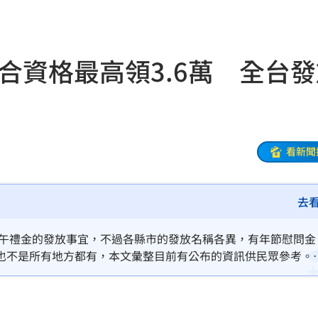
生態
17:25
門
17:22
符合資格最高領3.6萬 全台
看
17:22
論
17:20
封殺
17:20
看新聞
兵推
17:19
去
搶
17:18
懲處
17:17
端午禮金的發放事宜，不過各縣市的發放名稱各異，有年節慰問金
也不是所有地方都有，本文彙整目前有公布的資訊供民眾參考。
曝光
17:13
惹議
17:10