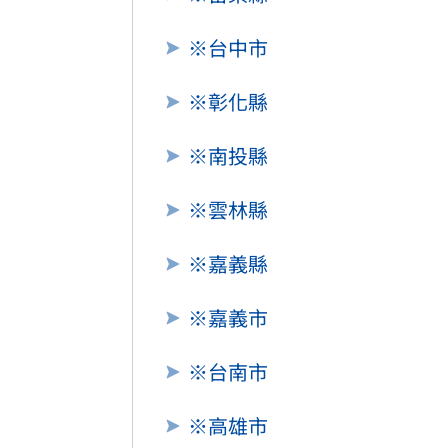
酷澎「爸氣父親節」國際官方品牌齊聚
※台中市
罕病博士彭士齊 輪椅上的生命覺醒！
11
※彰化縣
※南投縣
※雲林縣
※嘉義縣
※嘉義市
※台南市
※高雄市