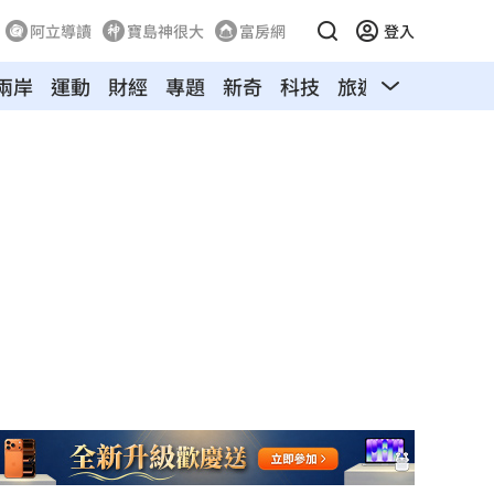
阿立導讀
寶島神很大
富房網
登入
兩岸
運動
財經
專題
新奇
科技
旅遊
汽車
寵物