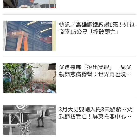
快訊／高雄鋼鐵廠爆1死！外包
商墜15公尺「摔破頭亡」
父遭惡鄰「挖出雙眼」 兒父
親節悲痛發聲：世界再也沒有
顏色
3月大男嬰剛入托3天發紫…父
親節拔管亡！屏東托嬰中心回9
字