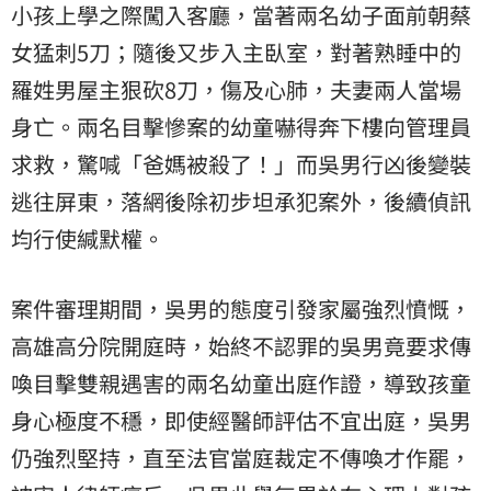
小孩上學之際闖入客廳，當著兩名幼子面前朝蔡
女猛刺5刀；隨後又步入主臥室，對著熟睡中的
羅姓男屋主狠砍8刀，傷及心肺，夫妻兩人當場
身亡。兩名目擊慘案的幼童嚇得奔下樓向管理員
求救，驚喊「爸媽被殺了！」而吳男行凶後變裝
逃往屏東，落網後除初步坦承犯案外，後續偵訊
均行使緘默權。
案件審理期間，吳男的態度引發家屬強烈憤慨，
高雄高分院開庭時，始終不認罪的吳男竟要求傳
喚目擊雙親遇害的兩名幼童出庭作證，導致孩童
身心極度不穩，即使經醫師評估不宜出庭，吳男
仍強烈堅持，直至法官當庭裁定不傳喚才作罷，