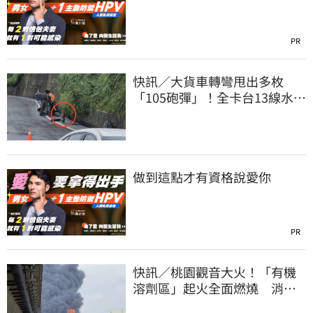
PR
快訊／大貨車轉彎甩出多枚
「105砲彈」！全卡台13線水
溝 軍方趕抵載離
做到這點才有資格說愛你
PR
快訊／桃園觀音大火！「有機
溶劑區」起火全面燃燒 消
防：危險物質多