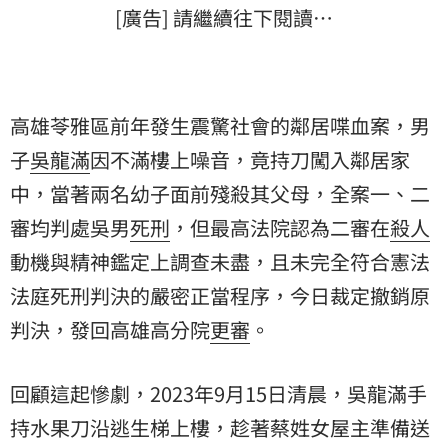
[廣告] 請繼續往下閱讀…
高雄苓雅區前年發生震驚社會的鄰居喋血案，男
子
吳龍滿
因不滿樓上噪音，竟持刀闖入鄰居家
中，當著兩名幼子面前殘殺其父母，全案一、二
審均判處吳男
死刑
，但最高法院認為二審在
殺人
動機與精神鑑定上調查未盡，且未完全符合憲法
法庭死刑判決的嚴密正當程序，今日裁定撤銷原
判決，發回高雄高分院
更審
。
回顧這起慘劇，2023年9月15日清晨，吳龍滿手
持水果刀沿逃生梯上樓，趁著蔡姓女屋主準備送