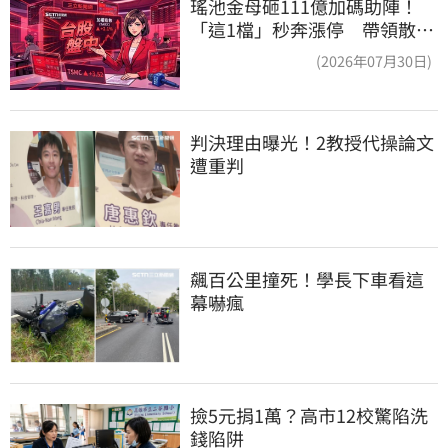
瑤池金母砸111億加碼助陣！
「這1檔」秒奔漲停 帶領散熱
雙雄點火
(2026年07月30日)
判決理由曝光！2教授代操論文
遭重判
飆百公里撞死！學長下車看這
幕嚇瘋
撿5元捐1萬？高市12校驚陷洗
錢陷阱