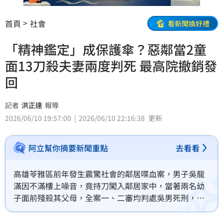
首頁
社會
看新聞換好禮
「精神鑑定」成保護傘？惡鄰當2童
面13刀殺夫妻兩度判死 最高院撤銷發
回
記者
洪正達
報導
2026/06/10 19:57:00
2026/06/10 22:16:38
更新
阿立幫你摘要新聞重點
去看看
高雄苓雅區前年發生震驚社會的鄰居喋血案，男子吳龍
滿因不滿樓上噪音，竟持刀闖入鄰居家中，當著兩名幼
子面前殘殺其父母，全案一、二審均判處吳男死刑，但
最高法院認為二審在殺人動機與精神鑑定上調查未盡，
且未完全符合憲法法庭死刑判決的嚴密正當程序，今日