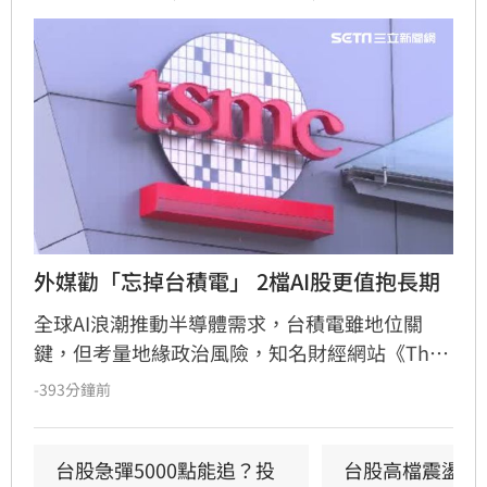
外媒勸「忘掉台積電」 2檔AI股更值抱長期
全球AI浪潮推動半導體需求，台積電雖地位關
鍵，但考量地緣政治風險，知名財經網站《The 
Motley Fool》建議投資人可轉向關注具支撐力的
-393分鐘前
半導體設備商。其中，掌握極紫外光微影技術的
艾斯摩爾（ASML）及專注晶片製程關鍵工序的
應用材料（Applied Materials）被列為值得長期
台股急彈5000點能追？投
台股高檔震盪怎