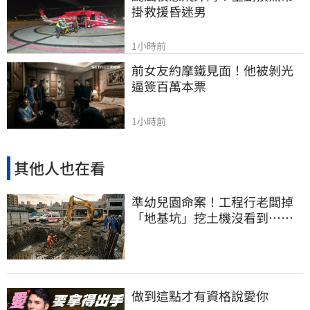
掛救援昏迷男
1小時前
前女友約摩鐵見面！他被剝光
逼簽百萬本票
1小時前
其他人也在看
準幼兒園命案！工程行老闆掉
「地基坑」挖土機沒看到…下
土石活埋他
做到這點才有資格說愛你