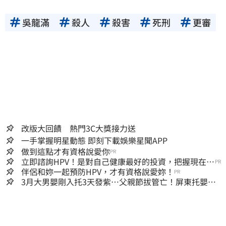
吳龍滿
殺人
殺害
死刑
更審
改版大回饋 熱門3C大獎接力送
一手掌握明星動態 即刻下載娛樂星聞APP
做到這點才有資格說愛你
PR
立即諮詢HPV！是對自己健康最好的投資，把握現在不
PR
嫌晚！
伴侶和妳一起預防HPV，才有資格說愛妳！
PR
3月大男嬰剛入托3天發紫…父親節拔管亡！屏東托嬰中
心回9字