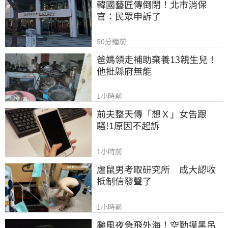
韓國藝匠傳倒閉！北市消保
官：民眾申訴了
50分鐘前
爸媽領走補助棄養13親生兒！
他批縣府無能
1小時前
前夫整天傳「想Ｘ」女告跟
騷!1原因不起訴
1小時前
虐鼠男考取研究所　成大認收
抵制信發聲了
1小時前
颱風夜急飛外海！空勤摸黑吊