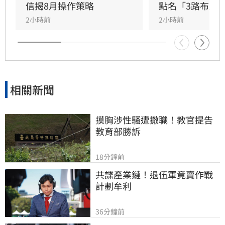
持有的潛力標的。隨著AI產業預計在2030年前保
信揭8月操作策略
點名「3路布局
持強勁成長，這些設備供應商的營收與市場價值
2小時前
2小時前
有望持續攀升。專家提醒，投資市場瞬息萬變，
相關建議僅供參考，投資人應審慎評估潛在風險
並自行承擔決策結果。
相關新聞
摸胸涉性騷遭撤職！教官提告
教育部勝訴
18分鐘前
共諜產業鏈！退伍軍竟賣作戰
計劃牟利
36分鐘前