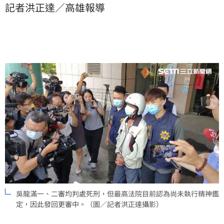
記者洪正達／高雄報導
裁定撤銷原判決，發回高雄高分院更審。
吳龍滿一、二審均判處死刑，但最高法院目前認為尚未執行精神鑑
定，因此發回更審中。（圖／記者洪正達攝影）