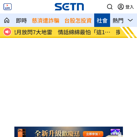
登入
即時
慈濟遭詐騙
台股怎投資
社會
熱門
影
1
摸胸涉性騷遭撤職！教官提告教育部勝訴
熊本災
暴