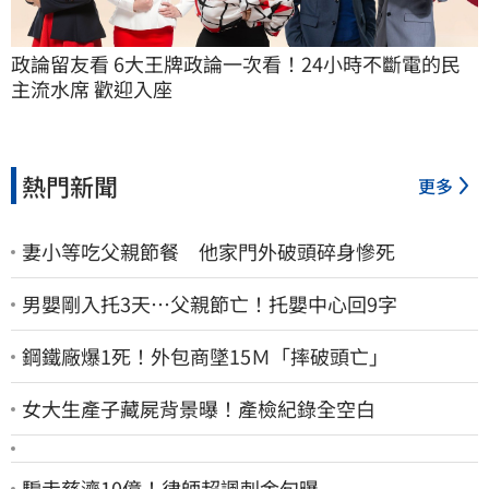
政論留友看 6大王牌政論一次看！24小時不斷電的民
主流水席 歡迎入座
熱門新聞
更多
妻小等吃父親節餐 他家門外破頭碎身慘死
男嬰剛入托3天…父親節亡！托嬰中心回9字
鋼鐵廠爆1死！外包商墜15Ｍ「摔破頭亡」
女大生產子藏屍背景曝！產檢紀錄全空白
騙走慈濟10億！律師超諷刺金句曝