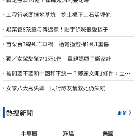
工程行老闆掉地基坑 挖土機下土石活埋他
疑棄養8孩童母傳返家！貼字條喊很愛孩子
苗栗台3線死亡車禍！過彎撞燈桿1死1重傷
獨／女駕駛肇逃1死1傷 單親媽顧子斷家計
被問要不要和中國和平統一？鄭麗文開1條件：立刻
春暖花開
女攀八大秀失聯 同行隊友獲救她仍失蹤
熱搜新聞
更多
半導體
輝達
美國