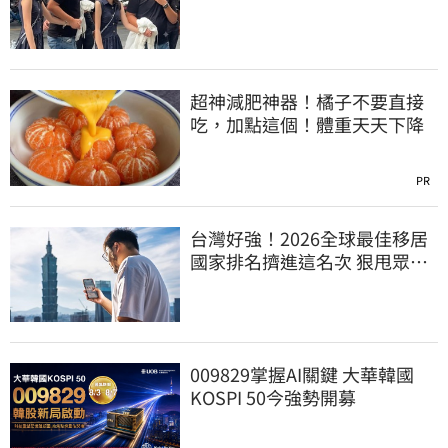
「我在追她」
超神減肥神器！橘子不要直接
吃，加點這個！體重天天下降
PR
台灣好強！2026全球最佳移居
國家排名擠進這名次 狠甩眾多
歐美熱門國家
009829掌握AI關鍵 大華韓國
KOSPI 50今強勢開募