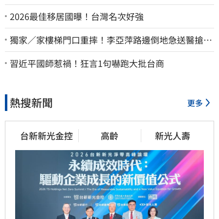
2026最佳移居國曝！台灣名次好強
獨家／家樓梯門口重摔！李亞萍路邊倒地急送醫搶
命 「最新傷況」曝
習近平國師惹禍！狂言1句嚇跑大批台商
熱搜新聞
更多
台新新光金控
高齡
新光人壽