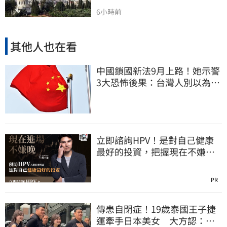
6小時前
其他人也在看
中國鎖國新法9月上路！她示警
3大恐怖後果：台灣人別以為是
隔岸觀火
立即諮詢HPV！是對自己健康
最好的投資，把握現在不嫌
晚！
PR
傳患自閉症！19歲泰國王子捷
運牽手日本美女 大方認：