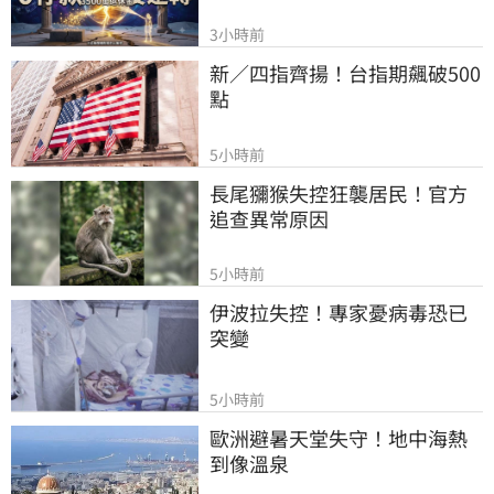
3小時前
新／四指齊揚！台指期飆破500
點
5小時前
長尾獼猴失控狂襲居民！官方
追查異常原因
5小時前
伊波拉失控！專家憂病毒恐已
突變
5小時前
歐洲避暑天堂失守！地中海熱
到像溫泉