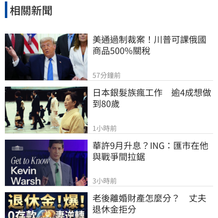
邁向永續發展的強力後盾。
相關新聞
美通過制裁案！川普可課俄國
商品500%關稅
57分鐘前
日本銀髮族瘋工作　逾4成想做
到80歲
1小時前
華許9月升息？ING：匯市在他
與戰爭間拉鋸
3小時前
老後離婚財產怎麼分？　丈夫
退休金拒分