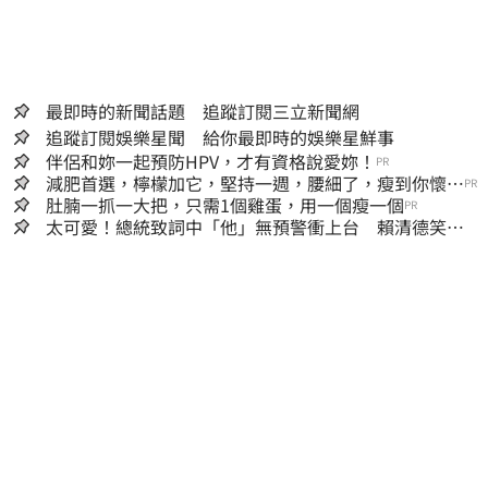
最即時的新聞話題 追蹤訂閱三立新聞網
追蹤訂閱娛樂星聞 給你最即時的娛樂星鮮事
伴侶和妳一起預防HPV，才有資格說愛妳！
PR
減肥首選，檸檬加它，堅持一週，腰細了，瘦到你懷疑
PR
人生
肚腩一抓一大把，只需1個雞蛋，用一個瘦一個
PR
太可愛！總統致詞中「他」無預警衝上台 賴清德笑
喊：卸任再交棒給你