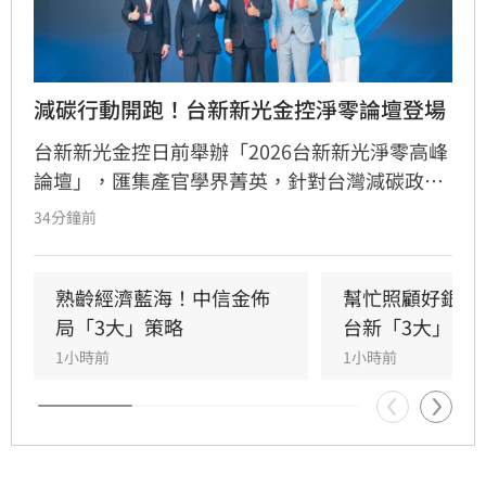
減碳行動開跑！台新新光金控淨零論壇登場
台新新光金控日前舉辦「2026台新新光淨零高峰
論壇」，匯集產官學界菁英，針對台灣減碳政
策、碳定價制度及企業轉型策略進行深度對話。
34分鐘前
國發會主委葉俊顯與環境部部長彭啟明出席，強
調台灣正邁向碳定價市場機制時代。台新新光金
控總經理林維俊指出，論壇邁入第五年，致力協
熟齡經濟藍海！中信金佈
幫忙照顧好銀髮
助企業將永續轉化為國際競爭力。會中上銀、強
局「3大」策略
台新「3大」防
茂、宏碁及金寶等指標企業分享低碳實踐經驗。
1小時前
1小時前
台新新光金控憑藉優異的永續績效，不僅連續三
年獲標普全球永續年鑑銀行業全球前1%，更獲
MSCI ESG AAA最高評級，展現其帶領產業接軌
國際、推進淨零韌性家園的決心，持續成為企業