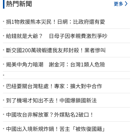
熱門新聞
更多
捐1物救援熊本災民！日網：比政府還有愛
給錢就是大爺？ 日母子因孝親費激烈爭吵
斷交國200萬磅蝦遭我友邦封殺！業者慘叫
揭美中角力暗潮 謝金河：台灣1類人危險
巴紐要關台灣駐處！專家：擴大對中合作
到了機場才知出不去！中國爆鎖國新法
中國攻台非解放軍？外媒點名2破口！
中國出入境新規炸鍋！苦主「被恢復國籍」