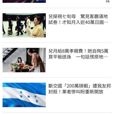
PR
兒探視七旬母 驚見客廳滿地
試卷！才知月入近40萬日圓
真相竟如此感人
兒月給8萬孝親費！她自掏5萬
買平板送孫 一句話愣原地
「傷心不已」
斷交國「200萬磅蝦」遭我友邦
封殺！業者慘叫盼重新開放