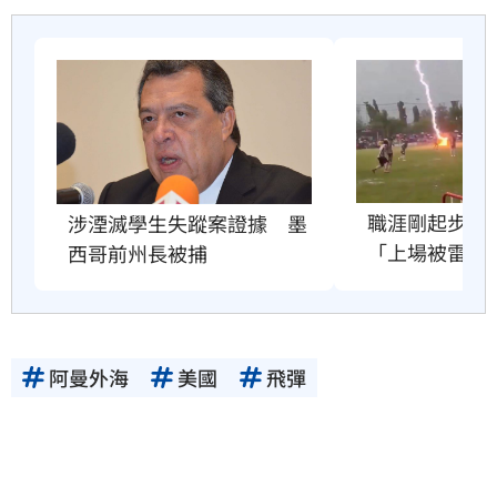
職涯剛起步　2
涉湮滅學生失蹤案證據　墨
「上場被雷劈
西哥前州長被捕
阿曼外海
美國
飛彈