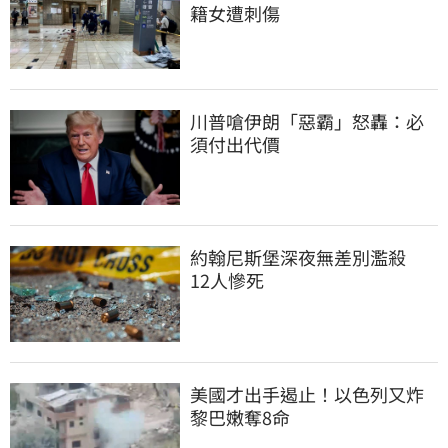
籍女遭刺傷
川普嗆伊朗「惡霸」怒轟：必
須付出代價
約翰尼斯堡深夜無差別濫殺　
12人慘死
美國才出手遏止！以色列又炸
黎巴嫩奪8命