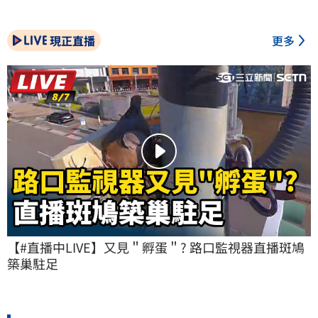
現正直播
更多
【#直播中LIVE】又見＂孵蛋＂? 路口監視器直播斑鳩
築巢駐足