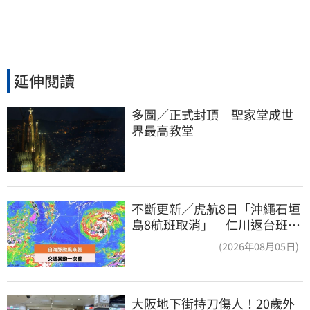
延伸閱讀
多圖／正式封頂　聖家堂成世
界最高教堂
不斷更新／虎航8日「沖繩石垣
島8航班取消」 仁川返台班機
提前1天起飛
(2026年08月05日)
大阪地下街持刀傷人！20歲外