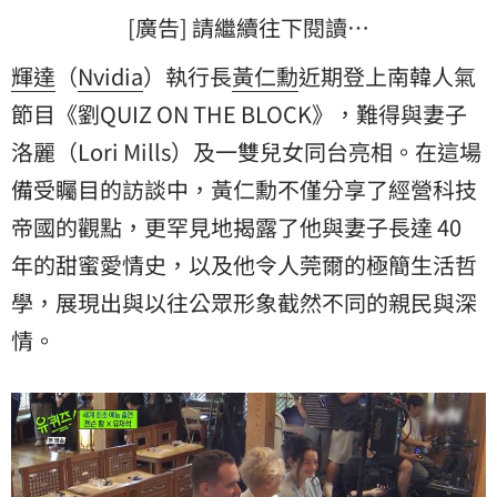
[廣告] 請繼續往下閱讀…
輝達
（
Nvidia
）執行長
黃仁勳
近期登上南韓人氣
節目《劉QUIZ ON THE BLOCK》，難得與妻子
洛麗
（Lori Mills）及一雙兒女同台亮相。在這場
備受矚目的訪談中，黃仁勳不僅分享了經營科技
帝國的觀點，更罕見地揭露了他與妻子長達 40
年的甜蜜愛情史，以及他令人莞爾的極簡生活哲
學，展現出與以往公眾形象截然不同的親民與深
情。