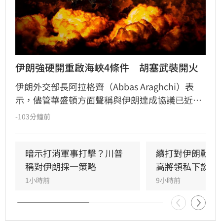
伊朗強硬開重啟海峽4條件　胡塞武裝開火
伊朗外交部長阿拉格齊（Abbas Araghchi）表
示，儘管華盛頓方面聲稱與伊朗達成協議已近在
眼前，但德黑蘭目前並未與美國直接談判，僅透
-103分鐘前
過中間人交換訊息，並提出解除制裁、撤軍、賠
償及解凍資產等美國難以接受的條件，荷姆茲海
峽（Strait of Hormuz）能否重啟仍存在極大變
暗示打消軍事打擊？川普
續打對伊朗戰爭
數。與此同時，伊朗支持的葉門準政府及軍事組
稱對伊朗採一策略
高將領私下談退
織「胡塞武裝」（Houthis）再度攻擊「沙烏地
1小時前
9小時前
阿美」（Saudi Aramc