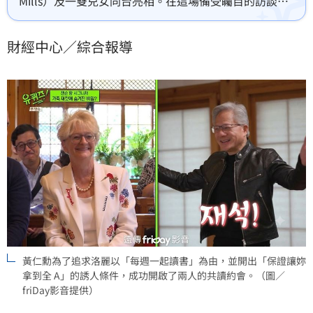
Mills）及一雙兒女同台亮相。在這場備受矚目的訪談
中，黃仁勳不僅分享了經營科技帝國的觀點，更罕見地
揭露了他與妻子長達 40 年的甜蜜愛情史，以及他令人莞
財經中心／綜合報導
爾的極簡生活哲學，展現出與以往公眾形象截然不同的
親民與深情。
黃仁勳為了追求洛麗以「每週一起讀書」為由，並開出「保證讓妳
拿到全 A」的誘人條件，成功開啟了兩人的共讀約會。（圖／
friDay影音提供）