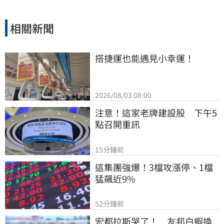
相關新聞
搭捷運也能遇見小幸運！
2026/08/03 08:00
注意！這家老牌建設股　下午5
點召開重訊
15分鐘前
這集團強爆！3檔攻漲停、1檔
猛飆近9%
52分鐘前
宏都拉斯哭了！　友邦白蝦換