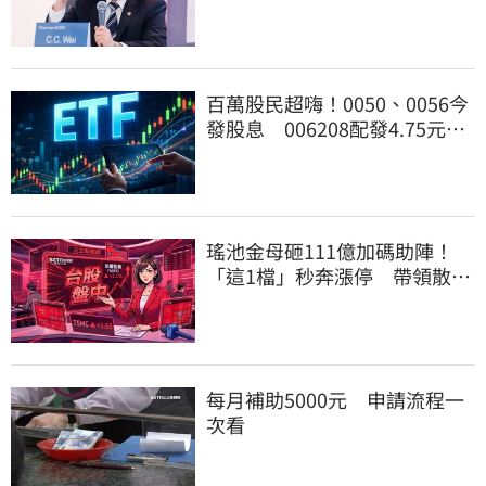
百萬股民超嗨！0050、0056今
發股息 006208配發4.75元新
高也入袋了
瑤池金母砸111億加碼助陣！
「這1檔」秒奔漲停 帶領散熱
雙雄點火
每月補助5000元 申請流程一
次看