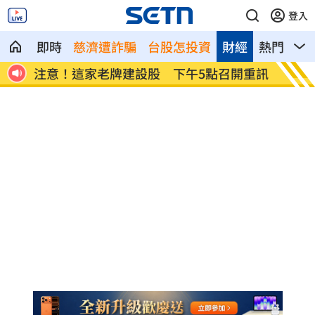
登入
即時
慈濟遭詐騙
台股怎投資
財經
熱門
影
嘆1
注意！這家老牌建設股 下午5點召開重訊
兆基火