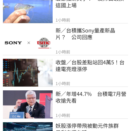
這國上場
1小時前
新／台積攜Sony量產新晶
片？　公司回應
1小時前
收盤／台股差點站回4萬5！台
達電亮燈漲停
1小時前
新／年增44.7%　台積電7月營
收搶先看
1小時前
妖股漲停帶飛被動元件族群　