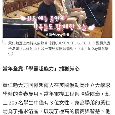
黃仁勳登上南韓人氣節目《劉QUIZ ON THE BLOCK》，難得與妻
子洛麗（Lori Mills）及一雙兒女同台亮相。（圖／friDay影音提
供）
當年全靠「學霸超能力」擄獲芳心
黃仁勳大方回憶起兩人在美國俄勒岡州立大學求
學時的青春歲月。當年電機工程系陽盛陰衰，班
上 205 名學生中僅有 3 位女性，身為學弟的黃仁
勳為了追求洛麗，展現了極高的情商與智慧。他