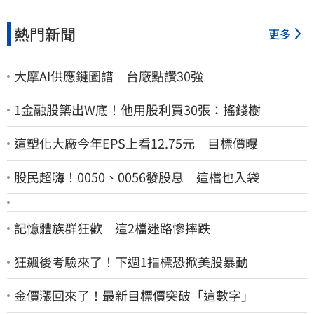
熱門新聞
更多
大摩AI供應鏈圖譜 台廠點讚30強
1金融股築出W底！他用股利買30張：搖錢樹
這塑化大廠今年EPS上看12.75元 目標價曝
股民超嗨！0050、0056發股息 這檔也入袋
記憶體族群狂歡 這2檔迷路慘摔跌
狂飆後考驗來了！下週1指標恐掀美股暴動
金價漲回來了！最新目標價突破「這數字」