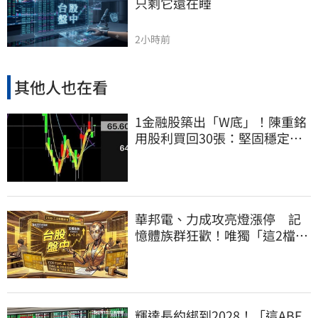
只剩它還在睡
2小時前
其他人也在看
1金融股築出「W底」！陳重銘
用股利買回30張：堅固穩定的
搖錢樹
華邦電、力成攻亮燈漲停 記
憶體族群狂歡！唯獨「這2檔」
迷路慘摔跌
輝達長約綁到2028！「這ABF