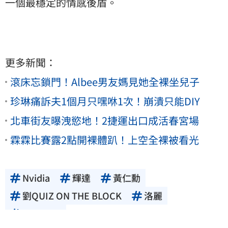
一個最穩定的情感後盾。
更多新聞：
滾床忘鎖門！Albee男友媽見她全裸坐兒子
珍琳痛訴夫1個月只嘿咻1次！崩潰只能DIY
北車街友曝洩慾地！2捷運出口成活春宮場
霖霖比賽露2點開裸體趴！上空全裸被看光
Nvidia
輝達
黃仁勳
劉QUIZ ON THE BLOCK
洛麗
Lori Mills