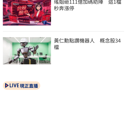
瑤姐砸111億加碼助陣　這1檔
秒奔漲停
黃仁勳點讚機器人　概念股34
檔
現正直播