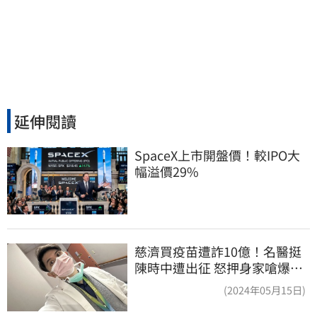
延伸閱讀
SpaceX上市開盤價！較IPO大
幅溢價29%
慈濟買疫苗遭詐10億！名醫挺
陳時中遭出征 怒押身家嗆爆藍
白粉
(2024年05月15日)