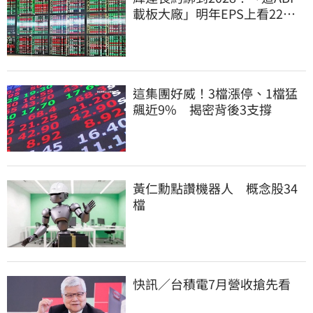
載板大廠」明年EPS上看22
元 目標價至1000元
這集團好威！3檔漲停、1檔猛
飆近9% 揭密背後3支撐
黃仁勳點讚機器人 概念股34
檔
快訊／台積電7月營收搶先看