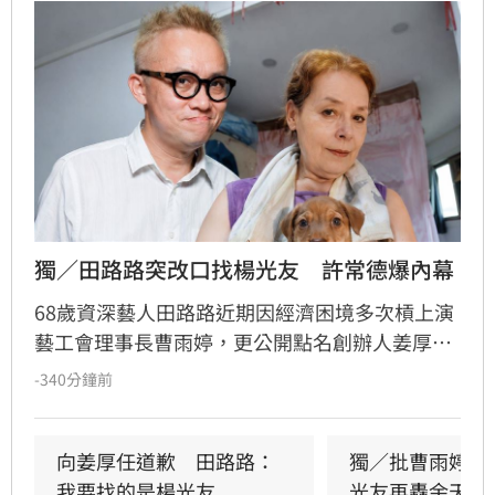
獨／田路路突改口找楊光友　許常德爆內幕
68歲資深藝人田路路近期因經濟困境多次槓上演
藝工會理事長曹雨婷，更公開點名創辦人姜厚任
出面，事後卻發文坦言搞錯對象，真正想找的是
-340分鐘前
前理事長楊光友。楊光友對此回應，質疑田路路
晚年困頓不應全歸咎於工會。對此，音樂人許常
德出面緩頰，建議田路路應先安頓好生活，並提
向姜厚任道歉　田路路：
獨／批曹雨婷帳
議透過口述歷史記錄資深藝人的故事。許常德同
我要找的是楊光友
光友再轟余天工