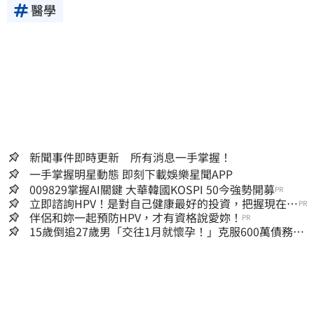
醫學
新聞事件即時更新 所有消息一手掌握！
一手掌握明星動態 即刻下載娛樂星聞APP
009829掌握AI關鍵 大華韓國KOSPI 50今強勢開募
PR
立即諮詢HPV！是對自己健康最好的投資，把握現在不
PR
嫌晚！
伴侶和妳一起預防HPV，才有資格說愛妳！
PR
15歲倒追27歲男「交往1月就懷孕！」克服600萬債務
36歲美魔女當阿嬤了