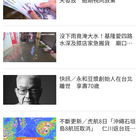
天發放 逾期視同放棄
沒下雨竟淹大水！基隆愛四路
水深及膝店家急搬貨 廟口夜
市封路改道
快訊／永和豆漿創始人在台北
離世 享壽70歲
不斷更新／虎航8日「沖繩石垣
島8航班取消」 仁川返台班機
提前1天起飛