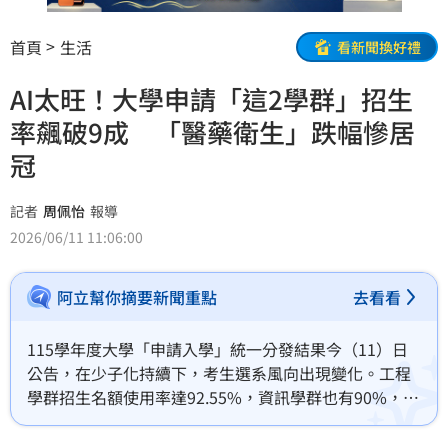
首頁
生活
看新聞換好禮
AI太旺！大學申請「這2學群」招生
率飆破9成 「醫藥衛生」跌幅慘居
冠
記者
周佩怡
報導
2026/06/11 11:06:00
阿立幫你摘要新聞重點
去看看
115學年度大學「申請入學」統一分發結果今（11）日
公告，在少子化持續下，考生選系風向出現變化。工程
學群招生名額使用率達92.55%，資訊學群也有90%，雙
雙維持高檔；反觀過去長年被視為熱門選項的醫藥衛生
學群，招生名額使用率降至82.5%，較去年減少