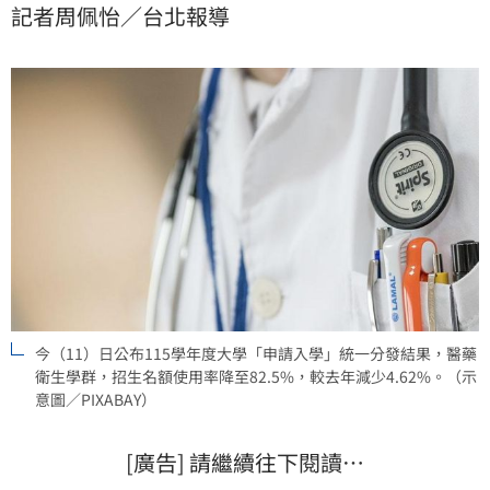
記者周佩怡／台北報導
4.62%。
今（11）日公布115學年度大學「申請入學」統一分發結果，醫藥
衛生學群，招生名額使用率降至82.5%，較去年減少4.62%。（示
意圖／PIXABAY）
[廣告] 請繼續往下閱讀…