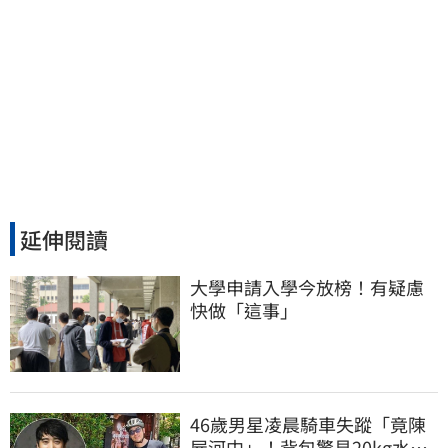
延伸閱讀
大學申請入學今放榜！有疑慮
快做「這事」
46歲男星凌晨騎車失蹤「竟陳
屍河中」！背包驚見20kg水泥