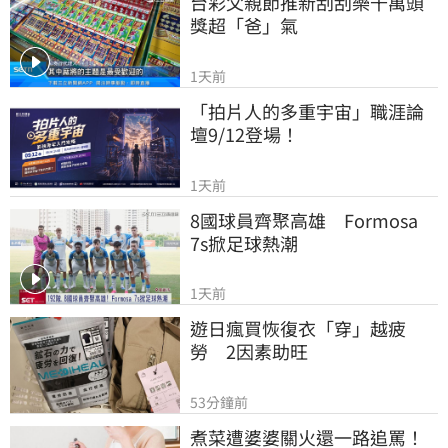
台彩父親節推新刮刮樂千萬頭
獎超「爸」氣
1天前
「拍片人的多重宇宙」職涯論
壇9/12登場！
1天前
8國球員齊聚高雄　Formosa 
7s掀足球熱潮
1天前
遊日瘋買恢復衣「穿」越疲
勞　2因素助旺
53分鐘前
煮菜遭婆婆關火還一路追罵！