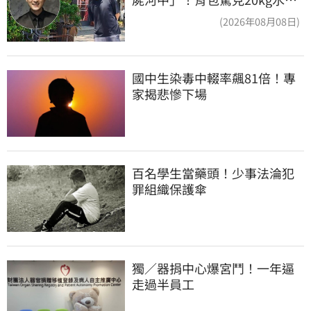
塊 死因成謎
(2026年08月08日)
國中生染毒中輟率飆81倍！專
家揭悲慘下場
百名學生當藥頭！少事法淪犯
罪組織保護傘
獨／器捐中心爆宮鬥！一年逼
走過半員工