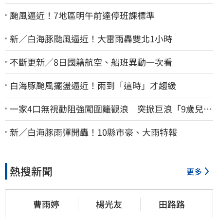
颱風逼近！7地區明午前達停班課標準
新／白海豚颱風逼近！大雷雨轟雙北1小時
不斷更新／8日國籍航空、船班異動一次看
白海豚颱風擺盪逼近！雨到「這時」才趨緩
一家4口無視勸阻強闖圍籬觀浪 突掀巨浪「9歲兒當
場遭捲入海」
新／白海豚雨彈開轟！10縣市豪、大雨特報
熱搜新聞
更多
曹雨婷
楊光友
田路路