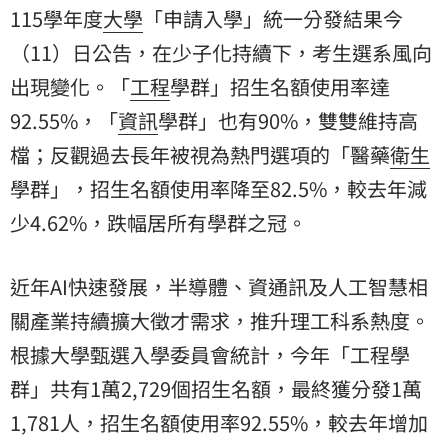
115學年度
大學
「申請入學」統一分發結果今
（11）日公告，在少子化持續下，考生選系風向
出現變化。「
工程
學群」招生名額使用率達
92.55%，「
資訊
學群」也有90%，雙雙維持高
檔；反觀過去長年被視為熱門選項的「醫藥
衛生
學群」，招生名額使用率降至82.5%，較去年減
少4.62%，跌幅居所有學群之冠。
近年AI快速發展，半導體、資通訊及人工智慧相
關產業持續擴大徵才需求，推升理工科系熱度。
根據大學甄選入學委員會統計，今年「工程學
群」共有1萬2,729個招生名額，最終獲分發1萬
1,781人，招生名額使用率92.55%，較去年增加