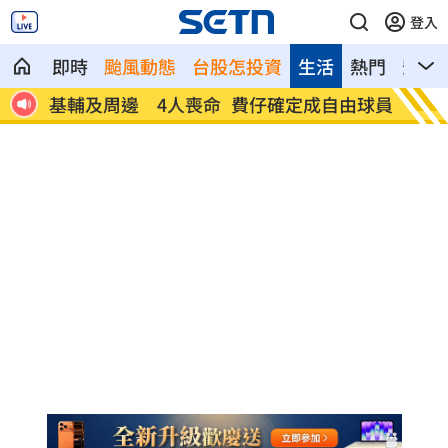
登入
即時
颱風動態
台股怎投資
生活
熱門
影音
人喪命
費仔確定成自由球員 下一步動向引人關
米蘭達
注
動