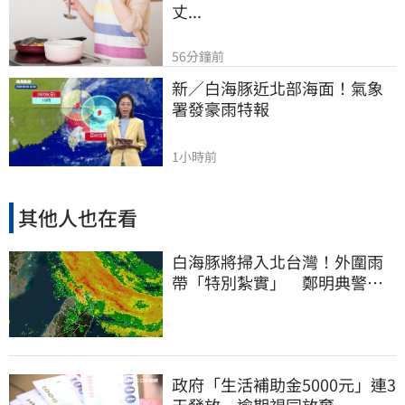
丈...
56分鐘前
新／白海豚近北部海面！氣象
署發豪雨特報
1小時前
其他人也在看
白海豚將掃入北台灣！外圍雨
帶「特別紮實」 鄭明典警告
別出門
政府「生活補助金5000元」連3