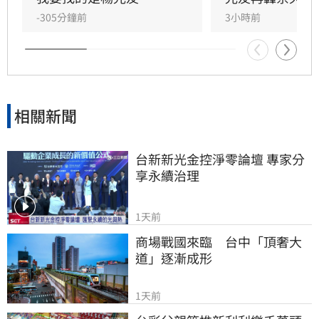
時批評現任理事長曹雨婷不應神隱，呼籲工會應
-305分鐘前
3小時前
展現具體作為照顧資深藝人，而非僅提供勞健保
功能。整起事件引發關注，田路路則強調目前先
處理身體狀況，後續發展仍待觀察。
相關新聞
台新新光金控淨零論壇 專家分
享永續治理
1天前
商場戰國來臨　台中「頂奢大
道」逐漸成形
1天前