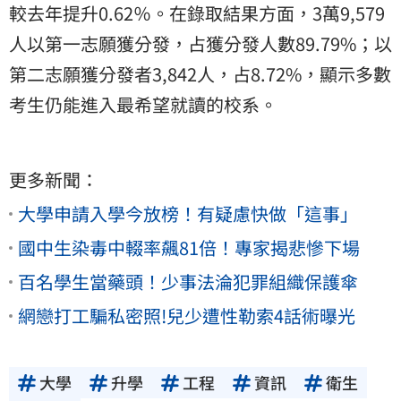
較去年提升0.62％。在錄取結果方面，3萬9,579
人以第一志願獲分發，占獲分發人數89.79%；以
第二志願獲分發者3,842人，占8.72%，顯示多數
考生仍能進入最希望就讀的校系。
更多新聞：
大學申請入學今放榜！有疑慮快做「這事」
國中生染毒中輟率飆81倍！專家揭悲慘下場
百名學生當藥頭！少事法淪犯罪組織保護傘
網戀打工騙私密照!兒少遭性勒索4話術曝光
大學
升學
工程
資訊
衛生