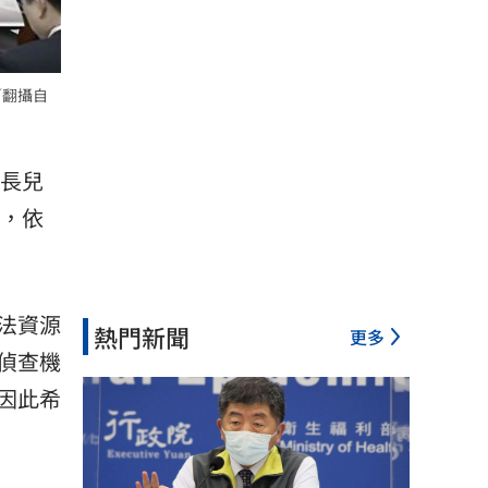
／翻攝自
延長兒
下，依
法資源
熱門新聞
更多
偵查機
因此希