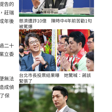
提告的
，莊瑞
慈濟遭詐10億　陳時中4年前苦勸1句
成年後
被罵爆
過二十
黨立委
台北市長投票結果曝　她驚喊：蔣該
便無法
緊張了
造成偵
了保