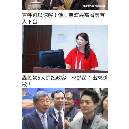
直呼難以諒解！他：慈濟最高層應有
人下台
轟藍營5人造謠政客　林楚茵：出來道
歉！