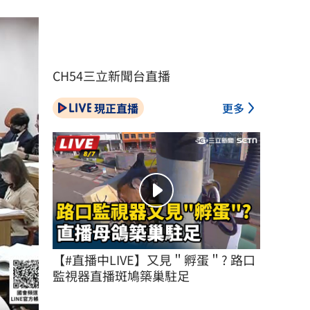
CH54三立新聞台直播
現正直播
更多
【#直播中LIVE】又見＂孵蛋＂? 路口
監視器直播斑鳩築巢駐足