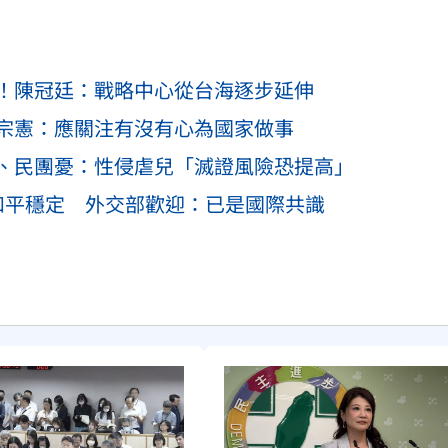
！陳冠廷：戰略中心從台海逐步延伸
宗憲：應關注有沒有心為國家做事
、民團憂：性侵虐兒「滅證風險恐提高」
和平穩定 外交部歡迎：已是國際共識