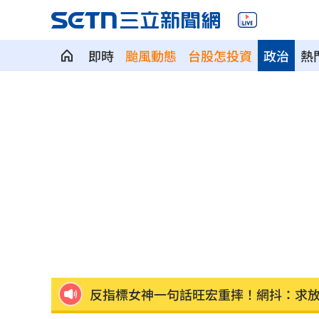
柯基1隻NT400！網紅爆中國繁殖場殘酷
即時
颱風動態
台股怎投資
政治
熱
蕭敬騰開餐廳被當盤子？房東溢價快10
慈濟買BNT遭詐 蔡英文：務必相信專
73歲首過父親節 他找亡妻淚：今天好
助鳳飛飛一炮而紅 龍千玉亡父超狂身
不斷更新／虎航8日沖繩石垣島8班停飛
天空突下起麻將雨 士林婦險遭砸頭受
反指標女神一句話旺宏重摔！網抖：求
吉安鄉公所副主任酒駕 突開車門害摔