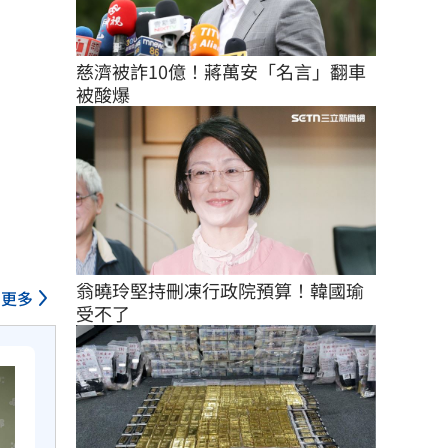
慈濟被詐10億！蔣萬安「名言」翻車
被酸爆
翁曉玲堅持刪凍行政院預算！韓國瑜
更多
受不了