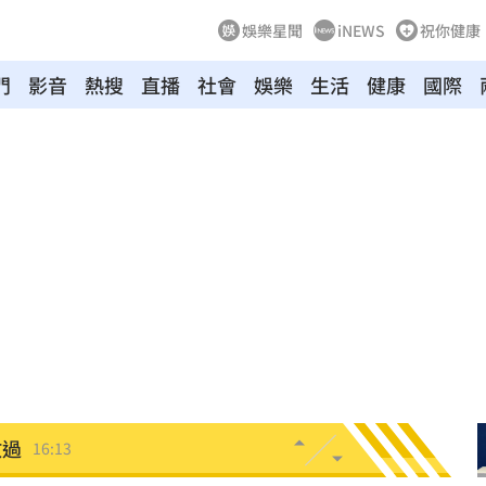
娛樂星聞
iNEWS
祝你健康
黑幕
16:25
門
影音
熱搜
直播
社會
娛樂
生活
健康
國際
萬
16:21
業
16:19
快樂
16:19
分曝
16:17
16:15
傷
16:15
放過
16:13
車
16:12