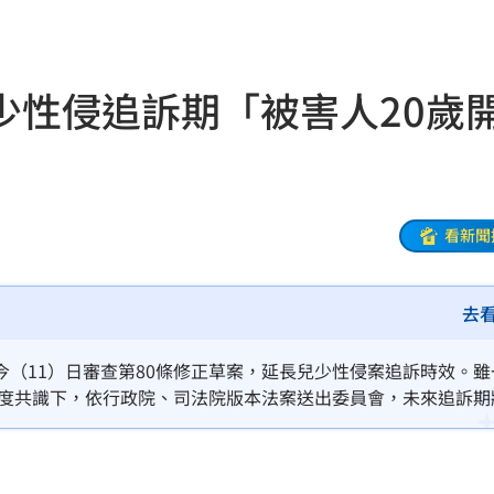
曝光
16:12
在哭
16:11
少性侵追訴期「被害人20歲
灣隊
16:06
理
16:06
懂買
16:04
看新聞
穢物
16:01
去
阿咪
16:01
壞網
15:58
（11）日審查第80條修正草案，延長兒少性侵案追訴時效。雖
高度共識下，依行政院、司法院版本法案送出委員會，未來追訴期
被騙
15:58
波
15:56