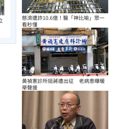
慈濟遭詐10.6億！醫「神比喻」眾一
立
看秒懂
黃禎憲診所挺蔣遭出征　老病患曝暖
舉聲援