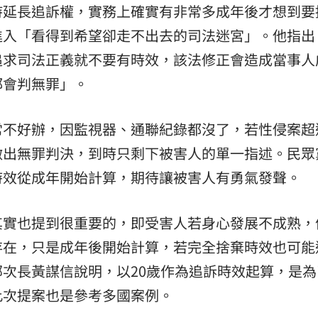
持延長追訴權，實務上確實有非常多成年後才想到要
進入「看得到希望卻走不出去的司法迷宮」。他指出
追求司法正義就不要有時效，該法修正會造成當事人
都會判無罪」。
常不好辦，因監視器、通聯紀錄都沒了，若性侵案超
做出無罪判決，到時只剩下被害人的單一指述。民眾
時效從成年開始計算，期待讓被害人有勇氣發聲。
其實也提到很重要的，即受害人若身心發展不成熟，
存在，只是成年後開始計算，若完全捨棄時效也可能
次長黃謀信說明，以20歲作為追訴時效起算，是為
此次提案也是參考多國案例。