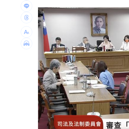
選手一開口驚豔全場 歌王聽到一半變
台灣彩券開獎直播中
20:31
LIVE三立+24小時直播
15:27
三立iNEWS新聞台線上直播
18:00
商場戰國來臨 台中「頂奢大道」逐漸
台彩父親節推新刮刮樂千萬頭獎超「爸
「拍片人的多重宇宙」職涯論壇9/12登
8國球員齊聚高雄 Formosa 7s掀足球
理想混蛋號召粉絲跨海追星吃美食！
18: