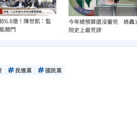
砍6.6億！陳世凱：監
今年總預算還沒審完　綠轟
能關門
院史上最荒謬
姿
民進黨
國民黨