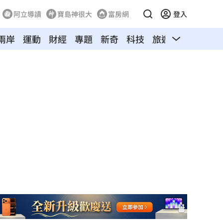
阿立導讀
寶島神很大
富房網
登入
兩岸
運動
財經
專題
新奇
科技
旅遊
汽車
寵物