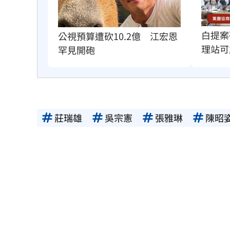
白提案
公視預算遭砍10.2億　江宏恩
理站可
罕見開砲
莊瑞雄
吳宗憲
張雅琳
陳昭