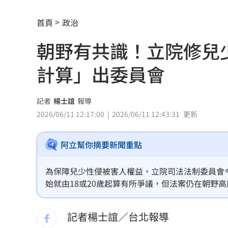
白海豚會放颱風假？最新暴風圈侵襲率
首頁
政治
前員工虐殺董座封屍 他見煞：有冤屈
朝野有共識！立院修兒
瓊斯盃領隊出爐 陳立宗與張維正挺台
計算」出委員會
白推交通罰款專用公投！綠：可直接處
日人扛回35公斤戰利品曝 台人一看：
記者
楊士誼
報導
2026/06/11 12:17:00
2026/06/11 12:43:31
更新
台中女里長掃街拜票遭潑糞⋯全身沾滿
阿立幫你摘要新聞重點
彰化橘色虎斑貓走失！飼主懸賞20萬找
昔赴陸尋根挨轟 郭品超變禿頭近照嚇
為保障兒少性侵被害人權益，立院司法法制委員會今
始就由18或20歲起算有所爭議，但法案仍在朝野
買疫苗被詐10億！昔日半導體CEO認了
被害人20歲開始計算。
記者楊士誼／台北報導
劉若雪首度回應！捲入周杰倫私生子風