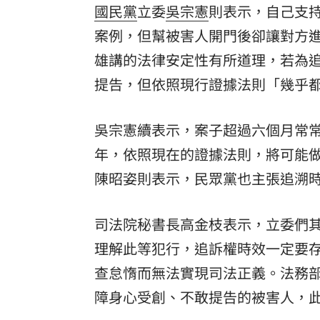
國民黨
立委
吳宗憲
則表示，自己支
案例，但幫被害人開門後卻讓對方
雄講的法律安定性有所道理，若為
提告，但依照現行證據法則「幾乎
吳宗憲續表示，案子超過六個月常
年，依照現在的證據法則，將可能
陳昭姿
則表示，民眾黨也主張追溯
司法院秘書長高金枝表示，立委們
理解此等犯行，追訴權時效一定要
查怠惰而無法實現司法正義。法務部
障身心受創、不敢提告的被害人，