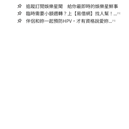
追蹤訂閱娛樂星聞 給你最即時的娛樂星鮮事
臨時需要小額週轉？上【易借網】找人幫！...
PR
伴侶和妳一起預防HPV，才有資格說愛妳...
PR