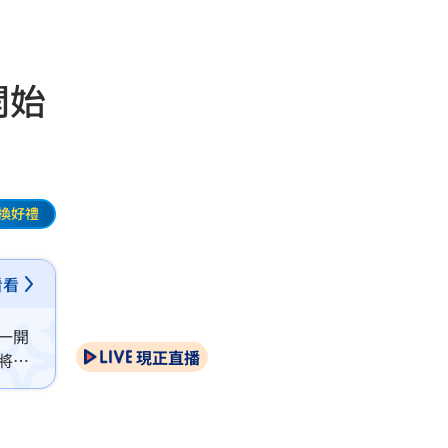
開始
換好禮
看看
一開
現正直播
將自