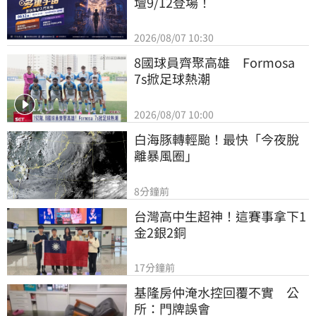
壇9/12登場！
2026/08/07 10:30
8國球員齊聚高雄　Formosa 
7s掀足球熱潮
2026/08/07 10:00
白海豚轉輕颱！最快「今夜脫
離暴風圈」
8分鐘前
台灣高中生超神！這賽事拿下1
金2銀2銅
17分鐘前
基隆房仲淹水控回覆不實　公
所：門牌誤會