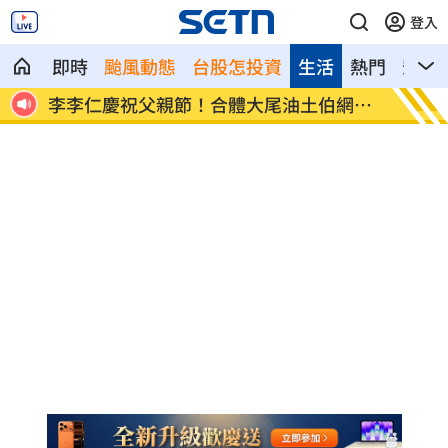
登入
即時
颱風動態
台股怎投資
生活
熱門
影音
因為
李李仁慶祝父親節！合體大尾油土伯網看
小孩不
傻