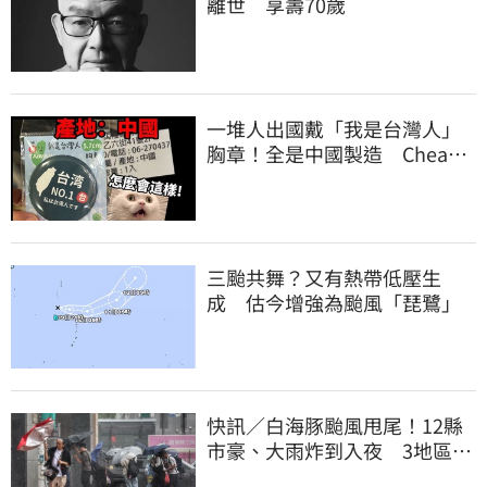
離世 享壽70歲
一堆人出國戴「我是台灣人」
胸章！全是中國製造 Cheap
酸：精神分裂
三颱共舞？又有熱帶低壓生
成 估今增強為颱風「琵鷺」
快訊／白海豚颱風甩尾！12縣
市豪、大雨炸到入夜 3地區有
大豪雨