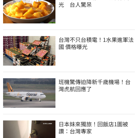
光　台人驚呆
台灣不只台積電！1水果進軍法
國 價格曝光
班機驚傳迫降新千歲機場！台
灣虎航回應了
日本妹來獨旅！回飯店1圖被
讚：台灣專家