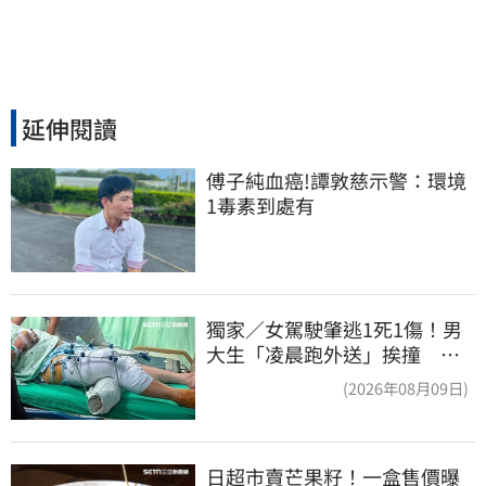
延伸閱讀
傅子純血癌!譚敦慈示警：環境
1毒素到處有
獨家／女駕駛肇逃1死1傷！男
大生「凌晨跑外送」挨撞 媽
淚：家快瓦解
(2026年08月09日)
日超市賣芒果籽！一盒售價曝