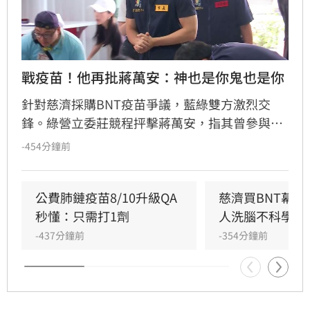
戰疫苗！他再批蔣萬安：神也是你鬼也是你
針對慈濟採購BNT疫苗爭議，藍綠雙方激烈交
鋒。綠營立委莊競程抨擊蔣萬安，指其曾參與疫
苗採購秘密會議，明知政府努力爭取疫苗並面臨
-454分鐘前
國際談判困難，如今卻反過來指控政府黑箱，批
評蔣萬安「神也是你、鬼也是你」。莊競程強
調，當年會議資料遮蔽是經決議，且陳時中當時
公費肺鏈疫苗8/10升級QA
慈濟買BNT幕
要求原廠證明是為確保疫苗安全，非阻擋採購。
秒懂：只需打1劑
人洗腦不科學概
蔣萬安則反駁資料多處遭塗黑，雙方對於疫苗採
-437分鐘前
-354分鐘前
購攻防不斷，莊競程呼籲應回到事實脈絡，不應
選擇性解讀資料混淆視聽，此議題持續引發社會
廣泛關注與討論。