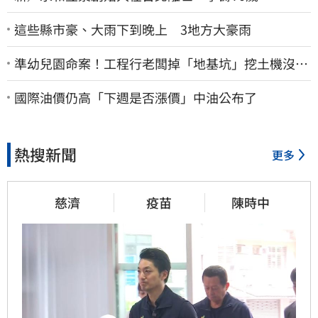
這些縣市豪、大雨下到晚上 3地方大豪雨
準幼兒園命案！工程行老闆掉「地基坑」挖土機沒看
到…下土石活埋他
國際油價仍高「下週是否漲價」中油公布了
熱搜新聞
更多
慈濟
疫苗
陳時中