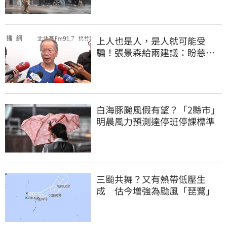
上人也是人，是人就可能受
騙！張景森給兩建議：盼慈濟
展開「自淨」
白海豚颱風假有望？「2縣市」
明晨風力預測達停班停課標準
三颱共舞？又有熱帶低壓生
成 估今增強為颱風「琵鷺」