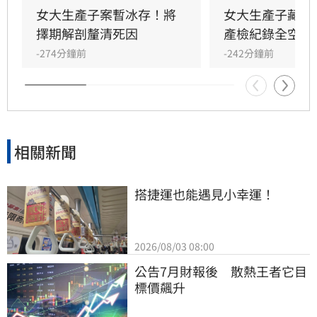
步尚無法確認男嬰死因，後續將擇期解剖釐清。
女大生產子案暫冰存！將
女大生產子藏屍
檢察官複訊後，認定鄒女涉犯殺人罪嫌重大，且
擇期解剖釐清死因
產檢紀錄全空白
有湮滅證據之虞，已向台北地方法院聲請羈押，
-274分鐘前
-242分鐘前
詳細案情仍待檢警進一步調查偵辦。
相關新聞
搭捷運也能遇見小幸運！
2026/08/03 08:00
公告7月財報後　散熱王者它目
標價飆升