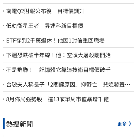
南電Q2財報公布後 目標價調升
低軌衛星王者 昇達科新目標價
ETF存到2千萬退休！他因1封信重回職場
下週恐跌破半年線！他：空頭大屠殺剛開始
不是群聯！ 記憶體它靠這技術目標價破千
台玻夫人稱長子「2關鍵原因」抑鬱亡 兒媳發聲打
臉：我從來不信⋯
8月佈局強勢股 這13家單周市值暴增千億
熱搜新聞
更多