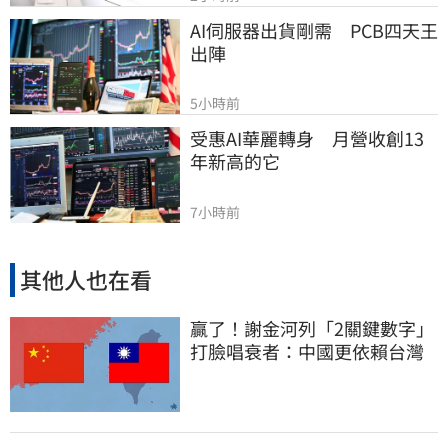
AI伺服器出貨剛需　PCB四天王
出陣
5小時前
受惠AI華麗轉身　月營收創13
年新高的它
7小時前
其他人也在看
贏了！謝金河列「2關鍵數字」
打臉唱衰者：中國更依賴台灣