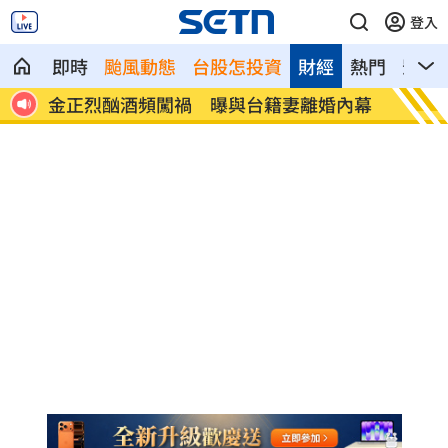
登入
即時
颱風動態
台股怎投資
財經
熱門
影音
內幕
公告7月財報後 散熱王者它目標價飆升
秋天第
員