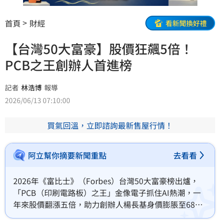
首頁
財經
看新聞換好禮
【台灣50大富豪】股價狂飆5倍！
PCB之王創辦人首進榜
記者
林浩博
報導
2026/06/13 07:10:00
買氣回溫，立即諮詢最新售屋行情！
阿立幫你摘要新聞重點
去看看
2026年《富比士》（Forbes）台灣50大富豪榜出爐，
「PCB（印刷電路板）之王」金像電子抓住AI熱潮，一
年來股價翻漲五倍，助力創辦人楊長基身價膨脹至68億
美元（約2156億台幣），以第13名之姿首度擠進榜單。