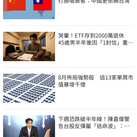
打臉唱衰者：中國更依賴台灣
哭暈！ETF存到2000萬退休
45歲男半年後因「1封信」重回
職場
8月佈局強勢股 這13家單周市
值暴增千億
下週恐跌破半年線！陳嘉偉警
告台股反彈屬「逃命波」：空
頭大屠殺剛開始