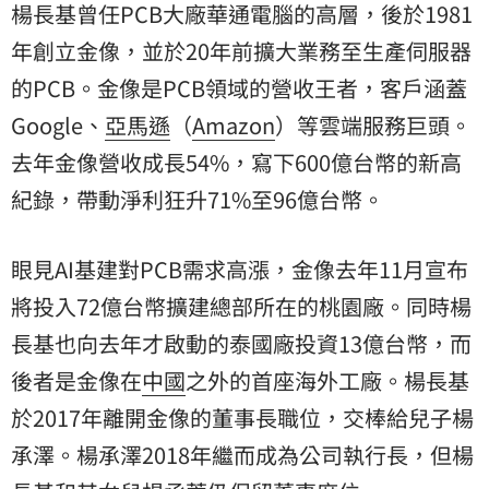
楊長基曾任PCB大廠華通電腦的高層，後於1981
年創立金像，並於20年前擴大業務至生產伺服器
的PCB。金像是PCB領域的營收王者，客戶涵蓋
Google
、
亞馬遜
（
Amazon
）等雲端服務巨頭。
去年金像營收成長54%，寫下600億台幣的新高
紀錄，帶動淨利狂升71%至96億台幣。
眼見AI基建對PCB需求高漲，金像去年11月宣布
將投入72億台幣擴建總部所在的桃園廠。同時楊
長基也向去年才啟動的泰國廠投資13億台幣，而
後者是金像在
中國
之外的首座海外工廠。楊長基
於2017年離開金像的董事長職位，交棒給兒子楊
承澤。楊承澤2018年繼而成為公司執行長，但楊