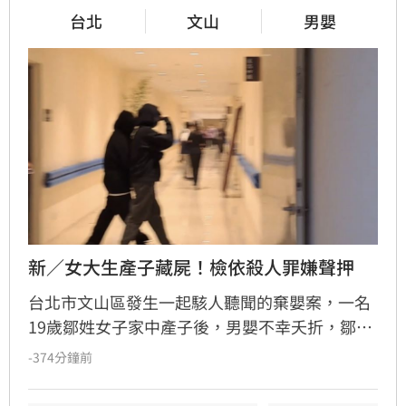
台北
文山
男嬰
新／女大生產子藏屍！檢依殺人罪嫌聲押
台北市文山區發生一起駭人聽聞的棄嬰案，一名
19歲鄒姓女子家中產子後，男嬰不幸夭折，鄒女
竟未報案，反而將屍體包裹藏匿於房內。直至數
-374分鐘前
日後，家屬因聞到屋內傳出異味，整起案件才因
此曝光。檢方今（9日）會同法醫進行相驗，初