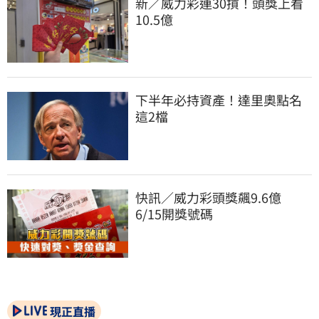
新／威力彩連30摃！頭獎上看
10.5億
下半年必持資產！達里奧點名
這2檔
快訊／威力彩頭獎飆9.6億　
6/15開獎號碼
現正直播