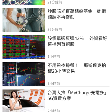
21分鐘前
炒股賠光百萬結婚基金　她借
錢翻本再慘虧
36分鐘前
股價單週反彈43%　 外資看好
這檔列首選股
1小時前
不用熬夜操盤！　那斯達克拍
板23小時交易
1小時前
台灣大推「MyCharge充電多」
5G資費方案
2小時前