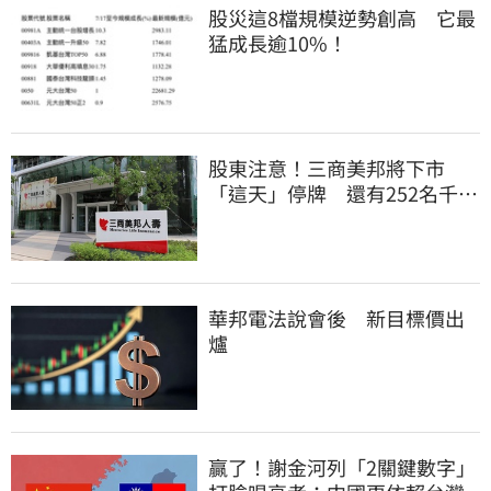
股災這8檔規模逆勢創高 它最
猛成長逾10%！
股東注意！三商美邦將下市
「這天」停牌 還有252名千張
大戶
華邦電法說會後 新目標價出
爐
贏了！謝金河列「2關鍵數字」