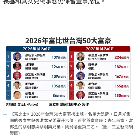
長基和其女兒楊承蓉仍保留董事席位。
《富比士》2026年台灣50大富豪榜出爐，名單大洗牌，日月光集
團的張虔生與張洪本兄弟躍升六位，首登首富寶座；去年首富、富
邦金的蔡明忠與蔡明興兄弟，則滑落至第三名。（圖／三立新聞網
製圖）