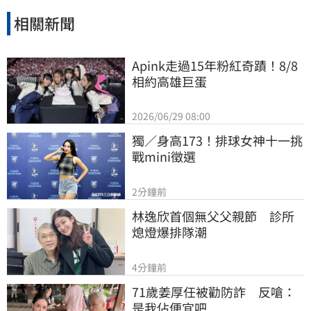
相關新聞
Apink走過15年粉紅奇蹟！8/8
相約高雄巨蛋
2026/06/29 08:00
獨／身高173！排球女神十一挑
戰mini徵選
2分鐘前
林逸欣首個無父父親節　診所
熄燈爆排隊潮
4分鐘前
71歲姜厚任被勸防詐　反嗆：
是我佔便宜吧