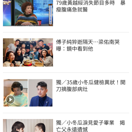
79歲黃越綏消失節目多時　暴
瘦腹痛急就醫
傅子純猝逝隔天…梁佑南哭
曝：鏡中看到他
獨／35歲小冬瓜健檢異狀！開
刀摘腹部病灶
獨／小冬瓜淚見愛子畢業　揭
亡父永遠遺憾