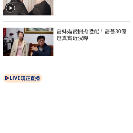
薔妹婚變開撕陸配！薔薔30億
爸真實近況曝
現正直播