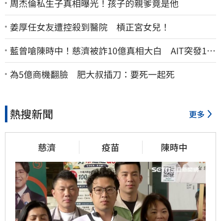
周杰倫私生子真相曝光！孩子的親爹竟是他
姜厚任女友遭控殺到醫院 槓正宮女兒！
藍曾嗆陳時中！慈濟被詐10億真相大白 AIT突發1文
酸爆…他笑：真的很會
為5億商機翻臉 肥大叔插刀：要死一起死
熱搜新聞
更多
慈濟
疫苗
陳時中