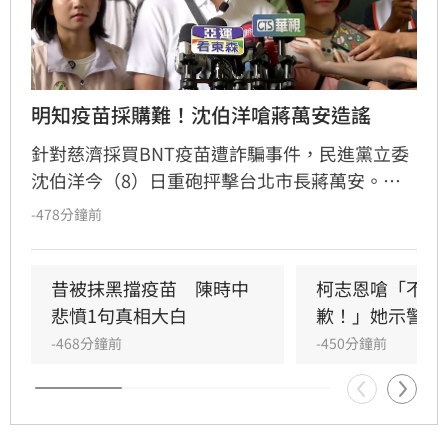
明知疫苗採購難！沈伯洋嗆蔣萬安造謠
針對慈濟採買BNT疫苗遭詐騙事件，民進黨立委
沈伯洋今（8）日重砲抨擊台北市長蔣萬安。沈
伯洋指出，蔣萬安過去曾任衛環委員會召委並召
-478分鐘前
開疫苗秘密會議，明知當時全球疫苗採購困難卻
選擇將致力保護慈濟與民眾的陳時中抹黑為「擋
疫苗」。沈伯洋直言，蔣萬安身為當時的召委，
昔被抹黑擋疫苗　陳時中
柯志恩嗆「不跟
應針對刻意扭曲事實並抹黑防疫團隊的行為出面
悲憤1句真相大白
歉！」她示警1
說明，而非以各種藉口閃避。
-468分鐘前
-450分鐘前