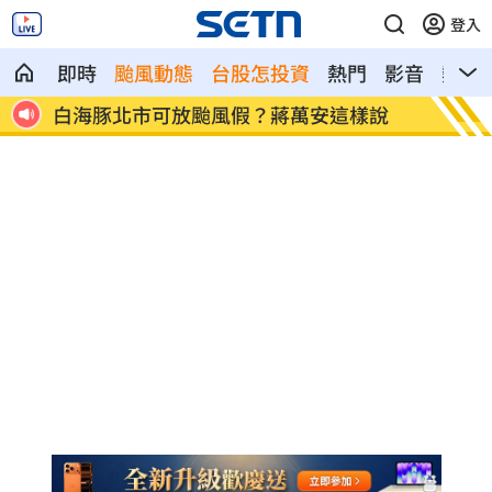
登入
即時
颱風動態
台股怎投資
熱門
影音
熱搜
長
白海豚北市可放颱風假？蔣萬安這樣說
竹市消
驗