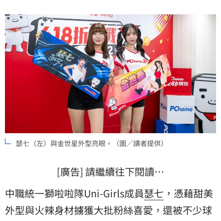
瑟七（左）與金世星外型亮眼。（圖／讀者提供）
[廣告] 請繼續往下閱讀…
中職統一獅啦啦隊Uni-Girls成員
瑟七
，憑藉甜美
外型與火辣身材擄獲大批粉絲喜愛，還被不少球