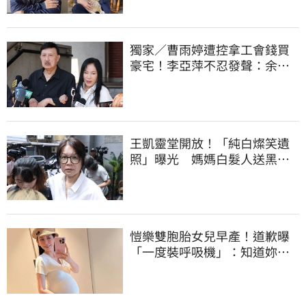
獨家／曹雨婷遭控拿工會錢買
豪宅！李亞萍不忍發聲：余天
管工會都貼錢
王凱靈堂開放！「純白燦笑遺
照」曝光 媽媽白髮人送黑髮
人缺席惹鼻酸
愷樂雙胞胎女兒早產！道歉曝
「一度裝呼吸機」：知道妳們
很努力