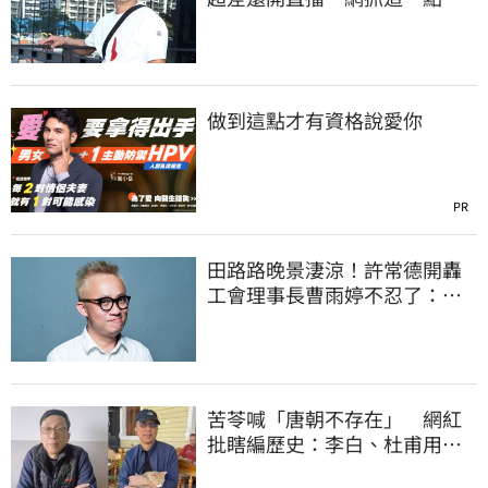
不合理
做到這點才有資格說愛你
PR
田路路晚景淒涼！許常德開轟
工會理事長曹雨婷不忍了：別
只包紅包慰問
苦苓喊「唐朝不存在」 網紅
批瞎編歷史：李白、杜甫用鮮
卑文寫詩？