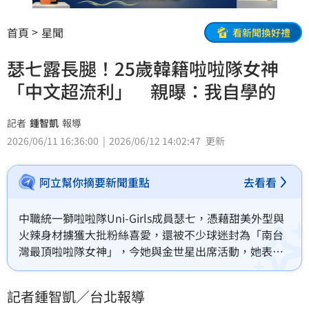
首頁
星聞
看新聞換好禮
瑟七露長腿！25歲韓籍啦啦隊女神
「中文超流利」 親曝：我自學的
記者
鍾智凱
報導
2026/06/11 16:36:00
2026/06/12 14:02:47
更新
阿立幫你摘要新聞重點
去看看
中職統一獅啦啦隊Uni-Girls成員瑟七，憑藉甜美外型與
火辣身材擄獲大批粉絲喜愛，還被不少球迷封為「南台
灣最頂啦啦隊女神」，今她與金世星出席活動，她表示
希望能買大電視，家裡的電視有些老舊了。
記者鍾智凱／台北報導