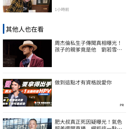
1小時前
其他人也在看
周杰倫私生子傳聞真相曝光！
孩子的親爹竟是他 劉若雪閨
密出面全說了
做到這點才有資格說愛你
PR
肥大叔真正死因疑曝光！氣色
超差還開直播 網抓這一點超