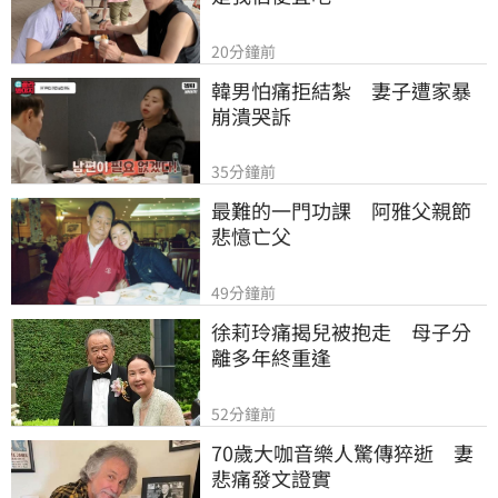
20分鐘前
韓男怕痛拒結紮　妻子遭家暴
崩潰哭訴
35分鐘前
最難的一門功課　阿雅父親節
悲憶亡父
49分鐘前
徐莉玲痛揭兒被抱走　母子分
離多年終重逢
52分鐘前
70歲大咖音樂人驚傳猝逝　妻
悲痛發文證實