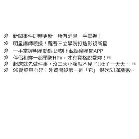
新聞事件即時更新 所有消息一手掌握！
明星講師親授！醒吾三立學院打造影視新星
一手掌握明星動態 即刻下載娛樂星聞APP
伴侶和妳一起預防HPV，才有資格說愛妳！
PR
起床就先做件事，沒三天小腹就不見了! 肚子一天天變
PR
小！
99萬股東心碎！外資開殺第一是「它」 狠砍5.1萬張股價
重挫近5%