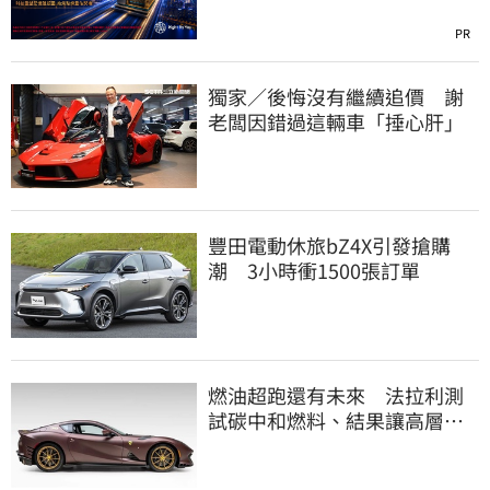
PR
獨家／後悔沒有繼續追價 謝
老闆因錯過這輛車「捶心肝」
豐田電動休旅bZ4X引發搶購
潮 3小時衝1500張訂單
燃油超跑還有未來 法拉利測
試碳中和燃料、結果讓高層笑
了