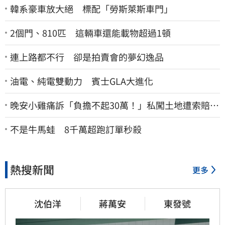
韓系豪車放大絕 標配「勞斯萊斯車門」
2個門、810匹 這輛車還能載物超過1頓
連上路都不行 卻是拍賣會的夢幻逸品
油電、純電雙動力 賓士GLA大進化
晚安小雞痛訴「負擔不起30萬！」私闖土地遭索賠
崩潰：不接受漫天要價
不是牛馬蛙 8千萬超跑訂單秒殺
熱搜新聞
更多
沈伯洋
蔣萬安
東發號