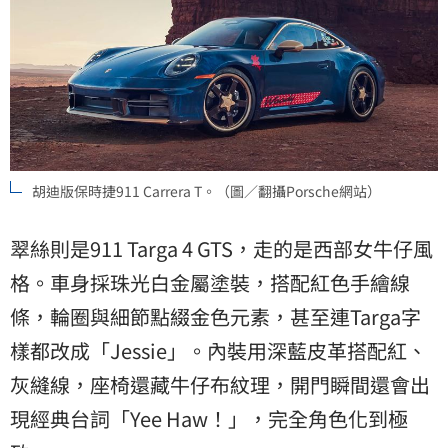
胡迪版保時捷911 Carrera T。（圖／翻攝Porsche網站）
翠絲則是911 Targa 4 GTS，走的是西部女牛仔風
格。車身採珠光白金屬塗裝，搭配紅色手繪線
條，輪圈與細節點綴金色元素，甚至連Targa字
樣都改成「Jessie」。內裝用深藍皮革搭配紅、
灰縫線，座椅還藏牛仔布紋理，開門瞬間還會出
現經典台詞「Yee Haw！」，完全角色化到極