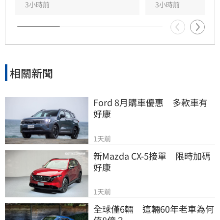
半年已執行四次稽查皆無異常。市府重申，未來
3小時前
3小時前
將持續維持無預警稽查機制，若發現食安違規將
立即通報衛生局嚴辦，全力守護托嬰孩童健康安
全。
相關新聞
Ford 8月購車優惠　多款車有
好康
1天前
新Mazda CX-5接單　限時加碼
好康
1天前
全球僅6輛　這輛60年老車為何