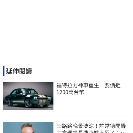
延伸閱讀
福特拉力神車重生　要價近
1200萬台幣
田路路晚景淒涼！許常德開轟
工會理事長曹雨婷不忍了：別