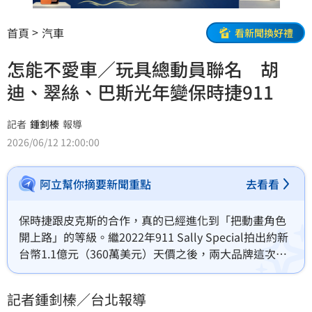
首頁
汽車
看新聞換好禮
怎能不愛車／玩具總動員聯名 胡
迪、翠絲、巴斯光年變保時捷911
記者
鍾釗榛
報導
2026/06/12 12:00:00
阿立幫你摘要新聞重點
去看看
保時捷跟皮克斯的合作，真的已經進化到「把動畫角色
開上路」的等級。繼2022年911 Sally Special拍出約新
台幣1.1億元（360萬美元）天價之後，兩大品牌這次再
度聯手，直接把《玩具總動員》三大人氣角色，胡迪、
翠絲、巴斯光年，全都變成911家族的專屬訂製車。
記者鍾釗榛／台北報導