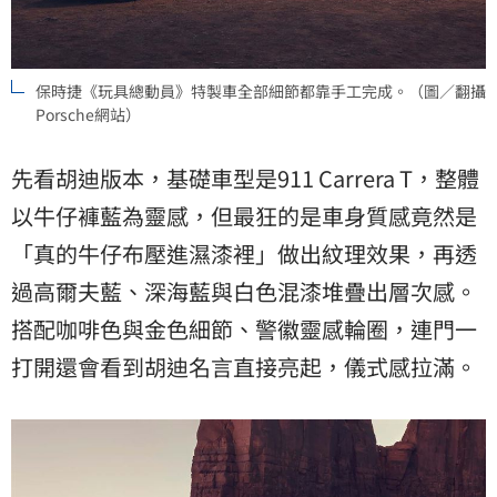
保時捷《玩具總動員》特製車全部細節都靠手工完成。（圖／翻攝
Porsche網站）
先看胡迪版本，基礎車型是911 Carrera T，整體
以牛仔褲藍為靈感，但最狂的是車身質感竟然是
「真的牛仔布壓進濕漆裡」做出紋理效果，再透
過高爾夫藍、深海藍與白色混漆堆疊出層次感。
搭配咖啡色與金色細節、警徽靈感輪圈，連門一
打開還會看到胡迪名言直接亮起，儀式感拉滿。