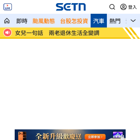
登入
即時
颱風動態
台股怎投資
汽車
熱門
影音
首富
女兒一句話 兩老退休生活全變調
記憶體
襲