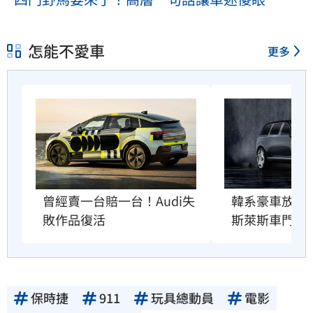
怎能不愛車
更多
曾經賣一台賠一台！Audi失
韓系豪車放大
敗作品復活
斯萊斯車門」
保時捷
911
玩具總動員
電影