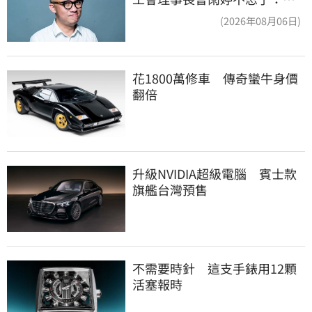
只包紅包慰問
(2026年08月06日)
花1800萬修車　傳奇蠻牛身價
翻倍
升級NVIDIA超級電腦　賓士款
旗艦台灣預售
不需要時針　這支手錶用12顆
活塞報時