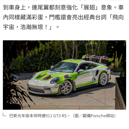
到車身上，連尾翼都刻意強化「展翅」意象。車
內同樣藏滿彩蛋，門檻還會亮出經典台詞「飛向
宇宙，浩瀚無垠！」。
巴斯光年版本保時捷911 GT3 RS。（圖／翻攝Porsche網站）