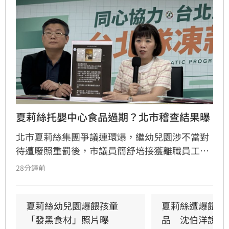
夏莉絲托嬰中心食品過期？北市稽查結果曝
北市夏莉絲集團爭議連環爆，繼幼兒園涉不當對
待遭廢照重罰後，市議員簡舒培接獲離職員工爆
料，指控旗下托嬰中心提供幼童食用過期或腐爛
28分鐘前
食物。簡舒培質疑社會局稽查行動「慢半拍」且
非無預警，痛批市府態度消極。對此，社會局回
應指出，接獲通報後已立即派員前往現場稽查，
夏莉絲幼兒園爆餵孩童
夏莉絲遭爆餵幼
雖抵達時已過用餐時間未發現異狀，但強調過去
「發黑食材」照片曝
品　沈伯洋說話