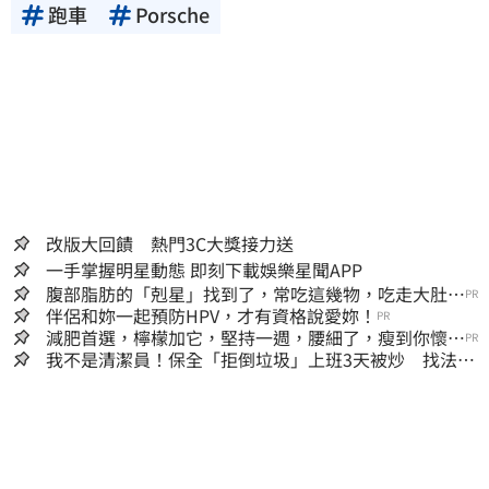
跑車
Porsche
改版大回饋 熱門3C大獎接力送
一手掌握明星動態 即刻下載娛樂星聞APP
腹部脂肪的「剋星」找到了，常吃這幾物，吃走大肚
PR
囊，瘦出小蠻腰
伴侶和妳一起預防HPV，才有資格說愛妳！
PR
減肥首選，檸檬加它，堅持一週，腰細了，瘦到你懷疑
PR
人生
我不是清潔員！保全「拒倒垃圾」上班3天被炒 找法院
討公道結果出爐