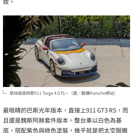
致。
翠絲版版時節911 Targa 4 GTS。（圖／翻攝Porsche網站）
最吸睛的巴斯光年版本，直接上911 GT3 RS，而
且還是魏斯阿赫套件版本。整台車以白色為基
底，搭配紫色與綠色塗裝，幾乎就是把太空服搬