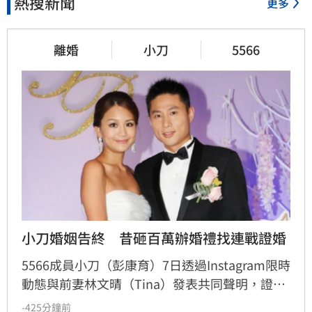
熱搜新聞
更多
離婚
小刀
5566
小刀婚姻告終　昔砸百萬辦婚禮找連戰證婚
5566成員小刀（彭康育）7日透過Instagram限時
動態與前妻林文晴（Tina）發表共同聲明，證實
兩人已結束14年婚姻。聲明中表示，兩人其實已
-425分鐘前