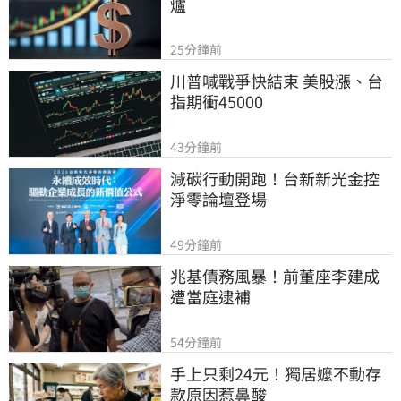
爐
25分鐘前
川普喊戰爭快結束 美股漲、台
指期衝45000
43分鐘前
減碳行動開跑！台新新光金控
淨零論壇登場
49分鐘前
兆基債務風暴！前董座李建成
遭當庭逮補
54分鐘前
手上只剩24元！獨居嬤不動存
款原因惹鼻酸