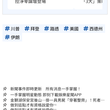
控淨零論壇登場
「3大」策略
川普
拜登
路透
美國
西德州
伊朗
新聞事件即時更新 所有消息一手掌握！
一手掌握明星動態 即刻下載娛樂星聞APP
金獅湖保安宮後山…掛一具男屍「穿著整齊」！死者身
份曝
做到這點才有資格說愛你
PR
做到這點才有資格說愛你
PR