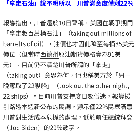
「拿走石油」說不明所以 川普滿意度僅剩22％
報導指出，川普還於10日聲稱，美國在戰爭期間
「拿走數百萬桶石油」（taking out millions of
barrelts of oil），油價也才因此降至每桶85美元
價位（但當時
西德州
原油期貨價格實為91美
元）。目前仍不清楚川普所謂的「拿走」
（taking out）意思為何，他也稱美方於「另一
晚奪取了22艘船」（took out the other night,
22 ships）。目前川普支持度日趨低迷，報導援
引
路透
本週新公布的民調，顯示僅22%民眾滿意
川普對生活成本危機的處理，低於前任總統
拜登
（Joe Biden）的29%數字。