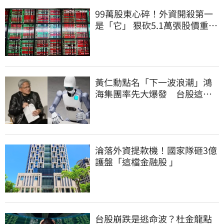
99萬股東心碎！外資開殺第一
是「它」 狠砍5.1萬張股價重挫
近5%
黃仁勳點名「下一波浪潮」鴻
海集團率先大爆發 台股這族
群全面噴出
淪落外資提款機！國家隊砸3億
護盤「這檔金融股 」
台股崩跌是逃命波？杜金龍點