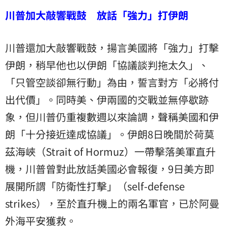
川普加大敲響戰鼓 放話「強力」打伊朗
川普還加大敲響戰鼓，揚言美國將「強力」打擊
伊朗
，稍早他也以伊朗「協議談判拖太久」、
「只管空談卻無行動」為由，誓言對方「必將付
出代價」。同時美、伊兩國的交戰並無停歇跡
象，但川普仍重複數週以來論調，聲稱美國和伊
朗「十分接近達成協議」。伊朗8日晚間於荷莫
茲海峽（Strait of Hormuz）一帶擊落美軍直升
機，川普曾對此放話美國必會報復，9日美方即
展開所謂「防衛性打擊」（self-defense
strikes），至於直升機上的兩名軍官，已於阿曼
外海平安獲救。