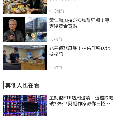
55分鐘前
黃仁勳加持CPO族群狂飆！專
家曝黃金買點
1小時前
兆基債務風暴！林佑任移送北
檢複訊
1小時前
其他人也在看
主動型ETF熱潮退燒 這檔跌幅
破33%？財經作家教你三招避
開投資人性弱點