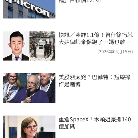
快訊／涉詐1.1億！曾任徐巧芯
大姑律師棄保跑了…媽也離
境 桃檢發通緝
(2026年04月15日)
美股漲太兇？巴菲特：短線操
作是賭博
重倉SpaceX！木頭姐豪擲140
億加碼