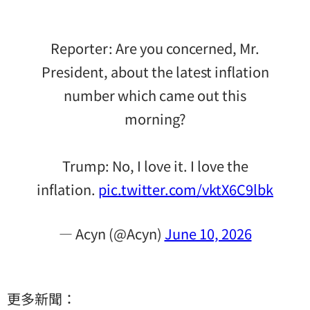
Reporter: Are you concerned, Mr.
President, about the latest inflation
number which came out this
morning?
Trump: No, I love it. I love the
inflation.
pic.twitter.com/vktX6C9lbk
— Acyn (@Acyn)
June 10, 2026
更多新聞：