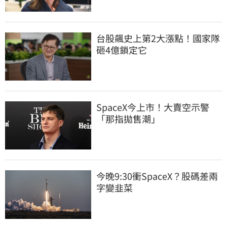
台股飆史上第2大漲點！國家隊
砸4億鎖定它
SpaceX今上市！大賣空示警
「那指拋售潮」
今晚9:30衝SpaceX？股碼差兩
字變韭菜