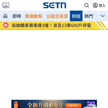
登入
即時
颱風動態
台股怎投資
財經
熱門
影音
戶停電
陳晨威失誤釀失分 教頭透露其實抱病上
昆凌8
場
況