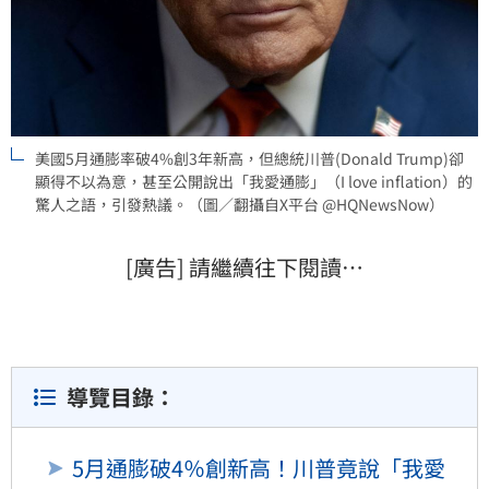
美國5月通膨率破4%創3年新高，但總統川普(Donald Trump)卻
顯得不以為意，甚至公開說出「我愛通膨」（I love inflation）的
驚人之語，引發熱議。（圖／翻攝自X平台 @HQNewsNow）
[廣告] 請繼續往下閱讀…
導覽目錄：
5月通膨破4％創新高！川普竟說「我愛