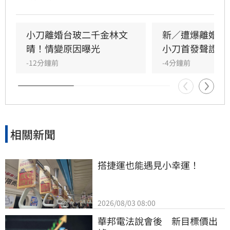
分開一段時間，但至今仍是「充滿愛的一家
人」，彼此給予最深的祝福與支持，未來也將共
同陪伴、守護一對子女成長，同時希望外界尊重
小刀離婚台玻二千金林文
新／遭爆離婚台
雙方決定，之後不再對離婚一事做任何回應。
晴！情變原因曝光
小刀首發聲證實
-12分鐘前
-4分鐘前
相關新聞
搭捷運也能遇見小幸運！
2026/08/03 08:00
華邦電法說會後　新目標價出